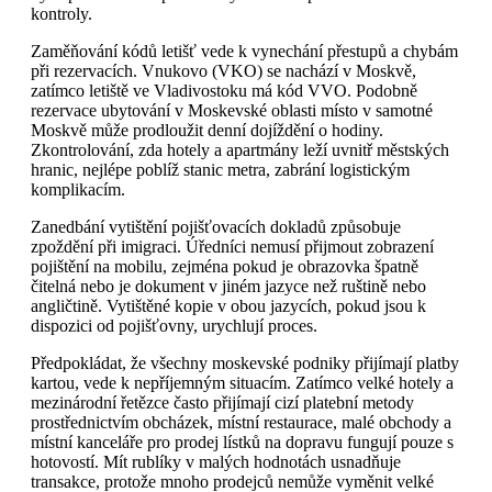
kontroly.
Zaměňování kódů letišť vede k vynechání přestupů a chybám
při rezervacích. Vnukovo (VKO) se nachází v Moskvě,
zatímco letiště ve Vladivostoku má kód VVO. Podobně
rezervace ubytování v Moskevské oblasti místo v samotné
Moskvě může prodloužit denní dojíždění o hodiny.
Zkontrolování, zda hotely a apartmány leží uvnitř městských
hranic, nejlépe poblíž stanic metra, zabrání logistickým
komplikacím.
Zanedbání vytištění pojišťovacích dokladů způsobuje
zpoždění při imigraci. Úředníci nemusí přijmout zobrazení
pojištění na mobilu, zejména pokud je obrazovka špatně
čitelná nebo je dokument v jiném jazyce než ruštině nebo
angličtině. Vytištěné kopie v obou jazycích, pokud jsou k
dispozici od pojišťovny, urychlují proces.
Předpokládat, že všechny moskevské podniky přijímají platby
kartou, vede k nepříjemným situacím. Zatímco velké hotely a
mezinárodní řetězce často přijímají cizí platební metody
prostřednictvím obcházek, místní restaurace, malé obchody a
místní kanceláře pro prodej lístků na dopravu fungují pouze s
hotovostí. Mít rublíky v malých hodnotách usnadňuje
transakce, protože mnoho prodejců nemůže vyměnit velké