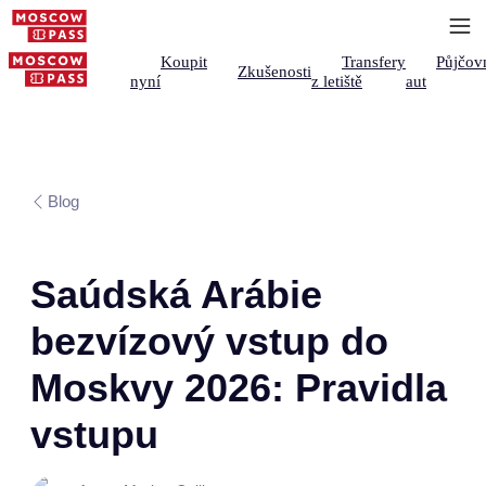
Koupit
Transfery
Půjčov
Zkušenosti
nyní
z letiště
aut
Blog
Saúdská Arábie
bezvízový vstup do
Moskvy 2026: Pravidla
vstupu