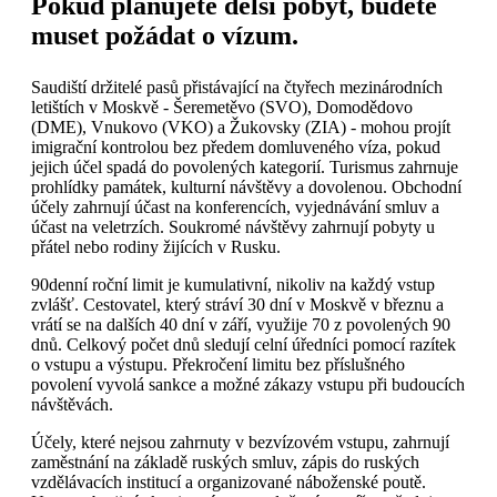
Pokud plánujete delší pobyt, budete
muset požádat o vízum.
Saudiští držitelé pasů přistávající na čtyřech mezinárodních
letištích v Moskvě - Šeremetěvo (SVO), Domodědovo
(DME), Vnukovo (VKO) a Žukovsky (ZIA) - mohou projít
imigrační kontrolou bez předem domluveného víza, pokud
jejich účel spadá do povolených kategorií. Turismus zahrnuje
prohlídky památek, kulturní návštěvy a dovolenou. Obchodní
účely zahrnují účast na konferencích, vyjednávání smluv a
účast na veletrzích. Soukromé návštěvy zahrnují pobyty u
přátel nebo rodiny žijících v Rusku.
90denní roční limit je kumulativní, nikoliv na každý vstup
zvlášť. Cestovatel, který stráví 30 dní v Moskvě v březnu a
vrátí se na dalších 40 dní v září, využije 70 z povolených 90
dnů. Celkový počet dnů sledují celní úředníci pomocí razítek
o vstupu a výstupu. Překročení limitu bez příslušného
povolení vyvolá sankce a možné zákazy vstupu při budoucích
návštěvách.
Účely, které nejsou zahrnuty v bezvízovém vstupu, zahrnují
zaměstnání na základě ruských smluv, zápis do ruských
vzdělávacích institucí a organizované náboženské poutě.