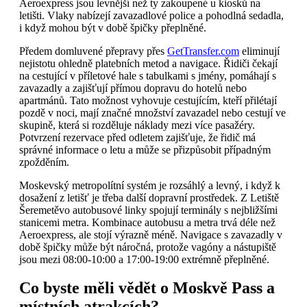
Aeroexpress jsou levnější než ty zakoupené u kiosků na
letišti. Vlaky nabízejí zavazadlové police a pohodlná sedadla,
i když mohou být v době špičky přeplněné.
Předem domluvené přepravy přes
GetTransfer.com
eliminují
nejistotu ohledně platebních metod a navigace. Řidiči čekají
na cestující v příletové hale s tabulkami s jmény, pomáhají s
zavazadly a zajišťují přímou dopravu do hotelů nebo
apartmánů. Tato možnost vyhovuje cestujícím, kteří přilétají
pozdě v noci, mají značné množství zavazadel nebo cestují ve
skupině, která si rozděluje náklady mezi více pasažéry.
Potvrzení rezervace před odletem zajišťuje, že řidič má
správné informace o letu a může se přizpůsobit případným
zpožděním.
Moskevský metropolítní systém je rozsáhlý a levný, i když k
dosažení z letišť je třeba další dopravní prostředek. Z Letiště
Šeremetěvo autobusové linky spojují terminály s nejbližšími
stanicemi metra. Kombinace autobusu a metra trvá déle než
Aeroexpress, ale stojí výrazně méně. Navigace s zavazadly v
době špičky může být náročná, protože vagóny a nástupiště
jsou mezi 08:00-10:00 a 17:00-19:00 extrémně přeplněné.
Co byste měli vědět o Moskvě Pass a
místních atrakcích?