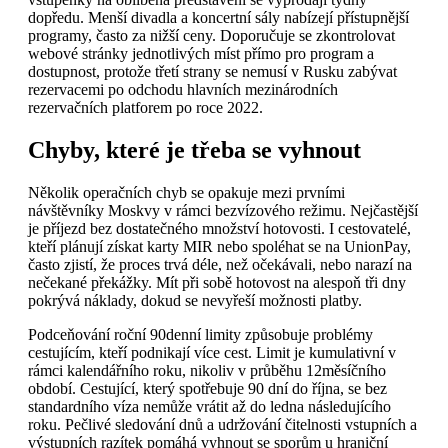
dopředu. Menší divadla a koncertní sály nabízejí přístupnější
programy, často za nižší ceny. Doporučuje se zkontrolovat
webové stránky jednotlivých míst přímo pro program a
dostupnost, protože třetí strany se nemusí v Rusku zabývat
rezervacemi po odchodu hlavních mezinárodních
rezervačních platforem po roce 2022.
Chyby, které je třeba se vyhnout
Několik operačních chyb se opakuje mezi prvními
návštěvníky Moskvy v rámci bezvízového režimu. Nejčastější
je příjezd bez dostatečného množství hotovosti. I cestovatelé,
kteří plánují získat karty MIR nebo spoléhat se na UnionPay,
často zjistí, že proces trvá déle, než očekávali, nebo narazí na
nečekané překážky. Mít při sobě hotovost na alespoň tři dny
pokrývá náklady, dokud se nevyřeší možnosti platby.
Podceňování roční 90denní limity způsobuje problémy
cestujícím, kteří podnikají více cest. Limit je kumulativní v
rámci kalendářního roku, nikoliv v průběhu 12měsíčního
období. Cestující, který spotřebuje 90 dní do října, se bez
standardního víza nemůže vrátit až do ledna následujícího
roku. Pečlivé sledování dnů a udržování čitelnosti vstupních a
výstupních razítek pomáhá vyhnout se sporům u hraniční