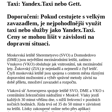
Taxi
: Yandex.Taxi nebo Gett.
Doporučení
: Pokud cestujete s velkým
zavazadlem, je nejpohodlnější využít
taxi nebo služby jako Yandex.Taxi.
Ceny se mohou lišit v závislosti na
dopravní situaci.
Moskevská letiště Sheremetyevo (SVO) a Domodedovo
(DME) jsou největšími mezinárodními letišti, zatímco
Vnukovo (VKO) obsluhuje jak vnitrostátní, tak mezinárodní
lety. Žukovský (ZIA) je nejmladší a nejmenší z čtyř letišť.
Čtyři moskevská letiště jsou spojena s centrem města různými
dopravními možnostmi a výběr správné metody závisí na
době příletu, množství zavazadel a rozpočtu.
Vlaková síť Aeroexpress spojuje letiště SVO, DME a VKO s
centrálními železničními nádražími v Moskvě. Vlaky jezdí
každých 30 minut většinu dne, s nižší frekvencí v pozdních
nočních hodinách. Jízda trvá od 35 do 50 minut v závislosti
na letišti. Lístky zakoupené online nebo přes aplikaci