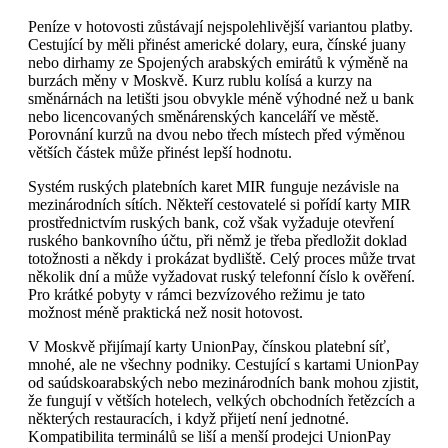
Peníze v hotovosti zůstávají nejspolehlivější variantou platby.
Cestující by měli přinést americké dolary, eura, čínské juany
nebo dirhamy ze Spojených arabských emirátů k výměně na
burzách měny v Moskvě. Kurz rublu kolísá a kurzy na
směnárnách na letišti jsou obvykle méně výhodné než u bank
nebo licencovaných směnárenských kanceláří ve městě.
Porovnání kurzů na dvou nebo třech místech před výměnou
větších částek může přinést lepší hodnotu.
Systém ruských platebních karet MIR funguje nezávisle na
mezinárodních sítích. Někteří cestovatelé si pořídí karty MIR
prostřednictvím ruských bank, což však vyžaduje otevření
ruského bankovního účtu, při němž je třeba předložit doklad
totožnosti a někdy i prokázat bydliště. Celý proces může trvat
několik dní a může vyžadovat ruský telefonní číslo k ověření.
Pro krátké pobyty v rámci bezvízového režimu je tato
možnost méně praktická než nosit hotovost.
V Moskvě přijímají karty UnionPay, čínskou platební síť,
mnohé, ale ne všechny podniky. Cestující s kartami UnionPay
od saúdskoarabských nebo mezinárodních bank mohou zjistit,
že fungují v větších hotelech, velkých obchodních řetězcích a
některých restauracích, i když přijetí není jednotné.
Kompatibilita terminálů se liší a menší prodejci UnionPay