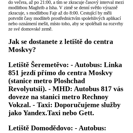
do večera, až po 21:00, a tím se zkracuje časový interval mezi
modlitbou Maghrib a Isha. V zimě se denní světlo výrazně
zkracuje, s modlitbou Fajr až do 8:00. Cestující by měli
potvrdit časy modliteb prostřednictvím spolehlivých aplikací
nebo oznámení mešit, místo toho, aby se spoléhali na rozvrhy
ze své domovské země.
Jak se dostanete z letiště do centra
Moskvy?
Letiště Šeremetěvo: -
Autobus
: Linka
851 jezdí přímo do centra Moskvy
(stanice metro Ploshchad
Revolyutsii). -
MHD
: Autobus 817 vás
doveze na stanici metro Rechnoy
Vokzal. -
Taxi
: Doporučujeme služby
jako Yandex.Taxi nebo Gett.
Letiště Domodědovo: -
Autobus
: