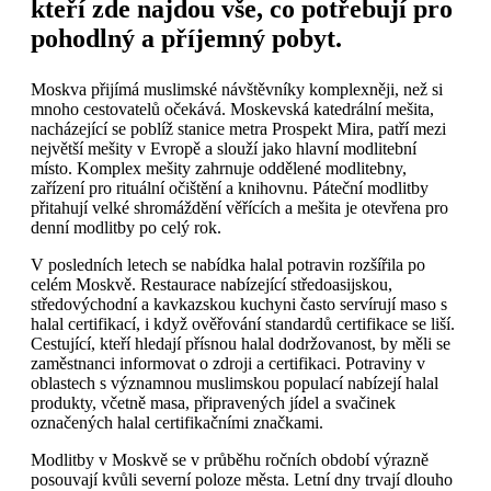
kteří zde najdou vše, co potřebují pro
pohodlný a příjemný pobyt.
Moskva přijímá muslimské návštěvníky komplexněji, než si
mnoho cestovatelů očekává. Moskevská katedrální mešita,
nacházející se poblíž stanice metra Prospekt Mira, patří mezi
největší mešity v Evropě a slouží jako hlavní modlitební
místo. Komplex mešity zahrnuje oddělené modlitebny,
zařízení pro rituální očištění a knihovnu. Páteční modlitby
přitahují velké shromáždění věřících a mešita je otevřena pro
denní modlitby po celý rok.
V posledních letech se nabídka halal potravin rozšířila po
celém Moskvě. Restaurace nabízející středoasijskou,
středovýchodní a kavkazskou kuchyni často servírují maso s
halal certifikací, i když ověřování standardů certifikace se liší.
Cestující, kteří hledají přísnou halal dodržovanost, by měli se
zaměstnanci informovat o zdroji a certifikaci. Potraviny v
oblastech s významnou muslimskou populací nabízejí halal
produkty, včetně masa, připravených jídel a svačinek
označených halal certifikačními značkami.
Modlitby v Moskvě se v průběhu ročních období výrazně
posouvají kvůli severní poloze města. Letní dny trvají dlouho