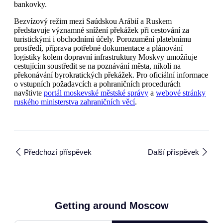
bankovky.
Bezvízový režim mezi Saúdskou Arábií a Ruskem
představuje významné snížení překážek při cestování za
turistickými i obchodními účely. Porozumění platebnímu
prostředí, příprava potřebné dokumentace a plánování
logistiky kolem dopravní infrastruktury Moskvy umožňuje
cestujícím soustředit se na poznávání města, nikoli na
překonávání byrokratických překážek. Pro oficiální informace
o vstupních požadavcích a pohraničních procedurách
navštivte
portál moskevské městské správy
a
webové stránky
ruského ministerstva zahraničních věcí
.
Předchozí příspěvek
Další příspěvek
Getting around Moscow