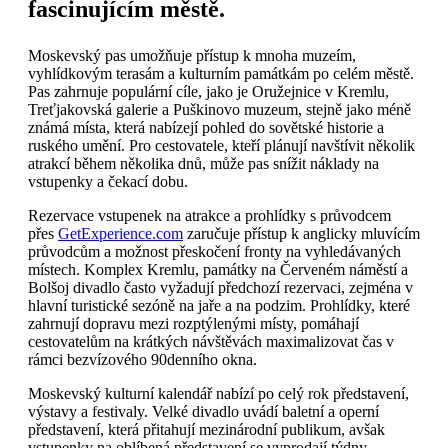
fascinujícím městě.
Moskevský pas umožňuje přístup k mnoha muzeím,
vyhlídkovým terasám a kulturním památkám po celém městě.
Pas zahrnuje populární cíle, jako je Oružejnice v Kremlu,
Treťjakovská galerie a Puškinovo muzeum, stejně jako méně
známá místa, která nabízejí pohled do sovětské historie a
ruského umění. Pro cestovatele, kteří plánují navštívit několik
atrakcí během několika dnů, může pas snížit náklady na
vstupenky a čekací dobu.
Rezervace vstupenek na atrakce a prohlídky s průvodcem
přes
GetExperience.com
zaručuje přístup k anglicky mluvícím
průvodcům a možnost přeskočení fronty na vyhledávaných
místech. Komplex Kremlu, památky na Červeném náměstí a
Bolšoj divadlo často vyžadují předchozí rezervaci, zejména v
hlavní turistické sezóně na jaře a na podzim. Prohlídky, které
zahrnují dopravu mezi rozptýlenými místy, pomáhají
cestovatelům na krátkých návštěvách maximalizovat čas v
rámci bezvízového 90denního okna.
Moskevský kulturní kalendář nabízí po celý rok představení,
výstavy a festivaly. Velké divadlo uvádí baletní a operní
představení, která přitahují mezinárodní publikum, avšak
vstupenky na oblíbená představení se vyprodají týdny