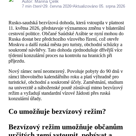
Autor: Marina Çelik
•
•
7 min čtení
29. června 2026
Aktualizováno 05. srpna 2026
Rusko-saudská bezvízová dohoda, která vstoupila v platnost
11. května 2026, představuje významnou změnu v bilaterální
cestovní politice. Občané Saúdské Arábie se nyní mohou do
Ruska dostat bez předchozího vízového řízení, což otevře
Moskvu a další ruská města pro turisty, obchodní schůzky a
soukromé návštěvy. Tato dohoda zjednodušuje dřívější více
týdenní konzulární proces na kontrolu na hranicích při
příjezdu.
Nový rámec není neomezený. Povoluje pobyty do 90 dnů v
rámci libovolného kalendářního roku a platí výhradně pro
turistické, obchodní a soukromé účely. Zaměstnání, studium
na univerzitě a náboženské poutě zůstávají mimo bezvízový
režim a vyžadují standardní vízové žádosti přes ruská
konzulární úřady.
Co umožňuje bezvízový režim?
Bezvízový režim umožňuje občanům
určitých zemí vstoupit, pobývat a