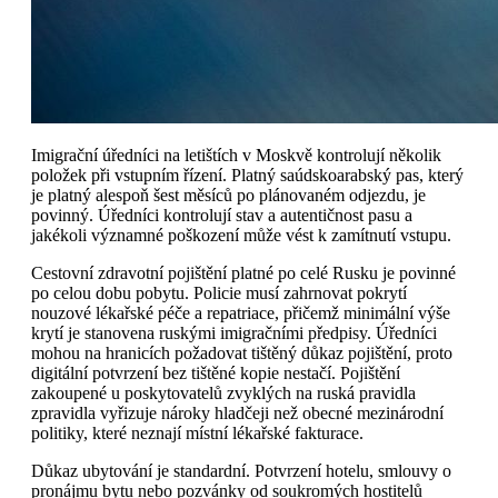
Imigrační úředníci na letištích v Moskvě kontrolují několik
položek při vstupním řízení. Platný saúdskoarabský pas, který
je platný alespoň šest měsíců po plánovaném odjezdu, je
povinný. Úředníci kontrolují stav a autentičnost pasu a
jakékoli významné poškození může vést k zamítnutí vstupu.
Cestovní zdravotní pojištění platné po celé Rusku je povinné
po celou dobu pobytu. Policie musí zahrnovat pokrytí
nouzové lékařské péče a repatriace, přičemž minimální výše
krytí je stanovena ruskými imigračními předpisy. Úředníci
mohou na hranicích požadovat tištěný důkaz pojištění, proto
digitální potvrzení bez tištěné kopie nestačí. Pojištění
zakoupené u poskytovatelů zvyklých na ruská pravidla
zpravidla vyřizuje nároky hladčeji než obecné mezinárodní
politiky, které neznají místní lékařské fakturace.
Důkaz ubytování je standardní. Potvrzení hotelu, smlouvy o
pronájmu bytu nebo pozvánky od soukromých hostitelů