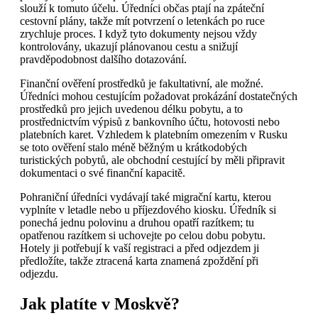
slouží k tomuto účelu. Úředníci občas ptají na zpáteční
cestovní plány, takže mít potvrzení o letenkách po ruce
zrychluje proces. I když tyto dokumenty nejsou vždy
kontrolovány, ukazují plánovanou cestu a snižují
pravděpodobnost dalšího dotazování.
Finanční ověření prostředků je fakultativní, ale možné.
Úředníci mohou cestujícím požadovat prokázání dostatečných
prostředků pro jejich uvedenou délku pobytu, a to
prostřednictvím výpisů z bankovního účtu, hotovosti nebo
platebních karet. Vzhledem k platebním omezením v Rusku
se toto ověření stalo méně běžným u krátkodobých
turistických pobytů, ale obchodní cestující by měli připravit
dokumentaci o své finanční kapacitě.
Pohraniční úředníci vydávají také migrační kartu, kterou
vyplníte v letadle nebo u příjezdového kiosku. Úředník si
ponechá jednu polovinu a druhou opatří razítkem; tu
opatřenou razítkem si uchovejte po celou dobu pobytu.
Hotely ji potřebují k vaší registraci a před odjezdem ji
předložíte, takže ztracená karta znamená zpoždění při
odjezdu.
Jak platíte v Moskvě?