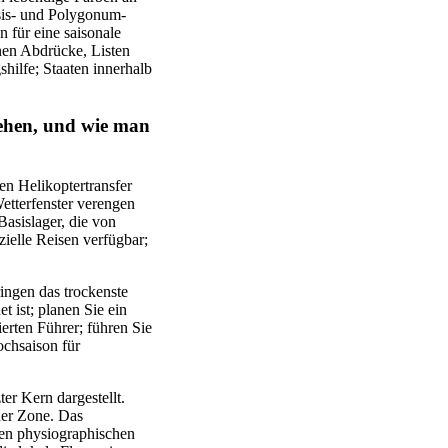
sis- und Polygonum-
 für eine saisonale
nen Abdrücke, Listen
shilfe; Staaten innerhalb
sehen, und wie man
en Helikoptertransfer
Wetterfenster verengen
asislager, die von
zielle Reisen verfügbar;
ingen das trockenste
t ist; planen Sie ein
erten Führer; führen Sie
ochsaison für
er Kern dargestellt.
her Zone. Das
men physiographischen