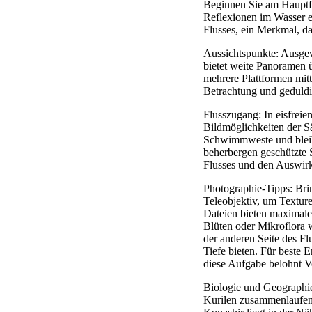
Beginnen Sie am Hauptf
Reflexionen im Wasser e
Flusses, ein Merkmal, das
Aussichtspunkte: Ausgew
bietet weite Panoramen ü
mehrere Plattformen mitt
Betrachtung und geduldig
Flusszugang: In eisfreie
Bildmöglichkeiten der S
Schwimmweste und bleibe
beherbergen geschützte S
Flusses und den Auswirk
Photographie-Tipps: Bri
Teleobjektiv, um Textu
Dateien bieten maximale 
Blüten oder Mikroflora 
der anderen Seite des F
Tiefe bieten. Für beste 
diese Aufgabe belohnt V
Biologie und Geographie
Kurilen zusammenlaufen