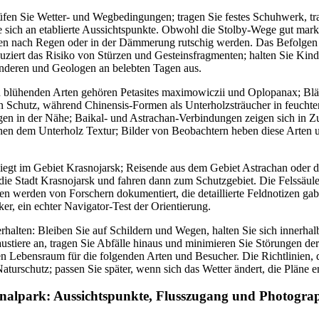
rüfen Sie Wetter- und Wegbedingungen; tragen Sie festes Schuhwerk, t
e sich an etablierte Aussichtspunkte. Obwohl die Stolby-Wege gut marki
hen nach Regen oder in der Dämmerung rutschig werden. Das Befolgen
eduziert das Risiko von Stürzen und Gesteinsfragmenten; halten Sie Kind
nderen und Geologen an belebten Tagen aus.
 blühenden Arten gehören Petasites maximowiczii und Oplopanax; Blätt
n Schutz, während Chinensis-Formen als Unterholzsträucher in feuchte
en in der Nähe; Baikal- und Astrachan-Verbindungen zeigen sich in Z
ihen dem Unterholz Textur; Bilder von Beobachtern heben diese Arten
 liegt im Gebiet Krasnojarsk; Reisende aus dem Gebiet Astrachan oder
 die Stadt Krasnojarsk und fahren dann zum Schutzgebiet. Die Felssäu
 werden von Forschern dokumentiert, die detaillierte Feldnotizen gabe
ker, ein echter Navigator-Test der Orientierung.
rhalten: Bleiben Sie auf Schildern und Wegen, halten Sie sich innerha
ustiere an, tragen Sie Abfälle hinaus und minimieren Sie Störungen der
Lebensraum für die folgenden Arten und Besucher. Die Richtlinien, d
aturschutz; passen Sie später, wenn sich das Wetter ändert, die Pläne 
nalpark: Aussichtspunkte, Flusszugang und Photogra