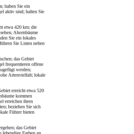
n; haben Sie ein
 aktiv sind; halten Sie
cht etwa 420 km; die
u sehen; Ahornbäume
en Sie ein lokales
führen Sie Listen neben
schen; das Gebiet
el frequentieren offene
nzugefügt werden;
ohe Artenvielfalt; lokale
ebiet erreicht etwa 520
hornbäume kommen
l erreichen ihren
en; beziehen Sie sich
okale Führer bieten
ergehen; das Gebiet
n lebendige Farben an