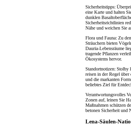
Sicherheitstipps: Überp
eine Karte und halten Si
dunklen Basaltoberfläc
Sicherheitsrichtlinien r
Nähe und weichen Sie a
Flora und Fauna: Zu den
Sträuchern bieten Vögel
Dauria-Lebensräume lieg
tragende Pflanzen verle
Ökosystems hervor.
Standortnotizen: Stolby
reisen in der Regel über
und die markanten Formen
beliebtes Ziel für Entdec
Verantwortungsvolles Ve
Zonen auf, leinen Sie Ha
Maßnahmen schützen den 
betonen Sicherheit und N
Lena-Säulen-Natio