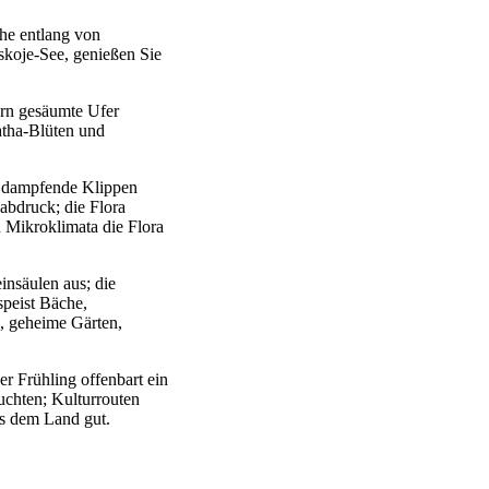
che entlang von
skoje-See, genießen Sie
ern gesäumte Ufer
atha-Blüten und
; dampfende Klippen
abdruck; die Flora
 Mikroklimata die Flora
insäulen aus; die
peist Bäche,
, geheime Gärten,
er Frühling offenbart ein
chten; Kulturrouten
us dem Land gut.