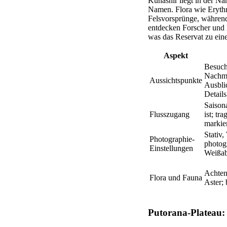
Kunashir liegt in der Nä
Namen. Flora wie Eryth
Felsvorsprünge, während 
entdecken Forscher und 
was das Reservat zu ein
Aspekt
Besuch
Nachmit
Aussichtspunkte
Ausblic
Details
Saison
Flusszugang
ist; tr
markie
Stativ,
Photographie-
photog
Einstellungen
Weißab
Achten
Flora und Fauna
Aster;
Putorana-Plateau: