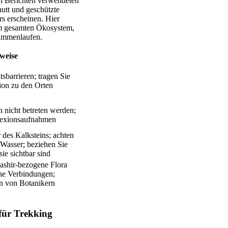
len Berichten verwendeten
utt und geschützte
rs erscheinen. Hier
em gesamten Ökosystem,
sammenlaufen.
weise
sbarrieren; tragen Sie
ion zu den Orten
n nicht betreten werden;
lexionsaufnahmen
 des Kalksteins; achten
 Wasser; beziehen Sie
ie sichtbar sind
shir-bezogene Flora
he Verbindungen;
n von Botanikern
für Trekking