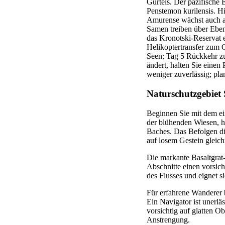
Gürtels. Der pazifische 
Penstemon kurilensis. H
Amurense wächst auch a
Samen treiben über Eben
das Kronotski-Reservat 
Helikoptertransfer zum 
Seen; Tag 5 Rückkehr zu
ändert, halten Sie einen 
weniger zuverlässig; pla
Naturschutzgebiet 
Beginnen Sie mit dem ei
der blühenden Wiesen, h
Baches. Das Befolgen di
auf losem Gestein gleic
Die markante Basaltgrat-
Abschnitte einen vorsich
des Flusses und eignet 
Für erfahrene Wanderer 
Ein Navigator ist unerlä
vorsichtig auf glatten O
Anstrengung.