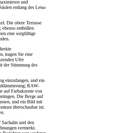
maximieren und
Säulen entlang des Lena-
el. Die obere Terrasse
; ebenso enthüllen
en eine sorgfältige
inden.
irekte
, tragen Sie eine
enzenden Ufer
mit der Stimmung des
ng einzufangen, und ein
Abenddämmerung; RAW-
ie auf Farbakzente von
prüngen. Die Berge auf
ssen, und ein Bild mit
ntrast überschaubar ist;
en.
f Sachalin und den
chnungen vermerkt.