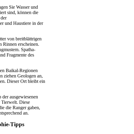
ragen Sie Wasser und
ert sind, können die
 der
er und Haustiere in der
er von breitblättrigen
n Rinnen erscheinen.
ugmustern. Spatha-
 und Fragmente des
 den Baikal-Regionen
len ziehen Geologen an,
n. Dieser Ort bleibt ein
lb der ausgewiesenen
 Tierwelt. Diese
ie die Ranger gaben,
entsprechend an.
phie-Tipps