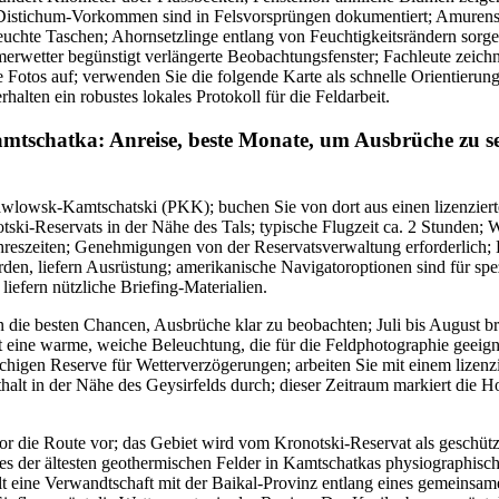
Distichum-Vorkommen sind in Felsvorsprüngen dokumentiert; Amuren
euchte Taschen; Ahornsetzlinge entlang von Feuchtigkeitsrändern sorgen
erwetter begünstigt verlängerte Beobachtungsfenster; Fachleute zeich
e Fotos auf; verwenden Sie die folgende Karte als schnelle Orientierung
rhalten ein robustes lokales Protokoll für die Feldarbeit.
amtschatka: Anreise, beste Monate, um Ausbrüche zu 
awlowsk-Kamtschatski (PKK); buchen Sie von dort aus einen lizenziert
ski-Reservats in der Nähe des Tals; typische Flugzeit ca. 2 Stunden; 
hreszeiten; Genehmigungen von der Reservatsverwaltung erforderlich; B
den, liefern Ausrüstung; amerikanische Navigatoroptionen sind für spe
liefern nützliche Briefing-Materialien.
 die besten Chancen, Ausbrüche klar zu beobachten; Juli bis August br
bt eine warme, weiche Beleuchtung, die für die Feldphotographie geeigne
chigen Reserve für Wetterverzögerungen; arbeiten Sie mit einem lizenzi
halt in der Nähe des Geysirfelds durch; dieser Zeitraum markiert die H
tor die Route vor; das Gebiet wird vom Kronotski-Reservat als geschützt
nes der ältesten geothermischen Felder in Kamtschatkas physiographisc
t eine Verwandtschaft mit der Baikal-Provinz entlang eines gemeinsa