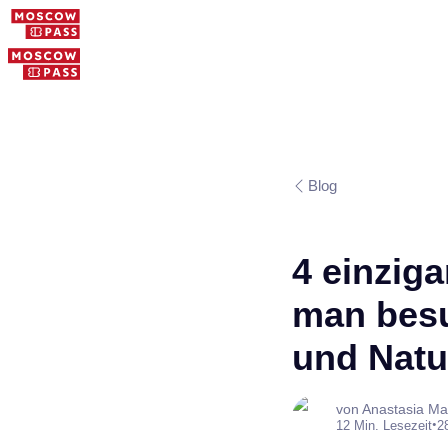
Blog
4 einziga
man besu
und Nat
von Anastasia Ma
•
12 Min. Lesezeit
2