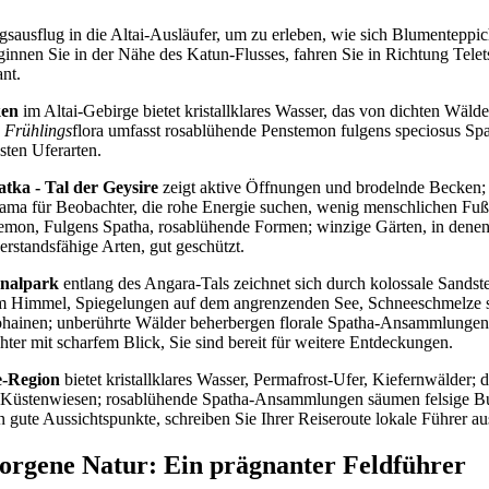
gsausflug in die Altai-Ausläufer, um zu erleben, wie sich Blumenteppi
innen Sie in der Nähe des Katun-Flusses, fahren Sie in Richtung Telet
ant.
ken
im Altai-Gebirge bietet kristallklares Wasser, das von dichten Wäld
e
Frühlings
flora umfasst rosablühende Penstemon fulgens speciosus Sp
sten Uferarten.
tka - Tal der Geysire
zeigt aktive Öffnungen und brodelnde Becken
orama für Beobachter, die rohe Energie suchen, wenig menschlichen Fuß
emon, Fulgens Spatha, rosablühende Formen; winzige Gärten, in denen
erstandsfähige Arten, gut geschützt.
onalpark
entlang des Angara-Tals zeichnet sich durch kolossale Sandste
um Himmel, Spiegelungen auf dem angrenzenden See, Schneeschmelze s
ohainen; unberührte Wälder beherbergen florale Spatha-Ansammlungen
hter mit scharfem Blick, Sie sind bereit für weitere Entdeckungen.
e-Region
bietet kristallklares Wasser, Permafrost-Ufer, Kiefernwälder; d
e Küstenwiesen; rosablühende Spatha-Ansammlungen säumen felsige Bu
n gute Aussichtspunkte, schreiben Sie Ihrer Reiseroute lokale Führer a
orgene Natur: Ein prägnanter Feldführer