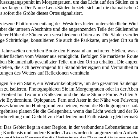
lusszugangspunkt im Morgengrauen, um das Licht auf den Säulen zu 
inzufangen. Der Name Lena-Säulen bezieht sich auf die dramatischen 
 sofort die Größe dieses Ortes signalisiert.
iesene Plattformen entlang des Westufers bieten unterschiedliche Wink
ber die unteren Abschnitte und die angrenzenden Teile der Säulenreihe
lerer Höhe die Säulen von verschiedenen Orten aus. Die Säulen verdien
e Schrittfolge; konsultieren Sie auch die Parkkarte, um jeden Ort zu f
n Jahreszeiten erreichen Boote den Flussrand an mehreren Stellen, was d
äulenflächen vom Wasser aus ermöglicht. Befolgen Sie markierte Routen
n Sie innerhalb geschützter Teile, um den Ort zu erhalten. Die angr
tellen, die sich hervorragend für Standbilder eignen und Vertrautheit 
ungen des Wetters auf Reflexionen vermitteln.
ngen Sie ein Stativ, ein Weitwinkelobjektiv, um den gesamten Säulenga
ren zu isolieren. Photographieren Sie im Morgengrauen oder in der 
Freiheit für Textur im Kalkstein und die blaue Stunde Farbe. Achten S
wie Erythronium, Oplopanax, Farn und Aster in der Nähe von Felsvors
lusses können im Hintergrund erscheinen, wenn die Bedingungen es zula
Ergebnisse planen Sie die Gelegenheit, wenn das Licht weich und der Ko
orbereitung und Geduld von Fachleuten und Enthusiasten gleichermaß
: Das Gebiet liegt in einer Region, in der verbundene Lebensräume au
; Kurilensis und andere Kurilen-Taxa wurden in angrenzenden Aufzei