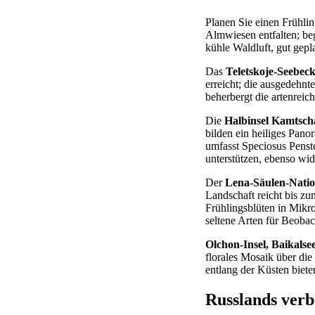
Planen Sie einen Frühlin
Almwiesen entfalten; beg
kühle Waldluft, gut gepl
Das
Teletskoje-Seebec
erreicht; die ausgedehnt
beherbergt die artenreich
Die
Halbinsel Kamtscha
bilden ein heiliges Pan
umfasst Speciosus Penst
unterstützen, ebenso wid
Der
Lena-Säulen-Nati
Landschaft reicht bis z
Frühlingsblüten in Mikr
seltene Arten für Beobac
Olchon-Insel, Baikalse
florales Mosaik über di
entlang der Küsten biete
Russlands verb