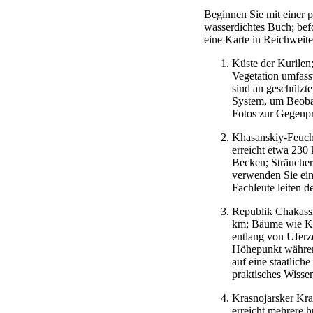
Beginnen Sie mit einer 
wasserdichtes Buch; befo
eine Karte in Reichweite;
Küste der Kurilen;
Vegetation umfass
sind an geschütz
System, um Beobac
Fotos zur Gegenp
Khasanskiy-Feucht
erreicht etwa 230
Becken; Sträucher
verwenden Sie eine
Fachleute leiten
Republik Chakassi
km; Bäume wie Kie
entlang von Uferz
Höhepunkt während
auf eine staatlich
praktisches Wiss
Krasnojarsker Kra
erreicht mehrere 