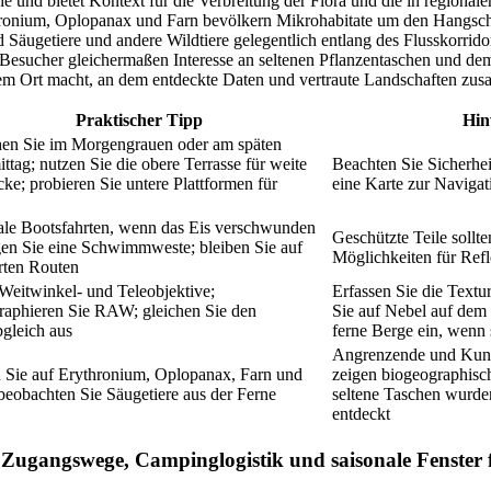
he und bietet Kontext für die Verbreitung der Flora und die in regiona
ronium, Oplopanax und Farn bevölkern Mikrohabitate um den Hangsch
Säugetiere und andere Wildtiere gelegentlich entlang des Flusskorrido
Besucher gleichermaßen Interesse an seltenen Pflanzentaschen und d
em Ort macht, an dem entdeckte Daten und vertraute Landschaften zu
Praktischer Tipp
Hin
en Sie im Morgengrauen oder am späten
tag; nutzen Sie die obere Terrasse für weite
Beachten Sie Sicherheit
ke; probieren Sie untere Plattformen für
eine Karte zur Navigat
ale Bootsfahrten, wenn das Eis verschwunden
Geschützte Teile sollte
agen Sie eine Schwimmweste; bleiben Sie auf
Möglichkeiten für Ref
rten Routen
 Weitwinkel- und Teleobjektive;
Erfassen Sie die Textur
raphieren Sie RAW; gleichen Sie den
Sie auf Nebel auf dem
gleich aus
ferne Berge ein, wenn s
Angrenzende und Kuna
 Sie auf Erythronium, Oplopanax, Farn und
zeigen biogeographisc
 beobachten Sie Säugetiere aus der Ferne
seltene Taschen wurde
entdeckt
 Zugangswege, Campinglogistik und saisonale Fenster 