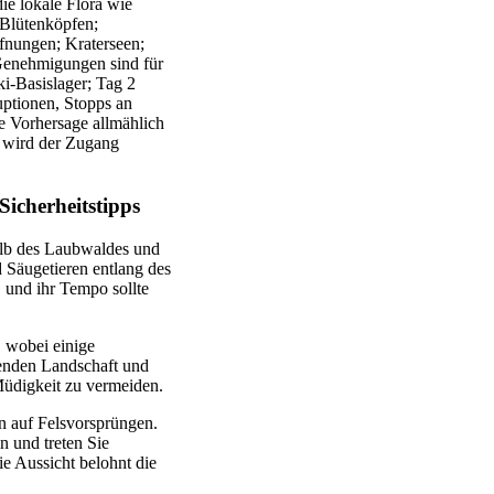
ie lokale Flora wie
 Blütenköpfen;
fnungen; Kraterseen;
 Genehmigungen sind für
i-Basislager; Tag 2
ptionen, Stopps an
e Vorhersage allmählich
st wird der Zugang
Sicherheitstipps
alb des Laubwaldes und
 Säugetieren entlang des
 und ihr Tempo sollte
, wobei einige
egenden Landschaft und
Müdigkeit zu vermeiden.
n auf Felsvorsprüngen.
n und treten Sie
ie Aussicht belohnt die