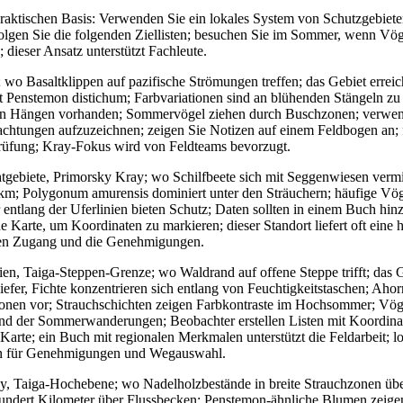
praktischen Basis: Verwenden Sie ein lokales System von Schutzgebiete
lgen Sie die folgenden Ziellisten; besuchen Sie im Sommer, wenn Vögel
 dieser Ansatz unterstützt Fachleute.
 wo Basaltklippen auf pazifische Strömungen treffen; das Gebiet errei
t Penstemon distichum; Farbvariationen sind an blühenden Stängeln z
ten Hängen vorhanden; Sommervögel ziehen durch Buschzonen; verwend
htungen aufzuzeichnen; zeigen Sie Notizen auf einem Feldbogen an; 
rüfung; Kray-Fokus wird von Feldteams bevorzugt.
gebiete, Primorsky Kray; wo Schilfbeete sich mit Seggenwiesen vermi
 km; Polygonum amurensis dominiert unter den Sträuchern; häufige Vög
 entlang der Uferlinien bieten Schutz; Daten sollten in einem Buch hi
 Karte, um Koordinaten zu markieren; dieser Standort liefert oft eine h
 den Zugang und die Genehmigungen.
en, Taiga-Steppen-Grenze; wo Waldrand auf offene Steppe trifft; das G
fer, Fichte konzentrieren sich entlang von Feuchtigkeitstaschen; A
onen vor; Strauchschichten zeigen Farbkontraste im Hochsommer; Vöge
 der Sommerwanderungen; Beobachter erstellen Listen mit Koordinat
e Karte; ein Buch mit regionalen Merkmalen unterstützt die Feldarbeit; l
en für Genehmigungen und Wegauswahl.
y, Taiga-Hochebene; wo Nadelholzbestände in breite Strauchzonen üb
hundert Kilometer über Flussbecken; Penstemon-ähnliche Blumen zeige