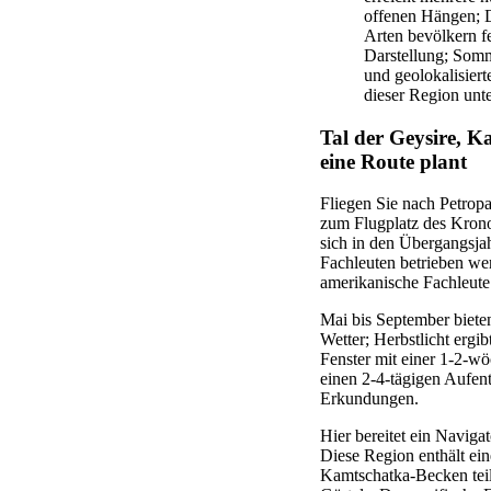
offenen Hängen; 
Arten bevölkern f
Darstellung; Somm
und geolokalisiert
dieser Region unte
Tal der Geysire, K
eine Route plant
Fliegen Sie nach Petrop
zum Flugplatz des Kronot
sich in den Übergangsja
Fachleuten betrieben wer
amerikanische Fachleute 
Mai bis September bieten
Wetter; Herbstlicht ergi
Fenster mit einer 1-2-wö
einen 2-4-tägigen Aufent
Erkundungen.
Hier bereitet ein Naviga
Diese Region enthält ei
Kamtschatka-Becken teil