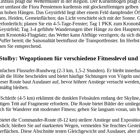
Einfluss prägt die Wettermuster in der Region. Der Kurilenbogen prägt d
ier umfasst die Flora Penstemon kurilensis mit glockenförmigen gelben
n hohen Hängen. Das Geysirfeld liegt über einem Feld dampfender Öf
en, Heiden, Gemeinflächen; das Licht verschiebt sich mit der Sonne.
erforderlich; planen Sie ein 4-5-Tage-Fenster; Tag 1 PKK zum Kronotsk
Geysirfeld; Tag 3-4 geführte Wanderungen über Hänge zu den Haupteru
m Kronotski-Flugplatz; das Wetter kann Abflüge verzögern; da sich di
Puffer bereit; die Saisonalität beeinflusst die Transportfenster. Im Herb
nen Sie entsprechend.
Stolby: Wegoptionen für verschiedene Fitnesslevel und 
nfachen Flussufer-Rundweg (2-3 km, 1,5-2 Stunden). Er bleibt innerh
ält die Höhe bescheiden und bietet häufige Sichtungen von Vögeln und
eser Route baut Ausdauer auf, bevor höhere Anstiege versucht werden,
hmäßig bleiben.
Schleife (4-5 km) erklimmt die dunklen Felssäulen entlang der Skyline
tigen Tritt auf Fragmente erfordern. Die Route bietet Bilder der umli
sich für Wanderer mit moderater Fitness; gehen Sie langsam voran, um 
bietet die Commander-Route (8-12 km) steilere Anstiege und Expositio
sslich; bleiben Sie auf markierten Wegen, vermeiden Sie feuchtes Gestei
berflächen. Diese Abschnitte testen Gleichgewicht und Ausdauer, aber d