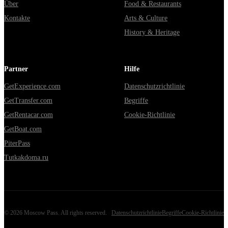
Über
Food & Restaurants
Kontakte
Arts & Culture
History & Heritage
Partner
Hilfe
GetExperience.com
Datenschutzrichtlinie
GetTransfer.com
Begriffe
GetRentacar.com
Cookie-Richtlinie
GetBoat.com
PiterPass
Tutkakdoma.ru
©
2026
Moscow Pass
. All rights reserved.
Datenschutzrichtlinie
Begriffe
Cookie-Richtlinie