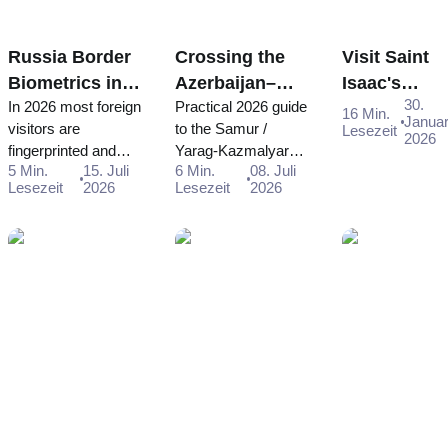
Russia Border
Crossing the
Visit Saint
Biometrics in
Azerbaijan–
Isaac's
30.
In 2026 most foreign
Practical 2026 guide
2026:
Russia Land
Cathedral in
16 Min.
Janua
visitors are
to the Samur /
Lesezeit
Fingerprints
Border in 2026:
St Petersbu
2026
fingerprinted and
Yarag-Kazmalyar
and Facial
Samur / Yarag-
- Ticket
5 Min.
15. Juli
6 Min.
08. Juli
photographed at
crossing: why it's
Scans for
Kazmalyar
Purchase
Lesezeit
2026
Lesezeit
2026
Russia's border.
effectively one-way
Foreign
Guide
Guide and
Who is affected,
for foreigners, why
Travellers
Schedule
what happens, the
you need a consular
exemptions, and
visa (not an e-visa),
how visa-free
and how to reach
travellers can pre-
Moscow.
register.