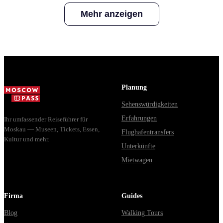
Itinerary
Travel Smar
Mehr anzeigen
in 2023
Planung
Sehenswürdigkeiten
Erfahrungen
Ihr umfassender Reiseführer für
Moskau — Museen, Tickets, Essen,
Flughafentransfers
Kultur und mehr.
Unterkünfte
Mietwagen
Firma
Guides
Blog
Walking Tours