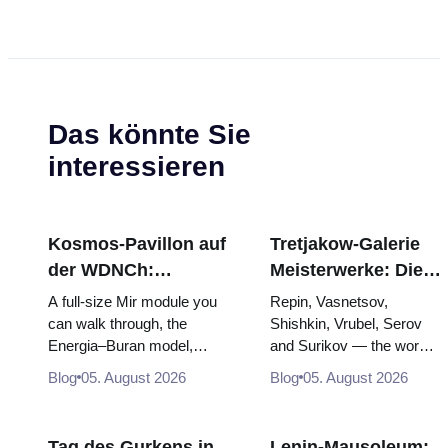
Das könnte Sie
interessieren
Kosmos-Pavillon auf
Tretjakow-Galerie
der WDNCh:
Meisterwerke: Die
Russlands größte
Gemälde, wegen
A full-size Mir module you
Repin, Vasnetsov,
Raumfahrtausstellung
derer sich die Reise
can walk through, the
Shishkin, Vrubel, Serov
Energia–Buran model,
and Surikov — the works
von innen
lohnt
scorched descent capsules
that stop people, where
Blog
05. August 2026
Blog
05. August 2026
and 120 pieces of flight...
they hang, and why
booking the...
Tag des Gurkens in
Lenin-Mausoleum: