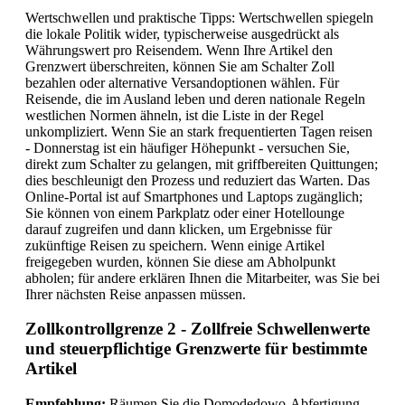
Wertschwellen und praktische Tipps: Wertschwellen spiegeln
die lokale Politik wider, typischerweise ausgedrückt als
Währungswert pro Reisendem. Wenn Ihre Artikel den
Grenzwert überschreiten, können Sie am Schalter Zoll
bezahlen oder alternative Versandoptionen wählen. Für
Reisende, die im Ausland leben und deren nationale Regeln
westlichen Normen ähneln, ist die Liste in der Regel
unkompliziert. Wenn Sie an stark frequentierten Tagen reisen
- Donnerstag ist ein häufiger Höhepunkt - versuchen Sie,
direkt zum Schalter zu gelangen, mit griffbereiten Quittungen;
dies beschleunigt den Prozess und reduziert das Warten. Das
Online-Portal ist auf Smartphones und Laptops zugänglich;
Sie können von einem Parkplatz oder einer Hotellounge
darauf zugreifen und dann klicken, um Ergebnisse für
zukünftige Reisen zu speichern. Wenn einige Artikel
freigegeben wurden, können Sie diese am Abholpunkt
abholen; für andere erklären Ihnen die Mitarbeiter, was Sie bei
Ihrer nächsten Reise anpassen müssen.
Zollkontrollgrenze 2 - Zollfreie Schwellenwerte
und steuerpflichtige Grenzwerte für bestimmte
Artikel
Empfehlung:
Räumen Sie die Domodedowo-Abfertigung