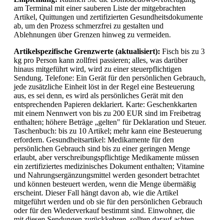
am Terminal mit einer sauberen Liste der mitgebrachten
Artikel, Quittungen und zertifizierten Gesundheitsdokumente
ab, um den Prozess schmerzfrei zu gestalten und
Ablehnungen über Grenzen hinweg zu vermeiden.
Artikelspezifische Grenzwerte (aktualisiert):
Fisch bis zu 3
kg pro Person kann zollfrei passieren; alles, was darüber
hinaus mitgeführt wird, wird zu einer steuerpflichtigen
Sendung. Telefone: Ein Gerät für den persönlichen Gebrauch,
jede zusätzliche Einheit löst in der Regel eine Besteuerung
aus, es sei denn, es wird als persönliches Gerät mit den
entsprechenden Papieren deklariert. Karte: Geschenkkarten
mit einem Nennwert von bis zu 200 EUR sind im Freibetrag
enthalten; höhere Beträge „gelten" für Deklaration und Steuer.
Taschenbuch: bis zu 10 Artikel; mehr kann eine Besteuerung
erfordern. Gesundheitsartikel: Medikamente für den
persönlichen Gebrauch sind bis zu einer geringen Menge
erlaubt, aber verschreibungspflichtige Medikamente müssen
ein zertifiziertes medizinisches Dokument enthalten; Vitamine
und Nahrungsergänzungsmittel werden gesondert betrachtet
und können besteuert werden, wenn die Menge übermäßig
erscheint. Dieser Fall hängt davon ab, wie die Artikel
mitgeführt werden und ob sie für den persönlichen Gebrauch
oder für den Wiederverkauf bestimmt sind. Einwohner, die
mit diesen Sendungen zurückkehren, sollten darauf achten,