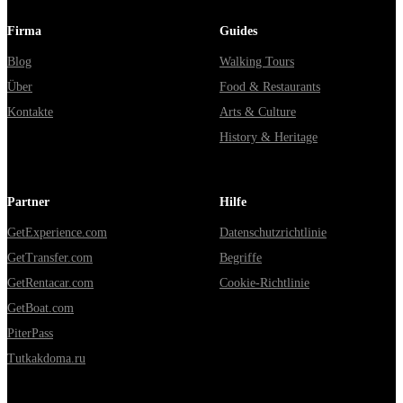
Firma
Guides
Blog
Walking Tours
Über
Food & Restaurants
Kontakte
Arts & Culture
History & Heritage
Partner
Hilfe
GetExperience.com
Datenschutzrichtlinie
GetTransfer.com
Begriffe
GetRentacar.com
Cookie-Richtlinie
GetBoat.com
PiterPass
Tutkakdoma.ru