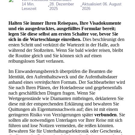
14 Min.
28. Dezember
Aktualisiert 06. August
•
•
Lesezeit
2025
2026
Halten Sie immer Ihren Reisepass, Ihre Visadokumente
und ein ausgedrucktes, ausgefülltes Formular bereit;
legen Sie diese selbst am ersten Schalter vor, bevor Sie
sich in die Warteschlange einreihen.
Dies beschleunigt den
ersten Schritt und verkürzt die Wartezeit in der Halle, auch
während der Stoßzeiten. Wenn Sie bald wieder reisen, bleibt
die Routine gleich und Sie können sich auf einen
reibungslosen Start verlassen.
Im Einwanderungsbereich überprüfen die Beamten die
Identität, den Aufenthaltszweck und die Aufenthaltsdauer
anhand eines
vereinfachten
Formats. Der Sachbearbeiter wird
Sie nach Ihren Plänen, der Hoteladresse und gegebenenfalls
nach geschäftlichen Dingen fragen. Wenn Sie
Wertgegenstände wie Diamanten mitbringen, deklarieren Sie
diese mit der entsprechenden Erklärung und bewahren Sie
Quittungen als Eigentumsnachweis auf; dies ist mit einem
geringeren Risiko von Verzögerungen später
verbunden
. Sie
sollten alle notwendigen Unterlagen vor Ihrer Reise mit sich
führen und lose Notizen vermeiden, die reißen könnten.
Bewahren Sie für Unterhaltungselektronik oder Geschenke,