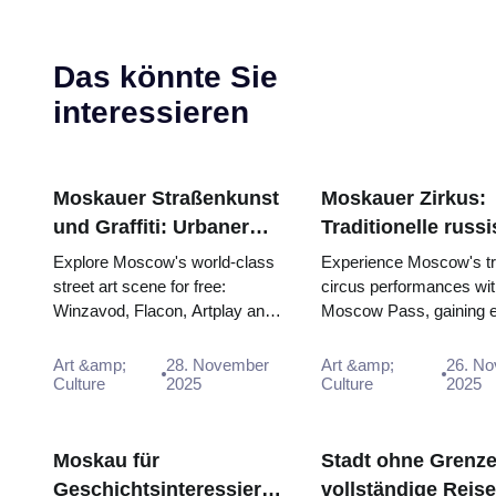
Das könnte Sie
interessieren
Moskauer Straßenkunst
Moskauer Zirkus:
und Graffiti: Urbaner
Traditionelle russ
Kulturführer mit dem
Unterhaltung mit
Explore Moscow's world-class
Experience Moscow's tra
Moscow Pass (2025–
street art scene for free:
circus performances wit
Winzavod, Flacon, Artplay and
Moscow Pass, gaining 
2026)
guided tours all included in
access to iconic venue
Mosco...
unfor...
Art &amp;
28. November
Art &amp;
26. N
Culture
2025
Culture
2025
Moskau für
Stadt ohne Grenze
Geschichtsinteressierte:
vollständige Reise