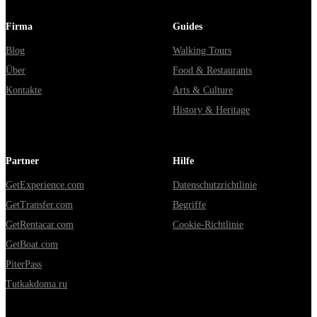
Firma
Guides
Blog
Walking Tours
Über
Food & Restaurants
Kontakte
Arts & Culture
History & Heritage
Partner
Hilfe
GetExperience.com
Datenschutzrichtlinie
GetTransfer.com
Begriffe
GetRentacar.com
Cookie-Richtlinie
GetBoat.com
PiterPass
Tutkakdoma.ru