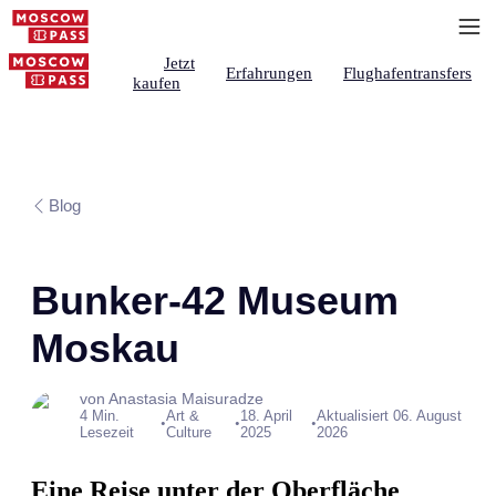
Jetzt
Erfahrungen
Flughafentransfers
kaufen
Blog
Bunker-42 Museum
Moskau
von Anastasia Maisuradze
4 Min.
Art &
18. April
Aktualisiert 06. August
•
•
•
Lesezeit
Culture
2025
2026
Eine Reise unter der Oberfläche