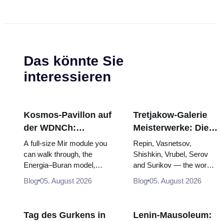
Das könnte Sie
interessieren
Kosmos-Pavillon auf
Tretjakow-Galerie
der WDNCh:
Meisterwerke: Die
Russlands größte
Gemälde, wegen
A full-size Mir module you
Repin, Vasnetsov,
Raumfahrtausstellung
derer sich die Reise
can walk through, the
Shishkin, Vrubel, Serov
Energia–Buran model,
and Surikov — the works
von innen
lohnt
scorched descent capsules
that stop people, where
Blog
05. August 2026
Blog
05. August 2026
and 120 pieces of flight...
they hang, and why
booking the...
Tag des Gurkens in
Lenin-Mausoleum: