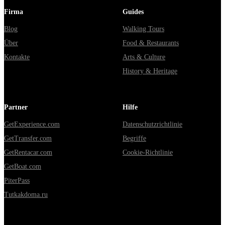
Firma
Guides
Blog
Walking Tours
Über
Food & Restaurants
Kontakte
Arts & Culture
History & Heritage
Partner
Hilfe
GetExperience.com
Datenschutzrichtlinie
GetTransfer.com
Begriffe
GetRentacar.com
Cookie-Richtlinie
GetBoat.com
PiterPass
Tutkakdoma.ru