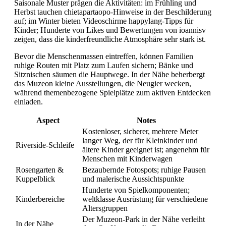
Saisonale Muster prägen die Aktivitäten: im Frühling und
Herbst tauchen chietapartaopo-Hinweise in der Beschilderung
auf; im Winter bieten Videoschirme happylang-Tipps für
Kinder; Hunderte von Likes und Bewertungen von ioannisv
zeigen, dass die kinderfreundliche Atmosphäre sehr stark ist.
Bevor die Menschenmassen eintreffen, können Familien
ruhige Routen mit Platz zum Laufen sichern; Bänke und
Sitznischen säumen die Hauptwege. In der Nähe beherbergt
das Muzeon kleine Ausstellungen, die Neugier wecken,
während themenbezogene Spielplätze zum aktiven Entdecken
einladen.
Aspect
Notes
Kostenloser, sicherer, mehrere Meter
langer Weg, der für Kleinkinder und
Riverside-Schleife
ältere Kinder geeignet ist; angenehm für
Menschen mit Kinderwagen
Rosengarten &
Bezaubernde Fotospots; ruhige Pausen
Kuppelblick
und malerische Aussichtspunkte
Hunderte von Spielkomponenten;
Kinderbereiche
weltklasse Ausrüstung für verschiedene
Altersgruppen
Der Muzeon-Park in der Nähe verleiht
In der Nähe