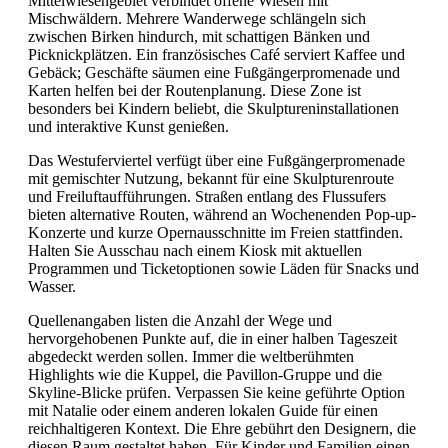
Mittelwiesengebiet verbindet offene Wiesen mit
Mischwäldern. Mehrere Wanderwege schlängeln sich
zwischen Birken hindurch, mit schattigen Bänken und
Picknickplätzen. Ein französisches Café serviert Kaffee und
Gebäck; Geschäfte säumen eine Fußgängerpromenade und
Karten helfen bei der Routenplanung. Diese Zone ist
besonders bei Kindern beliebt, die Skulptureninstallationen
und interaktive Kunst genießen.
Das Westuferviertel verfügt über eine Fußgängerpromenade
mit gemischter Nutzung, bekannt für eine Skulpturenroute
und Freiluftaufführungen. Straßen entlang des Flussufers
bieten alternative Routen, während an Wochenenden Pop-up-
Konzerte und kurze Opernausschnitte im Freien stattfinden.
Halten Sie Ausschau nach einem Kiosk mit aktuellen
Programmen und Ticketoptionen sowie Läden für Snacks und
Wasser.
Quellenangaben listen die Anzahl der Wege und
hervorgehobenen Punkte auf, die in einer halben Tageszeit
abgedeckt werden sollen. Immer die weltberühmten
Highlights wie die Kuppel, die Pavillon-Gruppe und die
Skyline-Blicke prüfen. Verpassen Sie keine geführte Option
mit Natalie oder einem anderen lokalen Guide für einen
reichhaltigeren Kontext. Die Ehre gebührt den Designern, die
diesen Raum gestaltet haben. Für Kinder und Familien einen