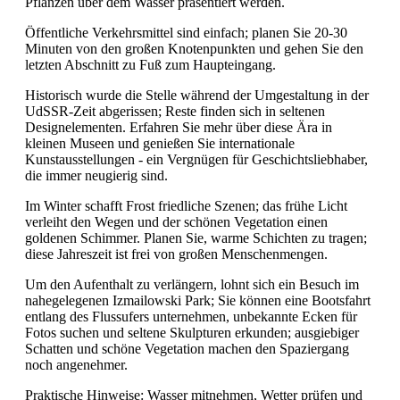
Pflanzen über dem Wasser präsentiert werden.
Öffentliche Verkehrsmittel sind einfach; planen Sie 20-30
Minuten von den großen Knotenpunkten und gehen Sie den
letzten Abschnitt zu Fuß zum Haupteingang.
Historisch wurde die Stelle während der Umgestaltung in der
UdSSR-Zeit abgerissen; Reste finden sich in seltenen
Designelementen. Erfahren Sie mehr über diese Ära in
kleinen Museen und genießen Sie internationale
Kunstausstellungen - ein Vergnügen für Geschichtsliebhaber,
die immer neugierig sind.
Im Winter schafft Frost friedliche Szenen; das frühe Licht
verleiht den Wegen und der schönen Vegetation einen
goldenen Schimmer. Planen Sie, warme Schichten zu tragen;
diese Jahreszeit ist frei von großen Menschenmengen.
Um den Aufenthalt zu verlängern, lohnt sich ein Besuch im
nahegelegenen Izmailowski Park; Sie können eine Bootsfahrt
entlang des Flussufers unternehmen, unbekannte Ecken für
Fotos suchen und seltene Skulpturen erkunden; ausgiebiger
Schatten und schöne Vegetation machen den Spaziergang
noch angenehmer.
Praktische Hinweise: Wasser mitnehmen, Wetter prüfen und