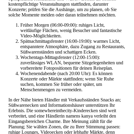
kostenpflichtige Veranstaltungen stattfinden, darunter
Konzerte; prüfen Sie die Aushänge, um zu planen, ob Sie
solche Momente meiden oder daran teilnehmen möchten.
Früher Morgen (06:00-09:00): ruhiges Licht,
weitläufige Flächen, wenig Besucher und fantastische
Video-Möglichkeiten.
Spätnachmittagsfenster (16:00-19:00): warmes Licht,
entspanntere Atmosphäre, dazu Zugang zu Restaurants,
Süßwarenständen und schattigen Ecken.
Wochentags-Mittagsfenster (12:00-15:00):
zuverlässiges WLAN, bequeme Sitzgelegenheiten und
vorbereitete Fotopositionen für deinen Reiseplan.
Wochenendabende (nach 20:00 Uhr): Es können
Konzerte oder Märkte stattfinden; wenn Sie Ruhe
suchen, kommen Sie früher oder später, um
Menschenmengen zu vermeiden.
In der Nähe bieten Händler mit Verkaufsständen Snacks an;
Süßwarenecken und Informationshäuser unterstützen Ihr
Erlebnis. Die somewhereinthecity-Kinderecken sind weit
verbreitet, und eine Händlerin namens kanya verleiht den
Eingangsbereichen Charme. Ihre Meinung zählt für die
Planung; Sie wählen Zonen, die zu Ihrer Stimmung passen:
ruhige Lounges, Videoecken oder lebhafte Märkte, denn