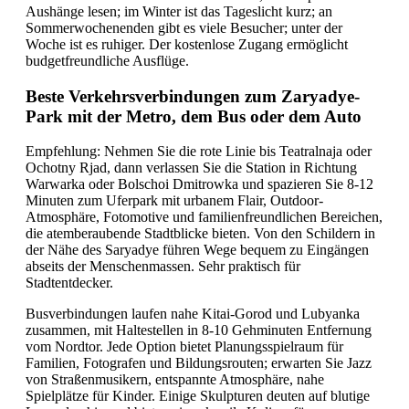
Aushänge lesen; im Winter ist das Tageslicht kurz; an
Sommerwochenenden gibt es viele Besucher; unter der
Woche ist es ruhiger. Der kostenlose Zugang ermöglicht
budgetfreundliche Ausflüge.
Beste Verkehrsverbindungen zum Zaryadye-
Park mit der Metro, dem Bus oder dem Auto
Empfehlung: Nehmen Sie die rote Linie bis Teatralnaja oder
Ochotny Rjad, dann verlassen Sie die Station in Richtung
Warwarka oder Bolschoi Dmitrowka und spazieren Sie 8-12
Minuten zum Uferpark mit urbanem Flair, Outdoor-
Atmosphäre, Fotomotive und familienfreundlichen Bereichen,
die atemberaubende Stadtblicke bieten. Von den Schildern in
der Nähe des Saryadye führen Wege bequem zu Eingängen
abseits der Menschenmassen. Sehr praktisch für
Stadtentdecker.
Busverbindungen laufen nahe Kitai-Gorod und Lubyanka
zusammen, mit Haltestellen in 8-10 Gehminuten Entfernung
vom Nordtor. Jede Option bietet Planungsspielraum für
Familien, Fotografen und Bildungsrouten; erwarten Sie Jazz
von Straßenmusikern, entspannte Atmosphäre, nahe
Spielplätze für Kinder. Einige Skulpturen deuten auf blutige