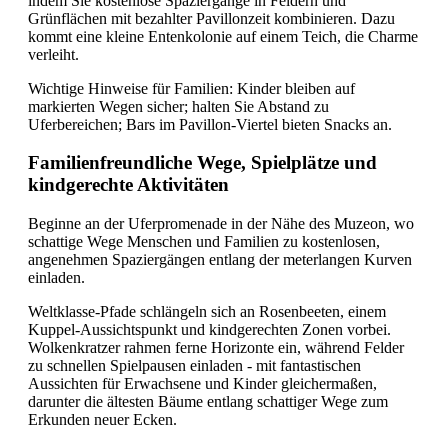
indem Sie kostenlose Spaziergänge in Feldern und
Grünflächen mit bezahlter Pavillonzeit kombinieren. Dazu
kommt eine kleine Entenkolonie auf einem Teich, die Charme
verleiht.
Wichtige Hinweise für Familien: Kinder bleiben auf
markierten Wegen sicher; halten Sie Abstand zu
Uferbereichen; Bars im Pavillon-Viertel bieten Snacks an.
Familienfreundliche Wege, Spielplätze und
kindgerechte Aktivitäten
Beginne an der Uferpromenade in der Nähe des Muzeon, wo
schattige Wege Menschen und Familien zu kostenlosen,
angenehmen Spaziergängen entlang der meterlangen Kurven
einladen.
Weltklasse-Pfade schlängeln sich an Rosenbeeten, einem
Kuppel-Aussichtspunkt und kindgerechten Zonen vorbei.
Wolkenkratzer rahmen ferne Horizonte ein, während Felder
zu schnellen Spielpausen einladen - mit fantastischen
Aussichten für Erwachsene und Kinder gleichermaßen,
darunter die ältesten Bäume entlang schattiger Wege zum
Erkunden neuer Ecken.