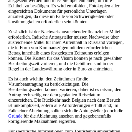
ausgestellt werden und muss Stempel enthalten, um ihre
Echtheit zu bestätigen. Es wird empfohlen, Fotokopien aller
eingereichten Dokumente für persönliche Unterlagen
anzufertigen, da diese im Falle von Schwierigkeiten oder
Unstimmigkeiten erforderlich sein könnten.
Zusätzlich ist der Nachweis ausreichender finanzieller Mittel
erforderlich. Indische Antragsteller müssen Nachweise über
ausreichende Mittel für ihren Aufenthalt in Russland vorlegen,
die in Form von Kontoauszügen mit dem erforderlichen
Betrag innerhalb eines festgelegten Zeitraums erfolgen
können. Die Kosten für das Visum können je nach gewählter
Bearbeitungszeit variieren, und die Gebühren sind in der
Regel in der Landeswährung oder in Euro zu entrichten.
Es ist auch wichtig, den Zeitrahmen für die
Visumbeantragung zu berücksichtigen. Die
Bearbeitungszeiten können variieren, daher ist es ratsam, den
Antrag rechtzeitig vor dem geplanten Reisedatum
einzureichen. Die Rückkehr nach Belgien nach dem Besuch
ist unkompliziert, sofern alle Anforderungen erfüllt sind; im
Falle einer Ablehnung sollten sich die Antragsteller jedoch die
Gründe
für die Ablehnung ansehen und gegebenenfalls
korrigierende Maßnahmen ergreifen.
Für spezifische Informationen zum Touristenvisumverfahren,