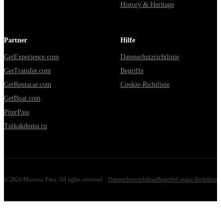
History & Heritage
Partner
Hilfe
GetExperience.com
Datenschutzrichtlinie
GetTransfer.com
Begriffe
GetRentacar.com
Cookie-Richtlinie
GetBoat.com
PiterPass
Tutkakdoma.ru
©
2026
Moscow Pass
. All rights reserved.
Datenschutzrichtlinie
Begriffe
Cookie-Richtlinie