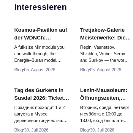
interessieren
Kosmos-Pavillon auf
Tretjakow-Galerie
der WDNCh:
Meisterwerke: Die
Russlands größte
Gemälde, wegen
A full-size Mir module you
Repin, Vasnetsov,
Raumfahrtausstellung
derer sich die Reise
can walk through, the
Shishkin, Vrubel, Serov
Energia–Buran model,
and Surikov — the works
von innen
lohnt
scorched descent capsules
that stop people, where
Blog
05. August 2026
Blog
05. August 2026
and 120 pieces of flight...
they hang, and why
booking the...
Tag des Gurkens in
Lenin-Mausoleum:
Susdal 2026: Tickets,
Öffnungszeiten,
Termine und wie man
Eintritt und die
Праздник проходит 1 и 2
Вторник, среда, четверг
von Moskau aus
Hauptverwechslung
августа в Музее
и суббота с 10:00 до
деревянного зодчества.
13:00, вход бесплатный.
anreist
mit dem Kreml
Сколько стоят билеты, как
Почему источники
Blog
30. Juli 2026
Blog
30. Juli 2026