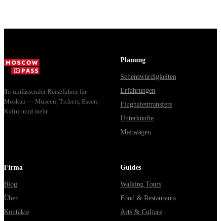
доехать из Москвы через
расходятся в днях, чем
Владими...
Мавзолей от...
Planung
Sehenswürdigkeiten
Erfahrungen
Ihr umfassender Reiseführer für
Moskau — Museen, Tickets, Essen,
Flughafentransfers
Kultur und mehr.
Unterkünfte
Mietwagen
Firma
Guides
Blog
Walking Tours
Über
Food & Restaurants
Kontakte
Arts & Culture