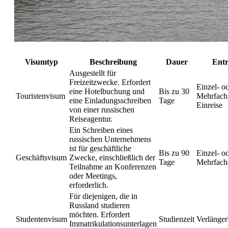
Visumtyp
Beschreibung
Dauer
Ent
Ausgestellt für
Freizeitzwecke. Erfordert
Einzel- o
eine Hotelbuchung und
Bis zu 30
Touristenvisum
Mehrfach
eine Einladungsschreiben
Tage
Einreise
von einer russischen
Reiseagentur.
Ein Schreiben eines
russischen Unternehmens
ist für geschäftliche
Bis zu 90
Einzel- o
Geschäftsvisum
Zwecke, einschließlich der
Tage
Mehrfache
Teilnahme an Konferenzen
oder Meetings,
erforderlich.
Für diejenigen, die in
Russland studieren
möchten. Erfordert
Studentenvisum
Studienzeit
Verlänger
Immatrikulationsunterlagen