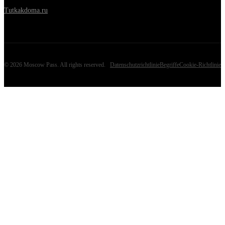
Tutkakdoma.ru
©
2026
Moscow Pass
. All rights reserved.
Datenschutzrichtlinie
Begriffe
Cookie-Richtlinie