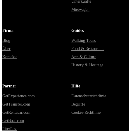
Unterkünfte
Mietwagen
Firma
Guides
Blog
Walking Tours
Über
Food & Restaurants
Kontakte
Arts & Culture
History & Heritage
Partner
Hilfe
GetExperience.com
Datenschutzrichtlinie
GetTransfer.com
Begriffe
GetRentacar.com
Cookie-Richtlinie
GetBoat.com
PiterPass