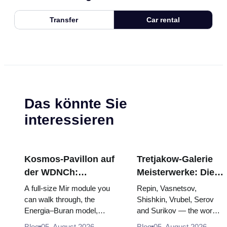
Transfer
Car rental
Das könnte Sie
interessieren
Kosmos-Pavillon auf
Tretjakow-Galerie
der WDNCh:
Meisterwerke: Die
Russlands größte
Gemälde, wegen
A full-size Mir module you
Repin, Vasnetsov,
Raumfahrtausstellung
derer sich die Reise
can walk through, the
Shishkin, Vrubel, Serov
Energia–Buran model,
and Surikov — the works
von innen
lohnt
scorched descent capsules
that stop people, where
Blog
05. August 2026
Blog
05. August 2026