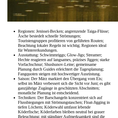
Regionen: Jenissei-Becken; angrenzende Taiga-Flüsse;
Äsche besiedelt schnelle Strömungen;
Touristengruppen profitieren von geführten Routen;
Beachtung lokaler Regeln ist wichtig; Regionen ideal
für Wintererkundungen.
Ausstattung: Schwimmriggs; Glow-Jigs; Streamer;
Hechte reagieren auf langsames, präzises Jiggen; starke
Vorfachschnur; Shushunov-Leine; gemeinsame
Planung durch Guides erleichtert die Tagesplanung;
Fangquoten steigen mit hochwertiger Ausrüstung.
Saison: Der März markiert den Übergang vom Eis;
selbst im März verbessert sich die Sicht vor Juni; es gibt
ganzjährige Zugänge in geschützten Abschnitten;
monatliche Planung ist entscheidend.
Techniken: Der Barschangeln konzentriert sich auf
Flussbiegungen mit Strömungstaschen; Float-Jigging in
tiefen Löchern; Köderwahl umfasst lebende
Köderfische; Köderfarben bleiben neutral bei grauer
Beleuchtung; mit ständiger Aufmerksamkeit sind die