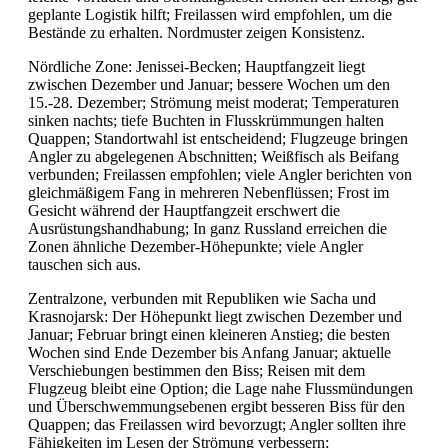
geplante Logistik hilft; Freilassen wird empfohlen, um die
Bestände zu erhalten. Nordmuster zeigen Konsistenz.
Nördliche Zone: Jenissei-Becken; Hauptfangzeit liegt
zwischen Dezember und Januar; bessere Wochen um den
15.-28. Dezember; Strömung meist moderat; Temperaturen
sinken nachts; tiefe Buchten in Flusskrümmungen halten
Quappen; Standortwahl ist entscheidend; Flugzeuge bringen
Angler zu abgelegenen Abschnitten; Weißfisch als Beifang
verbunden; Freilassen empfohlen; viele Angler berichten von
gleichmäßigem Fang in mehreren Nebenflüssen; Frost im
Gesicht während der Hauptfangzeit erschwert die
Ausrüstungshandhabung; In ganz Russland erreichen die
Zonen ähnliche Dezember-Höhepunkte; viele Angler
tauschen sich aus.
Zentralzone, verbunden mit Republiken wie Sacha und
Krasnojarsk: Der Höhepunkt liegt zwischen Dezember und
Januar; Februar bringt einen kleineren Anstieg; die besten
Wochen sind Ende Dezember bis Anfang Januar; aktuelle
Verschiebungen bestimmen den Biss; Reisen mit dem
Flugzeug bleibt eine Option; die Lage nahe Flussmündungen
und Überschwemmungsebenen ergibt besseren Biss für den
Quappen; das Freilassen wird bevorzugt; Angler sollten ihre
Fähigkeiten im Lesen der Strömung verbessern;