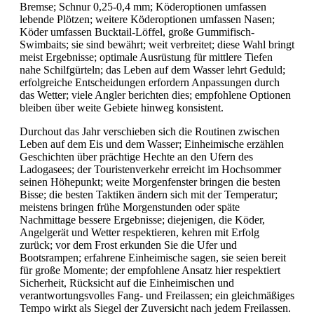
Bremse; Schnur 0,25-0,4 mm; Köderoptionen umfassen
lebende Plötzen; weitere Köderoptionen umfassen Nasen;
Köder umfassen Bucktail-Löffel, große Gummifisch-
Swimbaits; sie sind bewährt; weit verbreitet; diese Wahl bringt
meist Ergebnisse; optimale Ausrüstung für mittlere Tiefen
nahe Schilfgürteln; das Leben auf dem Wasser lehrt Geduld;
erfolgreiche Entscheidungen erfordern Anpassungen durch
das Wetter; viele Angler berichten dies; empfohlene Optionen
bleiben über weite Gebiete hinweg konsistent.
Durchout das Jahr verschieben sich die Routinen zwischen
Leben auf dem Eis und dem Wasser; Einheimische erzählen
Geschichten über prächtige Hechte an den Ufern des
Ladogasees; der Touristenverkehr erreicht im Hochsommer
seinen Höhepunkt; weite Morgenfenster bringen die besten
Bisse; die besten Taktiken ändern sich mit der Temperatur;
meistens bringen frühe Morgenstunden oder späte
Nachmittage bessere Ergebnisse; diejenigen, die Köder,
Angelgerät und Wetter respektieren, kehren mit Erfolg
zurück; vor dem Frost erkunden Sie die Ufer und
Bootsrampen; erfahrene Einheimische sagen, sie seien bereit
für große Momente; der empfohlene Ansatz hier respektiert
Sicherheit, Rücksicht auf die Einheimischen und
verantwortungsvolles Fang- und Freilassen; ein gleichmäßiges
Tempo wirkt als Siegel der Zuversicht nach jedem Freilassen.