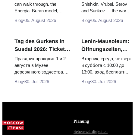
Raumfahrtausstellung
derer sich die Reise
can walk through, the
Shishkin, Vrubel, Serov
Energia–Buran model,
and Surikov — the works
von innen
lohnt
scorched descent capsules
that stop people, where
Blog
05. August 2026
Blog
05. August 2026
and 120 pieces of flight...
they hang, and why
booking the...
Tag des Gurkens in
Lenin-Mausoleum:
Susdal 2026: Tickets,
Öffnungszeiten,
Termine und wie man
Eintritt und die
Праздник проходит 1 и 2
Вторник, среда, четверг
von Moskau aus
Hauptverwechslung
августа в Музее
и суббота с 10:00 до
деревянного зодчества.
13:00, вход бесплатный.
anreist
mit dem Kreml
Сколько стоят билеты, как
Почему источники
Blog
30. Juli 2026
Blog
30. Juli 2026
доехать из Москвы через
расходятся в днях, чем
Владими...
Мавзолей от...
Planung
Sehenswürdigkeiten