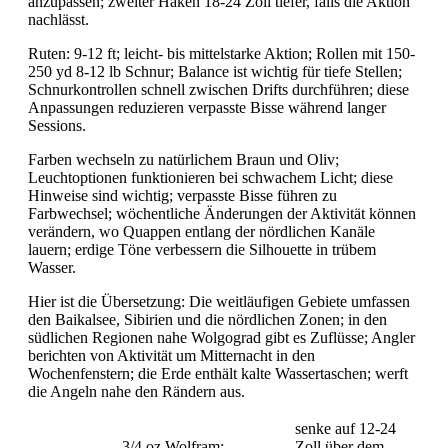
anzupassen; zweiter Haken 18-24 Zoll tiefer, falls die Aktion
nachlässt.
Ruten: 9-12 ft; leicht- bis mittelstarke Aktion; Rollen mit 150-
250 yd 8-12 lb Schnur; Balance ist wichtig für tiefe Stellen;
Schnurkontrollen schnell zwischen Drifts durchführen; diese
Anpassungen reduzieren verpasste Bisse während langer
Sessions.
Farben wechseln zu natürlichem Braun und Oliv;
Leuchtoptionen funktionieren bei schwachem Licht; diese
Hinweise sind wichtig; verpasste Bisse führen zu
Farbwechsel; wöchentliche Änderungen der Aktivität können
verändern, wo Quappen entlang der nördlichen Kanäle
lauern; erdige Töne verbessern die Silhouette in trübem
Wasser.
Hier ist die Übersetzung: Die weitläufigen Gebiete umfassen
den Baikalsee, Sibirien und die nördlichen Zonen; in den
südlichen Regionen nahe Wolgograd gibt es Zuflüsse; Angler
berichten von Aktivität um Mitternacht in den
Wochenfenstern; die Erde enthält kalte Wassertaschen; werft
die Angeln nahe den Rändern aus.
senke auf 12-24
3/4 oz Wolfram;
Zoll über dem