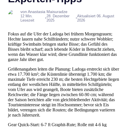
von Anastasia Maisuradze
12 Min.
28. Dezember
Aktualisiert 06. August
•
•
Lesezeit
2025
2026
Fokus auf die Ufer der Ladoga bei frühem Morgengrauen;
Hechte lauern nahe Schilfrändern; nutze schwere Wobbler;
kräftige Swimbaits bringen starke Bisse; das Gefühl des
Bisses bleibt scharf; auch lebende Köder in Betracht ziehen,
wenn das Wasser klar wird; diese Grundlinie funktioniert das
ganze Jahr über gut.
Größenangaben leiten die Planung: Ladoga erstreckt sich über
etwa 17.700 km²; die Küstenlinie übersteigt 1.700 km; die
maximale Tiefe erreicht 230 m; die besten Hechtgebiete liegen
entlang der westlichen Hälfte, in mitteltiefen Schilfgürteln;
vom Ufer aus wird geangelt, Boote bieten zusätzliche
Reichweite; die Fänge liegen zwischen 60-90 cm; während
der Saison berichten alle von gleichbleibender Aktivität; das
Touristeninteresse steigt im Hochsommer; bevor sich Eis
bildet, verengen sich die Routen; die Bedingungen variieren
je nach Jahreszeit.
Gear Quick-Start: 6-7 ft Graphit-Rute; Rolle mit 4-6 kg