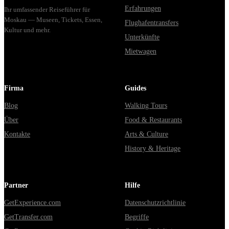
Erfahrungen
Ihr umfassender Reiseführer für
Moskau — Museen, Tickets, Essen,
Flughafentransfers
Kultur und mehr.
Unterkünfte
Mietwagen
Firma
Guides
Blog
Walking Tours
Über
Food & Restaurants
Kontakte
Arts & Culture
History & Heritage
Partner
Hilfe
GetExperience.com
Datenschutzrichtlinie
GetTransfer.com
Begriffe