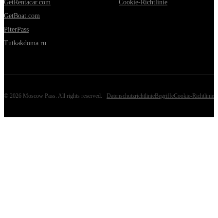
GetRentacar.com
Cookie-Richtlinie
GetBoat.com
PiterPass
Tutkakdoma.ru
©
2026
Moscow Pass
. All rights reserved.
Datenschutzrichtlinie
Begriffe
Cookie-Richtlinie