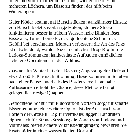
innerhalb von 1 m über dem Grund; wiederhole dies an
mehreren Löchern, um Bisse zu finden; das hilft beim
Winterangeln.
Guter Köder beginnt mit Barschstücken; ganzjähriger Einsatz
von Barsch bietet zuverlässige Haken; kleinere Stücke
funktionieren besser in trübem Wasser; helle Blinker lösen
Bisse aus; Turner bemerkt, dass geflochtene Schnur das
Gefühl bei verschneiten Morgen verbessert; die Art des Rigs
ist entscheidend; wählen Sie ein einfaches Drop-Rig für die
Ladoga-Strömungen; landgestützte Aufbauten ermöglichen
sicherere Operationen in der Wildnis.
spawnen im Winter in tiefen Becken; Anpassung der Tiefe auf
etwa 25-60 Fuß je nach Strömung; Bisse kommen in Schüben
nach einer Pause innerhalb des Bissfensters; Lage nahe
Zuflussarmen erhöht die Chance; diese Methode bringt
gelegentlich riesige Quappen.
Geflochtene Schnur mit Fluorcarbon-Vorfach sorgt für scharfe
Bisserkennung; eine weitere Option ist der Austausch von
Löffeln der Größe 8-12 g für vertikales Jiggen; Landruten
eignen sich für Strand-Sessions; die Zonen von Ladoga und
Murmansk bieten sichere Wildnisbedingungen; bewahren Sie
Ersatzköder in einer wasserdichten Box auf.