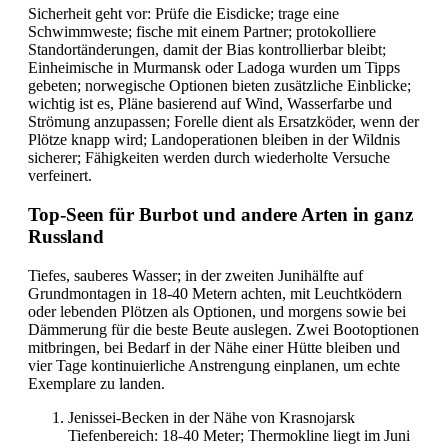
Sicherheit geht vor: Prüfe die Eisdicke; trage eine
Schwimmweste; fische mit einem Partner; protokolliere
Standortänderungen, damit der Bias kontrollierbar bleibt;
Einheimische in Murmansk oder Ladoga wurden um Tipps
gebeten; norwegische Optionen bieten zusätzliche Einblicke;
wichtig ist es, Pläne basierend auf Wind, Wasserfarbe und
Strömung anzupassen; Forelle dient als Ersatzköder, wenn der
Plötze knapp wird; Landoperationen bleiben in der Wildnis
sicherer; Fähigkeiten werden durch wiederholte Versuche
verfeinert.
Top-Seen für Burbot und andere Arten in ganz
Russland
Tiefes, sauberes Wasser; in der zweiten Junihälfte auf
Grundmontagen in 18-40 Metern achten, mit Leuchtködern
oder lebenden Plötzen als Optionen, und morgens sowie bei
Dämmerung für die beste Beute auslegen. Zwei Bootoptionen
mitbringen, bei Bedarf in der Nähe einer Hütte bleiben und
vier Tage kontinuierliche Anstrengung einplanen, um echte
Exemplare zu landen.
Jenissei-Becken in der Nähe von Krasnojarsk
Tiefenbereich: 18-40 Meter; Thermokline liegt im Juni