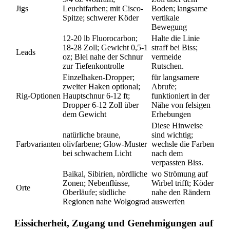
Jigs
Leuchtfarben; mit Cisco-
Boden; langsame
Spitze; schwerer Köder
vertikale
Bewegung
12-20 lb Fluorocarbon;
Halte die Linie
18-28 Zoll; Gewicht 0,5-1
straff bei Biss;
Leads
oz; Blei nahe der Schnur
vermeide
zur Tiefenkontrolle
Rutschen.
Einzelhaken-Dropper;
für langsamere
zweiter Haken optional;
Abrufe;
Rig-Optionen
Hauptschnur 6-12 ft;
funktioniert in der
Dropper 6-12 Zoll über
Nähe von felsigen
dem Gewicht
Erhebungen
Diese Hinweise
natürliche braune,
sind wichtig;
Farbvarianten
olivfarbene; Glow-Muster
wechsle die Farben
bei schwachem Licht
nach dem
verpassten Biss.
Baikal, Sibirien, nördliche
wo Strömung auf
Zonen; Nebenflüsse,
Wirbel trifft; Köder
Orte
Oberläufe; südliche
nahe den Rändern
Regionen nahe Wolgograd
auswerfen
Eissicherheit, Zugang und Genehmigungen auf