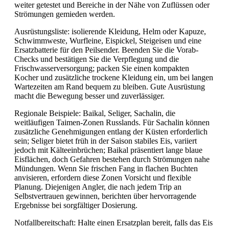
weiter getestet und Bereiche in der Nähe von Zuflüssen oder
Strömungen gemieden werden.
Ausrüstungsliste: isolierende Kleidung, Helm oder Kapuze,
Schwimmweste, Wurfleine, Eispickel, Steigeisen und eine
Ersatzbatterie für den Peilsender. Beenden Sie die Vorab-
Checks und bestätigen Sie die Verpflegung und die
Frischwasserversorgung; packen Sie einen kompakten
Kocher und zusätzliche trockene Kleidung ein, um bei langen
Wartezeiten am Rand bequem zu bleiben. Gute Ausrüstung
macht die Bewegung besser und zuverlässiger.
Regionale Beispiele: Baikal, Seliger, Sachalin, die
weitläufigen Taimen-Zonen Russlands. Für Sachalin können
zusätzliche Genehmigungen entlang der Küsten erforderlich
sein; Seliger bietet früh in der Saison stabiles Eis, variiert
jedoch mit Kälteeinbrüchen; Baikal präsentiert lange blaue
Eisflächen, doch Gefahren bestehen durch Strömungen nahe
Mündungen. Wenn Sie frischen Fang in flachen Buchten
anvisieren, erfordern diese Zonen Vorsicht und flexible
Planung. Diejenigen Angler, die nach jedem Trip an
Selbstvertrauen gewinnen, berichten über hervorragende
Ergebnisse bei sorgfältiger Dosierung.
Notfallbereitschaft: Halte einen Ersatzplan bereit, falls das Eis