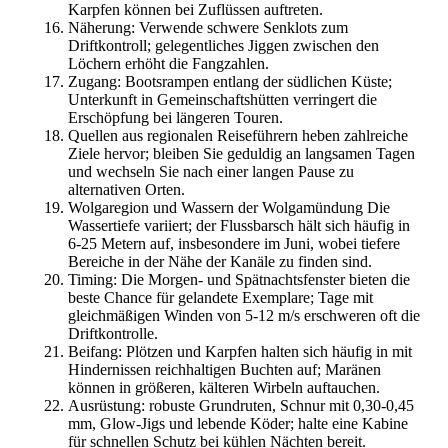
Karpfen können bei Zuflüssen auftreten.
Näherung: Verwende schwere Senklots zum
Driftkontroll; gelegentliches Jiggen zwischen den
Löchern erhöht die Fangzahlen.
Zugang: Bootsrampen entlang der südlichen Küste;
Unterkunft in Gemeinschaftshütten verringert die
Erschöpfung bei längeren Touren.
Quellen aus regionalen Reiseführern heben zahlreiche
Ziele hervor; bleiben Sie geduldig an langsamen Tagen
und wechseln Sie nach einer langen Pause zu
alternativen Orten.
Wolgaregion und Wassern der Wolgamündung Die
Wassertiefe variiert; der Flussbarsch hält sich häufig in
6-25 Metern auf, insbesondere im Juni, wobei tiefere
Bereiche in der Nähe der Kanäle zu finden sind.
Timing: Die Morgen- und Spätnachtsfenster bieten die
beste Chance für gelandete Exemplare; Tage mit
gleichmäßigen Winden von 5-12 m/s erschweren oft die
Driftkontrolle.
Beifang: Plötzen und Karpfen halten sich häufig in mit
Hindernissen reichhaltigen Buchten auf; Maränen
können in größeren, kälteren Wirbeln auftauchen.
Ausrüstung: robuste Grundruten, Schnur mit 0,30-0,45
mm, Glow-Jigs und lebende Köder; halte eine Kabine
für schnellen Schutz bei kühlen Nächten bereit.