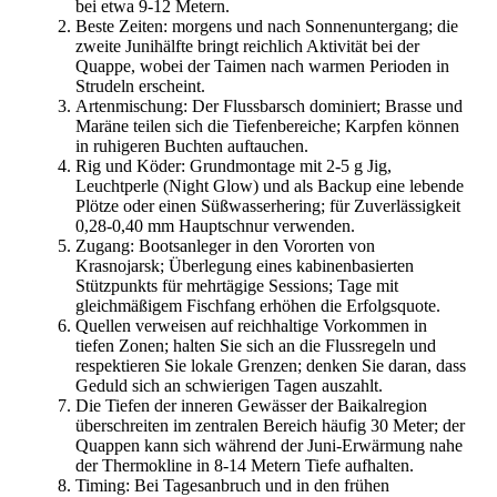
bei etwa 9-12 Metern.
Beste Zeiten: morgens und nach Sonnenuntergang; die
zweite Junihälfte bringt reichlich Aktivität bei der
Quappe, wobei der Taimen nach warmen Perioden in
Strudeln erscheint.
Artenmischung: Der Flussbarsch dominiert; Brasse und
Maräne teilen sich die Tiefenbereiche; Karpfen können
in ruhigeren Buchten auftauchen.
Rig und Köder: Grundmontage mit 2-5 g Jig,
Leuchtperle (Night Glow) und als Backup eine lebende
Plötze oder einen Süßwasserhering; für Zuverlässigkeit
0,28-0,40 mm Hauptschnur verwenden.
Zugang: Bootsanleger in den Vororten von
Krasnojarsk; Überlegung eines kabinenbasierten
Stützpunkts für mehrtägige Sessions; Tage mit
gleichmäßigem Fischfang erhöhen die Erfolgsquote.
Quellen verweisen auf reichhaltige Vorkommen in
tiefen Zonen; halten Sie sich an die Flussregeln und
respektieren Sie lokale Grenzen; denken Sie daran, dass
Geduld sich an schwierigen Tagen auszahlt.
Die Tiefen der inneren Gewässer der Baikalregion
überschreiten im zentralen Bereich häufig 30 Meter; der
Quappen kann sich während der Juni-Erwärmung nahe
der Thermokline in 8-14 Metern Tiefe aufhalten.
Timing: Bei Tagesanbruch und in den frühen