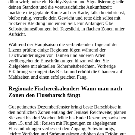
dünn wird; nutze ein Buddy-System und Signalisierung; teile
deinen Standort und die voraussichtliche Ankunftszeit;
markiere die geplante Route auf der Karte; falls du einbrichst,
bleibe ruhig, verteile dein Gewicht und rette dich selbst mit
trockener Kleidung und einem Seil. Für Anfänger: Übe
Selbstrettungsübungen bei Tageslicht, in flachen Zonen unter
Aufsicht.
Während der Hauptsaison die verbleibenden Tage auf der
Lizenz prüfen; einige Regionen fügen während der
Laichwanderungen von Taimen und anderen Arten
vorübergehende Einschränkungen hinzu; wählen Sie
Zielgebiete mit aktuellen Sicherheitsberichten. Vorherige
Erfahrung verringert das Risiko und erhöht die Chancen auf
Mahlzeiten und einen erfolgreichen Fang.
Regionale Fischereikalender: Wann man nach
Zonen den Flussbarsch fängt
Gut getimertes Dezemberfenster bringt beste Barschbisse in
den nördlichen Zonen entlang der Jenissei-Reichweite; planen
Sie zwei bis drei Wochen Mitte bis Ende Dezember, zwischen
dem 15. und 28.; Reisen mit Flugzeugen zu abgelegenen
Flussmündungen verbessert den Zugang; Schwimmrigs,
leichte Vorfäden und Strömungslesen erhöhen den Erfolg; gut