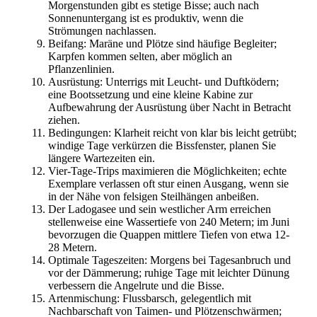
Morgenstunden gibt es stetige Bisse; auch nach
Sonnenuntergang ist es produktiv, wenn die
Strömungen nachlassen.
Beifang: Maräne und Plötze sind häufige Begleiter;
Karpfen kommen selten, aber möglich an
Pflanzenlinien.
Ausrüstung: Unterrigs mit Leucht- und Duftködern;
eine Bootssetzung und eine kleine Kabine zur
Aufbewahrung der Ausrüstung über Nacht in Betracht
ziehen.
Bedingungen: Klarheit reicht von klar bis leicht getrübt;
windige Tage verkürzen die Bissfenster, planen Sie
längere Wartezeiten ein.
Vier-Tage-Trips maximieren die Möglichkeiten; echte
Exemplare verlassen oft stur einen Ausgang, wenn sie
in der Nähe von felsigen Steilhängen anbeißen.
Der Ladogasee und sein westlicher Arm erreichen
stellenweise eine Wassertiefe von 240 Metern; im Juni
bevorzugen die Quappen mittlere Tiefen von etwa 12-
28 Metern.
Optimale Tageszeiten: Morgens bei Tagesanbruch und
vor der Dämmerung; ruhige Tage mit leichter Dünung
verbessern die Angelrute und die Bisse.
Artenmischung: Flussbarsch, gelegentlich mit
Nachbarschaft von Taimen- und Plötzenschwärmen;