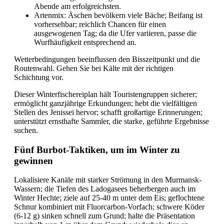
Abende am erfolgreichsten.
Artenmix: Äschen bevölkern viele Bäche; Beifang ist
vorhersehbar; reichlich Chancen für einen
ausgewogenen Tag; da die Ufer variieren, passe die
Wurfhäufigkeit entsprechend an.
Wetterbedingungen beeinflussen den Bisszeitpunkt und die
Routenwahl. Gehen Sie bei Kälte mit der richtigen
Schichtung vor.
Dieser Winterfischereiplan hält Touristengruppen sicherer;
ermöglicht ganzjährige Erkundungen; hebt die vielfältigen
Stellen des Jenissei hervor; schafft großartige Erinnerungen;
unterstützt ernsthafte Sammler, die starke, geführte Ergebnisse
suchen.
Fünf Burbot-Taktiken, um im Winter zu
gewinnen
Lokalisiere Kanäle mit starker Strömung in den Murmansk-
Wassern; die Tiefen des Ladogasees beherbergen auch im
Winter Hechte; ziele auf 25-40 m unter dem Eis; geflochtene
Schnur kombiniert mit Fluorcarbon-Vorfach; schwere Köder
(6-12 g) sinken schnell zum Grund; halte die Präsentation