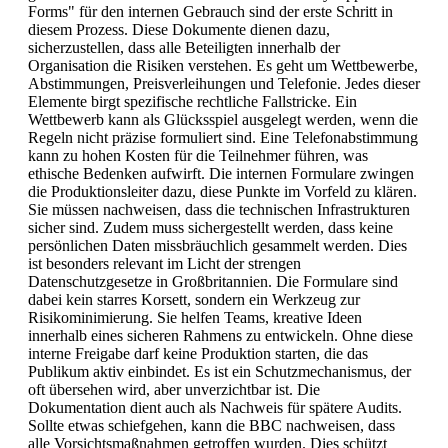
Forms" für den internen Gebrauch sind der erste Schritt in
diesem Prozess. Diese Dokumente dienen dazu,
sicherzustellen, dass alle Beteiligten innerhalb der
Organisation die Risiken verstehen. Es geht um Wettbewerbe,
Abstimmungen, Preisverleihungen und Telefonie. Jedes dieser
Elemente birgt spezifische rechtliche Fallstricke. Ein
Wettbewerb kann als Glücksspiel ausgelegt werden, wenn die
Regeln nicht präzise formuliert sind. Eine Telefonabstimmung
kann zu hohen Kosten für die Teilnehmer führen, was
ethische Bedenken aufwirft. Die internen Formulare zwingen
die Produktionsleiter dazu, diese Punkte im Vorfeld zu klären.
Sie müssen nachweisen, dass die technischen Infrastrukturen
sicher sind. Zudem muss sichergestellt werden, dass keine
persönlichen Daten missbräuchlich gesammelt werden. Dies
ist besonders relevant im Licht der strengen
Datenschutzgesetze in Großbritannien. Die Formulare sind
dabei kein starres Korsett, sondern ein Werkzeug zur
Risikominimierung. Sie helfen Teams, kreative Ideen
innerhalb eines sicheren Rahmens zu entwickeln. Ohne diese
interne Freigabe darf keine Produktion starten, die das
Publikum aktiv einbindet. Es ist ein Schutzmechanismus, der
oft übersehen wird, aber unverzichtbar ist. Die
Dokumentation dient auch als Nachweis für spätere Audits.
Sollte etwas schiefgehen, kann die BBC nachweisen, dass
alle Vorsichtsmaßnahmen getroffen wurden. Dies schützt