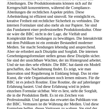
Abteilungen. Die Produktionsteams können sich auf ihr
Kerngeschäft konzentrieren, während die Compliance-
Abteilungen die rechtlichen Aspekte prüfen. Diese
Arbeitsteilung ist effizient und sinnvoll. Sie ermöglicht es,
kreative Freiheit mit rechtlicher Sicherheit zu verbinden. Die
internen Formulare sind also mehr als nur Papiere. Sie sind
das Fundament einer professionellen Produktionskultur. Ohne
sie wäre die BBC nicht in der Lage, die Vielfalt und
Komplexität ihrer Sendungen zu bewältigen. Die Interaktivität
mit dem Publikum ist ein zentraler Bestandteil moderner
Medien. Sie macht Sendungen lebendig und ansprechend.
Aber sie erfordert auch Disziplin und Sorgfalt. Die internen
Genehmigungsformulare stellen genau diese Disziplin sicher.
Sie sind der unsichtbare Wächter, der im Hintergrund arbeitet.
Und sie tun dies sehr effektiv. Die BBC hat damit ein Modell
geschaffen, das Nachahmung findet. Es zeigt, wie man
Innovation und Regulierung in Einklang bringt. Das ist eine
Kunst, die viele Organisationen noch lernen müssen. Für die
BBC ist es jedoch Routine. Eine Routine, die auf jahrelanger
Erfahrung basiert. Und diese Erfahrung wird in jedem
einzelnen Formular sichtbar. Wer es liest, sieht die Sorgfalt,
die in die Produktion fließt. Es ist ein Zeichen von
Professionalität. Und genau das erwartet das Publikum von
der BBC. Vertrauen ist die Währung der Medien. Und diese
Formulare helfen, dieses Vertrauen zu wahren. Sie sind der