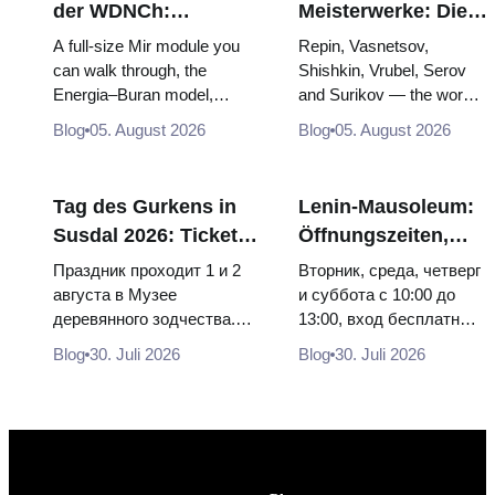
der WDNCh:
Meisterwerke: Die
Russlands größte
Gemälde, wegen
A full-size Mir module you
Repin, Vasnetsov,
Raumfahrtausstellung
derer sich die Reise
can walk through, the
Shishkin, Vrubel, Serov
Energia–Buran model,
and Surikov — the works
von innen
lohnt
scorched descent capsules
that stop people, where
Blog
05. August 2026
Blog
05. August 2026
and 120 pieces of flight...
they hang, and why
booking the...
Tag des Gurkens in
Lenin-Mausoleum:
Susdal 2026: Tickets,
Öffnungszeiten,
Termine und wie man
Eintritt und die
Праздник проходит 1 и 2
Вторник, среда, четверг
von Moskau aus
Hauptverwechslung
августа в Музее
и суббота с 10:00 до
деревянного зодчества.
13:00, вход бесплатный.
anreist
mit dem Kreml
Сколько стоят билеты, как
Почему источники
Blog
30. Juli 2026
Blog
30. Juli 2026
доехать из Москвы через
расходятся в днях, чем
Владими...
Мавзолей от...