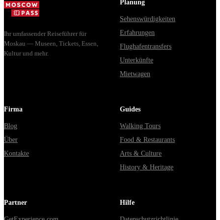
Planung
Sehenswürdigkeiten
Erfahrungen
Ihr umfassender Reiseführer für
Moskau — Museen, Tickets, Essen,
Flughafentransfers
Kultur und mehr.
Unterkünfte
Mietwagen
Firma
Guides
Blog
Walking Tours
Über
Food & Restaurants
Kontakte
Arts & Culture
History & Heritage
Partner
Hilfe
GetExperience.com
Datenschutzrichtlinie