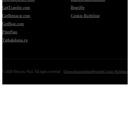
GetTransfer.com
Begriffe
GetRentacar.com
Cookie-Richtlinie
GetBoat.com
PiterPass
Tutkakdoma.ru
©
2026
Moscow Pass
. All rights reserved.
Datenschutzrichtlinie
Begriffe
Cookie-Richtlinie