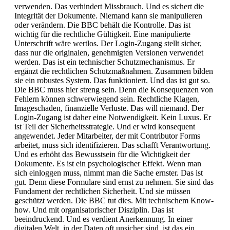
verwenden. Das verhindert Missbrauch. Und es sichert die
Integrität der Dokumente. Niemand kann sie manipulieren
oder verändern. Die BBC behält die Kontrolle. Das ist
wichtig für die rechtliche Gültigkeit. Eine manipulierte
Unterschrift wäre wertlos. Der Login-Zugang stellt sicher,
dass nur die originalen, genehmigten Versionen verwendet
werden. Das ist ein technischer Schutzmechanismus. Er
ergänzt die rechtlichen Schutzmaßnahmen. Zusammen bilden
sie ein robustes System. Das funktioniert. Und das ist gut so.
Die BBC muss hier streng sein. Denn die Konsequenzen von
Fehlern können schwerwiegend sein. Rechtliche Klagen,
Imageschaden, finanzielle Verluste. Das will niemand. Der
Login-Zugang ist daher eine Notwendigkeit. Kein Luxus. Er
ist Teil der Sicherheitsstrategie. Und er wird konsequent
angewendet. Jeder Mitarbeiter, der mit Contributor Forms
arbeitet, muss sich identifizieren. Das schafft Verantwortung.
Und es erhöht das Bewusstsein für die Wichtigkeit der
Dokumente. Es ist ein psychologischer Effekt. Wenn man
sich einloggen muss, nimmt man die Sache ernster. Das ist
gut. Denn diese Formulare sind ernst zu nehmen. Sie sind das
Fundament der rechtlichen Sicherheit. Und sie müssen
geschützt werden. Die BBC tut dies. Mit technischem Know-
how. Und mit organisatorischer Disziplin. Das ist
beeindruckend. Und es verdient Anerkennung. In einer
digitalen Welt, in der Daten oft unsicher sind, ist das ein