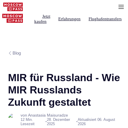
Jetzt
Erfahrungen
Flughafentransfers
kaufen
Blog
MIR für Russland - Wie
MIR Russlands
Zukunft gestaltet
von Anastasia Maisuradze
12 Min.
28. Dezember
Aktualisiert 06. August
•
•
Lesezeit
2025
2026