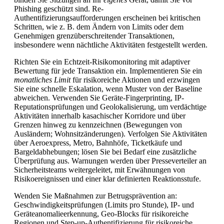
Phishing geschützt sind. Re-
Authentifizierungsaufforderungen erscheinen bei kritischen
Schritten, wie z. B. dem Ändern von Limits oder dem
Genehmigen grenzüberschreitender Transaktionen,
insbesondere wenn nächtliche Aktivitäten festgestellt werden.
Richten Sie ein Echtzeit-Risikomonitoring mit adaptiver
Bewertung für jede Transaktion ein. Implementieren Sie ein
monatliches Limit
für risikoreiche Aktionen und erzwingen
Sie eine schnelle Eskalation, wenn Muster von der Baseline
abweichen. Verwenden Sie Geräte-Fingerprinting, IP-
Reputationsprüfungen und Geolokalisierung, um verdächtige
Aktivitäten innerhalb kasachischer Korridore und über
Grenzen hinweg zu kennzeichnen (Bewegungen von
Ausländern; Wohnsitzänderungen). Verfolgen Sie Aktivitäten
über Aeroexpress, Metro, Bahnhöfe, Ticketkäufe und
Bargeldabhebungen; lösen Sie bei Bedarf eine zusätzliche
Überprüfung aus. Warnungen werden über Presseverteiler an
Sicherheitsteams weitergeleitet, mit Erwähnungen von
Risikoereignissen und einer klar definierten Reaktionsstufe.
Wenden Sie Maßnahmen zur Betrugsprävention an:
Geschwindigkeitsprüfungen (Limits pro Stunde), IP- und
Geräteanomalieerkennung, Geo-Blocks für risikoreiche
Regionen und Step-up-Authentifizierung für risikoreiche