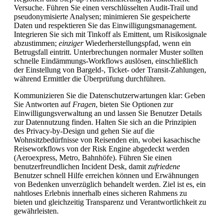
Versuche. Führen Sie einen verschlüsselten Audit-Trail und
pseudonymisierte Analysen; minimieren Sie gespeicherte
Daten und respektieren Sie das Einwilligungsmanagement.
Integrieren Sie sich mit Tinkoff als Emittent, um Risikosignale
abzustimmen;
einziger
Wiederherstellungspfad, wenn ein
Betrugsfall eintritt. Unterbrechungen normaler Muster sollten
schnelle Eindämmungs-Workflows auslösen, einschließlich
der Einstellung von Bargeld-, Ticket- oder Transit-Zahlungen,
während Ermittler die Überprüfung durchführen.
Kommunizieren Sie die Datenschutzerwartungen klar: Geben
Sie Antworten auf
Fragen
, bieten Sie Optionen zur
Einwilligungsverwaltung an und lassen Sie Benutzer Details
zur Datennutzung finden. Halten Sie sich an die Prinzipien
des Privacy-by-Design und gehen Sie auf die
Wohnsitzbedürfnisse von Reisenden ein, wobei kasachische
Reiseworkflows von der Risk Engine abgedeckt werden
(Aeroexpress, Metro, Bahnhöfe). Führen Sie einen
benutzerfreundlichen Incident Desk, damit
zufriedene
Benutzer schnell Hilfe erreichen können und Erwähnungen
von Bedenken unverzüglich behandelt werden. Ziel ist es, ein
nahtloses Erlebnis innerhalb eines sicheren Rahmens zu
bieten und gleichzeitig Transparenz und Verantwortlichkeit zu
gewährleisten.