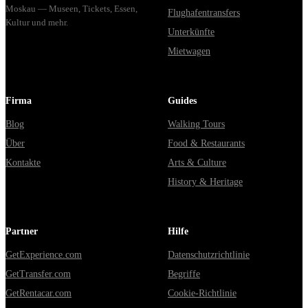
Moskau — Museen, Tickets, Essen,
Flughafentransfers
Kultur und mehr.
Unterkünfte
Mietwagen
Firma
Guides
Blog
Walking Tours
Über
Food & Restaurants
Kontakte
Arts & Culture
History & Heritage
Partner
Hilfe
GetExperience.com
Datenschutzrichtlinie
GetTransfer.com
Begriffe
GetRentacar.com
Cookie-Richtlinie