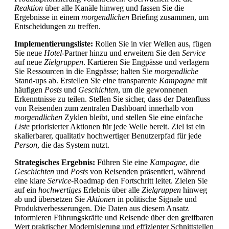
Reaktion
über alle Kanäle hinweg und fassen Sie die
Ergebnisse in einem
morgendlichen
Briefing zusammen, um
Entscheidungen zu treffen.
Implementierungsliste:
Rollen Sie in vier Wellen aus, fügen
Sie neue
Hotel
-Partner hinzu und erweitern Sie den
Service
auf neue
Zielgruppen
. Kartieren Sie Engpässe und verlagern
Sie Ressourcen in die Engpässe; halten Sie
morgendliche
Stand-ups ab. Erstellen Sie eine transparente
Kampagne
mit
häufigen
Posts
und
Geschichten
, um die gewonnenen
Erkenntnisse zu teilen. Stellen Sie sicher, dass der Datenfluss
von Reisenden zum zentralen Dashboard innerhalb von
morgendlichen
Zyklen bleibt, und stellen Sie eine einfache
Liste
priorisierter Aktionen für jede Welle bereit. Ziel ist ein
skalierbarer, qualitativ hochwertiger Benutzerpfad für jede
Person
, die das System nutzt.
Strategisches Ergebnis:
Führen Sie eine
Kampagne
, die
Geschichten
und
Posts
von Reisenden präsentiert, während
eine klare
Service
-Roadmap den Fortschritt leitet. Zielen Sie
auf ein
hochwertiges
Erlebnis über alle
Zielgruppen
hinweg
ab und übersetzen Sie
Aktionen
in politische Signale und
Produktverbesserungen. Die Daten aus diesem Ansatz
informieren Führungskräfte und Reisende über den greifbaren
Wert praktischer Modernisierung und effizienter Schnittstellen