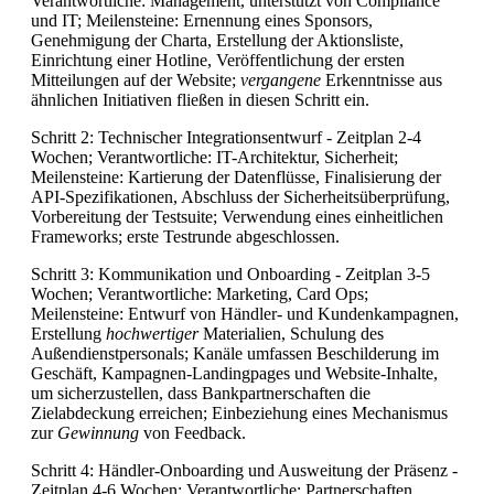
Verantwortliche: Management, unterstützt von Compliance
und IT; Meilensteine: Ernennung eines Sponsors,
Genehmigung der Charta, Erstellung der Aktionsliste,
Einrichtung einer Hotline, Veröffentlichung der ersten
Mitteilungen auf der Website;
vergangene
Erkenntnisse aus
ähnlichen Initiativen fließen in diesen Schritt ein.
Schritt 2: Technischer Integrationsentwurf - Zeitplan 2-4
Wochen; Verantwortliche: IT-Architektur, Sicherheit;
Meilensteine: Kartierung der Datenflüsse, Finalisierung der
API-Spezifikationen, Abschluss der Sicherheitsüberprüfung,
Vorbereitung der Testsuite; Verwendung eines einheitlichen
Frameworks; erste Testrunde abgeschlossen.
Schritt 3: Kommunikation und Onboarding - Zeitplan 3-5
Wochen; Verantwortliche: Marketing, Card Ops;
Meilensteine: Entwurf von Händler- und Kundenkampagnen,
Erstellung
hochwertiger
Materialien, Schulung des
Außendienstpersonals; Kanäle umfassen Beschilderung im
Geschäft, Kampagnen-Landingpages und Website-Inhalte,
um sicherzustellen, dass Bankpartnerschaften die
Zielabdeckung erreichen; Einbeziehung eines Mechanismus
zur
Gewinnung
von Feedback.
Schritt 4: Händler-Onboarding und Ausweitung der Präsenz -
Zeitplan 4-6 Wochen; Verantwortliche: Partnerschaften,