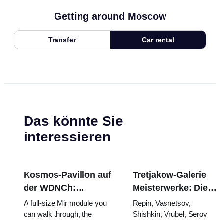
Getting around Moscow
Transfer
Car rental
Das könnte Sie
interessieren
Kosmos-Pavillon auf
Tretjakow-Galerie
der WDNCh:
Meisterwerke: Die
Russlands größte
Gemälde, wegen
A full-size Mir module you
Repin, Vasnetsov,
Raumfahrtausstellung
derer sich die Reise
can walk through, the
Shishkin, Vrubel, Serov