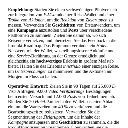
Empfehlung:
Starten Sie einen sechswöchigen Pilotversuch
zur Integration von
E-Visa
mit einer Reise-Wallet und einer
Troika
von
Aktionen
, um die
Reaktion
von
Zielgruppen
zu
messen. Verwenden Sie
Geschichten
von Erstanwendern, um
eine
Kampagne
anzustoßen und
Posts
über verschiedene
Plattformen zu sammeln. Zielen Sie darauf ab,
wo
sich
Reisende vernetzen, und übersetzen Sie das Feedback in die
Produkt-Roadmap. Das Programm verbindet ein
Hotel
-
Netzwerk mit der Wallet, was reibungslosere Ankünfte und
eine
Service
-Berührung an der Grenze ermöglicht und
gleichzeitig ein
hochwertiges
Erlebnis in großem Maßstab
bietet. Halten Sie das Erlebnis
innerhalb
einer einzigen Reise,
um
Unterbrechungen
zu minimieren und die Aktionen am
Morgen im Fluss zu halten.
Operativer Entwurf:
Zielen Sie in 90 Tagen auf 25.000
E-
Visa
-Anfragen, 9.000
Video-Verifizierungs
-Bestätigungen
beim ersten Versuch und 12.000
Posts
von Teilnehmern ab.
Binden Sie 20
Hotel
-Partner in den Wallet-basierten Ablauf
ein, um die Wartezeiten um 40 % zu verkürzen und die
Bearbeitungszeit zu reduzieren. Verwenden Sie die
Segmentierung der
Zielgruppen
, um die Inhalte der
Kampagne
anzupassen und
Geschichten
zu sammeln, die die
Produktpriorisierung vorantreiben. Überwachen Sie die