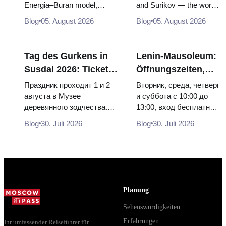
Energia–Buran model,
and Surikov — the works
von innen
lohnt
scorched descent capsules
that stop people, where
Blog
05. August 2026
Blog
05. August 2026
and 120 pieces of flight...
they hang, and why
booking the...
Tag des Gurkens in
Lenin-Mausoleum:
Susdal 2026: Tickets,
Öffnungszeiten,
Termine und wie man
Eintritt und die
Праздник проходит 1 и 2
Вторник, среда, четверг
von Moskau aus
Hauptverwechslung
августа в Музее
и суббота с 10:00 до
деревянного зодчества.
13:00, вход бесплатный.
anreist
mit dem Kreml
Сколько стоят билеты, как
Почему источники
Blog
30. Juli 2026
Blog
30. Juli 2026
доехать из Москвы через
расходятся в днях, чем
Владими...
Мавзолей от...
Planung
Sehenswürdigkeiten
Erfahrungen
Ihr umfassender Reiseführer für