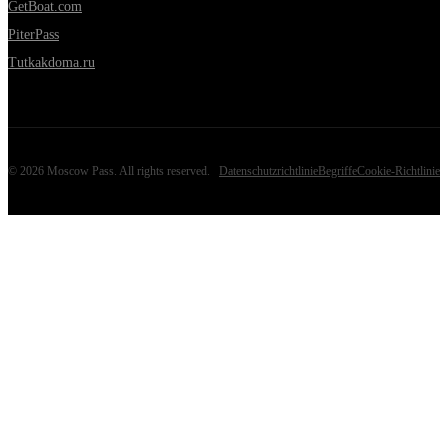
GetBoat.com
PiterPass
Tutkakdoma.ru
©
2026
Moscow Pass
. All rights reserved.
Datenschutzrichtlinie
Begriffe
Cookie-Richtlinie