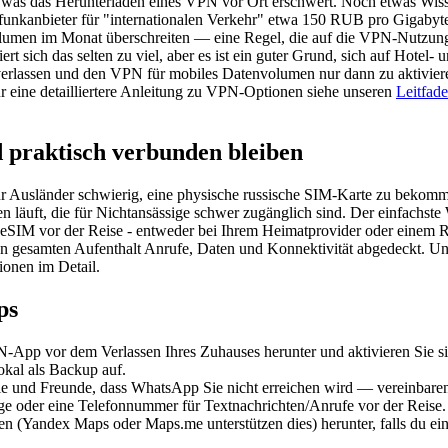
d, was das Herunterladen eines VPN vor Ort erschwert. Noch etwas Wis
nkanbieter für "internationalen Verkehr" etwa 150 RUB pro Gigabyte
umen im Monat überschreiten — eine Regel, die auf die VPN-Nutzung 
rt sich das selten zu viel, aber es ist ein guter Grund, sich auf Hote
erlassen und den VPN für mobiles Datenvolumen nur dann zu aktivier
ür eine detailliertere Anleitung zu VPN-Optionen siehe unseren
Leitfad
 praktisch verbunden bleiben
für Ausländer schwierig, eine physische russische SIM-Karte zu bekomm
men läuft, die für Nichtansässige schwer zugänglich sind. Der einfachst
n-eSIM vor der Reise - entweder bei Ihrem Heimatprovider oder einem 
en gesamten Aufenthalt Anrufe, Daten und Konnektivität abgedeckt. U
ionen im Detail.
ps
-App vor dem Verlassen Ihres Zuhauses herunter und aktivieren Sie s
lokal als Backup auf.
e und Freunde, dass WhatsApp Sie nicht erreichen wird — vereinbaren 
ge oder eine Telefonnummer für Textnachrichten/Anrufe vor der Reise.
en (Yandex Maps oder Maps.me unterstützen dies) herunter, falls du e