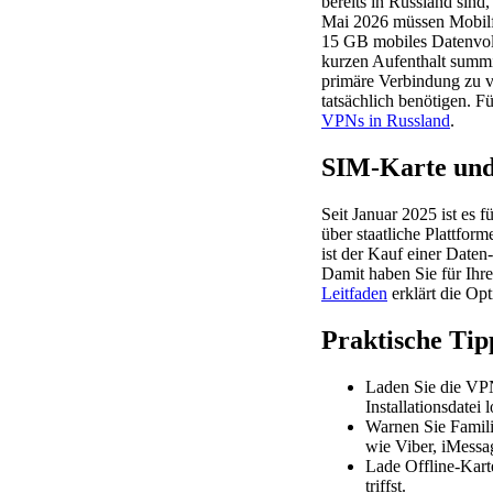
bereits in Russland sin
Mai 2026 müssen Mobilfu
15 GB mobiles Datenvol
kurzen Aufenthalt summie
primäre Verbindung zu v
tatsächlich benötigen. F
VPNs in Russland
.
SIM-Karte und
Seit Januar 2025 ist es 
über staatliche Plattfor
ist der Kauf einer Date
Damit haben Sie für Ihr
Leitfaden
erklärt die Opt
Praktische Tip
Laden Sie die VPN
Installationsdatei 
Warnen Sie Famili
wie Viber, iMessa
Lade Offline-Kart
triffst.