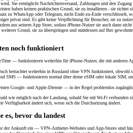
wird. Sie ermöglicht Nachrichtenversand, Zahlungen und den Zugang 
isten haben keinen praktischen Grund, sie zu installieren - sie richtet 
satz zu WhatsApp oder Telegram, nicht Ende-zu-Ende verschlüsselt, wa
iger privat sind. Es gibt keine Verpflichtung für Besucher, sie zu nutz
tzdem aus seinem App Store, sodass iPhone-Nutzer sie auch dann nicht
in weiterer Grund, sie zu überspringen und stattdessen auf Ihre gewoh
ten noch funktioniert
Time — funktionieren weiterhin für iPhone-Nutzer, die mit anderen A
risch betrachtet weiterhin in Russland ohne VPN funktioniert, obwohl s
und SMS — funktionieren normal über deine eSIM oder lokale SIM, u
isten Google- und Apple-Dienste — in der Regel problemlos zugängli
bald wie möglich nach der Landung, sobald Sie mit Wi-Fi verbunden sin
 die Verfügbarkeit ändert sich, wenn sich die Durchsetzung ändert.
e es, bevor du landest
r der Ankunft ein — VPN-Anbieter-Websites und App-Stores sind häufi