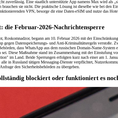
t zuverlässig. Eine staatlich unterstützte App namens Max wird als „s
 brauchen sie nicht. Die praktische Lösung ist dieselbe wie bei den Ein
funktionierenden VPN, besorge dir eine Daten-eSIM und nutze das Ho
st: die Februar-2026-Nachrichtensperre
ht, Roskomnadzor, begann am 10. Februar 2026 mit der Einschränkung
p gegen Datenspeicherungs- und Anti-Kriminalitätsregeln verstoße. Zw
e Behörden, dass WhatsApp aus dem russischen Domain-Name-System en
en sei. Diese Maßnahme stand im Zusammenhang mit der Einstufung vo
tion" im Land. Beide Sperrungen erfolgten kurz nach einer am 1. Janua
 alle in Russland tätigen Messaging-Dienste verpflichtet, Nutzerkommu
f Anfrage den Sicherheitsbehörden zu übergeben.
llständig blockiert oder funktioniert es noc