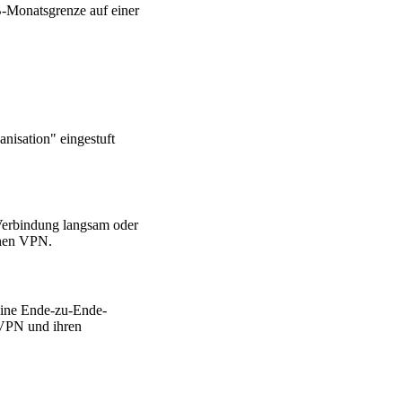
-Monatsgrenze auf einer
nisation" eingestuft
n Verbindung langsam oder
inen VPN.
keine Ende-zu-Ende-
m VPN und ihren