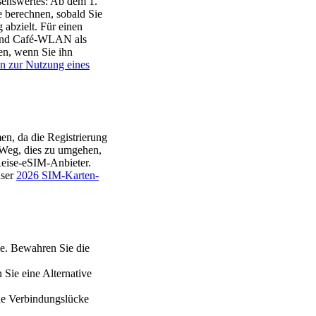
senswertes: Ab dem 1.
 berechnen, sobald Sie
abzielt. Für einen
l- und Café-WLAN als
en, wenn Sie ihn
en zur Nutzung eines
en, da die Registrierung
e Weg, dies zu umgehen,
Reise-eSIM-Anbieter.
nser
2026 SIM-Karten-
ie. Bewahren Sie die
Sie eine Alternative
ine Verbindungslücke