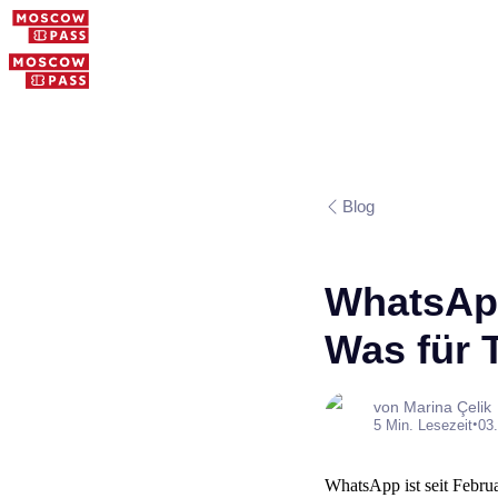
Blog
WhatsApp
Was für T
von Marina Çelik
•
5 Min. Lesezeit
03.
WhatsApp ist seit Februa