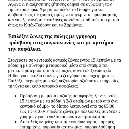
Αγώνων, η αύξηση της ζήτησης οδηγεί σε ανύψωση των
τιμών του ευρώ. Χρησιμοποιήστε το Google για να
διαβάσετε τις τρέχουσες τιμές, να συγκρίνετε προορισμούς
και να εξερευνήσετε επιλογές κοντά σε σταθμούς του μετρό
όπως το Κιτάι-Γκόροντ και το Ζαριάντιε.
Επιλέξτε ζώνες της πόλης με γρήγορη
πρόσβαση στις συγκοινωνίες και με κριτήριο
την ασφάλεια.
Στοχεύστε σε κεντρικές αστικές ζώνες εντός 15 λεπτών με τα
πόδια ή με σύντομο μεταφορικό μέσο από σταθμό του
μετρό. Προτεραιότητα σε περιοχές κοντά σε ξενοδοχείο
Hilton για ευκολία άφιξης για ζευγάρια και επιχειρηματίες.
Επιλέξτε περιοχές με καλή πεζοπορία, αξιόπιστες υπηρεσίες
τη νύχτα και καλό ιστορικό ασφάλειας.
Πρόσβαση με μέσα μαζικής μεταφοράς: ζώνες εντός
15 λεπτών με τα πόδια ή 2-3 σταθμών μετρό από ένα
κεντρικό κόμβο· το δίκτυο λειτουργεί από τις 05:00
έως τις 01:00· επιλέξτε ζώνες με πολλαπλές συνδέσεις
γραμμών για μεγαλύτερη αποτελεσματικότητα.
Ασφαλείς οδηγίες: φωτισμένοι διαδρόμοι, κάμερες
επιτήρησης, παρουσία αστυνομίας, παρακολούθηση