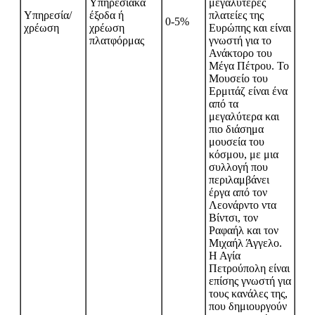
Υπηρεσιακά
μεγαλύτερες
Υπηρεσία/
έξοδα ή
πλατείες της
0-5%
χρέωση
χρέωση
Ευρώπης και είναι
πλατφόρμας
γνωστή για το
Ανάκτορο του
Μέγα Πέτρου. Το
Μουσείο του
Ερμιτάζ είναι ένα
από τα
μεγαλύτερα και
πιο διάσημα
μουσεία του
κόσμου, με μια
συλλογή που
περιλαμβάνει
έργα από τον
Λεονάρντο ντα
Βίντσι, τον
Ραφαήλ και τον
Μιχαήλ Άγγελο.
Η Αγία
Πετρούπολη είναι
επίσης γνωστή για
τους κανάλες της,
που δημιουργούν