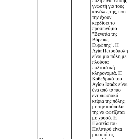
πόλη είναι επίσης
γνωστή για τους
κανάλες της, που
την έχουν
κερδίσει το
προσωνύμιο
"Βενετία της
Βόρειας
Ευρώπης". Η
Αγία Πετρούπολη
είναι μια πόλη με
πλούσια
πολιτιστική
κληρονομιά. Η
Καθεδρικό του
Αγίου Ισαάκ είναι
ένα από τα πιο
εντυπωσιακά
κτίρια της πόλης,
με την κούπολα
της να φωτίζεται
με χρυσό. Η
Πλατεία του
Παλατιού είναι
μια από τις