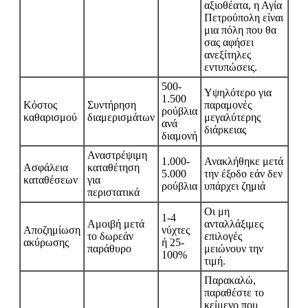
αξιοθέατα, η Αγία
Πετρούπολη είναι
μια πόλη που θα
σας αφήσει
ανεξίτηλες
εντυπώσεις.
500-
Υψηλότερο για
1.500
Κόστος
Συντήρηση
παραμονές
ρούβλια
καθαρισμού
διαμερισμάτων
μεγαλύτερης
ανά
διάρκειας
διαμονή
Αναστρέψιμη
1.000-
Ανακλήθηκε μετά
Ασφάλεια
καταθέτηση
5.000
την έξοδο εάν δεν
καταθέσεων
για
ρούβλια
υπάρχει ζημιά
περιστατικά
Οι μη
1-4
Αμοιβή μετά
ανταλλάξιμες
Αποζημίωση
νύχτες
το δωρεάν
επιλογές
ακύρωσης
ή 25-
παράθυρο
μειώνουν την
100%
τιμή.
Παρακαλώ,
παραθέστε το
κείμενο που