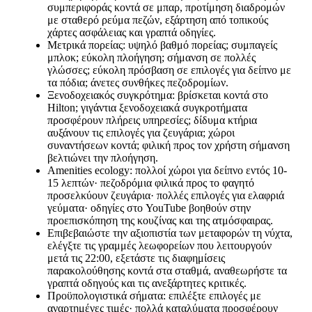
συμπεριφοράς κοντά σε μπαρ, προτίμηση διαδρομών
με σταθερό ρεύμα πεζών, εξάρτηση από τοπικούς
χάρτες ασφάλειας και γραπτά οδηγίες.
Μετρικά πορείας: υψηλό βαθμό πορείας; συμπαγείς
μπλοκ; εύκολη πλοήγηση; σήμανση σε πολλές
γλώσσες; εύκολη πρόσβαση σε επιλογές για δείπνο με
τα πόδια; άνετες συνθήκες πεζοδρομίων.
Ξενοδοχειακός συγκρότημα: βρίσκεται κοντά στο
Hilton; γιγάντια ξενοδοχειακά συγκροτήματα
προσφέρουν πλήρεις υπηρεσίες; δίδυμα κτήρια
αυξάνουν τις επιλογές για ζευγάρια; χώροι
συναντήσεων κοντά; φιλική προς τον χρήστη σήμανση
βελτιώνει την πλοήγηση.
Αmenities ecology: πολλοί χώροι για δείπνο εντός 10-
15 λεπτών· πεζοδρόμια φιλικά προς το φαγητό
προσελκύουν ζευγάρια· πολλές επιλογές για ελαφριά
γεύματα· οδηγίες στο YouTube βοηθούν στην
προεπισκόπηση της κουζίνας και της ατμόσφαιρας.
Επιβεβαιώστε την αξιοπιστία των μεταφορών τη νύχτα,
ελέγξτε τις γραμμές λεωφορείων που λειτουργούν
μετά τις 22:00, εξετάστε τις διαφημίσεις
παρακολούθησης κοντά στα σταθμά, αναθεωρήστε τα
γραπτά οδηγούς και τις ανεξάρτητες κριτικές.
Προϋπολογιστικά σήματα: επιλέξτε επιλογές με
αναρτημένες τιμές· πολλά καταλύματα προσφέρουν