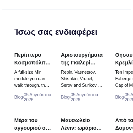
Ίσως σας ενδιαφέρει
Περίπτερο
Αριστουργήματα
Θησαυ
Κοσμοπόλιταν
της Γκαλερί
Κρεμλί
(Kosmos
Τρετιακόφ: Οι
Αυγά
A full-size Mir
Repin, Vasnetsov,
Ten Imper
Pavilion) στην
Πίνακες που
Φαμπε
module you can
Shishkin, Vrubel,
Fabergé 
walk through, the
Serov and Surikov —
Cap of 
VDNKh: Στη
Αξίζει να
Θρόνοι
Energia–Buran
the works that stop
the doubl
μεγαλύτερη
Προγραμματίσετε
Ενδύμ
05 Αυγούστου
05 Αυγούστου
05 
Blog
Blog
Blog
model, scorched
people, where they
of two bo
2026
2026
202
έκθεση
Γύρω τους
Στέψη
descent capsules
hang, and why booking
and the c
διαστήματος
and 120 pieces of
the...
dress of
της Ρωσίας
flight...
Catherine
Μέρα του
Μαυσωλείο
Από τ
αγγουριού στο
Λένιν: ωράριο
Δομον