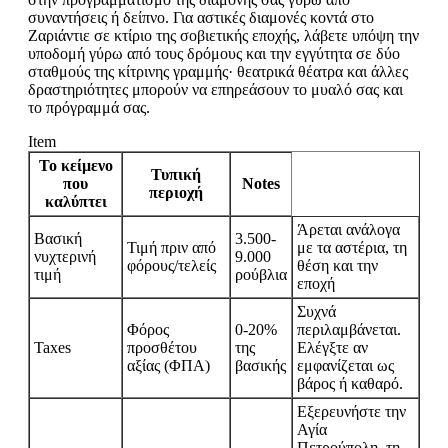
συναντήσεις ή δείπνο. Για αστικές διαμονές κοντά στο
Ζαριάντιε σε κτίριο της σοβιετικής εποχής, λάβετε υπόψη την
υποδομή γύρω από τους δρόμους και την εγγύτητα σε δύο
σταθμούς της κίτρινης γραμμής· θεατρικά θέατρα και άλλες
δραστηριότητες μπορούν να επηρεάσουν το μυαλό σας και
το πρόγραμμά σας.
Item
Το κείμενο
Τυπική
που
Notes
περιοχή
καλύπτει
Άρεται ανάλογα
Βασική
3.500-
Τιμή πριν από
με τα αστέρια, τη
νυχτερινή
9.000
φόρους/τελείς
θέση και την
τιμή
ρούβλια
εποχή
Συχνά
Φόρος
0-20%
περιλαμβάνεται.
Taxes
προσθέτου
της
Ελέγξτε αν
αξίας (ΦΠΑ)
βασικής
εμφανίζεται ως
βάρος ή καθαρό.
Εξερευνήστε την
Αγία
Πετρούπολη, τη