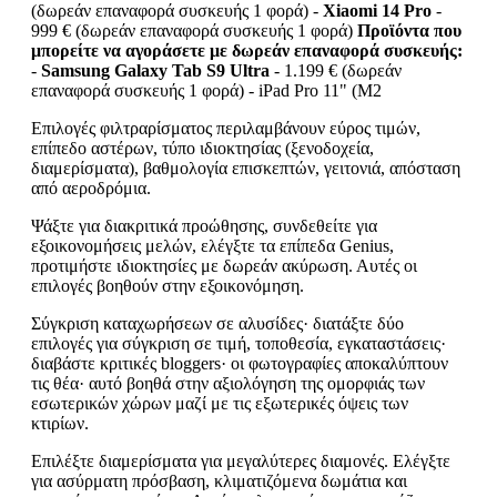
(δωρεάν επαναφορά συσκευής 1 φορά) -
Xiaomi 14 Pro
-
999 € (δωρεάν επαναφορά συσκευής 1 φορά)
Προϊόντα που
μπορείτε να αγοράσετε με δωρεάν επαναφορά συσκευής:
-
Samsung Galaxy Tab S9 Ultra
- 1.199 € (δωρεάν
επαναφορά συσκευής 1 φορά) - iPad Pro 11" (M2
Επιλογές φιλτραρίσματος περιλαμβάνουν εύρος τιμών,
επίπεδο αστέρων, τύπο ιδιοκτησίας (ξενοδοχεία,
διαμερίσματα), βαθμολογία επισκεπτών, γειτονιά, απόσταση
από αεροδρόμια.
Ψάξτε για διακριτικά προώθησης, συνδεθείτε για
εξοικονομήσεις μελών, ελέγξτε τα επίπεδα Genius,
προτιμήστε ιδιοκτησίες με δωρεάν ακύρωση. Αυτές οι
επιλογές βοηθούν στην εξοικονόμηση.
Σύγκριση καταχωρήσεων σε αλυσίδες· διατάξτε δύο
επιλογές για σύγκριση σε τιμή, τοποθεσία, εγκαταστάσεις·
διαβάστε κριτικές bloggers· οι φωτογραφίες αποκαλύπτουν
τις θέα· αυτό βοηθά στην αξιολόγηση της ομορφιάς των
εσωτερικών χώρων μαζί με τις εξωτερικές όψεις των
κτιρίων.
Επιλέξτε διαμερίσματα για μεγαλύτερες διαμονές. Ελέγξτε
για ασύρματη πρόσβαση, κλιματιζόμενα δωμάτια και