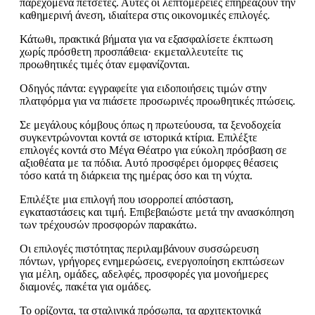
παρεχόμενα πετσέτες. Αυτές οι λεπτομέρειες επηρεάζουν την
καθημερινή άνεση, ιδιαίτερα στις οικονομικές επιλογές.
Κάτωθι, πρακτικά βήματα για να εξασφαλίσετε έκπτωση
χωρίς πρόσθετη προσπάθεια· εκμεταλλευτείτε τις
προωθητικές τιμές όταν εμφανίζονται.
Οδηγός πάντα: εγγραφείτε για ειδοποιήσεις τιμών στην
πλατφόρμα για να πιάσετε προσωρινές προωθητικές πτώσεις.
Σε μεγάλους κόμβους όπως η πρωτεύουσα, τα ξενοδοχεία
συγκεντρώνονται κοντά σε ιστορικά κτίρια. Επιλέξτε
επιλογές κοντά στο Μέγα Θέατρο για εύκολη πρόσβαση σε
αξιοθέατα με τα πόδια. Αυτό προσφέρει όμορφες θέασεις
τόσο κατά τη διάρκεια της ημέρας όσο και τη νύχτα.
Επιλέξτε μια επιλογή που ισορροπεί απόσταση,
εγκαταστάσεις και τιμή. Επιβεβαιώστε μετά την ανασκόπηση
των τρέχουσών προσφορών παρακάτω.
Οι επιλογές πιστότητας περιλαμβάνουν συσσώρευση
πόντων, γρήγορες ενημερώσεις, ενεργοποίηση εκπτώσεων
για μέλη, ομάδες, αδελφές, προσφορές για μονοήμερες
διαμονές, πακέτα για ομάδες.
Το ορίζοντα, τα σταλινικά πρόσωπα, τα αρχιτεκτονικά