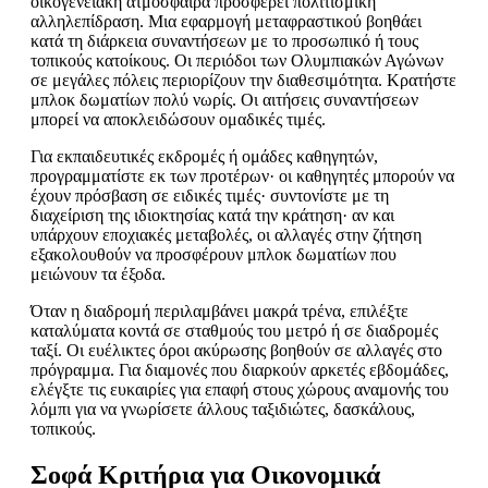
οικογενειακή ατμόσφαιρα προσφέρει πολιτισμική
αλληλεπίδραση. Μια εφαρμογή μεταφραστικού βοηθάει
κατά τη διάρκεια συναντήσεων με το προσωπικό ή τους
τοπικούς κατοίκους. Οι περιόδοι των Ολυμπιακών Αγώνων
σε μεγάλες πόλεις περιορίζουν την διαθεσιμότητα. Κρατήστε
μπλοκ δωματίων πολύ νωρίς. Οι αιτήσεις συναντήσεων
μπορεί να αποκλειδώσουν ομαδικές τιμές.
Για εκπαιδευτικές εκδρομές ή ομάδες καθηγητών,
προγραμματίστε εκ των προτέρων· οι καθηγητές μπορούν να
έχουν πρόσβαση σε ειδικές τιμές· συντονίστε με τη
διαχείριση της ιδιοκτησίας κατά την κράτηση· αν και
υπάρχουν εποχιακές μεταβολές, οι αλλαγές στην ζήτηση
εξακολουθούν να προσφέρουν μπλοκ δωματίων που
μειώνουν τα έξοδα.
Όταν η διαδρομή περιλαμβάνει μακρά τρένα, επιλέξτε
καταλύματα κοντά σε σταθμούς του μετρό ή σε διαδρομές
ταξί. Οι ευέλικτες όροι ακύρωσης βοηθούν σε αλλαγές στο
πρόγραμμα. Για διαμονές που διαρκούν αρκετές εβδομάδες,
ελέγξτε τις ευκαιρίες για επαφή στους χώρους αναμονής του
λόμπι για να γνωρίσετε άλλους ταξιδιώτες, δασκάλους,
τοπικούς.
Σοφά Κριτήρια για Οικονομικά