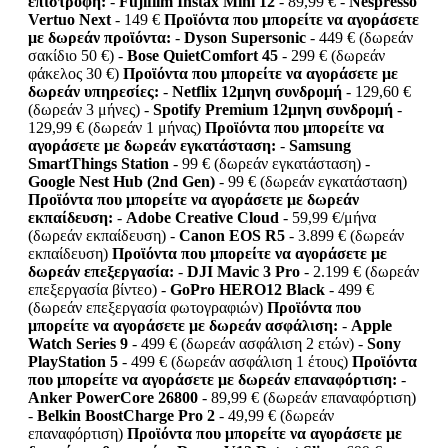
επιστροφή:
-
Fujifilm Instax Mini 12
- 89,99 € -
Nespresso
Vertuo Next
- 149 €
Προϊόντα που μπορείτε να αγοράσετε
με δωρεάν προϊόντα:
-
Dyson Supersonic
- 449 € (δωρεάν
σακίδιο 50 €) -
Bose QuietComfort 45
- 299 € (δωρεάν
φάκελος 30 €)
Προϊόντα που μπορείτε να αγοράσετε με
δωρεάν υπηρεσίες:
-
Netflix 12μηνη συνδρομή
- 129,60 €
(δωρεάν 3 μήνες) -
Spotify Premium 12μηνη συνδρομή
-
129,99 € (δωρεάν 1 μήνας)
Προϊόντα που μπορείτε να
αγοράσετε με δωρεάν εγκατάσταση:
-
Samsung
SmartThings Station
- 99 € (δωρεάν εγκατάσταση) -
Google Nest Hub (2nd Gen)
- 99 € (δωρεάν εγκατάσταση)
Προϊόντα που μπορείτε να αγοράσετε με δωρεάν
εκπαίδευση:
-
Adobe Creative Cloud
- 59,99 €/μήνα
(δωρεάν εκπαίδευση) -
Canon EOS R5
- 3.899 € (δωρεάν
εκπαίδευση)
Προϊόντα που μπορείτε να αγοράσετε με
δωρεάν επεξεργασία:
-
DJI Mavic 3 Pro
- 2.199 € (δωρεάν
επεξεργασία βίντεο) -
GoPro HERO12 Black
- 499 €
(δωρεάν επεξεργασία φωτογραφιών)
Προϊόντα που
μπορείτε να αγοράσετε με δωρεάν ασφάλιση:
-
Apple
Watch Series 9
- 499 € (δωρεάν ασφάλιση 2 ετών) -
Sony
PlayStation 5
- 499 € (δωρεάν ασφάλιση 1 έτους)
Προϊόντα
που μπορείτε να αγοράσετε με δωρεάν επαναφόρτιση:
-
Anker PowerCore 26800
- 89,99 € (δωρεάν επαναφόρτιση)
-
Belkin BoostCharge Pro 2
- 49,99 € (δωρεάν
επαναφόρτιση)
Προϊόντα που μπορείτε να αγοράσετε με