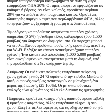
Φόροι: τα περισσότερα καταχωρήματα σε αυτή τη χώρα
εφαρμόζουν ΦΠΑ 20%. Οι τιμές μπορεί να εμφανίζονται ως
καθαρές ή βάρους. Αν είναι καθαρές, προσθέστε περίπου
20% για να φτάσετε στο πραγματικό κόστος. Ορισμένες
ιδιοκτησίες παρέχουν τιμές που περιλαμβάνουν ΦΠΑ, άλλες
το εμφανίζουν ως ξεχωριστή γραμμή στις λεπτομέρειες.
Τιμολόγηση και πρόσθετα: αναμένεται επιπλέον χρέωση
υπηρεσίας (0-5%) ή σταθερό τέλος καθαρισμού (500-1.500
ρούβλια) για διαμονές σε διαμερίσματα. Οι παροχές μπορεί
να περιλαμβάνουν προϊόντα προσωπικής φροντίδας, πετσέτες
και Wi-Fi. Ελέγξτε αν κάποια αντικείμενα έχουν επιπλέον
χρέωση. Ένα καταθετικό ασφαλείας (1.000-5.000 ρούβλια)
είναι συνηθισμένο και επιστρέφεται μετά τη διαμονή, υπό
την προϋπόθεση ότι δεν υπάρχουν ζημιές.
Ακύρωση: Οι ευέλικτες πολιτικές επιτρέπουν ακύρωση
χωρίς χρέωση εντός 24-72 ωρών από την είσοδο. Μετά από
αυτό, οι ποινές συνήθως αντιστοιχούν σε μία νύχτα ή ένα
μέρος της διαμονής (25-100%). Οι μη ανταποδοτικές
επιλογές είναι φθηνότερες αλλά κλειδώνουν τις ημερομηνίες.
Πληρωμές: ορισμένες καταχωρήσεις απαιτούν προκαταβολή
ή κρατήσεις ασφαλείας, άλλες επιτρέπουν πληρωμή στο
χώρο. Ελέγξτε τις λεπτομέρειες και τις οδηγίες· αυτό βοηθά
στην προγραμματισμό της διαμονής σας γύρω από