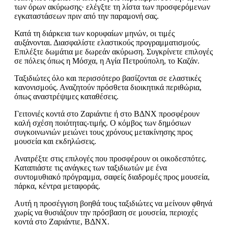
των όρων ακύρωσης· ελέγξτε τη λίστα των προσφερόμενων
εγκαταστάσεων πριν από την παραμονή σας.
Κατά τη διάρκεια των κορυφαίων μηνών, οι τιμές
αυξάνονται. Διασφαλίστε ελαστικούς προγραμματισμούς.
Επιλέξτε δωμάτια με δωρεάν ακύρωση. Συγκρίνετε επιλογές
σε πόλεις όπως η Μόσχα, η Αγία Πετρούπολη, το Καζάν.
Ταξιδιώτες όλο και περισσότερο βασίζονται σε ελαστικές
κανονισμούς. Αναζητούν πρόσθετα διοικητικά περιθώρια,
όπως αναστρέψιμες καταθέσεις.
Γειτονιές κοντά στο Ζαριάντιε ή στο ΒΔΝΧ προσφέρουν
καλή σχέση ποιότητας-τιμής. Ο κόμβος των δημόσιων
συγκοινωνιών μειώνει τους χρόνους μετακίνησης προς
μουσεία και εκδηλώσεις.
Ανατρέξτε στις επιλογές που προσφέρουν οι οικοδεσπότες.
Καταπιάστε τις ανάγκες των ταξιδιωτών με ένα
συντομυθιακό πρόγραμμα, σαφείς διαδρομές προς μουσεία,
πάρκα, κέντρα μεταφοράς.
Αυτή η προσέγγιση βοηθά τους ταξιδιώτες να μείνουν φθηνά
χωρίς να θυσιάζουν την πρόσβαση σε μουσεία, περιοχές
κοντά στο Ζαριάντιε, ΒΔΝΧ.