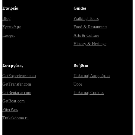
Εταιρεία
Guides
Blog
Walking Tours
Σχετικά με
Food & Restaurants
Επαφές
Arts & Culture
History & Heritage
Συνεργάτες
Βοήθεια
GetExperience.com
Πολιτική Απορρήτου
GetTransfer.com
Όροι
GetRentacar.com
Πολιτική Cookies
GetBoat.com
PiterPass
Tutkakdoma.ru