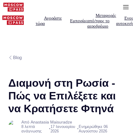
Μεταφορές
Αγοράστε
Ενοι
Εμπειρίες
από/προς το
τώρα
αυτοκινή
αεροδρόμιο
Blog
Διαμονή στη Ρωσία -
Πώς να Επιλέξετε και
να Κρατήσετε Φτηνά
Από Anastasia Maisuradze
8 λεπτά
17 Ιανουαρίου
Ενημερώθηκε 06
•
•
ανάγνωσης
2026
Αυγούστου 2026