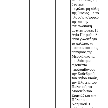
δεύτερη
μεγαλύτερη πόλη
της Ρωσίας, με το
πλούσιο ιστορικό
της και την
εντυπωσιακή
αρχιτεκτονική. Η
Αγία Πετρούπολη
είναι γνωστή για
τα παλάτια, τα
μουσεία και τους
ποταμούς της.
Μερικά από τα
πιο διάσημα
αξιοθέατα
περιλαμβάνουν
την Καθεδρικό
του Αγίου Ισαάκ,
την Πλατεία του
Παλατιού, το
Μουσείο του
Ερμιτάζ και την
Πύλη του
Ναρβικού. Η