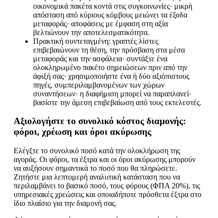
οικονομικά πακέτα κοντά στις συγκοινωνίες· μικρή
απόσταση από κύριους κόμβους μειώνει τα έξοδα
μεταφοράς· αποφάσεις με έμφαση στη αξία
βελτιώνουν την αποτελεσματικότητα.
Πρακτική συντεταγμένη: γραπτές λίστες
επιβεβαιώνουν τη θέση, την πρόσβαση στα μέσα
μεταφοράς και την ασφάλεια· συντάξτε ένα
ολοκληρωμένο πακέτο σημειώσεων πριν από την
άφιξή σας· χρησιμοποιήστε ένα ή δύο αξιόπιστους
πηγές, συμπεριλαμβανομένων των χώρων
συναντήσεων· η διαφήμιση μπορεί να παραπλανεί·
βασίστε την άμεση επιβεβαίωση από τους εκτελεστές.
Αξιολογήστε το συνολικό κόστος διαμονής:
φόροι, χρέωση και όροι ακύρωσης
Ελέγξτε το συνολικό ποσό κατά την ολοκλήρωση της
αγοράς. Οι φόροι, τα έξτρα και οι όροι ακύρωσης μπορούν
να αυξήσουν σημαντικά το ποσό που θα πληρώσετε.
Ζητήστε μια λεπτομερή αναλυτική κατάσταση που να
περιλαμβάνει το βασικό ποσό, τους φόρους (ΦΠΑ 20%), τις
υπηρεσιακές χρεώσεις και οποιαδήποτε πρόσθετα έξτρα στο
ίδιο πλαίσιο για την διαμονή σας.