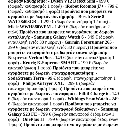
δωρεάν καθαρισμό:
-
Dyson V12 Detect Slim
- 699 €
(δωρεάν καθαρισμός 1 φορά) -
iRobot Roomba j7+
- 799 €
(δωρεάν καθαρισμό 1 φορά)
Προϊόντα που μπορείτε να
αγοράσετε με δωρεάν συντήρηση:
-
Bosch Serie 8
WAT28408GR
- 1.299 € (δωρεάν συντήρηση 1 έτους) -
Miele WWH860WPM
- 1.499 € (δωρεάν συντήρηση 2
ετών)
Προϊόντα που μπορείτε να αγοράσετε με δωρεάν
ανταλλαγή:
-
Samsung Galaxy Watch 6
- 349 € (δωρεάν
ανταλλαγή εντός 30 ημερών) -
Garmin Forerunner 265
-
399 € (δωρεάν ανταλλαγή εντός 30 ημερών)
Προϊόντα που
μπορείτε να αγοράσετε με δωρεάν επαναπλήρωση:
-
Nespresso Vertuo Plus
- 149 € (δωρεάν επαναπλήρωση 1
φορά) -
Keurig K-Supreme SMART
- 199 € (δωρεάν
επαναπλήρωση 1 φορά)
Προϊόντα που μπορείτε να
αγοράσετε με δωρεάν επαναχρησιμοποίηση:
-
SodaStream Terra
- 99 € (δωρεάν επαναχρησιμοποίηση 1
φορά) -
Philips Airfryer XXL
- 299 € (δωρεάν
επαναχρησιμοποίηση 1 φορά)
Προϊόντα που μπορείτε να
αγοράσετε με δωρεάν επαναφορά:
-
Fitbit Charge 6
- 149
€ (δωρεάν επαναφορά 1 φορά) -
Withings ScanWatch
- 249
€ (δωρεάν επαναφορά 1 φορά)
Προϊόντα που μπορείτε να
αγοράσετε με δωρεάν επαναφορά δεδομένων:
-
Samsung
Galaxy S23 FE
- 799 € (δωρεάν επαναφορά δεδομένων 1
φορά) -
OnePlus 11
- 799 € (δωρεάν επαναφορά δεδομένων
1 φορά)
Προϊόντα που μπορείτε να αγοράσετε με δωρεάν