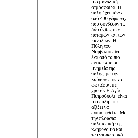
μια μοναδική
ατμόσφαιρα. Η
πόλη έχει πάνω
από 400 γέφυρες,
που συνδέουν τις
δύο όχθες των
ποταμών και των
καναλιών. Η
Πύλη του
Ναρβικού είναι
ένα από τα πιο
εντυπωσιακά
μνημεία της
πόλης, με την
κούπολα της να
φωτίζεται με
χρυσό. Η Αγία
Πετρούπολη είναι
μια πόλη που
αξίζει να
επισκεφθείτε. Με
την πλούσια
πολιτιστική της
κληρονομιά και
τα εντυπωσιακά