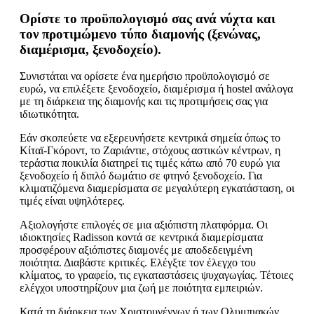
Ορίστε το προϋπολογισμό σας ανά νύχτα και
τον προτιμώμενο τύπο διαμονής (ξενώνας,
διαμέρισμα, ξενοδοχείο).
Συνιστάται να ορίσετε ένα ημερήσιο προϋπολογισμό σε
ευρώ, να επιλέξετε ξενοδοχείο, διαμέρισμα ή hostel ανάλογα
με τη διάρκεια της διαμονής και τις προτιμήσεις σας για
ιδιωτικότητα.
Εάν σκοπεύετε να εξερευνήσετε κεντρικά σημεία όπως το
Κίταϊ-Γκόροντ, το Ζαριάντιε, στόχους αστικών κέντρων, η
τεράστια ποικιλία διατηρεί τις τιμές κάτω από 70 ευρώ για
ξενοδοχείο ή διπλό δωμάτιο σε φτηνό ξενοδοχείο. Για
κλιματιζόμενα διαμερίσματα σε μεγαλύτερη εγκατάσταση, οι
τιμές είναι υψηλότερες.
Αξιολογήστε επιλογές σε μια αξιόπιστη πλατφόρμα. Οι
ιδιοκτησίες Radisson κοντά σε κεντρικά διαμερίσματα
προσφέρουν αξιόπιστες διαμονές με αποδεδειγμένη
ποιότητα. Διαβάστε κριτικές. Ελέγξτε τον έλεγχο του
κλίματος, το γραφείο, τις εγκαταστάσεις ψυχαγωγίας. Τέτοιες
ελέγχοι υποστηρίζουν μια ζωή με ποιότητα εμπειριών.
Κατά τη διάρκεια των Χριστουγέννων ή των Ολυμπιακών