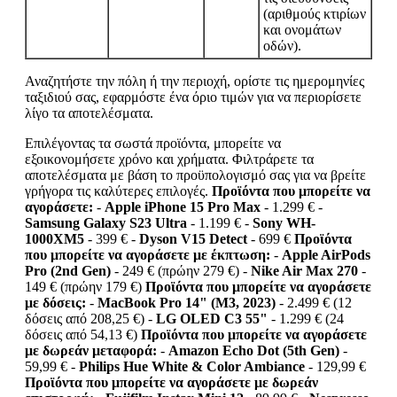
(αριθμούς κτιρίων
και ονομάτων
οδών).
Αναζητήστε την πόλη ή την περιοχή, ορίστε τις ημερομηνίες
ταξιδιού σας, εφαρμόστε ένα όριο τιμών για να περιορίσετε
λίγο τα αποτελέσματα.
Επιλέγοντας τα σωστά προϊόντα, μπορείτε να
εξοικονομήσετε χρόνο και χρήματα. Φιλτράρετε τα
αποτελέσματα με βάση το προϋπολογισμό σας για να βρείτε
γρήγορα τις καλύτερες επιλογές.
Προϊόντα που μπορείτε να
αγοράσετε:
-
Apple iPhone 15 Pro Max
- 1.299 € -
Samsung Galaxy S23 Ultra
- 1.199 € -
Sony WH-
1000XM5
- 399 € -
Dyson V15 Detect
- 699 €
Προϊόντα
που μπορείτε να αγοράσετε με έκπτωση:
-
Apple AirPods
Pro (2nd Gen)
- 249 € (πρώην 279 €) -
Nike Air Max 270
-
149 € (πρώην 179 €)
Προϊόντα που μπορείτε να αγοράσετε
με δόσεις:
-
MacBook Pro 14" (M3, 2023)
- 2.499 € (12
δόσεις από 208,25 €) -
LG OLED C3 55"
- 1.299 € (24
δόσεις από 54,13 €)
Προϊόντα που μπορείτε να αγοράσετε
με δωρεάν μεταφορά:
-
Amazon Echo Dot (5th Gen)
-
59,99 € -
Philips Hue White & Color Ambiance
- 129,99 €
Προϊόντα που μπορείτε να αγοράσετε με δωρεάν