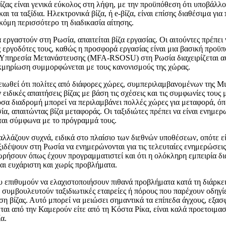
ίζας είναι γενικά εύκολος στη λήψη, με την προϋπόθεση ότι υποβάλλο
και τα ταξίδια. Ηλεκτρονικά βίζα, ή e-βίζα, είναι επίσης διαθέσιμα γι
όμη περισσότερο τη διαδικασία αίτησης.
 εργαστούν στη Ρωσία, απαιτείται βίζα εργασίας. Οι αιτούντες πρέπει
ς εργοδότες τους, καθώς η προσφορά εργασίας είναι μια βασική προϋ
Υπηρεσία Μετανάστευσης (MFA-RSOSU) στη Ρωσία διαχειρίζεται αυτέ
εκμηρίωση συμμορφώνεται με τους κανονισμούς της χώρας.
ειωθεί ότι πολίτες από διάφορες χώρες, συμπεριλαμβανομένων της Μ
 ειδικές απαιτήσεις βίζας με βάση τις σχέσεις και τις συμφωνίες τους 
υσα διαδρομή μπορεί να περιλαμβάνει πολλές χώρες για μεταφορά, όπ
, απαιτώντας βίζα μεταφοράς. Οι ταξιδιώτες πρέπει να είναι ενημερω
ται σύμφωνα με το πρόγραμμά τους.
αλλάζουν συχνά, ειδικά στο πλαίσιο των διεθνών υποθέσεων, οπότε εί
ξιδέψουν στη Ρωσία να ενημερώνονται για τις τελευταίες ενημερώσεις
χωρήσουν όπως έχουν προγραμματιστεί και ότι η ολόκληρη εμπειρία δι
ίναι ευχάριστη και χωρίς προβλήματα.
υ επιθυμούν να ελαχιστοποιήσουν πιθανά προβλήματα κατά τη διάρκεια
α συμβουλευτούν ταξιδιωτικές εταιρείες ή πόρους που παρέχουν οδηγίε
η βίζας. Αυτό μπορεί να μειώσει σημαντικά τα επίπεδα άγχους, εξασφ
εται από την Καμερούν είτε από τη Κόστα Ρίκα, είναι καλά προετοιμασ
α.