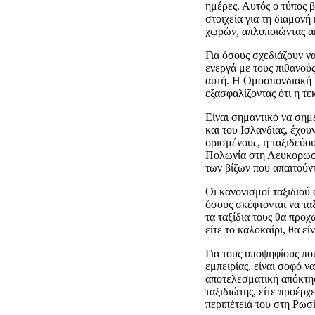
ημέρες. Αυτός ο τύπος β
στοιχεία για τη διαμονή 
χωρών, απλοποιώντας ακ
Για όσους σχεδιάζουν να
ενεργά με τους πιθανού
αυτή. Η Ομοσπονδιακή 
εξασφαλίζοντας ότι η τ
Είναι σημαντικό να σημ
και του Ισλανδίας, έχουν
ορισμένους, η ταξιδεύο
Πολωνία στη Λευκορωσία
των βίζων που απαιτούν
Οι κανονισμοί ταξιδιού 
όσους σκέφτονται να τα
τα ταξίδια τους θα προ
είτε το καλοκαίρι, θα ε
Για τους υποψηφίους πο
εμπειρίας, είναι σοφό ν
αποτελεσματική απόκτησ
ταξιδιώτης, είτε προέρχ
περιπέτειά του στη Ρωσί