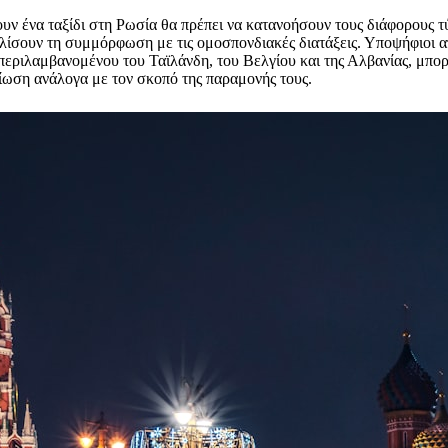
ουν ένα ταξίδι στη Ρωσία θα πρέπει να κατανοήσουν τους διάφορους τ
λίσουν τη συμμόρφωση με τις ομοσπονδιακές διατάξεις. Υποψήφιοι 
εριλαμβανομένου του Ταϊλάνδη, του Βελγίου και της Αλβανίας, μπορε
ίωση ανάλογα με τον σκοπό της παραμονής τους.