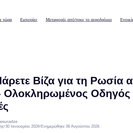
ε τώρα
Εμπειρίες
Μεταφορές από/προς το αεροδρόμιο
Ενοικί
άρετε Βίζα για τη Ρωσία 
- Ολοκληρωμένος Οδηγός 
ές
aisuradze
•
•
ης
30 Ιανουαρίου 2026
Ενημερώθηκε 06 Αυγούστου 2026