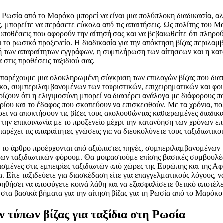
η Ρωσία από το Μαρόκο μπορεί να είναι μια πολύπλοκη διαδικασία, αλ
, μπορείτε να περάσετε εύκολα από τις απαιτήσεις. Ως πολίτης του Μ
 υποθέσεις που αφορούν την αίτησή σας και να βεβαιωθείτε ότι πληρού
ι το ρωσικό προξενείο. Η διαδικασία για την απόκτηση βίζας περιλαμ
ή των απαραίτητων εγγράφων, η συμπλήρωση των αίτησεων και η κατ
 στις προθέσεις ταξιδιού σας.
α παρέχουμε μια ολοκληρωμένη σύγκριση των επιλογών βίζας που διατ
κο, συμπεριλαμβανομένων των τουριστικών, επιχειρηματικών και φοιτ
ρίζουν ότι η ελιγιμοσύνη μπορεί να διαφέρει ανάλογα με διάφορους π
ρίου και το έδαφος που σκοπεύουν να επισκεφθούν. Με τα χρόνια, πο
ι να αποκτήσουν τις βίζες τους ακολουθώντας καθιερωμένες διαδικα
την επικοινωνία με το προξενείο μέχρι την κατανόηση των χρόνων επ
παρέχει τις απαραίτητες γνώσεις για να διευκολύνετε τους ταξιδιωτικ
 το άρθρο προέρχονται από αξιόπιστες πηγές, συμπεριλαμβανομένων
ων ταξιδιωτικών φόρουμ. Θα μοιραστούμε επίσης βασικές συμβουλές
σισμένες στις εμπειρίες ταξιδιωτών από χώρες της Ευρώπης και της Αφ
. Είτε ταξιδεύετε για διασκέδαση είτε για επαγγελματικούς λόγους, ν
ηθήσει να αποφύγετε κοινά λάθη και να εξασφαλίσετε θετικό αποτέλε
 στα βασικά βήματα για την αίτηση βίζας για τη Ρωσία από το Μαρόκο
 τύπων βίζας για ταξίδια στη Ρωσία