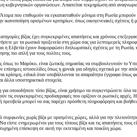
 μη κυβερνητικών οργανώσεων. Απαιτείται τεκμηρίωση από αναγνωρ
 Άτομα που επιθυμούν να εγκατασταθούν μόνιμα στη Ρωσία μπορούν
 την ικανοποίηση ορισμένων κριτηρίων, όπως οικογενειακές σχέσεις ή
κατηγορίες βίζας έχει συγκεκριμένες απαιτήσεις και χρόνους επεξεργασί
νήσετε με τα ρωσικά προξενεία στη χώρα σας για λεπτομερείς πληρο
αι η Ελβετία έχουν διαμορφώσει διπλωματικές σχέσεις με τη Ρωσία, 
ησης πιο απλή για τους πολίτες τους.
ες όπως το Μαρόκο, είναι ζωτικής σημασίας να συμβουλευτούν το Υπ
ν επίσημες ιστοσελίδες όπως η govuk για οδηγίες σχετικά με την απ
ίναι κρίσιμη, ειδικά όταν υποβάλλονται τα απαραίτητα έγγραφα όπως φ
ι άλλα υποστηρικτικά στοιχεία.
 για οποιοδήποτε τύπο βίζας, είναι χρήσιμο να συγκεντρώσετε όλα τα
ούν τις συγκεκριμένες προδιαγραφές που ορίζουν οι ρωσικές αρχές. Η
ή πρεσβεία μπορεί να σας παρέχει πρόσθετη πληροφόρηση και βοήθει
ό συμφωνίες χωρίς βίζα με ορισμένες χώρες, αλλά για την πλειονότητ
Να είστε ενημερωμένοι για τους τύπους βίζα και τις απαιτήσεις τους εί
ιτυχημένη επίσκεψη σε αυτή την εκτεταμένη και ποικίλη χώρα.