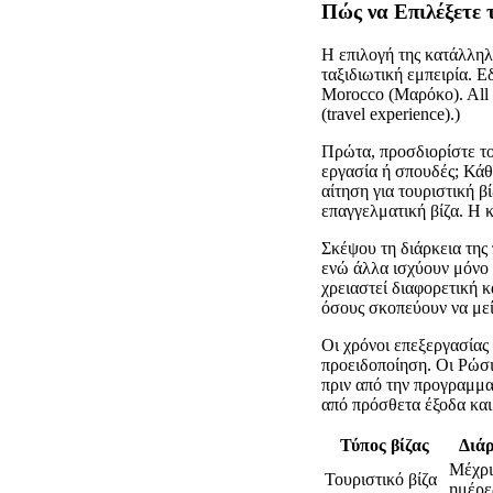
Πώς να Επιλέξετε 
Η επιλογή της κατάλληλ
ταξιδιωτική εμπειρία. Ε
Morocco (Μαρόκο). All ot
(travel experience).)
Πρώτα, προσδιορίστε το
εργασία ή σπουδές; Κάθε
αίτηση για τουριστική β
επαγγελματική βίζα. Η 
Σκέψου τη διάρκεια της
ενώ άλλα ισχύουν μόνο 
χρειαστεί διαφορετική κ
όσους σκοπεύουν να με
Οι χρόνοι επεξεργασίας
προειδοποίηση. Οι Ρώσι
πριν από την προγραμμα
από πρόσθετα έξοδα και
Τύπος βίζας
Διάρ
Μέχρι
Τουριστικό βίζα
ημέρε