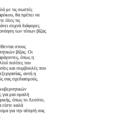
λά με τις σωστές
αρόκου, θα πρέπει να
τε όλες τις
βάνει συχνά διάφορες
ανόηση των τύπων βίζας
ίθενται στους
ητικών βίζας. Οι
αράγοντες, όπως η
λλοί πολίτες του
σίες και συμβουλές που
εξεργασίας, αυτή η
ούς σας σχεδιασμούς.
 κυβερνητικών
 για μια ομαλή
ρικής, όπως το Λεσότο,
α είστε καλά
σμα για την αίτησή σας
.