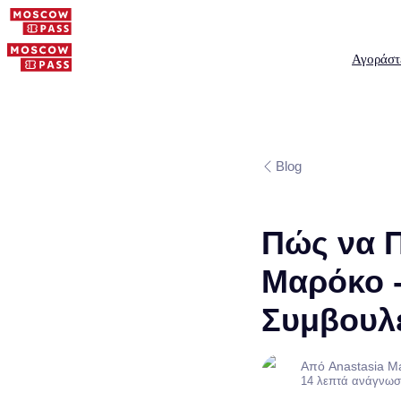
Αγοράστ
Blog
Πώς να Π
Μαρόκο 
Συμβουλ
Από Anastasia M
14 λεπτά ανάγνωσ