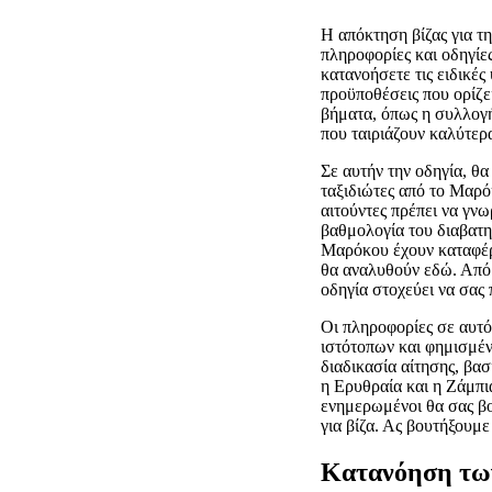
Η απόκτηση βίζας για τ
πληροφορίες και οδηγίες
κατανοήσετε τις ειδικές
προϋποθέσεις που ορίζε
βήματα, όπως η συλλογ
που ταιριάζουν καλύτερα
Σε αυτήν την οδηγία, θ
ταξιδιώτες από το Μαρό
αιτούντες πρέπει να γνω
βαθμολογία του διαβατη
Μαρόκου έχουν καταφέρε
θα αναλυθούν εδώ. Από 
οδηγία στοχεύει να σας 
Οι πληροφορίες σε αυτό
ιστότοπων και φημισμέν
διαδικασία αίτησης, βα
η Ερυθραία και η Ζάμπια
ενημερωμένοι θα σας βο
για βίζα. Ας βουτήξουμε
Κατανόηση των