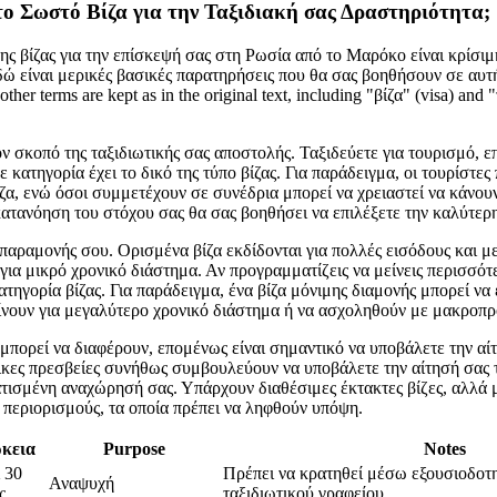
το Σωστό Βίζα για την Ταξιδιακή σας Δραστηριότητα;
ης βίζας για την επίσκεψή σας στη Ρωσία από το Μαρόκο είναι κρίσιμ
δώ είναι μερικές βασικές παρατηρήσεις που θα σας βοηθήσουν σε αυτή
her terms are kept as in the original text, including "βίζα" (visa) and
ν σκοπό της ταξιδιωτικής σας αποστολής. Ταξιδεύετε για τουρισμό, ε
 κατηγορία έχει το δικό της τύπο βίζας. Για παράδειγμα, οι τουρίστε
ίζα, ενώ όσοι συμμετέχουν σε συνέδρια μπορεί να χρειαστεί να κάνουν
κατανόηση του στόχου σας θα σας βοηθήσει να επιλέξετε την καλύτερη
 παραμονής σου. Ορισμένα βίζα εκδίδονται για πολλές εισόδους και μ
για μικρό χρονικό διάστημα. Αν προγραμματίζεις να μείνεις περισσότ
ατηγορία βίζας. Για παράδειγμα, ένα βίζα μόνιμης διαμονής μπορεί να 
ίνουν για μεγαλύτερο χρονικό διάστημα ή να ασχοληθούν με μακροπ
 μπορεί να διαφέρουν, επομένως είναι σημαντικό να υποβάλετε την αί
κες πρεσβείες συνήθως συμβουλεύουν να υποβάλετε την αίτησή σας 
τισμένη αναχώρησή σας. Υπάρχουν διαθέσιμες έκτακτες βίζες, αλλά 
 περιορισμούς, τα οποία πρέπει να ληφθούν υπόψη.
κεια
Purpose
Notes
 30
Πρέπει να κρατηθεί μέσω εξουσιοδοτ
Αναψυχή
ς
ταξιδιωτικού γραφείου.