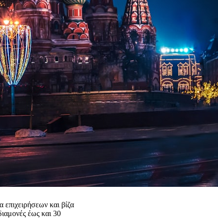
α επιχειρήσεων και βίζα
διαμονές έως και 30