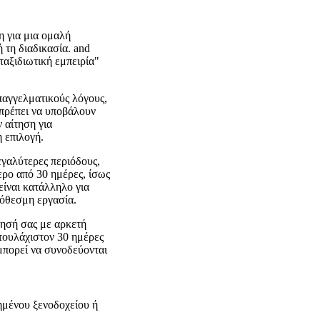
η για μια ομαλή
 τη διαδικασία. and
 "ταξιδιωτική εμπειρία"
παγγελματικούς λόγους,
ς πρέπει να υποβάλουν
 αίτηση για
 επιλογή.
εγαλύτερες περιόδους,
ερο από 30 ημέρες, ίσως
είναι κατάλληλο για
ρόθεσμη εργασία.
τησή σας με αρκετή
τουλάχιστον 30 ημέρες
μπορεί να συνοδεύονται
ημένου ξενοδοχείου ή