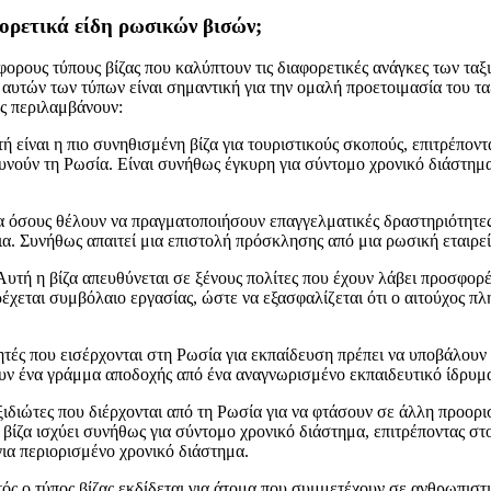
φορετικά είδη ρωσικών βισών;
ορους τύπους βίζας που καλύπτουν τις διαφορετικές ανάγκες των ταξ
αυτών των τύπων είναι σημαντική για την ομαλή προετοιμασία του ταξ
ας περιλαμβάνουν:
τή είναι η πιο συνηθισμένη βίζα για τουριστικούς σκοπούς, επιτρέποντ
υνούν τη Ρωσία. Είναι συνήθως έγκυρη για σύντομο χρονικό διάστημα 
ια όσους θέλουν να πραγματοποιήσουν επαγγελματικές δραστηριότητες,
ια. Συνήθως απαιτεί μια επιστολή πρόσκλησης από μια ρωσική εταιρε
υτή η βίζα απευθύνεται σε ξένους πολίτες που έχουν λάβει προσφορ
ρέχεται συμβόλαιο εργασίας, ώστε να εξασφαλίζεται ότι ο αιτούχος πλ
ητές που εισέρχονται στη Ρωσία για εκπαίδευση πρέπει να υποβάλουν α
ουν ένα γράμμα αποδοχής από ένα αναγνωρισμένο εκπαιδευτικό ίδρυμα
ξιδιώτες που διέρχονται από τη Ρωσία για να φτάσουν σε άλλη προορι
 βίζα ισχύει συνήθως για σύντομο χρονικό διάστημα, επιτρέποντας στο
ια περιορισμένο χρονικό διάστημα.
ός ο τύπος βίζας εκδίδεται για άτομα που συμμετέχουν σε ανθρωπιστι