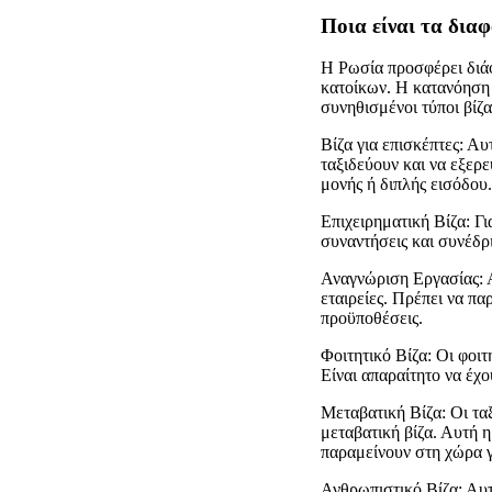
Ποια είναι τα δια
Η Ρωσία προσφέρει διάφ
κατοίκων. Η κατανόηση 
συνηθισμένοι τύποι βίζ
Βίζα για επισκέπτες: Αυ
ταξιδεύουν και να εξερε
μονής ή διπλής εισόδου.
Επιχειρηματική Βίζα: Γ
συναντήσεις και συνέδρ
Αναγνώριση Εργασίας: Α
εταιρείες. Πρέπει να πα
προϋποθέσεις.
Φοιτητικό Βίζα: Οι φοιτ
Είναι απαραίτητο να έχ
Μεταβατική Βίζα: Οι τα
μεταβατική βίζα. Αυτή η
παραμείνουν στη χώρα γ
Ανθρωπιστικό Βίζα: Αυτ