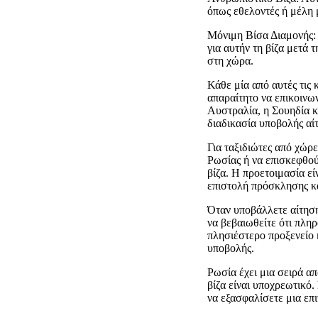
όπως εθελοντές ή μέλη
Μόνιμη Βίσα Διαμονής:
για αυτήν τη βίζα μετά
στη χώρα.
Κάθε μία από αυτές τις 
απαραίτητο να επικοινω
Αυστραλία, η Σουηδία κ
διαδικασία υποβολής αίτ
Για ταξιδιώτες από χώρ
Ρωσίας ή να επισκεφθού
βίζα. Η προετοιμασία ε
επιστολή πρόσκλησης κα
Όταν υποβάλλετε αίτηση
να βεβαιωθείτε ότι πληρ
πλησιέστερο προξενείο 
υποβολής.
Ρωσία έχει μια σειρά απ
βίζα είναι υποχρεωτικό. 
να εξασφαλίσετε μια επ