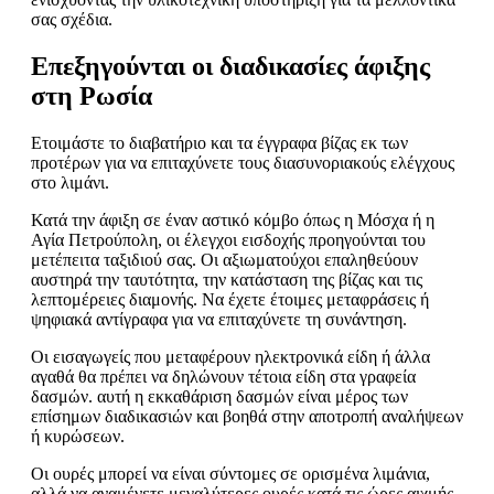
σας σχέδια.
Επεξηγούνται οι διαδικασίες άφιξης
στη Ρωσία
Ετοιμάστε το διαβατήριο και τα έγγραφα βίζας εκ των
προτέρων για να επιταχύνετε τους διασυνοριακούς ελέγχους
στο λιμάνι.
Κατά την άφιξη σε έναν αστικό κόμβο όπως η Μόσχα ή η
Αγία Πετρούπολη, οι έλεγχοι εισδοχής προηγούνται του
μετέπειτα ταξιδιού σας. Οι αξιωματούχοι επαληθεύουν
αυστηρά την ταυτότητα, την κατάσταση της βίζας και τις
λεπτομέρειες διαμονής. Να έχετε έτοιμες μεταφράσεις ή
ψηφιακά αντίγραφα για να επιταχύνετε τη συνάντηση.
Οι εισαγωγείς που μεταφέρουν ηλεκτρονικά είδη ή άλλα
αγαθά θα πρέπει να δηλώνουν τέτοια είδη στα γραφεία
δασμών. αυτή η εκκαθάριση δασμών είναι μέρος των
επίσημων διαδικασιών και βοηθά στην αποτροπή αναλήψεων
ή κυρώσεων.
Οι ουρές μπορεί να είναι σύντομες σε ορισμένα λιμάνια,
αλλά να αναμένετε μεγαλύτερες ουρές κατά τις ώρες αιχμής.