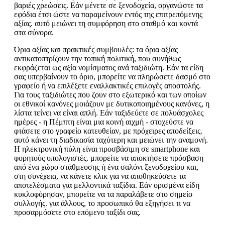
βαριές χρεώσεις. Εάν μένετε σε ξενοδοχεία, οργανώστε τα
εφόδια έτσι ώστε να παραμείνουν εντός της επιτρεπόμενης
αξίας. αυτό μειώνει τη συμφόρηση στο σταθμό και κοντά
στα σύνορα.
Όρια αξίας και πρακτικές συμβουλές: τα όρια αξίας
αντικατοπτρίζουν την τοπική πολιτική, που συνήθως
εκφράζεται ως αξία νομίσματος ανά ταξιδιώτη. Εάν τα είδη
σας υπερβαίνουν το όριο, μπορείτε να πληρώσετε δασμό στο
γραφείο ή να επιλέξετε εναλλακτικές επιλογές αποστολής.
Για τους ταξιδιώτες που ζουν στο εξωτερικό και των οποίων
οι εθνικοί κανόνες μοιάζουν με δυτικοποιημένους κανόνες, η
λίστα τείνει να είναι απλή. Εάν ταξιδεύετε σε πολυάσχολες
ημέρες - η Πέμπτη είναι μια κοινή αιχμή - στοχεύστε να
φτάσετε στο γραφείο κατευθείαν, με πρόχειρες αποδείξεις.
αυτό κάνει τη διαδικασία ταχύτερη και μειώνει την αναμονή.
Η ηλεκτρονική πύλη είναι προσβάσιμη σε smartphone και
φορητούς υπολογιστές. μπορείτε να αποκτήσετε πρόσβαση
από ένα χώρο στάθμευσης ή ένα σαλόνι ξενοδοχείου και,
στη συνέχεια, να κάνετε κλικ για να αποθηκεύσετε τα
αποτελέσματα για μελλοντικά ταξίδια. Εάν ορισμένα είδη
κυκλοφόρησαν, μπορείτε να τα παραλάβετε στο σημείο
συλλογής. για άλλους, το προσωπικό θα εξηγήσει τι να
προσαρμόσετε στο επόμενο ταξίδι σας.