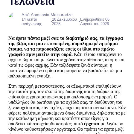
Τελωνεία
Από Anastasia Maisuradze
14 λεπτά
28 Δεκεμβρίου
Ενημερώθηκε 06
•
•
ανάγνωσης
2025
Αυγούστου 2026
Να έχετε πάντα μαζί σας το διαβατήριό σας, τα έγγραφα
της βίζας και μια εκτυπωμένη, συμπληρωμένη φόρμα
έτοιμα. να τα παρουσιάζετε εσείς οι ίδιοι στο πρώτο
γραφείο πριν μπείτε στην ουρά.
Κάτι τέτοιο επιταχύνει το
αρχικό βήμα και μειώνει τον χρόνο στην αίθουσα, ακόμη και
κατά τις ώρες αιχμής. Εάν ταξιδέψετε ξανά σύντομα, η
ρουτίνα παραμένει η ίδια και μπορείτε να βασιστείτε σε μια
απλοποιημένη έναρξη.
Στην περιοχή μετανάστευσης, οι αξιωματικοί επαληθεύουν
την ταυτότητα, τον σκοπό της διαμονής και τη διάρκεια της
επίσκεψης χρησιμοποιώντας μια
απλοποιημένη
μορφή. Ο
υπάλληλος θα ρωτήσει για τα σχέδιά σας, τη διεύθυνση του
ξενοδοχείου και, εάν ισχύει, επιχειρηματικά αντικείμενα. Εάν
φέρετε πολύτιμα αντικείμενα όπως διαμάντια, δηλώστε τα με
την κατάλληλη δήλωση και κρατήστε αποδείξεις για
αποδεικτικά στοιχεία ιδιοκτησίας. αυτό
έρχεται
με λιγότερο
κίνδυνο καθυστερήσεων αργότερα. Θα πρέπει να έχετε μαζί