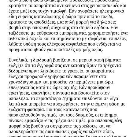
κρατήστε τα απαραίτητα αντικείμενα στις χειραποσκευές και
έχετε μαζί σας τυχόν τιμαλφή. Εάν αγοράσετε ηλεκτρονικά
είδη ευρείας κατανάλωσης ή δώρα πριν από το ταξίδι,
κρατήστε τις αποδείξεις. μια απλή μορφή για δηλώσεις
βοηθά στην αποφυγή σύγχυσης στο σημείο εξόδου. Εάν
ταξιδεύετε με εύθραυστα εμπορεύματα, χρησιμοποιήστε ένα
ανθεκτικό δοχείο και επισημάνετε το με σαφήνεια. επιπλέον,
λάβετε υπόψη τους ελέγχους ασφαλείας που ενδέχεται να
πραγματοποιηθούν για αποστολές υψηλής αξίας.
Συνολικά, η διαδρομή βασίζεται σε μερικά σαφή βήματα:
ελέγξτε ότι τα έγγραφά σας αντικατοπτρίζουν τα τρέχοντα
δεδομένα πριν πλησιάσετε το γραφείο. οι απαραίτητοι
έλεγχοι προχωρούν γρήγορα εάν παραμείνετε στο
χρονοδιάγραμμα και μπορείτε να περιμένετε μια ώρα
επεξεργασίας κατά τις ώρες αιχμής. Εάν προκύψουν
ερωτήσεις, απαντήστε σύντομα και βασιστείτε στον
υπάλληλο. τα περισσότερα ζητήματα επιλύονται σε λίγα
λεπτά και μπορείτε να προχωρήσετε στην επόμενη φάση με
ελάχιστη φασαρία. Για τους καταναλωτές που
παρακολουθούν τις τιμές και τους δασμούς, οι επίσημοι
πίνακες εμφανίζουν τις τρέχουσες τιμές. μια
απλοποιημένη
μορφή σάς βοηθά να συγκρίνετε τις χρεώσεις και να
ολοκληρώσετε τις διατυπώσεις χωρίς να κάνετε πίσω,
ενισχύοντας την υλικοτεχνική υποστήριξη για τα μελλοντικά