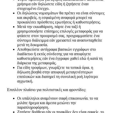
χρήσιμα εάν δηλώσετε είδη ή ζητήσετε έναν
στοχευμένο έλεγχο.
Οι δηλώσεις νομισμάτων θα πρέπει να είναι σύντομες
και ακριβείς. η εσφαλμένη αναφορά μπορεί να
προκαλέσει πρόσθετες ερωτήσεις ή καθυστερήσεις.
Μετά την εκκαθάριση, πάρτε ένα ταξί ή
χρησιμοποιήστε επίσημες επιλογές μεταφοράς για να
φτάσετε στον προορισμό σας. προγραμματίστε ένα
σύντομο διάλειμμα εάν χρειαστεί να ανασυνταχθείτε
μετά τη δοκιμασία.
Αποθηκεύστε αντίγραφα βασικών εγγράφων στο
διαδίκτυο ή εκτός σύνδεσης για να αποφύγετε
καθυστερήσεις εάν ένα έγγραφο χαθεί εδώ ή κατά τη
διάρκεια της μεταφοράς.
Για είδη τροφίμων, γνωρίζετε τα τοπικά όρια. η
δήλωση βοηθά στην αποφυγή μεταγενέστερων
επιπλοκών και διατηρεί τη συνολική ροή λιγότερο
αγχωτική.
Επιπλέον πλαίσιο για πολιτιστικές και φροντίδες:
Οι υπάλληλοι αναμένουν σαφή επικοινωνία. το να
μιλάτε ήρεμα και άμεσα μειώνει την
παραπληροφόρηση.
Ζητήστε βοήθεια εάν οι πινακίδες δεν είναι σαφείς. το