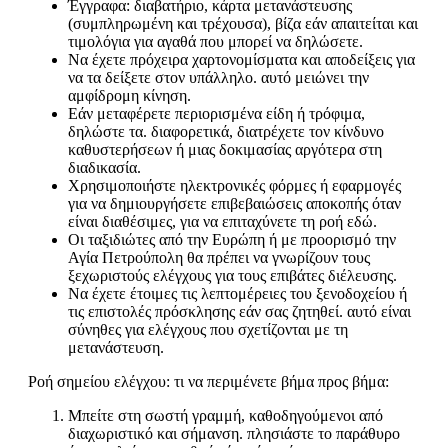
Έγγραφα: διαβατήριο, κάρτα μετανάστευσης
(συμπληρωμένη και τρέχουσα), βίζα εάν απαιτείται και
τιμολόγια για αγαθά που μπορεί να δηλώσετε.
Να έχετε πρόχειρα χαρτονομίσματα και αποδείξεις για
να τα δείξετε στον υπάλληλο. αυτό μειώνει την
αμφίδρομη κίνηση.
Εάν μεταφέρετε περιορισμένα είδη ή τρόφιμα,
δηλώστε τα. διαφορετικά, διατρέχετε τον κίνδυνο
καθυστερήσεων ή μιας δοκιμασίας αργότερα στη
διαδικασία.
Χρησιμοποιήστε ηλεκτρονικές φόρμες ή εφαρμογές
για να δημιουργήσετε επιβεβαιώσεις αποκοπής όταν
είναι διαθέσιμες, για να επιταχύνετε τη ροή εδώ.
Οι ταξιδιώτες από την Ευρώπη ή με προορισμό την
Αγία Πετρούπολη θα πρέπει να γνωρίζουν τους
ξεχωριστούς ελέγχους για τους επιβάτες διέλευσης.
Να έχετε έτοιμες τις λεπτομέρειες του ξενοδοχείου ή
τις επιστολές πρόσκλησης εάν σας ζητηθεί. αυτό είναι
σύνηθες για ελέγχους που σχετίζονται με τη
μετανάστευση.
Ροή σημείου ελέγχου: τι να περιμένετε βήμα προς βήμα:
Μπείτε στη σωστή γραμμή, καθοδηγούμενοι από
διαχωριστικό και σήμανση. πλησιάστε το παράθυρο