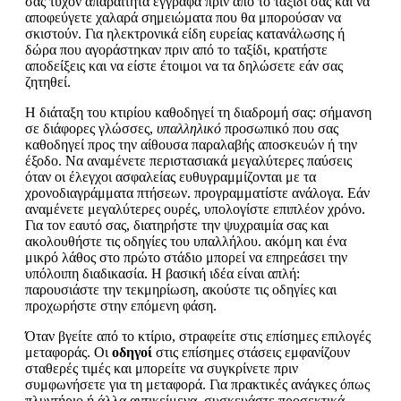
σας τυχόν απαραίτητα έγγραφα πριν από το ταξίδι σας και να
αποφεύγετε χαλαρά σημειώματα που θα μπορούσαν να
σκιστούν. Για ηλεκτρονικά είδη ευρείας κατανάλωσης ή
δώρα που αγοράστηκαν πριν από το ταξίδι, κρατήστε
αποδείξεις και να είστε έτοιμοι να τα δηλώσετε εάν σας
ζητηθεί.
Η διάταξη του κτιρίου καθοδηγεί τη διαδρομή σας: σήμανση
σε διάφορες γλώσσες,
υπαλληλικό
προσωπικό που σας
καθοδηγεί προς την αίθουσα παραλαβής αποσκευών ή την
έξοδο. Να αναμένετε περιστασιακά μεγαλύτερες παύσεις
όταν οι έλεγχοι ασφαλείας ευθυγραμμίζονται με τα
χρονοδιαγράμματα πτήσεων. προγραμματίστε ανάλογα. Εάν
αναμένετε μεγαλύτερες ουρές, υπολογίστε επιπλέον χρόνο.
Για τον εαυτό σας, διατηρήστε την ψυχραιμία σας και
ακολουθήστε τις οδηγίες του υπαλλήλου. ακόμη και ένα
μικρό λάθος στο πρώτο στάδιο μπορεί να επηρεάσει την
υπόλοιπη διαδικασία. Η βασική ιδέα είναι απλή:
παρουσιάστε την τεκμηρίωση, ακούστε τις οδηγίες και
προχωρήστε στην επόμενη φάση.
Όταν βγείτε από το κτίριο, στραφείτε στις επίσημες επιλογές
μεταφοράς. Οι
οδηγοί
στις επίσημες στάσεις εμφανίζουν
σταθερές τιμές και μπορείτε να συγκρίνετε πριν
συμφωνήσετε για τη μεταφορά. Για πρακτικές ανάγκες όπως
πλυντήριο ή άλλα αντικείμενα, συσκευάστε προσεκτικά.