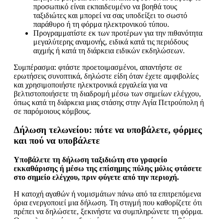
προσωπικό είναι εκπαιδευμένο να βοηθά τους
ταξιδιώτες και μπορεί να σας υποδείξει το σωστό
παράθυρο ή τη φόρμα ηλεκτρονικού τύπου.
Προγραμματίστε εκ των προτέρων για την πιθανότητα
μεγαλύτερης αναμονής, ειδικά κατά τις περιόδους
αιχμής ή κατά τη διάρκεια ειδικών εκδηλώσεων.
Συμπέρασμα: φτάστε προετοιμασμένοι, απαντήστε σε
ερωτήσεις συνοπτικά, δηλώστε είδη όταν έχετε αμφιβολίες
και χρησιμοποιήστε ηλεκτρονικά εργαλεία για να
βελτιστοποιήσετε τη διαδρομή μέσω των σημείων ελέγχου,
όπως κατά τη διάρκεια μιας στάσης στην Αγία Πετρούπολη ή
σε παρόμοιους κόμβους.
Δήλωση τελωνείου: πότε να υποβάλετε, φόρμες
και πού να υποβάλετε
Υποβάλετε τη δήλωση ταξιδιώτη στο γραφείο
εκκαθάρισης ή μέσω της επίσημης πύλης μόλις φτάσετε
στο σημείο ελέγχου, πριν φύγετε από την περιοχή.
Η κατοχή αγαθών ή νομισμάτων πάνω από τα επιτρεπόμενα
όρια ενεργοποιεί μια δήλωση. Τη στιγμή που καθορίζετε ότι
πρέπει να δηλώσετε, ξεκινήστε να συμπληρώνετε τη φόρμα.