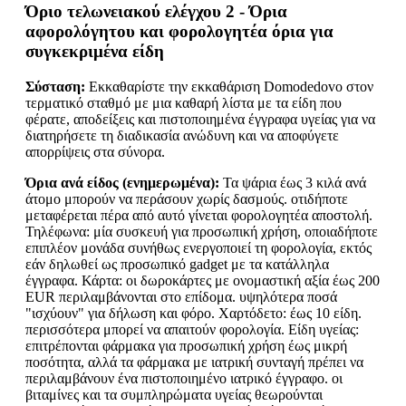
Όριο τελωνειακού ελέγχου 2 - Όρια
αφορολόγητου και φορολογητέα όρια για
συγκεκριμένα είδη
Σύσταση:
Εκκαθαρίστε την εκκαθάριση Domodedovo στον
τερματικό σταθμό με μια καθαρή λίστα με τα είδη που
φέρατε, αποδείξεις και πιστοποιημένα έγγραφα υγείας για να
διατηρήσετε τη διαδικασία ανώδυνη και να αποφύγετε
απορρίψεις στα σύνορα.
Όρια ανά είδος (ενημερωμένα):
Τα ψάρια έως 3 κιλά ανά
άτομο μπορούν να περάσουν χωρίς δασμούς. οτιδήποτε
μεταφέρεται πέρα από αυτό γίνεται φορολογητέα αποστολή.
Τηλέφωνα: μία συσκευή για προσωπική χρήση, οποιαδήποτε
επιπλέον μονάδα συνήθως ενεργοποιεί τη φορολογία, εκτός
εάν δηλωθεί ως προσωπικό gadget με τα κατάλληλα
έγγραφα. Κάρτα: οι δωροκάρτες με ονομαστική αξία έως 200
EUR περιλαμβάνονται στο επίδομα. υψηλότερα ποσά
"ισχύουν" για δήλωση και φόρο. Χαρτόδετο: έως 10 είδη.
περισσότερα μπορεί να απαιτούν φορολογία. Είδη υγείας:
επιτρέπονται φάρμακα για προσωπική χρήση έως μικρή
ποσότητα, αλλά τα φάρμακα με ιατρική συνταγή πρέπει να
περιλαμβάνουν ένα πιστοποιημένο ιατρικό έγγραφο. οι
βιταμίνες και τα συμπληρώματα υγείας θεωρούνται