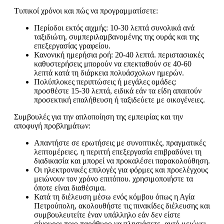
Τυπικοί χρόνοι και πώς να προγραμματίσετε:
Περίοδοι εκτός αιχμής: 10-30 λεπτά συνολικά ανά
ταξιδιώτη, συμπεριλαμβανομένης της ουράς και της
επεξεργασίας γραφείου.
Κανονική ημερήσια ροή: 20-40 λεπτά. περιστασιακές
καθυστερήσεις μπορούν να επεκταθούν σε 40-60
λεπτά κατά τη διάρκεια πολυάσχολων ημερών.
Πολύπλοκες περιπτώσεις ή μεγάλες ομάδες:
προσθέστε 15-30 λεπτά, ειδικά εάν τα είδη απαιτούν
προσεκτική επαλήθευση ή ταξιδεύετε με οικογένειες.
Συμβουλές για την απλοποίηση της εμπειρίας και την
αποφυγή προβλημάτων:
Απαντήστε σε ερωτήσεις με συνοπτικές, πραγματικές
λεπτομέρειες. η περιττή επεξεργασία επιβραδύνει τη
διαδικασία και μπορεί να προκαλέσει παρακολούθηση.
Οι ηλεκτρονικές επιλογές για φόρμες και προελέγχους
μειώνουν τον χρόνο επιτόπου. χρησιμοποιήστε τα
όποτε είναι διαθέσιμα.
Κατά τη διέλευση μέσω ενός κόμβου όπως η Αγία
Πετρούπολη, ακολουθήστε τις πινακίδες διέλευσης και
συμβουλευτείτε έναν υπάλληλο εάν δεν είστε
σίγουροι ποιο παράθυρο να πλησιάσετε. αυτό μειώνει