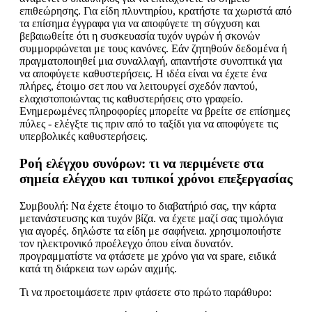
επιθεώρησης. Για είδη πλυντηρίου, κρατήστε τα χωριστά από
τα επίσημα έγγραφα για να αποφύγετε τη σύγχυση και
βεβαιωθείτε ότι η συσκευασία τυχόν υγρών ή σκονών
συμμορφώνεται με τους κανόνες. Εάν ζητηθούν δεδομένα ή
πραγματοποιηθεί μια συναλλαγή, απαντήστε συνοπτικά για
να αποφύγετε καθυστερήσεις. Η ιδέα είναι να έχετε ένα
πλήρες, έτοιμο σετ που να λειτουργεί σχεδόν παντού,
ελαχιστοποιώντας τις καθυστερήσεις στο γραφείο.
Ενημερωμένες πληροφορίες μπορείτε να βρείτε σε επίσημες
πύλες - ελέγξτε τις πριν από το ταξίδι για να αποφύγετε τις
υπερβολικές καθυστερήσεις.
Ροή ελέγχου συνόρων: τι να περιμένετε στα
σημεία ελέγχου και τυπικοί χρόνοι επεξεργασίας
Συμβουλή: Να έχετε έτοιμο το διαβατήριό σας, την κάρτα
μετανάστευσης και τυχόν βίζα. να έχετε μαζί σας τιμολόγια
για αγορές. δηλώστε τα είδη με σαφήνεια. χρησιμοποιήστε
τον ηλεκτρονικό προέλεγχο όπου είναι δυνατόν.
προγραμματίστε να φτάσετε με χρόνο για να spare, ειδικά
κατά τη διάρκεια των ωρών αιχμής.
Τι να προετοιμάσετε πριν φτάσετε στο πρώτο παράθυρο: