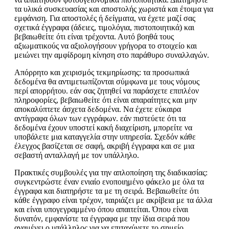
τα υλικά συσκευασίας και αποστολής χωριστά και έτοιμα για
εμφάνιση. Για αποστολές ή δείγματα, να έχετε μαζί σας
σχετικά έγγραφα (άδειες, τιμολόγια, πιστοποιητικά) και
βεβαιωθείτε ότι είναι τρέχοντα. Αυτό βοηθά τους
αξιωματικούς να αξιολογήσουν γρήγορα το στοιχείο και
μειώνει την αμφίδρομη κίνηση στο παράθυρο συναλλαγών.
Απόρρητο και χειρισμός τεκμηρίωσης: τα προσωπικά
δεδομένα θα αντιμετωπίζονται σύμφωνα με τους νόμους
περί απορρήτου. εάν σας ζητηθεί να παράσχετε επιπλέον
πληροφορίες, βεβαιωθείτε ότι είναι απαραίτητες και μην
αποκαλύπτετε άσχετα δεδομένα. Να έχετε εύκαιρα
αντίγραφα όλων των εγγράφων. εάν πιστεύετε ότι τα
δεδομένα έχουν υποστεί κακή διαχείριση, μπορείτε να
υποβάλετε μια καταγγελία στην υπηρεσία. Σχεδόν κάθε
έλεγχος βασίζεται σε σαφή, ακριβή έγγραφα και σε μια
σεβαστή ανταλλαγή με τον υπάλληλο.
Πρακτικές συμβουλές για την απλοποίηση της διαδικασίας:
συγκεντρώστε έναν ενιαίο ενοποιημένο φάκελο με όλα τα
έγγραφα και διατηρήστε τα με τη σειρά. Βεβαιωθείτε ότι
κάθε έγγραφο είναι τρέχον, ταιριάζει με ακρίβεια με τα άλλα
και είναι υπογεγραμμένο όπου απαιτείται. Όπου είναι
δυνατόν, εμφανίστε τα έγγραφα με την ίδια σειρά που
αναμένει ο υπάλληλος για να επιταχύνετε το σημείο