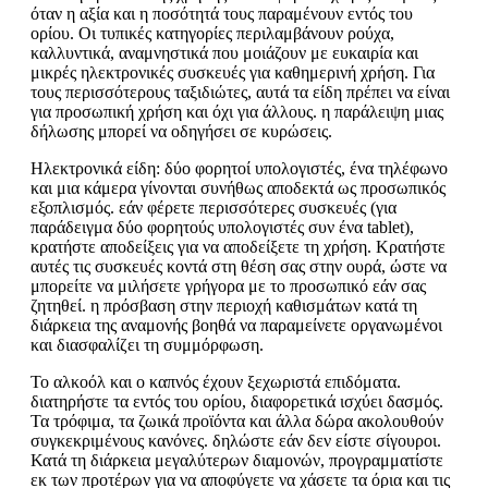
όταν η αξία και η ποσότητά τους παραμένουν εντός του
ορίου. Οι τυπικές κατηγορίες περιλαμβάνουν ρούχα,
καλλυντικά, αναμνηστικά που μοιάζουν με ευκαιρία και
μικρές ηλεκτρονικές συσκευές για καθημερινή χρήση. Για
τους περισσότερους ταξιδιώτες, αυτά τα είδη πρέπει να είναι
για προσωπική χρήση και όχι για άλλους. η παράλειψη μιας
δήλωσης μπορεί να οδηγήσει σε κυρώσεις.
Ηλεκτρονικά είδη: δύο φορητοί υπολογιστές, ένα τηλέφωνο
και μια κάμερα γίνονται συνήθως αποδεκτά ως προσωπικός
εξοπλισμός. εάν φέρετε περισσότερες συσκευές (για
παράδειγμα δύο φορητούς υπολογιστές συν ένα tablet),
κρατήστε αποδείξεις για να αποδείξετε τη χρήση. Κρατήστε
αυτές τις συσκευές κοντά στη θέση σας στην ουρά, ώστε να
μπορείτε να μιλήσετε γρήγορα με το προσωπικό εάν σας
ζητηθεί. η πρόσβαση στην περιοχή καθισμάτων κατά τη
διάρκεια της αναμονής βοηθά να παραμείνετε οργανωμένοι
και διασφαλίζει τη συμμόρφωση.
Το αλκοόλ και ο καπνός έχουν ξεχωριστά επιδόματα.
διατηρήστε τα εντός του ορίου, διαφορετικά ισχύει δασμός.
Τα τρόφιμα, τα ζωικά προϊόντα και άλλα δώρα ακολουθούν
συγκεκριμένους κανόνες. δηλώστε εάν δεν είστε σίγουροι.
Κατά τη διάρκεια μεγαλύτερων διαμονών, προγραμματίστε
εκ των προτέρων για να αποφύγετε να χάσετε τα όρια και τις