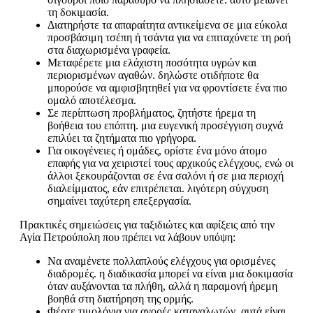
τη δοκιμασία.
Διατηρήστε τα απαραίτητα αντικείμενα σε μια εύκολα
προσβάσιμη τσέπη ή τσάντα για να επιταχύνετε τη ροή
στα διαχωρισμένα γραφεία.
Μεταφέρετε μια ελάχιστη ποσότητα υγρών και
περιορισμένων αγαθών. δηλώστε οτιδήποτε θα
μπορούσε να αμφισβητηθεί για να φροντίσετε ένα πιο
ομαλό αποτέλεσμα.
Σε περίπτωση προβλήματος, ζητήστε ήρεμα τη
βοήθεια του επόπτη. μια ευγενική προσέγγιση συχνά
επιλύει τα ζητήματα πιο γρήγορα.
Για οικογένειες ή ομάδες, ορίστε ένα μόνο άτομο
επαφής για να χειριστεί τους αρχικούς ελέγχους, ενώ οι
άλλοι ξεκουράζονται σε ένα σαλόνι ή σε μια περιοχή
διαλείμματος, εάν επιτρέπεται. λιγότερη σύγχυση
σημαίνει ταχύτερη επεξεργασία.
Πρακτικές σημειώσεις για ταξιδιώτες και αφίξεις από την
Αγία Πετρούπολη που πρέπει να λάβουν υπόψη:
Να αναμένετε πολλαπλούς ελέγχους για ορισμένες
διαδρομές. η διαδικασία μπορεί να είναι μια δοκιμασία
όταν αυξάνονται τα πλήθη, αλλά η παραμονή ήρεμη
βοηθά στη διατήρηση της ορμής.
Φέρτε τιμολόγια για αγορές καταναλωτών. αυτά είναι