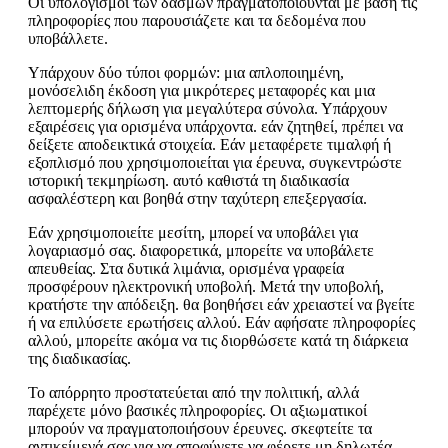
Οι υπολογισμοί των δασμών πραγματοποιούνται με βάση τις
πληροφορίες που παρουσιάζετε και τα δεδομένα που
υποβάλλετε.
Υπάρχουν δύο τύποι φορμών: μια απλοποιημένη,
μονόσελιδη έκδοση για μικρότερες μεταφορές και μια
λεπτομερής δήλωση για μεγαλύτερα σύνολα. Υπάρχουν
εξαιρέσεις για ορισμένα υπάρχοντα. εάν ζητηθεί, πρέπει να
δείξετε αποδεικτικά στοιχεία. Εάν μεταφέρετε τιμαλφή ή
εξοπλισμό που χρησιμοποιείται για έρευνα, συγκεντρώστε
ιστορική τεκμηρίωση. αυτό καθιστά τη διαδικασία
ασφαλέστερη και βοηθά στην ταχύτερη επεξεργασία.
Εάν χρησιμοποιείτε μεσίτη, μπορεί να υποβάλει για
λογαριασμό σας. διαφορετικά, μπορείτε να υποβάλετε
απευθείας. Στα δυτικά λιμάνια, ορισμένα γραφεία
προσφέρουν ηλεκτρονική υποβολή. Μετά την υποβολή,
κρατήστε την απόδειξη. θα βοηθήσει εάν χρειαστεί να βγείτε
ή να επιλύσετε ερωτήσεις αλλού. Εάν αφήσατε πληροφορίες
αλλού, μπορείτε ακόμα να τις διορθώσετε κατά τη διάρκεια
της διαδικασίας.
Το απόρρητο προστατεύεται από την πολιτική, αλλά
παρέχετε μόνο βασικές πληροφορίες. Οι αξιωματικοί
μπορούν να πραγματοποιήσουν έρευνες. σκεφτείτε τα
αντικείμενά σας για να αποφύγετε να φέρετε μη δηλωτέα