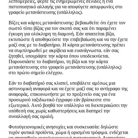
λεπτομέρειες, φέρτε τις ενημερωμένες σελίδες ή ένα
πιστοποιητικό αλλαγής για να αποφύγετε ασυμφωνίες στο
γραφείο μετανάστευσης (υπάλληλος).
Βίζες και κάρτες μετανάστευσης: βεβαιωθείτε ότι έχετε τον
σωστό τύπο βίζας για τον σκοπό σας και ότι παραμένει
έγκυρη για ολόκληρη τη διαμονή. Εάν απαιτείται βίζα,
εκτυπώστε ή αποθηκεύστε την επιβεβαίωση και να την έχετε
μαζί σας με το διαβατήριο. Η κάρτα μετανάστευσης πρέπει
να συμπληρωθεί με ακρίβεια και ευανάγνωστα. εάν σας
ζητηθεί, υπογράψτε την κάρτα όπου υποδεικνύεται.
Παρουσιάστε το διαβατήριο, τη βίζα και την κάρτα
μετανάστευσης στο γραφείο μετανάστευσης (υπάλληλος)
στο πρώτο σημείο ελέγχου.
Εάν το διαβατήριό σας κλαπεί, υποβάλετε αμέσως μια
αστυνομική αναφορά και να έχετε μαζί σας το αντίγραφο της
αναφοράς. επικοινωνήστε με το προξενείο σας για ένα
προσωρινό ταξιδιωτικό έγγραφο εάν βρίσκεστε στο
εξωτερικό. Αυτό βοηθά τον υπάλληλο να διεκπεραιώσει την
υπόθεσή σας χωρίς καθυστερήσεις και διατηρεί την
συναλλαγή σας ομαλή.
Φυτοϋγειονομικές ανησυχίες και συσκευασία: δηλώστε
τυχόν φυτικά προϊόντα, χώμα ή ορισμένα τρόφιμα. ενδέχεται
να απαιτηθούν φυτοϋγειονομικά πιστοποιητικά. Διατηρήστε