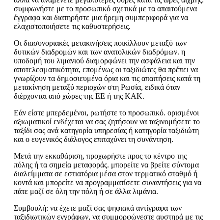
συμφωνήστε με το προσωπικό σχετικά με τα απαιτούμενα
έγγραφα και διατηρήστε μια ήρεμη συμπεριφορά για να
ελαχιστοποιήσετε τις καθυστερήσεις.
Οι διασυνοριακές μετακινήσεις ποικίλλουν μεταξύ των
δυτικών διαδρομών και των ανατολικών διαδρόμων. η
υποδομή του λιμανιού διαμορφώνει την ασφάλεια και την
αποτελεσματικότητα, επομένως οι ταξιδιώτες θα πρέπει να
γνωρίζουν τα δημοσιευμένα όρια και τις απαιτήσεις κατά τη
μετακίνηση μεταξύ περιοχών στη Ρωσία, ειδικά όταν
διέρχονται από χώρες της ΕΕ ή της ΚΑΚ.
Εάν είστε μπερδεμένοι, ρωτήστε το προσωπικό. ορισμένοι
αξιωματικοί ενδέχεται να σας ζητήσουν να ταξινομήσετε το
ταξίδι σας ανά κατηγορία υπηρεσίας ή κατηγορία ταξιδιώτη
και ο ευγενικός διάλογος επιταχύνει τη συνάντηση.
Μετά την εκκαθάριση, προχωρήστε προς το κέντρο της
πόλης ή τα σημεία μεταφοράς. μπορείτε να βρείτε σύντομα
διαλείμματα σε εστιατόρια μέσα στον τερματικό σταθμό ή
κοντά και μπορείτε να προγραμματίσετε συναντήσεις για να
πάτε μαζί σε όλη την πόλη ή σε άλλα λιμάνια.
Συμβουλή: να έχετε μαζί σας ψηφιακά αντίγραφα των
ταξιδιωτικών εγγράφων, να συμμορφώνεστε αυστηρά με τις