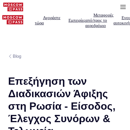
Μεταφορές
Αγοράστε
Ενοι
Εμπειρίες
από/προς το
τώρα
αυτοκινή
αεροδρόμιο
Blog
Επεξήγηση των
Διαδικασιών Άφιξης
στη Ρωσία - Είσοδος,
Έλεγχος Συνόρων &