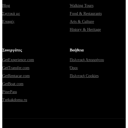
Blog
Walking Tours
Σχετικά με
Food & Restaurants
Επαφές
Arts & Culture
History & Heritage
Συνεργάτες
Βοήθεια
GetExperience.com
Πολιτική Απορρήτου
GetTransfer.com
Όροι
GetRentacar.com
Πολιτική Cookies
GetBoat.com
PiterPass
Tutkakdoma.ru