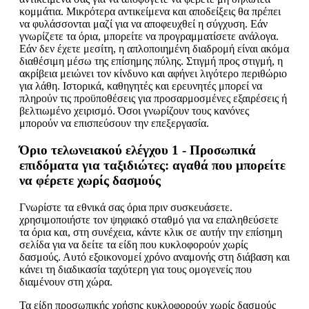
κομμάτια. Μικρότερα αντικείμενα και αποδείξεις θα πρέπει
να φυλάσσονται μαζί για να αποφευχθεί η σύγχυση. Εάν
γνωρίζετε τα όρια, μπορείτε να προγραμματίσετε ανάλογα.
Εάν δεν έχετε μεσίτη, η απλοποιημένη διαδρομή είναι ακόμα
διαθέσιμη μέσω της επίσημης πύλης. Στιγμή προς στιγμή, η
ακρίβεια μειώνει τον κίνδυνο και αφήνει λιγότερο περιθώριο
για λάθη. Ιστορικά, καθηγητές και ερευνητές μπορεί να
πληρούν τις προϋποθέσεις για προσαρμοσμένες εξαιρέσεις ή
βελτιωμένο χειρισμό. Όσοι γνωρίζουν τους κανόνες
μπορούν να επισπεύσουν την επεξεργασία.
Όριο τελωνειακού ελέγχου 1 - Προσωπικά
επιδόματα για ταξιδιώτες: αγαθά που μπορείτε
να φέρετε χωρίς δασμούς
Γνωρίστε τα εθνικά σας όρια πριν συσκευάσετε.
χρησιμοποιήστε τον ψηφιακό σταθμό για να επαληθεύσετε
τα όρια και, στη συνέχεια, κάντε κλικ σε αυτήν την επίσημη
σελίδα για να δείτε τα είδη που κυκλοφορούν χωρίς
δασμούς. Αυτό εξοικονομεί χρόνο αναμονής στη διάβαση και
κάνει τη διαδικασία ταχύτερη για τους ομογενείς που
διαμένουν στη χώρα.
Τα είδη προσωπικής χρήσης κυκλοφορούν χωρίς δασμούς