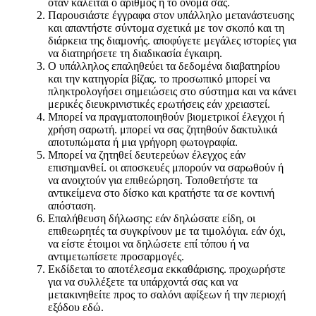
όταν καλείται ο αριθμός ή το όνομά σας.
Παρουσιάστε έγγραφα στον υπάλληλο μετανάστευσης
και απαντήστε σύντομα σχετικά με τον σκοπό και τη
διάρκεια της διαμονής. αποφύγετε μεγάλες ιστορίες για
να διατηρήσετε τη διαδικασία έγκαιρη.
Ο υπάλληλος επαληθεύει τα δεδομένα διαβατηρίου
και την κατηγορία βίζας. το προσωπικό μπορεί να
πληκτρολογήσει σημειώσεις στο σύστημα και να κάνει
μερικές διευκρινιστικές ερωτήσεις εάν χρειαστεί.
Μπορεί να πραγματοποιηθούν βιομετρικοί έλεγχοι ή
χρήση σαρωτή. μπορεί να σας ζητηθούν δακτυλικά
αποτυπώματα ή μια γρήγορη φωτογραφία.
Μπορεί να ζητηθεί δευτερεύων έλεγχος εάν
επισημανθεί. οι αποσκευές μπορούν να σαρωθούν ή
να ανοιχτούν για επιθεώρηση. Τοποθετήστε τα
αντικείμενα στο δίσκο και κρατήστε τα σε κοντινή
απόσταση.
Επαλήθευση δήλωσης: εάν δηλώσατε είδη, οι
επιθεωρητές τα συγκρίνουν με τα τιμολόγια. εάν όχι,
να είστε έτοιμοι να δηλώσετε επί τόπου ή να
αντιμετωπίσετε προσαρμογές.
Εκδίδεται το αποτέλεσμα εκκαθάρισης. προχωρήστε
για να συλλέξετε τα υπάρχοντά σας και να
μετακινηθείτε προς το σαλόνι αφίξεων ή την περιοχή
εξόδου εδώ.