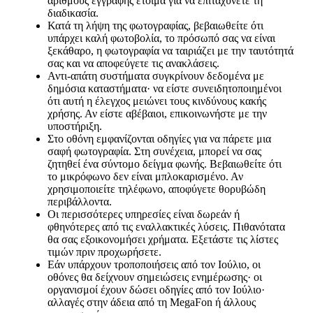
αριθμούς εγγραφής έτοιμα για να επιταχύνετε τη
διαδικασία.
Κατά τη λήψη της φωτογραφίας, βεβαιωθείτε ότι
υπάρχει καλή φωτοβολία, το πρόσωπό σας να είναι
ξεκάθαρο, η φωτογραφία να ταιριάζει με την ταυτότητά
σας και να αποφεύγετε τις ανακλάσεις.
Αντι-απάτη συστήματα συγκρίνουν δεδομένα με
δημόσια καταστήματα· να είστε συνειδητοποιημένοι
ότι αυτή η έλεγχος μειώνει τους κινδύνους κακής
χρήσης. Αν είστε αβέβαιοι, επικοινωνήστε με την
υποστήριξη.
Στο οθόνη εμφανίζονται οδηγίες για να πάρετε μια
σαφή φωτογραφία. Στη συνέχεια, μπορεί να σας
ζητηθεί ένα σύντομο δείγμα φωνής. Βεβαιωθείτε ότι
το μικρόφωνο δεν είναι μπλοκαρισμένο. Αν
χρησιμοποιείτε τηλέφωνο, αποφύγετε θορυβώδη
περιβάλλοντα.
Οι περισσότερες υπηρεσίες είναι δωρεάν ή
φθηνότερες από τις εναλλακτικές λύσεις. Πιθανότατα
θα σας εξοικονομήσει χρήματα. Εξετάστε τις λίστες
τιμών πριν προχωρήσετε.
Εάν υπάρχουν τροποποιήσεις από τον Ιούλιο, οι
οθόνες θα δείχνουν σημειώσεις ενημέρωσης· οι
οργανισμοί έχουν δώσει οδηγίες από τον Ιούλιο·
αλλαγές στην άδεια από τη MegaFon ή άλλους