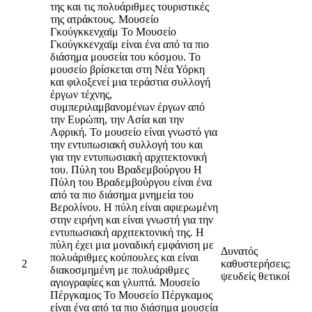
της και τις πολυάριθμες τουριστικές
της ατράκτους. Μουσείο
Γκούγκκενχαϊμ Το Μουσείο
Γκούγκκενχαϊμ είναι ένα από τα πιο
διάσημα μουσεία του κόσμου. Το
μουσείο βρίσκεται στη Νέα Υόρκη
και φιλοξενεί μια τεράστια συλλογή
έργων τέχνης,
συμπεριλαμβανομένων έργων από
την Ευρώπη, την Ασία και την
Αφρική. Το μουσείο είναι γνωστό για
την εντυπωσιακή συλλογή του και
για την εντυπωσιακή αρχιτεκτονική
του. Πύλη του Βραδεμβούργου Η
Πύλη του Βραδεμβούργου είναι ένα
από τα πιο διάσημα μνημεία του
Βερολίνου. Η πύλη είναι αφιερωμένη
στην ειρήνη και είναι γνωστή για την
εντυπωσιακή αρχιτεκτονική της. Η
πύλη έχει μια μοναδική εμφάνιση με
Δυνατός
πολυάριθμες κούπουλες και είναι
2
καθυστερήσεις;
διακοσμημένη με πολυάριθμες
ψευδείς θετικοί
αγιογραφίες και γλυπτά. Μουσείο
Πέργκαμος Το Μουσείο Πέργκαμος
είναι ένα από τα πιο διάσημα μουσεία