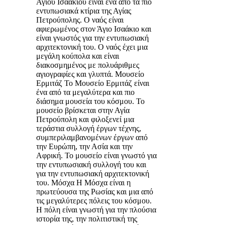
Αγίου Ισαάκίου είναι ένα από τα πιο
εντυπωσιακά κτίρια της Αγίας
Πετρούπολης. Ο ναός είναι
αφιερωμένος στον Άγιο Ισαάκιο και
είναι γνωστός για την εντυπωσιακή
αρχιτεκτονική του. Ο ναός έχει μια
μεγάλη κούπολα και είναι
διακοσμημένος με πολυάριθμες
αγιογραφίες και γλυπτά. Μουσείο
Ερμιτάζ Το Μουσείο Ερμιτάζ είναι
ένα από τα μεγαλύτερα και πιο
διάσημα μουσεία του κόσμου. Το
μουσείο βρίσκεται στην Αγία
Πετρούπολη και φιλοξενεί μια
τεράστια συλλογή έργων τέχνης,
συμπεριλαμβανομένων έργων από
την Ευρώπη, την Ασία και την
Αφρική. Το μουσείο είναι γνωστό για
την εντυπωσιακή συλλογή του και
για την εντυπωσιακή αρχιτεκτονική
του. Μόσχα Η Μόσχα είναι η
πρωτεύουσα της Ρωσίας και μια από
τις μεγαλύτερες πόλεις του κόσμου.
Η πόλη είναι γνωστή για την πλούσια
ιστορία της, την πολιτιστική της