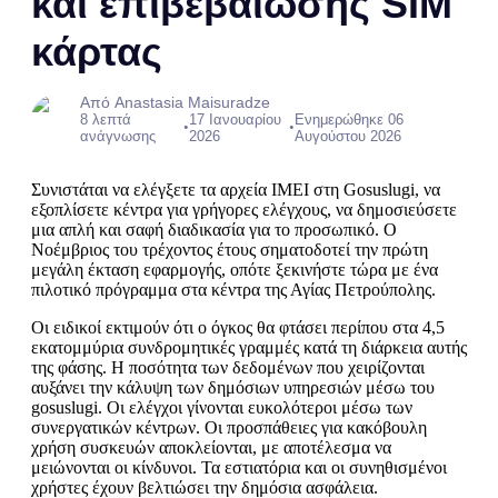
και επιβεβαίωσης SIM
κάρτας
Από Anastasia Maisuradze
8 λεπτά
17 Ιανουαρίου
Ενημερώθηκε 06
•
•
ανάγνωσης
2026
Αυγούστου 2026
Συνιστάται να ελέγξετε τα αρχεία IMEI στη Gosuslugi, να
εξοπλίσετε κέντρα για γρήγορες ελέγχους, να δημοσιεύσετε
μια απλή και σαφή διαδικασία για το προσωπικό. Ο
Νοέμβριος του τρέχοντος έτους σηματοδοτεί την πρώτη
μεγάλη έκταση εφαρμογής, οπότε ξεκινήστε τώρα με ένα
πιλοτικό πρόγραμμα στα κέντρα της Αγίας Πετρούπολης.
Οι ειδικοί εκτιμούν ότι ο όγκος θα φτάσει περίπου στα 4,5
εκατομμύρια συνδρομητικές γραμμές κατά τη διάρκεια αυτής
της φάσης. Η ποσότητα των δεδομένων που χειρίζονται
αυξάνει την κάλυψη των δημόσιων υπηρεσιών μέσω του
gosuslugi. Οι ελέγχοι γίνονται ευκολότεροι μέσω των
συνεργατικών κέντρων. Οι προσπάθειες για κακόβουλη
χρήση συσκευών αποκλείονται, με αποτέλεσμα να
μειώνονται οι κίνδυνοι. Τα εστιατόρια και οι συνηθισμένοι
χρήστες έχουν βελτιώσει την δημόσια ασφάλεια.