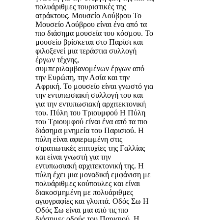
πολυάριθμες τουριστικές της
ατράκτους. Μουσείο Λούβρου Το
Μουσείο Λούβρου είναι ένα από τα
πιο διάσημα μουσεία του κόσμου. Το
μουσείο βρίσκεται στο Παρίσι και
φιλοξενεί μια τεράστια συλλογή
έργων τέχνης,
συμπεριλαμβανομένων έργων από
την Ευρώπη, την Ασία και την
Αφρική. Το μουσείο είναι γνωστό για
την εντυπωσιακή συλλογή του και
για την εντυπωσιακή αρχιτεκτονική
του. Πύλη του Τριουμφού Η Πύλη
του Τριουμφού είναι ένα από τα πιο
διάσημα μνημεία του Παρισιού. Η
πύλη είναι αφιερωμένη στις
στρατιωτικές επιτυχίες της Γαλλίας
και είναι γνωστή για την
εντυπωσιακή αρχιτεκτονική της. Η
πύλη έχει μια μοναδική εμφάνιση με
πολυάριθμες κούπουλες και είναι
διακοσμημένη με πολυάριθμες
αγιογραφίες και γλυπτά. Οδός Σω Η
Οδός Σω είναι μια από τις πιο
διάσημες οδούς του Παρισιού. Η