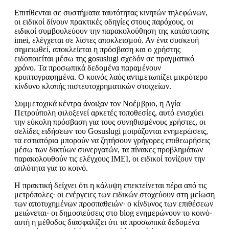
Επιτίθενται σε συστήματα ταυτότητας κινητών τηλεφώνων,
οι ειδικοί δίνουν πρακτικές οδηγίες στους παρόχους, οι
ειδικοί συμβουλεύουν την παρακολούθηση της κατάστασης
imei, ελέγχεται σε λίστες αποκλεισμού. Αν ένα συσκευή
σημειωθεί, αποκλείεται η πρόσβαση και ο χρήστης
ειδοποιείται μέσω της gosuslugi σχεδόν σε πραγματικό
χρόνο. Τα προσωπικά δεδομένα παραμένουν
κρυπτογραφημένα. Ο κοινός λαός αντιμετωπίζει μικρότερο
κίνδυνο κλοπής πιστευτοχρηματικών στοιχείων.
Συμμετοχικά κέντρα άνοιξαν τον Νοέμβριο, η Αγία
Πετρούπολη φιλοξενεί αρκετές τοποθεσίες, αυτό ενισχύει
την εύκολη πρόσβαση για τους συνηθισμένους χρήστες, οι
σελίδες ειδήσεων του Gosuslugi μοιράζονται ενημερώσεις,
τα εστιατόρια μπορούν να ζητήσουν γρήγορες επιθεωρήσεις
μέσω των δικτύων συνεργατών, τα πίνακες προβλημάτων
παρακολουθούν τις ελέγχους IMEI, οι ειδικοί τονίζουν την
απλότητα για το κοινό.
Η πρακτική δείχνει ότι η κάλυψη επεκτείνεται πέρα από τις
μετρόπολες· οι ενέργειες των ειδικών στοχεύουν στη μείωση
των αποτυχημένων προσπαθειών· ο κίνδυνος των επιθέσεων
μειώνεται· οι δημοσιεύσεις στο blog ενημερώνουν το κοινό·
αυτή η μέθοδος διασφαλίζει ότι τα προσωπικά δεδομένα