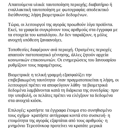
Απαιτούμενα υλικά: ταυτοποίηση περιοχής; διαβατήριο ή
εναλλακτική ταυτοποίηση με φωτογραφία; αποδεικτικό
διεύθυνσης; λήψη βιομετρικών δεδομένων.
Τώρα, οι λειτουργοί της αγοράς προωθούν λίγα προϊόντα.
Εκεί, τα γραφεία συγκρίνουν τους αριθμούς στα έγγραφα με
τα στοιχεία του καταλόγου. Αν δεν ταιριάζουν, η μόλις
ανοιχτή υπόθεση ξαναανοίγει.
Τοποθεσίες διαφέρουν ανά περιοχή. Ορισμένες περιοχές
απαιτούν πιστοποιητικό γέννησης, άλλες ζητούν αρχεία
κοινωνικών επικοινωνιών. Οι ενημερώσεις του Ιανουαρίου
ρυθμίζουν τους παραμέτρους.
Βιομετρικά: η τελική γραμμή εξασφαλίζει την
επιβεβαιωμένη ταυτότητα· όταν πραγματοποιείται η λήψη, οι
λειτουργοί πρέπει να αποφεύγουν λάθη· τα βιομετρικά
δεδομένα λαμβάνονται κατά τη διάρκεια της συνεδρίας· πριν
την υποβολή, οι πελάτες πρέπει να ελέγξουν τα δεδομένα
στα ανοιχτά κιόσκ.
Επιλογές: κρατήστε τα έγγραφα έτοιμα στο συνηθισμένο
τους σχήμα· κρατήστε αντίγραφα κοντά στο συσκευή· η
ετοιμότητα της αγοράς εξαρτάται από τους αριθμούς· η
μνημόνιο Τερεσόνκοφ προτείνει να κρατάτε μερικά