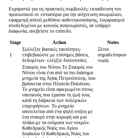
Ευχαριστώ για τις πρακτικές συμβουλές: εκπαίδευση του
προσωπικού σε εστιατόρια για την ανίχνευση ανωμαλιών,
εφαρμογή απλού μεθόδου αυθεντικοποίησης, λογαριασμοί
συνδεδεμένοι με κοινούς αναγνωριστές, αν υπάρχει
διαφωνία, ανεβείστε το επίπεδο.
Stage
Action
Notes
Συλλέξτε βασικές ταυτότητες·
Ξένοι
1
επιβεβαιώστε με επίσημες βάσεις
σημαδεύτηκαν
δεδομένων· ελέγξτε διπλοτυπίες
νωρίς
Σταυρός του Νότου Το Σταυρός του
Νότου είναι ένα από τα πιο διάσημα
μνημεία της Αγίας Πετρούπολης, που
βρίσκεται στην Πλατεία Παλάτιου.
Το μνημείο είναι αφιερωμένο στους
ναυτικούς που έχασαν τη ζωή τους
κατά τη διάρκεια των πολεμικών
επιχειρήσεων. Το μνημείο
αποτελείται από ένα ψηλό στήλη με
ένα σταυρό στην κορυφή και μια
πλάκα με τα ονόματα των νεκρών.
Καθεδρικός Ναός του Αγίου
Ισαάκίου Ο Καθεδρικός Ναός του