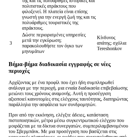
της και τις πολυάριθμες ιστορικές και
πολιτιστικές ατράκτους που
φιλοξενεί. Η πλατεία είναι επίσης
γνωστή για την ενεργή ζωή της και τις
πολυάριθμες τουριστικές της
ατράκτους.
Δώστε περιορισμένες υπηρεσίες
Κίνδυνος
μετά την εγκύρωση;
3
απάτης; σχόλια
παρακολουθήστε τον όγκο των
Tereshonkov
μηνυμάτων
Βήμα-βήμα διαδικασία εγγραφής σε νέες
περιοχές
Αρχίζοντας με ένα προφίλ που έχει ήδη συμπληρωθεί
ανάλογα με την περιοχή, μια ενιαία διαδικασία επιβεβαίωσης
μειώνει τους χρόνους αναμονής. Αυτή η προσέγγιση
αξιοποιεί καινοτομίες στις ελέγχους ταυτότητας, διατηρώντας
παράλληλα την ασφάλεια των συνδρομητών.
Πριν από την εκκίνηση, ελέγξτε άδειες, κατάσταση
πιστοποιητικών, μέτρα μέσω συγκεντρωτικού ελέγχου που
μοιράζεται με τα δίκτυα συνεργατών, συμπεριλαμβανομένου
του Σβερμπάνκ. Με μια προσέγγιση που βασίζεται στις
κοινωνικές πλατφόρμες, οι ομάδες που συνεντεύχθηκαν από