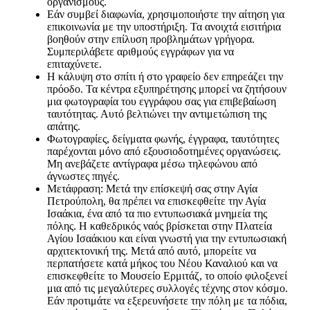
οργανισμούς.
Εάν συμβεί διαφωνία, χρησιμοποιήστε την αίτηση για
επικοινωνία με την υποστήριξη. Τα ανοιχτά εισιτήρια
βοηθούν στην επίλυση προβλημάτων γρήγορα.
Συμπεριλάβετε αριθμούς εγγράφων για να
επιταχύνετε.
Η κάλυψη στο σπίτι ή στο γραφείο δεν επηρεάζει την
πρόοδο. Τα κέντρα εξυπηρέτησης μπορεί να ζητήσουν
μια φωτογραφία του εγγράφου σας για επιβεβαίωση
ταυτότητας. Αυτό βελτιώνει την αντιμετώπιση της
απάτης.
Φωτογραφίες, δείγματα φωνής, έγγραφα, ταυτότητες
παρέχονται μόνο από εξουσιοδοτημένες οργανώσεις.
Μη ανεβάζετε αντίγραφα μέσω τηλεφώνου από
άγνωστες πηγές.
Μετάφραση: Μετά την επίσκεψή σας στην Αγία
Πετρούπολη, θα πρέπει να επισκεφθείτε την Αγία
Ισαάκια, ένα από τα πιο εντυπωσιακά μνημεία της
πόλης. Η καθεδρικός ναός βρίσκεται στην Πλατεία
Αγίου Ισαάκιου και είναι γνωστή για την εντυπωσιακή
αρχιτεκτονική της. Μετά από αυτό, μπορείτε να
περπατήσετε κατά μήκος του Νέου Καναλιού και να
επισκεφθείτε το Μουσείο Ερμιτάζ, το οποίο φιλοξενεί
μια από τις μεγαλύτερες συλλογές τέχνης στον κόσμο.
Εάν προτιμάτε να εξερευνήσετε την πόλη με τα πόδια,