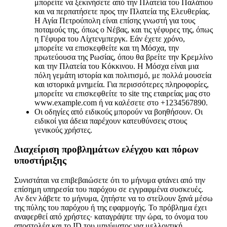
μπορείτε να ξεκινήσετε από την Πλατεία του Παλάτιου
και να περπατήσετε προς την Πλατεία της Ελευθερίας.
Η Αγία Πετρούπολη είναι επίσης γνωστή για τους
ποταμούς της, όπως ο Νέβας, και τις γέφυρες της, όπως
η Γέφυρα του Λίχτενμπεργκ. Εάν έχετε χρόνο,
μπορείτε να επισκεφθείτε και τη Μόσχα, την
πρωτεύουσα της Ρωσίας, όπου θα βρείτε την Κρεμλίνο
και την Πλατεία του Κόκκινου. Η Μόσχα είναι μια
πόλη γεμάτη ιστορία και πολιτισμό, με πολλά μουσεία
και ιστορικά μνημεία. Για περισσότερες πληροφορίες,
μπορείτε να επισκεφθείτε το site της εταιρείας μας στο
www.example.com ή να καλέσετε στο +1234567890.
Οι οδηγίες από ειδικούς μπορούν να βοηθήσουν. Οι
ειδικοί για άδεια παρέχουν κατευθύνσεις στους
γενικούς χρήστες.
Διαχείριση προβλημάτων ελέγχου και πόρων
υποστήριξης
Συνιστάται να επιβεβαιώσετε ότι το μήνυμα φτάνει από την
επίσημη υπηρεσία του παρόχου σε εγγραφμένα συσκευές.
Αν δεν λάβετε το μήνυμα, ζητήστε να το στείλουν ξανά μέσω
της πύλης του παρόχου ή της εφαρμογής. Το πρόβλημα έχει
αναφερθεί από χρήστες· καταγράψτε την ώρα, το όνομα του
αποστολέα και το ID του μηνύματος για μελλοντική