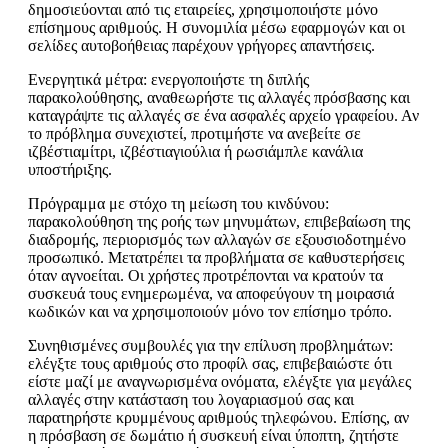
δημοσιεύονται από τις εταιρείες, χρησιμοποιήστε μόνο
επίσημους αριθμούς. Η συνομιλία μέσω εφαρμογών και οι
σελίδες αυτοβοήθειας παρέχουν γρήγορες απαντήσεις.
Ενεργητικά μέτρα: ενεργοποιήστε τη διπλής
παρακολούθησης, αναθεωρήστε τις αλλαγές πρόσβασης και
καταγράψτε τις αλλαγές σε ένα ασφαλές αρχείο γραφείου. Αν
το πρόβλημα συνεχιστεί, προτιμήστε να ανεβείτε σε
ιζβέστιαμίτρι, ιζβέστιαγιούλια ή ρωσιάμπλε κανάλια
υποστήριξης.
Πρόγραμμα με στόχο τη μείωση του κινδύνου:
παρακολούθηση της ροής των μηνυμάτων, επιβεβαίωση της
διαδρομής, περιορισμός των αλλαγών σε εξουσιοδοτημένο
προσωπικό. Μετατρέπει τα προβλήματα σε καθυστερήσεις
όταν αγνοείται. Οι χρήστες προτρέπονται να κρατούν τα
συσκευά τους ενημερωμένα, να αποφεύγουν τη μοιρασιά
κωδικών και να χρησιμοποιούν μόνο τον επίσημο τρόπο.
Συνηθισμένες συμβουλές για την επίλυση προβλημάτων:
ελέγξτε τους αριθμούς στο προφίλ σας, επιβεβαιώστε ότι
είστε μαζί με αναγνωρισμένα ονόματα, ελέγξτε για μεγάλες
αλλαγές στην κατάσταση του λογαριασμού σας και
παρατηρήστε κρυμμένους αριθμούς τηλεφώνου. Επίσης, αν
η πρόσβαση σε δωμάτιο ή συσκευή είναι ύποπτη, ζητήστε