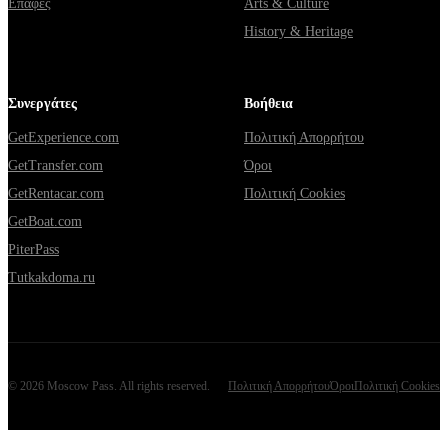
Επαφές
Arts & Culture
History & Heritage
Συνεργάτες
Βοήθεια
GetExperience.com
Πολιτική Απορρήτου
GetTransfer.com
Όροι
GetRentacar.com
Πολιτική Cookies
GetBoat.com
PiterPass
Tutkakdoma.ru
©
2026
Moscow Pass
. All rights reserved.
Πολιτική Απορρήτου
Όροι
Πολιτική Cookies