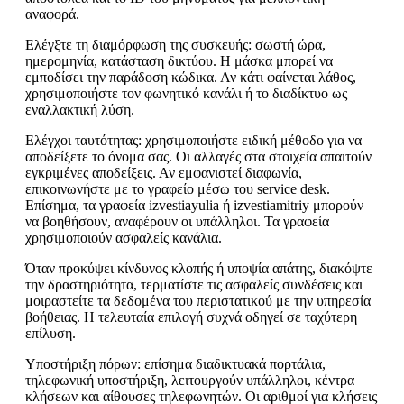
αναφορά.
Ελέγξτε τη διαμόρφωση της συσκευής: σωστή ώρα,
ημερομηνία, κατάσταση δικτύου. Η μάσκα μπορεί να
εμποδίσει την παράδοση κώδικα. Αν κάτι φαίνεται λάθος,
χρησιμοποιήστε τον φωνητικό κανάλι ή το διαδίκτυο ως
εναλλακτική λύση.
Ελέγχοι ταυτότητας: χρησιμοποιήστε ειδική μέθοδο για να
αποδείξετε το όνομα σας. Οι αλλαγές στα στοιχεία απαιτούν
εγκριμένες αποδείξεις. Αν εμφανιστεί διαφωνία,
επικοινωνήστε με το γραφείο μέσω του service desk.
Επίσημα, τα γραφεία izvestiayulia ή izvestiamitriy μπορούν
να βοηθήσουν, αναφέρουν οι υπάλληλοι. Τα γραφεία
χρησιμοποιούν ασφαλείς κανάλια.
Όταν προκύψει κίνδυνος κλοπής ή υποψία απάτης, διακόψτε
την δραστηριότητα, τερματίστε τις ασφαλείς συνδέσεις και
μοιραστείτε τα δεδομένα του περιστατικού με την υπηρεσία
βοήθειας. Η τελευταία επιλογή συχνά οδηγεί σε ταχύτερη
επίλυση.
Υποστήριξη πόρων: επίσημα διαδικτυακά πορτάλια,
τηλεφωνική υποστήριξη, λειτουργούν υπάλληλοι, κέντρα
κλήσεων και αίθουσες τηλεφωνητών. Οι αριθμοί για κλήσεις