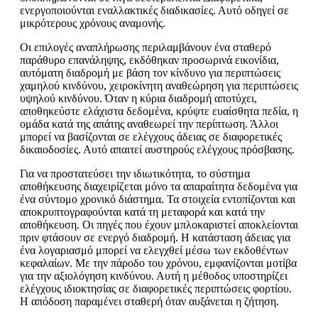
ενεργοποιούνται εναλλακτικές διαδικασίες. Αυτό οδηγεί σε
μικρότερους χρόνους αναμονής.
Οι επιλογές αναπλήρωσης περιλαμβάνουν ένα σταθερό
παράθυρο επανάληψης, εκδόθηκαν προσωρινά εικονίδια,
αυτόματη διαδρομή με βάση τον κίνδυνο για περιπτώσεις
χαμηλού κινδύνου, χειροκίνητη αναθεώρηση για περιπτώσεις
υψηλού κινδύνου. Όταν η κύρια διαδρομή αποτύχει,
αποθηκεύστε ελάχιστα δεδομένα, κρύψτε ευαίσθητα πεδία, η
ομάδα κατά της απάτης αναθεωρεί την περίπτωση. Άλλοι
μπορεί να βασίζονται σε ελέγχους άδειας σε διαφορετικές
δικαιοδοσίες. Αυτό απαιτεί αυστηρούς ελέγχους πρόσβασης.
Για να προστατεύσει την ιδιωτικότητα, το σύστημα
αποθήκευσης διαχειρίζεται μόνο τα απαραίτητα δεδομένα για
ένα σύντομο χρονικό διάστημα. Τα στοιχεία εντοπίζονται και
αποκρυπτογραφούνται κατά τη μεταφορά και κατά την
αποθήκευση. Οι πηγές που έχουν μπλοκαριστεί αποκλείονται
πριν φτάσουν σε ενεργό διαδρομή. Η κατάσταση άδειας για
ένα λογαριασμό μπορεί να ελεγχθεί μέσω των εκδοθέντων
κεφαλαίων. Με την πάροδο του χρόνου, εμφανίζονται μοτίβα
για την αξιολόγηση κινδύνου. Αυτή η μέθοδος υποστηρίζει
ελέγχους ιδιοκτησίας σε διαφορετικές περιπτώσεις φορτίου.
Η απόδοση παραμένει σταθερή όταν αυξάνεται η ζήτηση.