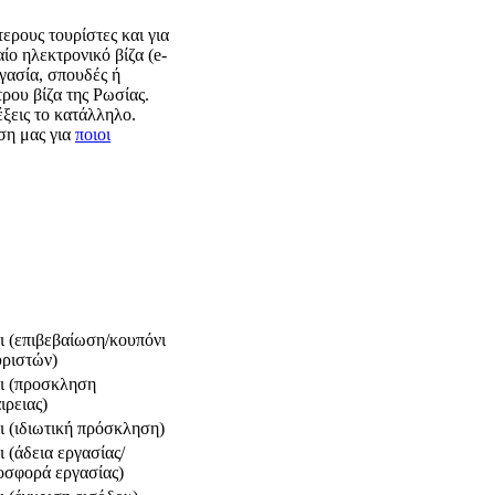
τερους τουρίστες και για
ίο ηλεκτρονικό βίζα (e-
ργασία, σπουδές ή
ρου βίζα της Ρωσίας.
έξεις το κατάλληλο.
ση μας για
ποιοι
ι (επιβεβαίωση/κουπόνι
υριστών)
ι (προσκληση
ιρειας)
ι (ιδιωτική πρόσκληση)
 (άδεια εργασίας/
οσφορά εργασίας)