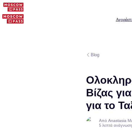
Αγοράστ
Blog
Ολοκληρ
Βίζας γι
για το Τα
Από Anastasia M
5 λεπτά ανάγνωση