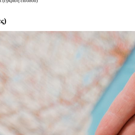
ι (έγκριση εισόδου)
ες)