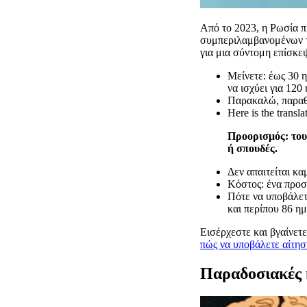
Από το 2023, η Ρωσία π
συμπεριλαμβανομένων τη
για μια σύντομη επίσκεψ
Μείνετε: έως 30 
να ισχύει για 120
Παρακαλώ, παραθέ
Here is the transla
Προορισμός: του
ή σπουδές.
Δεν απαιτείται κ
Κόστος: ένα προσ
Πότε να υποβάλετ
και περίπου 86 ημ
Εισέρχεστε και βγαίνε
πώς να υποβάλετε αίτησ
Παραδοσιακές 