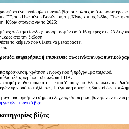
ροσφέρει ένα ενιαίο ηλεκτρονικό βίζα σε πολίτες από περισσότερες α
ς ΕΕ, του Ηνωμένου Βασιλείου, της Κίνας και της Ινδίας. Είναι η α
η. Κύρια στοιχεία για το 2026:
ημέρες από την είσοδο (προσαρμοσμένο από 16 ημέρες στις 23 Αυγούσ
 ημέρες από την έκδοση.
στε το κείμενο που θέλετε να μεταφραστεί.
tion:
ρισμός, επιχειρήσεις ή επισκέψεις φιλοξενίας/ανθρωπιστικού χ
αμία πρόσκληση, κράτηση ξενοδοχείου ή πρόγραμμα ταξιδιού.
αύλιο τέλος περίπου 52 δολάρια ΗΠΑ.
ε αίτηση: διαδικτυακά στο site του Υπουργείου Εξωτερικών της Ρωσί
ερών πριν από το ταξίδι σας. Η έγκριση συνήθως διαρκεί έως και 4 η
τε μόνο από ορισμένα σημεία ελέγχου, συμπεριλαμβανομένων των αε
η για ηλεκτρονικό βίζα
.
κατηγορίες βίζας