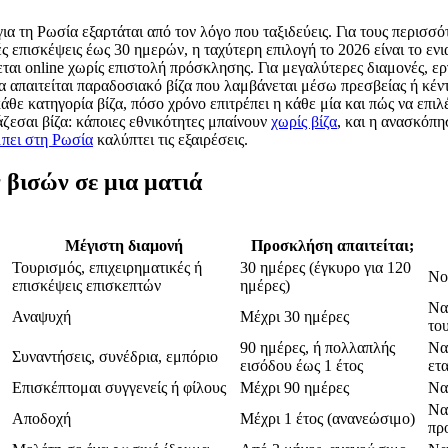
για τη Ρωσία εξαρτάται από τον λόγο που ταξιδεύεις. Για τους περισσό
 επισκέψεις έως 30 ημερών, η ταχύτερη επιλογή το 2026 είναι το ενια
εται online χωρίς επιστολή πρόσκλησης. Για μεγαλύτερες διαμονές, ε
α απαιτείται παραδοσιακό βίζα που λαμβάνεται μέσω πρεσβείας ή κέντ
άθε κατηγορία βίζα, πόσο χρόνο επιτρέπει η κάθε μία και πώς να επιλ
ζεσαι βίζα: κάποιες εθνικότητες μπαίνουν
χωρίς βίζα
, και η ανασκόπη
 μπει στη Ρωσία
καλύπτει τις εξαιρέσεις.
 βισών σε μια ματιά
Μέγιστη διαμονή
Προσκλήση απαιτείται;
Τουρισμός, επιχειρηματικές ή
30 ημέρες (έγκυρο για 120
No
επισκέψεις επισκεπτών
ημέρες)
Να
Αναψυχή
Μέχρι 30 ημέρες
το
90 ημέρες, ή πολλαπλής
Να
Συναντήσεις, συνέδρια, εμπόριο
εισόδου έως 1 έτος
ετα
Επισκέπτομαι συγγενείς ή φίλους
Μέχρι 90 ημέρες
Να
Ναι
Αποδοχή
Μέχρι 1 έτος (ανανεώσιμο)
πρ