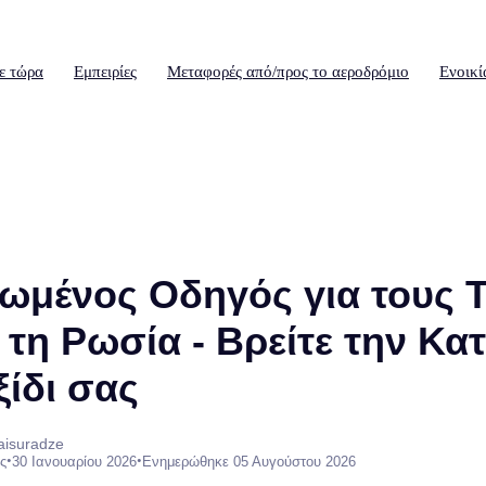
ε τώρα
Εμπειρίες
Μεταφορές από/προς το αεροδρόμιο
Ενοικί
ωμένος Οδηγός για τους 
α τη Ρωσία - Βρείτε την Κ
ξίδι σας
aisuradze
•
•
ς
30 Ιανουαρίου 2026
Ενημερώθηκε 05 Αυγούστου 2026