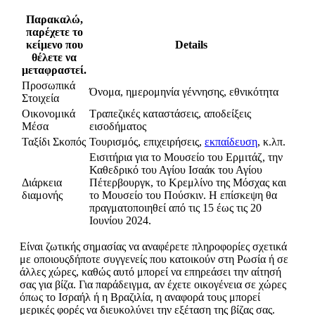
Παρακαλώ,
παρέχετε το
κείμενο που
Details
θέλετε να
μεταφραστεί.
Προσωπικά
Όνομα, ημερομηνία γέννησης, εθνικότητα
Στοιχεία
Οικονομικά
Τραπεζικές καταστάσεις, αποδείξεις
Μέσα
εισοδήματος
Ταξίδι Σκοπός
Τουρισμός, επιχειρήσεις,
εκπαίδευση
, κ.λπ.
Εισιτήρια για το Μουσείο του Ερμιτάζ, την
Καθεδρικό του Αγίου Ισαάκ του Αγίου
Διάρκεια
Πέτερβουργκ, το Κρεμλίνο της Μόσχας και
διαμονής
το Μουσείο του Πούσκιν. Η επίσκεψη θα
πραγματοποιηθεί από τις 15 έως τις 20
Ιουνίου 2024.
Είναι ζωτικής σημασίας να αναφέρετε πληροφορίες σχετικά
με οποιουςδήποτε συγγενείς που κατοικούν στη Ρωσία ή σε
άλλες χώρες, καθώς αυτό μπορεί να επηρεάσει την αίτησή
σας για βίζα. Για παράδειγμα, αν έχετε οικογένεια σε χώρες
όπως το Ισραήλ ή η Βραζιλία, η αναφορά τους μπορεί
μερικές φορές να διευκολύνει την εξέταση της βίζας σας.