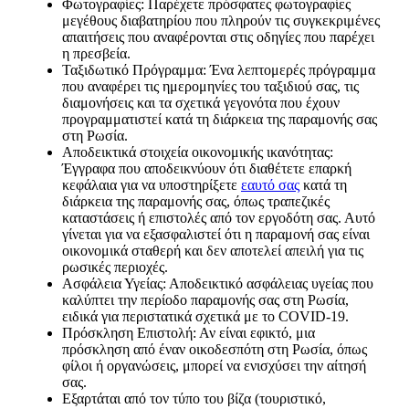
Φωτογραφίες: Παρέχετε πρόσφατες φωτογραφίες
μεγέθους διαβατηρίου που πληρούν τις συγκεκριμένες
απαιτήσεις που αναφέρονται στις οδηγίες που παρέχει
η πρεσβεία.
Ταξιδωτικό Πρόγραμμα: Ένα λεπτομερές πρόγραμμα
που αναφέρει τις ημερομηνίες του ταξιδιού σας, τις
διαμονήσεις και τα σχετικά γεγονότα που έχουν
προγραμματιστεί κατά τη διάρκεια της παραμονής σας
στη Ρωσία.
Αποδεικτικά στοιχεία οικονομικής ικανότητας:
Έγγραφα που αποδεικνύουν ότι διαθέτετε επαρκή
κεφάλαια για να υποστηρίξετε
εαυτό σας
κατά τη
διάρκεια της παραμονής σας, όπως τραπεζικές
καταστάσεις ή επιστολές από τον εργοδότη σας. Αυτό
γίνεται για να εξασφαλιστεί ότι η παραμονή σας είναι
οικονομικά σταθερή και δεν αποτελεί απειλή για τις
ρωσικές περιοχές.
Ασφάλεια Υγείας: Αποδεικτικό ασφάλειας υγείας που
καλύπτει την περίοδο παραμονής σας στη Ρωσία,
ειδικά για περιστατικά σχετικά με το COVID-19.
Πρόσκληση Επιστολή: Αν είναι εφικτό, μια
πρόσκληση από έναν οικοδεσπότη στη Ρωσία, όπως
φίλοι ή οργανώσεις, μπορεί να ενισχύσει την αίτησή
σας.
Εξαρτάται από τον τύπο του βίζα (τουριστικό,