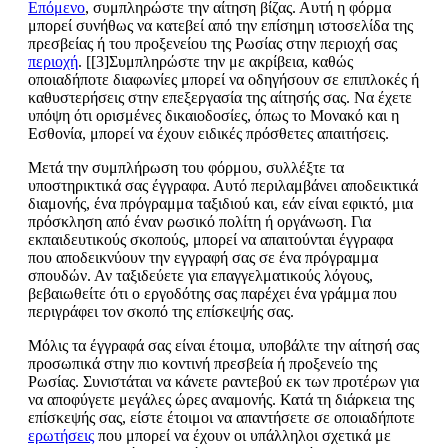
Επόμενο
, συμπληρώστε την αίτηση βίζας. Αυτή η φόρμα
μπορεί συνήθως να κατεβεί από την επίσημη ιστοσελίδα της
πρεσβείας ή του προξενείου της Ρωσίας στην περιοχή σας
περιοχή
. [[3]Συμπληρώστε την με ακρίβεια, καθώς
οποιαδήποτε διαφωνίες μπορεί να οδηγήσουν σε επιπλοκές ή
καθυστερήσεις στην επεξεργασία της αίτησής σας. Να έχετε
υπόψη ότι ορισμένες δικαιοδοσίες, όπως το Μονακό και η
Εσθονία, μπορεί να έχουν ειδικές πρόσθετες απαιτήσεις.
Μετά την συμπλήρωση του φόρμου, συλλέξτε τα
υποστηρικτικά σας έγγραφα. Αυτό περιλαμβάνει αποδεικτικά
διαμονής, ένα πρόγραμμα ταξιδιού και, εάν είναι εφικτό, μια
πρόσκληση από έναν ρωσικό πολίτη ή οργάνωση. Για
εκπαιδευτικούς σκοπούς, μπορεί να απαιτούνται έγγραφα
που αποδεικνύουν την εγγραφή σας σε ένα πρόγραμμα
σπουδών. Αν ταξιδεύετε για επαγγελματικούς λόγους,
βεβαιωθείτε ότι ο εργοδότης σας παρέχει ένα γράμμα που
περιγράφει τον σκοπό της επίσκεψής σας.
Μόλις τα έγγραφά σας είναι έτοιμα, υποβάλτε την αίτησή σας
προσωπικά στην πιο κοντινή πρεσβεία ή προξενείο της
Ρωσίας. Συνιστάται να κάνετε ραντεβού εκ των προτέρων για
να αποφύγετε μεγάλες ώρες αναμονής. Κατά τη διάρκεια της
επίσκεψής σας, είστε έτοιμοι να απαντήσετε σε οποιαδήποτε
ερωτήσεις
που μπορεί να έχουν οι υπάλληλοι σχετικά με