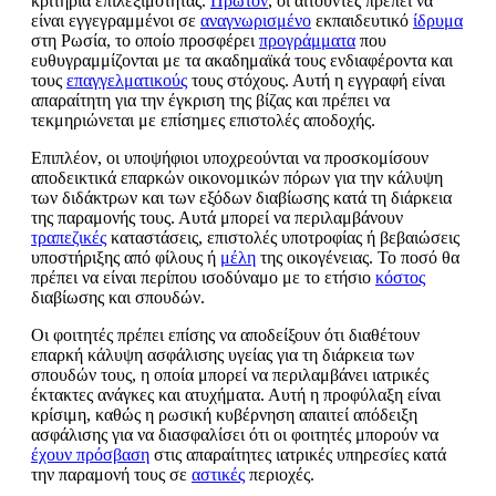
κριτήρια επιλεξιμότητας.
Πρώτον
, οι αιτούντες πρέπει να
είναι εγγεγραμμένοι σε
αναγνωρισμένο
εκπαιδευτικό
ίδρυμα
στη Ρωσία, το οποίο προσφέρει
προγράμματα
που
ευθυγραμμίζονται με τα ακαδημαϊκά τους ενδιαφέροντα και
τους
επαγγελματικούς
τους στόχους. Αυτή η εγγραφή είναι
απαραίτητη για την έγκριση της βίζας και πρέπει να
τεκμηριώνεται με επίσημες επιστολές αποδοχής.
Επιπλέον, οι υποψήφιοι υποχρεούνται να προσκομίσουν
αποδεικτικά επαρκών οικονομικών πόρων για την κάλυψη
των διδάκτρων και των εξόδων διαβίωσης κατά τη διάρκεια
της παραμονής τους. Αυτά μπορεί να περιλαμβάνουν
τραπεζικές
καταστάσεις, επιστολές υποτροφίας ή βεβαιώσεις
υποστήριξης από φίλους ή
μέλη
της οικογένειας. Το ποσό θα
πρέπει να είναι περίπου ισοδύναμο με το ετήσιο
κόστος
διαβίωσης και σπουδών.
Οι φοιτητές πρέπει επίσης να αποδείξουν ότι διαθέτουν
επαρκή κάλυψη ασφάλισης υγείας για τη διάρκεια των
σπουδών τους, η οποία μπορεί να περιλαμβάνει ιατρικές
έκτακτες ανάγκες και ατυχήματα. Αυτή η προφύλαξη είναι
κρίσιμη, καθώς η ρωσική κυβέρνηση απαιτεί απόδειξη
ασφάλισης για να διασφαλίσει ότι οι φοιτητές μπορούν να
έχουν πρόσβαση
στις απαραίτητες ιατρικές υπηρεσίες κατά
την παραμονή τους σε
αστικές
περιοχές.