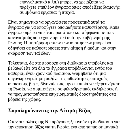
επαγγελματικό κ.λπ.) μπορεί να χρειάζεται να
παρέχετε επιπλέον έγγραφα όπως αποδείξεις διαμονής,
συμβόλαια εργασίας ή πτυχία.
Είναι σημαντικό να οργανώσετε προσεκτικά αυτά τα
έγγραφα για να αποφύγετε οποιαδήποτε καθυστέρηση. Κάθε
έγγραφο πρέπει να είναι πρωτότυπο και σύμφωνα με τους
κανονισμούς που έχουν οριστεί από την κυβέρνηση της
Ρωσίας. Η μη τήρηση αυτών των απαιτήσεων μπορεί να
οδηγήσει σε καθυστερήσεις στην αίτηση ή ακόμη και στην
ακύρωση των ταξιδιών.
Τελευταία, δώστε προσοχή στη διαδικασία υποβολής και
βεβαιωθείτε ότι όλα τα έγγραφα υποβάλλονται εντός του
καθορισμένου χρονικού πλαισίου. Θυμηθείτε ότι μια
οργανωμένη αίτηση αυξάνει τις πιθανότητες επιτυχούς
αποκτησης βίζας, δίνοντάς σας την ευκαιρία να εξερευνήσετε
τη Ρωσία, να συμμετέχετε σε φιλανθρωπικές εκδηλώσεις ή
να πραγματοποιήσετε επιχειρηματικές δραστηριότητες στα
βόρεια της χώρας.
Συμπληρώνοντας την Αίτηση Βίζας
Όταν οι πολίτες της Νικαράγουας ξεκινούν τη διαδικασία για
την απόκτηση βίζας για τη Ρωσία, ένα από τα πιο σημαντικά