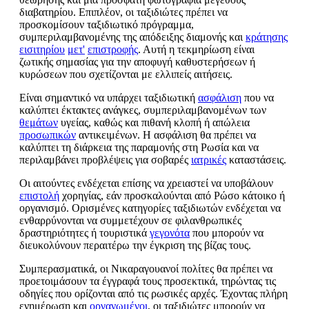
διαβατηρίου. Επιπλέον, οι ταξιδιώτες πρέπει να
προσκομίσουν ταξιδιωτικό πρόγραμμα,
συμπεριλαμβανομένης της απόδειξης διαμονής και
κράτησης
εισιτηρίου
μετ'
επιστροφής
. Αυτή η τεκμηρίωση είναι
ζωτικής σημασίας για την αποφυγή καθυστερήσεων ή
κυρώσεων που σχετίζονται με ελλιπείς αιτήσεις.
Είναι σημαντικό να υπάρχει ταξιδιωτική
ασφάλιση
που να
καλύπτει έκτακτες ανάγκες, συμπεριλαμβανομένων των
θεμάτων
υγείας, καθώς και πιθανή κλοπή ή απώλεια
προσωπικών
αντικειμένων. Η ασφάλιση θα πρέπει να
καλύπτει τη διάρκεια της παραμονής στη Ρωσία και να
περιλαμβάνει προβλέψεις για σοβαρές
ιατρικές
καταστάσεις.
Οι αιτούντες ενδέχεται επίσης να χρειαστεί να υποβάλουν
επιστολή
χορηγίας, εάν προσκαλούνται από Ρώσο κάτοικο ή
οργανισμό. Ορισμένες κατηγορίες ταξιδιωτών ενδέχεται να
ενθαρρύνονται να συμμετέχουν σε φιλανθρωπικές
δραστηριότητες ή τουριστικά
γεγονότα
που μπορούν να
διευκολύνουν περαιτέρω την έγκριση της βίζας τους.
Συμπερασματικά, οι Νικαραγουανοί πολίτες θα πρέπει να
προετοιμάσουν τα έγγραφά τους προσεκτικά, τηρώντας τις
οδηγίες που ορίζονται από τις ρωσικές αρχές. Έχοντας πλήρη
ενημέρωση και
οργανωμένοι
, οι ταξιδιώτες μπορούν να