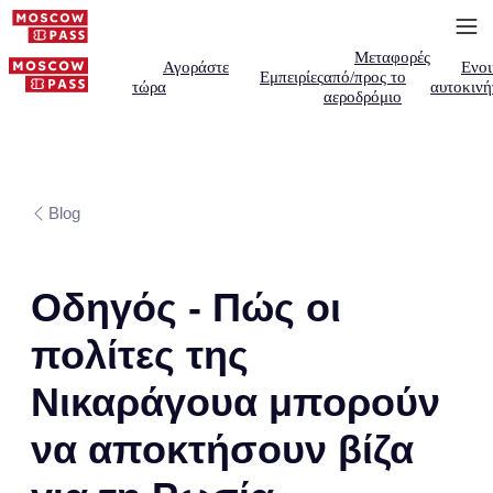
Μεταφορές
Αγοράστε
Ενοι
Εμπειρίες
από/προς το
τώρα
αυτοκινή
αεροδρόμιο
Blog
Οδηγός - Πώς οι
πολίτες της
Νικαράγουα μπορούν
να αποκτήσουν βίζα