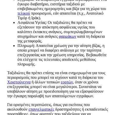
έγκυρο διαβατήριο, εισιτήρια ταξιδιού με
επιβεβαιωμένες ημερομηνίες και βίζα για τη χώρα του
τελικού
προορισμού, εάν απαιτείται (π.χ., Ανατολικό
Τιμόρ ή Ιράκ).
Ασφάλεια Υγείας: Οι ταξιδιώτες θα πρέπει να
εξετάσουν την απόκτηση ασφάλειας υγείας που
καλύπτει έκτακτες ανάγκες, συμπεριλαμβανομένων
ατυχημάτων και ανάγκες
φαρμάκων
κατά τη διάρκεια
της μεταφοράς.
Πληρωμή: Απαιτείται χρέωση για την αίτηση βίζας, η
οποία μπορεί να διαφέρει ανάλογα με την ταχύτητα
επεξεργασίας και την χρέωση υπηρεσίας. Βεβαιωθείτε
ότι ελέγχετε τις τελευταίες αποδεκτές μεθόδους
πληρωμής.
Ταξιδιώτες θα πρέπει επίσης να είναι ενημερωμένα για τους
περιορισμούς που μπορεί να ισχύουν κατά τη διάρκεια του
Χριστούγεννα
ή άλλων τοπικών
εορτών
, όταν οι χρόνοι
επεξεργασίας μπορεί να είναι μεγαλύτεροι. Συνιστάται να
υποβάλουν αίτηση με προειδοποίηση για να εξασφαλίσουν
την έγκαιρη παραλαβή των απαιτούμενων εγγράφων.
Για ορισμένες περιπτώσεις, όπως για εκείνους που
ακολουθούν
επαγγελματικές
δραστηριότητες ή εκπαιδευτικές
προσπάθειες, όπως φοιτητές που ταξιδεύουν για να