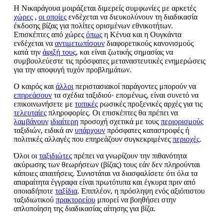
Η Νικαράγουα μοιράζεται διμερείς συμφωνίες με αρκετές
χώρες
,
οι οποίες
ενδέχεται να διευκολύνουν τη διαδικασία
έκδοσης βίζας για πολίτες ορισμένων εθνικοτήτων.
Επισκέπτες από χώρες
όπως
η Κένυα και η Ουγκάντα
ενδέχεται να
αντιμετωπίσουν
διαφορετικούς κανονισμούς
κατά την
άφιξή τους
, και είναι ζωτικής σημασίας να
συμβουλεύεστε τις πρόσφατες μεταναστευτικές ενημερώσεις
για την αποφυγή τυχόν προβλημάτων.
Ο καιρός και
άλλοι
περιστασιακοί παράγοντες μπορούν να
επηρεάσουν
τα σχέδια ταξιδιού· επομένως, είναι συνετό να
επικοινωνήσετε με
τοπικές
ρωσικές προξενικές αρχές για τις
τελευταίες
πληροφορίες. Οι επισκέπτες θα πρέπει να
λαμβάνουν
ιδιαίτερη
προσοχή σχετικά με τους
περιορισμούς
ταξιδιών, ειδικά αν
υπάρχουν
πρόσφατες καταστροφές ή
πολιτικές αλλαγές που επηρεάζουν συγκεκριμένες
περιοχές
.
Όλοι οι
ταξιδιώτες
πρέπει να γνωρίζουν την πιθανότητα
ακύρωσης των θεωρήσεων (βίζας) τους εάν δεν πληρούνται
κάποιες απαιτήσεις. Συνιστάται να διασφαλίσετε ότι όλα τα
απαραίτητα έγγραφα είναι πρωτότυπα και έγκυρα πριν από
οποιαδήποτε
ταξίδια
. Επιπλέον, η πρόσληψη ενός αξιόπιστου
ταξιδιωτικού
πρακτορείου
μπορεί να βοηθήσει στην
απλοποίηση της διαδικασίας αίτησης για βίζα.