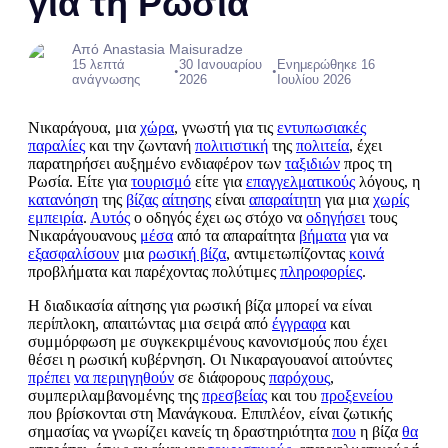
για τη Ρωσία
Από Anastasia Maisuradze
15 λεπτά
30 Ιανουαρίου
Ενημερώθηκε 16
•
•
ανάγνωσης
2026
Ιουλίου 2026
Νικαράγουα, μια
χώρα
, γνωστή για τις
εντυπωσιακές
παραλίες
και την ζωντανή
πολιτιστική
της
πολιτεία
, έχει
παρατηρήσει αυξημένο ενδιαφέρον των
ταξιδιών
προς τη
Ρωσία. Είτε για
τουρισμό
είτε για
επαγγελματικούς
λόγους, η
κατανόηση
της
βίζας
αίτησης
είναι
απαραίτητη
για μια
χωρίς
εμπειρία
.
Αυτός
ο οδηγός έχει ως στόχο να
οδηγήσει
τους
Νικαράγουανους
μέσα
από τα απαραίτητα
βήματα
για να
εξασφαλίσουν
μια
ρωσική βίζα
, αντιμετωπίζοντας
κοινά
προβλήματα και παρέχοντας πολύτιμες
πληροφορίες
.
Η διαδικασία αίτησης για ρωσική βίζα μπορεί να είναι
περίπλοκη, απαιτώντας μια σειρά από
έγγραφα
και
συμμόρφωση με συγκεκριμένους κανονισμούς που έχει
θέσει η ρωσική κυβέρνηση. Οι Νικαραγουανοί αιτούντες
πρέπει
να περιηγηθούν
σε διάφορους
παρόχους
,
συμπεριλαμβανομένης της
πρεσβείας
και του
προξενείου
που βρίσκονται στη Μανάγκουα. Επιπλέον, είναι ζωτικής
σημασίας να γνωρίζει κανείς τη δραστηριότητα
που
η βίζα
θα