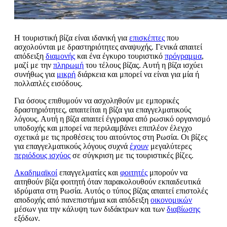
Η τουριστική βίζα είναι ιδανική για
επισκέπτες
που
ασχολούνται με δραστηριότητες αναψυχής. Γενικά απαιτεί
απόδειξη
διαμονής
και ένα έγκυρο τουριστικό
πρόγραμμα
,
μαζί με την
πληρωμή
του τέλους βίζας. Αυτή η βίζα ισχύει
συνήθως για
μικρή
διάρκεια και μπορεί να είναι για μία ή
πολλαπλές εισόδους.
Για όσους επιθυμούν να ασχοληθούν με εμπορικές
δραστηριότητες, απαιτείται η βίζα για επαγγελματικούς
λόγους. Αυτή η βίζα απαιτεί έγγραφα από ρωσικό οργανισμό
υποδοχής και μπορεί να περιλαμβάνει επιπλέον έλεγχο
σχετικά με τις προθέσεις του αιτούντος στη Ρωσία. Οι βίζες
για επαγγελματικούς λόγους συχνά
έχουν
μεγαλύτερες
περιόδους ισχύος
σε σύγκριση με τις τουριστικές βίζες.
Ακαδημαϊκοί
επαγγελματίες και
φοιτητές
μπορούν να
αιτηθούν βίζα φοιτητή όταν παρακολουθούν εκπαιδευτικά
ιδρύματα στη Ρωσία. Αυτός ο τύπος βίζας απαιτεί επιστολές
αποδοχής από πανεπιστήμια και απόδειξη
οικονομικών
μέσων για την κάλυψη των διδάκτρων και των
διαβίωσης
εξόδων.