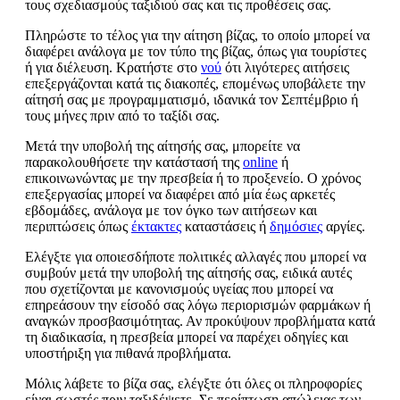
τους σχεδιασμούς ταξιδιού σας και τις προθέσεις σας.
Πληρώστε το τέλος για την αίτηση βίζας, το οποίο μπορεί να
διαφέρει ανάλογα με τον τύπο της βίζας, όπως για τουρίστες
ή για διέλευση. Κρατήστε στο
νού
ότι λιγότερες αιτήσεις
επεξεργάζονται κατά τις διακοπές, επομένως υποβάλετε την
αίτησή σας με προγραμματισμό, ιδανικά τον Σεπτέμβριο ή
τους μήνες πριν από το ταξίδι σας.
Μετά την υποβολή της αίτησής σας, μπορείτε να
παρακολουθήσετε την κατάστασή της
online
ή
επικοινωνώντας με την πρεσβεία ή το προξενείο. Ο χρόνος
επεξεργασίας μπορεί να διαφέρει από μία έως αρκετές
εβδομάδες, ανάλογα με τον όγκο των αιτήσεων και
περιπτώσεις όπως
έκτακτες
καταστάσεις ή
δημόσιες
αργίες.
Ελέγξτε για οποιεσδήποτε πολιτικές αλλαγές που μπορεί να
συμβούν μετά την υποβολή της αίτησής σας, ειδικά αυτές
που σχετίζονται με κανονισμούς υγείας που μπορεί να
επηρεάσουν την είσοδό σας λόγω περιορισμών φαρμάκων ή
αναγκών προσβασιμότητας. Αν προκύψουν προβλήματα κατά
τη διαδικασία, η πρεσβεία μπορεί να παρέχει οδηγίες και
υποστήριξη για πιθανά προβλήματα.
Μόλις λάβετε το βίζα σας, ελέγξτε ότι όλες οι πληροφορίες
είναι σωστές πριν ταξιδέψετε. Σε περίπτωση απώλειας των