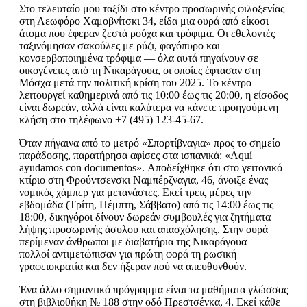
Στο τελευταίο μου ταξίδι στο κέντρο προσωρινής φιλοξενίας
στη Λεωφόρο Χαμοβνίτσκι 34, είδα μια ουρά από είκοσι
άτομα που έφεραν ζεστά ρούχα και τρόφιμα. Οι εθελοντές
ταξινόμησαν σακούλες με ρύζι, φαγόπυρο και
κονσερβοποιημένα τρόφιμα — όλα αυτά πηγαίνουν σε
οικογένειες από τη Νικαράγουα, οι οποίες έφτασαν στη
Μόσχα μετά την πολιτική κρίση του 2025. Το κέντρο
λειτουργεί καθημερινά από τις 10:00 έως τις 20:00, η είσοδος
είναι δωρεάν, αλλά είναι καλύτερα να κάνετε προηγούμενη
κλήση στο τηλέφωνο +7 (495) 123-45-67.
Όταν πήγαινα από το μετρό «Σπορτίβναγια» προς το σημείο
παράδοσης, παρατήρησα αφίσες στα ισπανικά: «Aquí
ayudamos con documentos». Αποδείχθηκε ότι στο γειτονικό
κτίριο στη Φρούντσενσκι Ναμπέρζναγια, 46, άνοιξε ένας
νομικός χάμπερ για μετανάστες. Εκεί τρεις μέρες την
εβδομάδα (Τρίτη, Πέμπτη, Σάββατο) από τις 14:00 έως τις
18:00, δικηγόροι δίνουν δωρεάν συμβουλές για ζητήματα
λήψης προσωρινής άσυλου και απασχόλησης. Στην ουρά
περίμεναν άνθρωποι με διαβατήρια της Νικαράγουα —
πολλοί αντιμετώπισαν για πρώτη φορά τη ρωσική
γραφειοκρατία και δεν ήξεραν πού να απευθυνθούν.
Ένα άλλο σημαντικό πρόγραμμα είναι τα μαθήματα γλώσσας
στη βιβλιοθήκη № 188 στην οδό Πρεστσένκα, 4. Εκεί κάθε