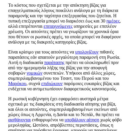
Το κόστος που σχετίζεται με την απόκτηση βίζας για
επαγγελματικούς λόγους ποικίλλει ανάλογα με τη διάρκεια
παραμονής και την ταχύτητα επεξεργασίας που ζητείται. Η
τυπική επεξεργασία μπορεί να διαρκέσει έως και 30
ημέρες
,
αλλά επιτρέπονται
επιταχυνόμενες
υπηρεσίες με επιπλέον
χρέωση. Οι αιτούντες πρέπει να γνωρίζουν τα χρονικά όρια
που θέτουν οι ρωσικές αρχές, τα οποία μπορεί να διαφέρουν
ανάλογα με τις διακριτές κατηγορίες βίζας.
Είναι κρίσιμο για τους αιτούντες να
υπολογίζουν
πιθανές
παρατάσεις εάν απαιτούν μεγαλύτερη παραμονή στη Ρωσία.
Αυτή η διαδικασία
παράτασης
πρέπει να ολοκληρωθεί πριν
από την ημερομηνία λήξης της βίζας για την αποφυγή
σοβαρών
νομικών
συνεπειών. Υπήκοοι από άλλες χώρες,
συμπεριλαμβανομένου του Τσαντ, του Περού και του
Μαρόκου
, συχνά
επιδιώκουν
παρόμοιες ευκαιρίες βίζας και
ενδέχεται να αντιμετωπίσουν διαφορετικούς κανονισμούς.
Η ρωσική κυβέρνηση έχει εφαρμόσει αυστηρά μέτρα
σχετικά με τις διακρίσεις στη διαδικασία αίτησης για βίζα,
και όλοι οι αιτούντες, συμπεριλαμβανομένων εκείνων από
χώρες όπως η Αρμενία, η Δανία και το Νεπάλ, θα πρέπει να
αισθάνονται
ενθαρρυμένοι να
υποβάλουν αίτηση
χωρίς φόβο
μεροληψίας. Ωστόσο, απρόβλεπτες περιστάσεις, όπως η
απαίτηση για πρόσθετα έγγραφα, μπορούν να παρατείνουν