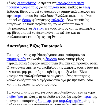
Τέλος,
οι τουρίστες
θα πρέπει να
υπολογίσουν στον
προϋπολογισμό τους
για τα
ταξίδια
τους, καθώς τα
τέλη
έκδοσης βίζας μπορεί να διαφέρουν σημαντικά ανάλογα με
την
υπηρεσία
που θα επιλέξουν. Εναλλακτικά, ορισμένοι
μπορεί να
βρουν
φθηνότερες
επιλογές
μέσω απευθείας
αιτήσεων. Σε κάθε περίπτωση, το να φτάσετε καλά
πληροφορημένοι
σχετικά
με τους τύπους και τις απαιτήσεις
της βίζας μπορεί να διευκολύνει τα ταξίδια και τις
απολαυστικές επισκέψεις στη Ρωσία.
Απαιτήσεις Βίζας Τουρισμού
Για τους πολίτες της Νικαράγουας που επιθυμούν να
επισκεφθούν
τη Ρωσία, η
έκδοση
τουριστικής βίζας
περιλαμβάνει διάφορα απαραίτητα βήματα και προϋποθέσεις.
Οι αιτούντες πρέπει να υποβάλουν τις αιτήσεις τους μέσω της
πλησιέστερης ρωσικής πρεσβείας ή προξενείου. Είναι
κρίσιμο να επαληθεύονται οι συγκεκριμένες απαιτήσεις,
καθώς ενδέχεται να διαφέρουν ανάλογα με την τοποθεσία
και την εθνικότητα του αιτούντος.
Τα κοινά απαιτούμενα έγγραφα περιλαμβάνουν ένα έγκυρο
διαβατήριο
με ελάχιστη περίοδο ισχύος έξι μηνών
πέραν
της
προγραμματισμένης
διαμονής
, μια
συμπληρωμένη
αίτηση
θεώρησης και μια πρόσφατη φωτογραφία μεγέθους