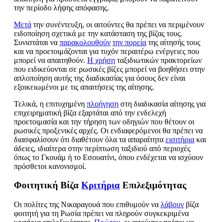
την περίοδο λήψης απόφασης.
Μετά
την συνέντευξη, οι αιτούντες θα πρέπει να περιμένουν
ειδοποίηση σχετικά με την κατάσταση της βίζας τους.
Συνιστάται να
παρακολουθούν
την πορεία
της αίτησής τους
και να προετοιμάζονται για τυχόν περαιτέρω ενέργειες που
μπορεί να απαιτηθούν.
Η χρήση
ταξιδιωτικών πρακτορείων
που ειδικεύονται σε ρωσικές βίζες μπορεί να βοηθήσει στην
απλοποίηση αυτής της διαδικασίας για όσους δεν είναι
εξοικειωμένοι με τις απαιτήσεις της αίτησης.
Τελικά, η επιτυχημένη
πλοήγηση
στη διαδικασία αίτησης για
επιχειρηματική βίζα εξαρτάται από την ενδελεχή
προετοιμασία και την τήρηση των οδηγιών που θέτουν οι
ρωσικές προξενικές αρχές. Οι ενδιαφερόμενοι θα πρέπει να
διασφαλίσουν ότι διαθέτουν όλα τα απαραίτητα
εισιτήρια
και
άδειες, ιδιαίτερα στην περίπτωση ταξιδιού από περιοχές
όπως το Γκουάμ ή το Εσουατίνι, όπου ενδέχεται να ισχύουν
πρόσθετοι κανονισμοί.
Φοιτητική Βίζα
Κριτήρια
Επιλεξιμότητας
Οι πολίτες της Νικαραγουά που επιθυμούν να
λάβουν
βίζα
φοιτητή για τη Ρωσία πρέπει να πληρούν συγκεκριμένα