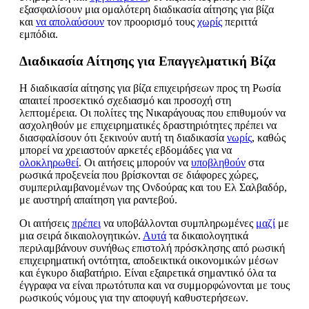
εξασφαλίσουν μια ομαλότερη διαδικασία αίτησης για βίζα
και
να απολαύσουν
τον προορισμό τους
χωρίς
περιττά
εμπόδια.
Διαδικασία Αίτησης για Επαγγελματική Βίζα
Η διαδικασία αίτησης για βίζα επιχειρήσεων προς τη Ρωσία
απαιτεί προσεκτικό σχεδιασμό και προσοχή στη
λεπτομέρεια. Οι πολίτες της Νικαράγουας που επιθυμούν να
ασχοληθούν με επιχειρηματικές δραστηριότητες πρέπει να
διασφαλίσουν ότι ξεκινούν αυτή τη διαδικασία
νωρίς
, καθώς
μπορεί να χρειαστούν αρκετές εβδομάδες για να
ολοκληρωθεί
. Οι αιτήσεις μπορούν να
υποβληθούν
στα
ρωσικά προξενεία που βρίσκονται σε διάφορες χώρες,
συμπεριλαμβανομένων της Ονδούρας και του Ελ Σαλβαδόρ,
με αυστηρή απαίτηση για ραντεβού.
Οι αιτήσεις
πρέπει
να υποβάλλονται συμπληρωμένες
μαζί
με
μια σειρά δικαιολογητικών.
Αυτά
τα δικαιολογητικά
περιλαμβάνουν συνήθως επιστολή πρόσκλησης από ρωσική
επιχειρηματική οντότητα, αποδεικτικά οικονομικών μέσων
και έγκυρο διαβατήριο. Είναι εξαιρετικά σημαντικό όλα τα
έγγραφα να είναι πρωτότυπα και να συμμορφώνονται με τους
ρωσικούς νόμους για την αποφυγή καθυστερήσεων.