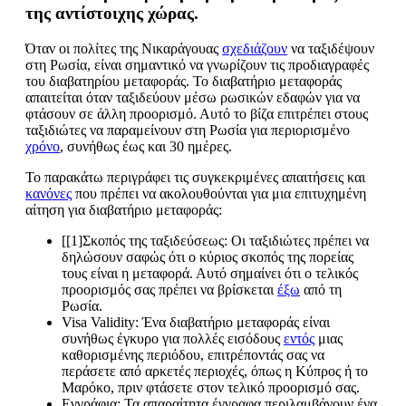
της αντίστοιχης χώρας.
Όταν οι πολίτες της Νικαράγουας
σχεδιάζουν
να ταξιδέψουν
στη Ρωσία, είναι σημαντικό να γνωρίζουν τις προδιαγραφές
του διαβατηρίου μεταφοράς. Το διαβατήριο μεταφοράς
απαιτείται όταν ταξιδεύουν μέσω ρωσικών εδαφών για να
φτάσουν σε άλλη προορισμό. Αυτό το βίζα επιτρέπει στους
ταξιδιώτες να παραμείνουν στη Ρωσία για περιορισμένο
χρόνο
, συνήθως έως και 30 ημέρες.
Το παρακάτω περιγράφει τις συγκεκριμένες απαιτήσεις και
κανόνες
που πρέπει να ακολουθούνται για μια επιτυχημένη
αίτηση για διαβατήριο μεταφοράς:
[[1]Σκοπός της ταξιδεύσεως: Οι ταξιδιώτες πρέπει να
δηλώσουν σαφώς ότι ο κύριος σκοπός της πορείας
τους είναι η μεταφορά. Αυτό σημαίνει ότι ο τελικός
προορισμός σας πρέπει να βρίσκεται
έξω
από τη
Ρωσία.
Visa Validity: Ένα διαβατήριο μεταφοράς είναι
συνήθως έγκυρο για πολλές εισόδους
εντός
μιας
καθορισμένης περιόδου, επιτρέποντάς σας να
περάσετε από αρκετές περιοχές, όπως η Κύπρος ή το
Μαρόκο, πριν φτάσετε στον τελικό προορισμό σας.
Εγγράφια: Τα απαραίτητα έγγραφα περιλαμβάνουν ένα