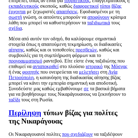
επιτρέπει, όπως αν είναι για
τουριστικούς
, επαγγελματικούς ή
εκπαιδευτικούς
σκοπούς, καθώς
διαφορετικοί
τύποι
βίζας
έρχονται
με ξεχωριστές
απαιτήσεις
. Εφοδιασμένοι με τη
σωστή
γνώση, οι αιτούντες μπορούν να
αποφύγουν
κρίσιμα
λάθη που μπορεί να καθυστερήσουν τα
ταξιδιωτικά
τους
σχέδια
.
Μέσα από αυτόν τον οδηγό, θα καλύψουμε σημαντικά
στοιχεία όπως η απαιτούμενη τεκμηρίωση, οι διαδικασίες
αίτησης
, καθώς και οι τοποθεσίες
πρεσβειών
, καθώς και
συμβουλές για τη συμπλήρωση φόρμων και το
προγραμματισμό
ραντεβού. Είτε είστε ένας ταξιδιώτης που
επιθυμεί να
ανταποκριθεί
στο πλούσιο
ιστορικό
της
Μόσχας
ή ένας
φοιτητής
που ονειρεύεται να
μελετήσει
στη
Αγία
Πετρούπολη
, η κατανόηση της διαδικασίας αίτησης βίζας
μπορεί να κάνει την εμπειρία σημαντική και αποδοτική.
Συνοδεύστε μας καθώς εμβαθύνουμε
σε
τα βασικά βήματα
για να βοηθήσουμε τους Νικαράγουανους να ξεκινήσουν το
ταξίδι
τους στη Ρωσία.
Περίληψη
τύπων βίζας για πολίτες
της Νικαράγουας
Οι Νικαραγουανοί πολίτες
που σχεδιάζουν
να ταξιδέψουν