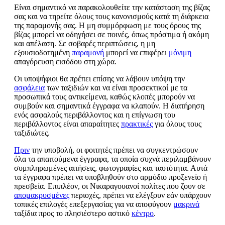
Είναι σημαντικό να παρακολουθείτε την κατάσταση της βίζας
σας και να τηρείτε όλους τους κανονισμούς κατά τη διάρκεια
της παραμονής σας. Η μη συμμόρφωση με τους όρους της
βίζας μπορεί να οδηγήσει σε ποινές, όπως πρόστιμα ή ακόμη
και απέλαση. Σε σοβαρές περιπτώσεις, η μη
εξουσιοδοτημένη
παραμονή
μπορεί να επιφέρει
μόνιμη
απαγόρευση εισόδου στη χώρα.
Οι υποψήφιοι θα πρέπει επίσης να λάβουν υπόψη την
ασφάλεια
των ταξιδιών και να είναι προσεκτικοί με τα
προσωπικά τους αντικείμενα, καθώς κλοπές μπορούν να
συμβούν και σημαντικά έγγραφα να κλαπούν. Η διατήρηση
ενός ασφαλούς περιβάλλοντος και η επίγνωση του
περιβάλλοντος είναι απαραίτητες
πρακτικές
για όλους τους
ταξιδιώτες.
Πριν
την υποβολή, οι φοιτητές πρέπει να συγκεντρώσουν
όλα τα απαιτούμενα έγγραφα, τα οποία συχνά περιλαμβάνουν
συμπληρωμένες αιτήσεις, φωτογραφίες και ταυτότητα. Αυτά
τα έγγραφα πρέπει να υποβληθούν στο αρμόδιο προξενείο ή
πρεσβεία. Επιπλέον, οι Νικαραγουανοί πολίτες που ζουν σε
απομακρυσμένες
περιοχές, πρέπει να ελέγξουν εάν υπάρχουν
τοπικές επιλογές επεξεργασίας για να αποφύγουν
μακρινά
ταξίδια προς το πλησιέστερο αστικό
κέντρο
.