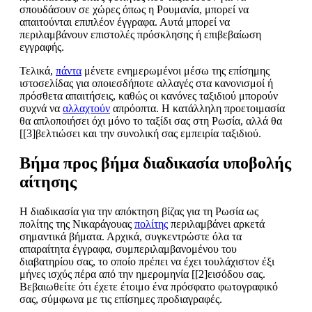
σπουδάσουν σε χώρες όπως η Ρουμανία, μπορεί να
απαιτούνται επιπλέον έγγραφα. Αυτά μπορεί να
περιλαμβάνουν επιστολές πρόσκλησης ή επιβεβαίωση
εγγραφής.
Τελικά,
πάντα
μένετε ενημερωμένοι μέσω της επίσημης
ιστοσελίδας για οποιεσδήποτε αλλαγές στα κανονισμοί ή
πρόσθετα απαιτήσεις, καθώς οι κανόνες ταξιδιού μπορούν
συχνά να
αλλαχτούν
απρόοπτα. Η κατάλληλη προετοιμασία
θα απλοποιήσει όχι μόνο το ταξίδι σας στη Ρωσία, αλλά θα
[[3]βελτιώσει και την συνολική σας εμπειρία ταξιδιού.
Βήμα προς βήμα διαδικασία υποβολής
αίτησης
Η διαδικασία για την απόκτηση βίζας για τη Ρωσία ως
πολίτης της Νικαράγουας
πολίτης
περιλαμβάνει αρκετά
σημαντικά βήματα. Αρχικά, συγκεντρώστε όλα τα
απαραίτητα έγγραφα, συμπεριλαμβανομένου του
διαβατηρίου σας, το οποίο πρέπει να έχει τουλάχιστον έξι
μήνες ισχύς πέρα από την ημερομηνία [[2]εισόδου σας.
Βεβαιωθείτε ότι έχετε έτοιμο ένα πρόσφατο φωτογραφικό
σας, σύμφωνα με τις επίσημες προδιαγραφές.