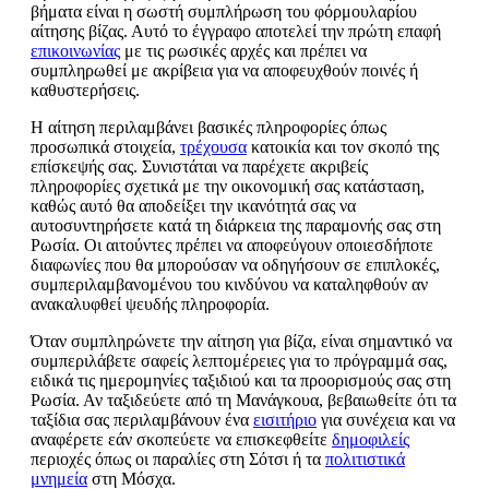
βήματα είναι η σωστή συμπλήρωση του φόρμουλαρίου
αίτησης βίζας. Αυτό το έγγραφο αποτελεί την πρώτη επαφή
επικοινωνίας
με τις ρωσικές αρχές και πρέπει να
συμπληρωθεί με ακρίβεια για να αποφευχθούν ποινές ή
καθυστερήσεις.
Η αίτηση περιλαμβάνει βασικές πληροφορίες όπως
προσωπικά στοιχεία,
τρέχουσα
κατοικία και τον σκοπό της
επίσκεψής σας. Συνιστάται να παρέχετε ακριβείς
πληροφορίες σχετικά με την οικονομική σας κατάσταση,
καθώς αυτό θα αποδείξει την ικανότητά σας να
αυτοσυντηρήσετε κατά τη διάρκεια της παραμονής σας στη
Ρωσία. Οι αιτούντες πρέπει να αποφεύγουν οποιεσδήποτε
διαφωνίες που θα μπορούσαν να οδηγήσουν σε επιπλοκές,
συμπεριλαμβανομένου του κινδύνου να καταληφθούν αν
ανακαλυφθεί ψευδής πληροφορία.
Όταν συμπληρώνετε την αίτηση για βίζα, είναι σημαντικό να
συμπεριλάβετε σαφείς λεπτομέρειες για το πρόγραμμά σας,
ειδικά τις ημερομηνίες ταξιδιού και τα προορισμούς σας στη
Ρωσία. Αν ταξιδεύετε από τη Μανάγκουα, βεβαιωθείτε ότι τα
ταξίδια σας περιλαμβάνουν ένα
εισιτήριο
για συνέχεια και να
αναφέρετε εάν σκοπεύετε να επισκεφθείτε
δημοφιλείς
περιοχές όπως οι παραλίες στη Σότσι ή τα
πολιτιστικά
μνημεία
στη Μόσχα.