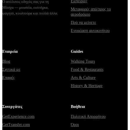
Εμπειρίες
Ο απόλυτος οδηγός σας για τη
Μόσχα — μουσεία, εισιτήρια,
Μεταφορές από/προς το
φαγητό, κουλτούρα και πολλά άλλα.
αεροδρόμιο
Πού να μείνετε
Ενοικίαση αυτοκινήτου
Εταιρεία
Guides
Blog
Walking Tours
Σχετικά με
Food & Restaurants
Επαφές
Arts & Culture
History & Heritage
Συνεργάτες
Βοήθεια
GetExperience.com
Πολιτική Απορρήτου
GetTransfer.com
Όροι