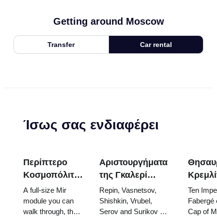
Getting around Moscow
Transfer
Car rental
Ίσως σας ενδιαφέρει
Περίπτερο
Αριστουργήματα
Θησαυ
Κοσμοπόλιταν
της Γκαλερί
Κρεμλί
(Kosmos
Τρετιακόφ: Οι
Αυγά
A full-size Mir
Repin, Vasnetsov,
Ten Imper
Pavilion) στην
Πίνακες που
Φαμπε
module you can
Shishkin, Vrubel,
Fabergé 
walk through, the
Serov and Surikov —
Cap of 
VDNKh: Στη
Αξίζει να
Θρόνοι