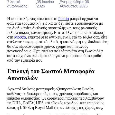
7 λεπτά
05 Ιουνίου
Ενημερώθηκε 06
ανάγνωσης
2026
Αυγούστου 2026
Η αποστολή ενός πακέτου στη
Ρωσία
μπορεί αρχικά να
φαίνεται τρομακτική, ειδικά αν δεν είστε εξοικειωμένοι με
τις διαδικασίες διεθνούς αποστολής και τους ρωσικούς
τελωνειακούς κανονισμούς. Είτε στέλνετε δώρα σε φίλους
στη
Μόσχα
, επιστρέφετε αντικείμενα μετά το ταξίδι σας, είτε
στέλνετε επιχειρηματικό υλικό, η κατανόηση της διαδικασίας
θα σας εξοικονομήσει χρόνο, χρήμα και πιθανούς
πονοκεφάλους. Έχω στείλει πολλά πακέτα στη Ρωσία όλα
αυτά τα χρόνια και είμαι εδώ για να μοιραστώ όσα έμαθα
από την εμπειρία μου.
Επιλογή του Σωστού Μεταφορέα
Αποστολών
Αρκετοί διεθνείς μεταφορείς εξυπηρετούν τη Ρωσία,
καθένας με διαφορετικές τιμές, χρόνους παράδοσης και
επίπεδα αξιοπιστίας. Οι κυριότεροι παίκτες περιλαμβάνουν
τις DHL, FedEx, UPS και εθνικές ταχυδρομικές υπηρεσίες
όπως η USPS, η Royal Mail ή η αντίστοιχη της χώρας σας.