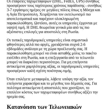
Οι εταιρείες ταχυμεταφορών (DHL, FedEx, UPS) συνήθως
προσφέρουν τους ταχύτερους χρόνους παράδοσης - συνήθως
3-7 εργάσιμες ημέρες σε μεγάλες πόλεις όπως η Μόσχα και
η Αγία Πετρούπολη. Χειρίζονται τον εκτελωνισμό πιο
αποτελεσματικά και παρέχουν ολοκληρωμένη
παρακολούθηση. Ωστόσο, αυτές οι υπηρεσίες έρχονται με
υψηλή τιμή. Η DHL θεωρείται γενικά μία από τις πιο
αξιόπιστες επιλογές για αποστολές στη Ρωσία.
Οι τυπικές ταχυδρομικές υπηρεσίες είναι σημαντικά
φθηνότερες αλλά πιο αργές, χρειάζονται συχνά 2-6
εβδομάδες ανάλογα με τη χώρα προέλευσής σας. Η
παρακολούθηση μπορεί να είναι ασταθής μόλις το πακέτο
εισέλθει στη Ρωσία, και η επεξεργασία από το τελωνείο
μπορεί να διαρκέσει περισσότερο. Για μη επείγοντα
αντικείμενα χαμηλότερης αξίας, οι ταχυδρομικές υπηρεσίες
προσφέρουν καλή σχέση ποιότητας-τιμής.
Όταν επιλέγετε μεταφορέα, λάβετε υπόψη την αξία, τον
επείγοντα χαρακτήρα και το μέγεθος του δέματός σας. Για
πολύτιμα αντικείμενα ή αποστολές που χρονίζουν, το
επιπλέον κόστος των ταχυμεταφορέων συνήθως αξίζει την
ηρεμία σας.
Κατανόηση των Τελωνειακών