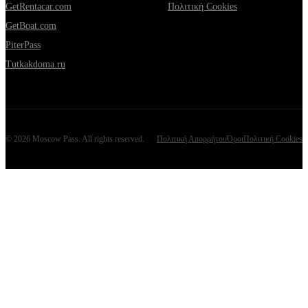
GetRentacar.com
Πολιτική Cookies
GetBoat.com
PiterPass
Tutkakdoma.ru
©
2026
Moscow Pass
. All rights reserved.
Πολιτική Απορρήτου
Όροι
Πολιτική Cookies