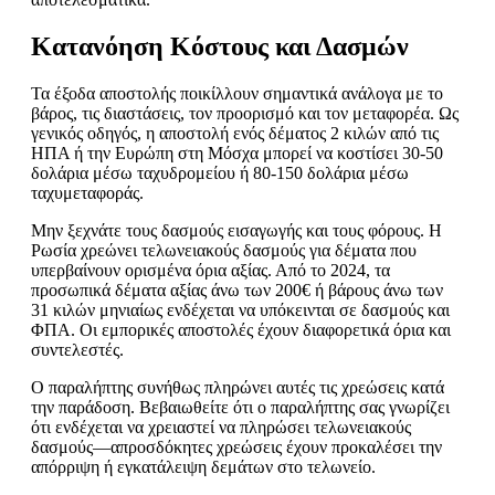
Κατανόηση Κόστους και Δασμών
Τα έξοδα αποστολής ποικίλλουν σημαντικά ανάλογα με το
βάρος, τις διαστάσεις, τον προορισμό και τον μεταφορέα. Ως
γενικός οδηγός, η αποστολή ενός δέματος 2 κιλών από τις
ΗΠΑ ή την Ευρώπη στη Μόσχα μπορεί να κοστίσει 30-50
δολάρια μέσω ταχυδρομείου ή 80-150 δολάρια μέσω
ταχυμεταφοράς.
Μην ξεχνάτε τους δασμούς εισαγωγής και τους φόρους. Η
Ρωσία χρεώνει τελωνειακούς δασμούς για δέματα που
υπερβαίνουν ορισμένα όρια αξίας. Από το 2024, τα
προσωπικά δέματα αξίας άνω των 200€ ή βάρους άνω των
31 κιλών μηνιαίως ενδέχεται να υπόκεινται σε δασμούς και
ΦΠΑ. Οι εμπορικές αποστολές έχουν διαφορετικά όρια και
συντελεστές.
Ο παραλήπτης συνήθως πληρώνει αυτές τις χρεώσεις κατά
την παράδοση. Βεβαιωθείτε ότι ο παραλήπτης σας γνωρίζει
ότι ενδέχεται να χρειαστεί να πληρώσει τελωνειακούς
δασμούς—απροσδόκητες χρεώσεις έχουν προκαλέσει την
απόρριψη ή εγκατάλειψη δεμάτων στο τελωνείο.