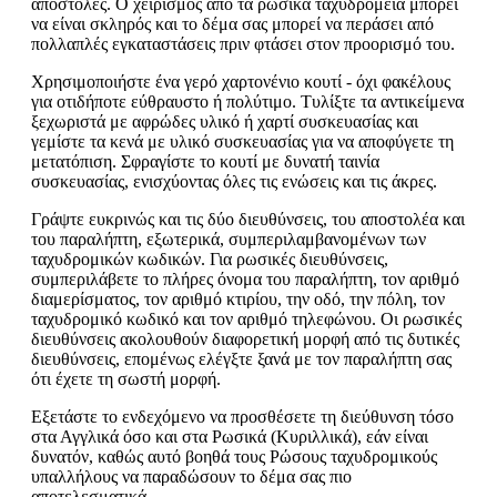
αποστολές. Ο χειρισμός από τα ρωσικά ταχυδρομεία μπορεί
να είναι σκληρός και το δέμα σας μπορεί να περάσει από
πολλαπλές εγκαταστάσεις πριν φτάσει στον προορισμό του.
Χρησιμοποιήστε ένα γερό χαρτονένιο κουτί - όχι φακέλους
για οτιδήποτε εύθραυστο ή πολύτιμο. Τυλίξτε τα αντικείμενα
ξεχωριστά με αφρώδες υλικό ή χαρτί συσκευασίας και
γεμίστε τα κενά με υλικό συσκευασίας για να αποφύγετε τη
μετατόπιση. Σφραγίστε το κουτί με δυνατή ταινία
συσκευασίας, ενισχύοντας όλες τις ενώσεις και τις άκρες.
Γράψτε ευκρινώς και τις δύο διευθύνσεις, του αποστολέα και
του παραλήπτη, εξωτερικά, συμπεριλαμβανομένων των
ταχυδρομικών κωδικών. Για ρωσικές διευθύνσεις,
συμπεριλάβετε το πλήρες όνομα του παραλήπτη, τον αριθμό
διαμερίσματος, τον αριθμό κτιρίου, την οδό, την πόλη, τον
ταχυδρομικό κωδικό και τον αριθμό τηλεφώνου. Οι ρωσικές
διευθύνσεις ακολουθούν διαφορετική μορφή από τις δυτικές
διευθύνσεις, επομένως ελέγξτε ξανά με τον παραλήπτη σας
ότι έχετε τη σωστή μορφή.
Εξετάστε το ενδεχόμενο να προσθέσετε τη διεύθυνση τόσο
στα Αγγλικά όσο και στα Ρωσικά (Κυριλλικά), εάν είναι
δυνατόν, καθώς αυτό βοηθά τους Ρώσους ταχυδρομικούς
υπαλλήλους να παραδώσουν το δέμα σας πιο
αποτελεσματικά.