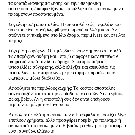
τα κουτιά λιανικής πώλησης και την υπερβολική
συσκευασία, διασφαλίζοντας παράλληλα ότι τα αντικείμενα
παραμένουν προστατευμένα.
Συγκέντρωση αποστολών: Η αποστολή ενός μεγαλύτερου
πακέτου είναι συνήθως φθηνότερη από πολλά μικρά. Αν
στέλνετε αντικείμενα στο ίδιο άτομο, περιμένετε και στείλτε
τα μαζί.
Σύγκριση παρόχων: Οι τιμές διαφέρουν σημαντικά μεταξύ
των παρόχων, ακόμη και μεταξύ διαφορετικών επιπέδων
υπηρεσιών από τον ίδιο πάροχο. Χρησιμοποιήστε
ιστοσελίδες σύγκρισης, αλλά ελέγξτε και απευθείας τις
ιστοσελίδες των παρόχων - μερικές φορές προσφέρουν
εκπτώσεις μέσω διαδικτύου.
Αποφύγετε τις περιόδους αιχμής: Το κόστος αποστολής
συχνά αυξάνεται κατά την περίοδο των εορτών Νοεμβρίου-
Δεκεμβρίου. Αν η αποστολή σας δεν είναι επείγουσα,
περιμένετε μέχρι τον Ιανουάριο.
Ασφαλίστε πολύτιμα αντικείμενα: Η ασφάλιση κοστίζει λίγα
επιπλέον χρήματα, αλλά προσφέρει ηρεμία για πολύτιμα ή
αντικατάστατα αντικείμενα. Η βασική ευθύνη του μεταφορέα
είναι συνήθως ελάχιστη.