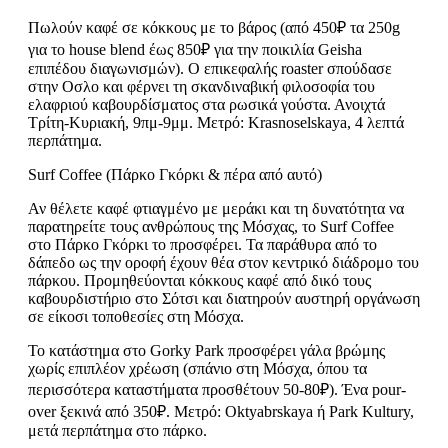
Πωλούν καφέ σε κόκκους με το βάρος (από 450₽ τα 250g
για το house blend έως 850₽ για την ποικιλία Geisha
επιπέδου διαγωνισμών). Ο επικεφαλής roaster σπούδασε
στην Οσλο και φέρνει τη σκανδιναβική φιλοσοφία του
ελαφριού καβουρδίσματος στα ρωσικά γούστα. Ανοιχτά
Τρίτη-Κυριακή, 9πμ-9μμ. Μετρό: Krasnoselskaya, 4 λεπτά
περπάτημα.
Surf Coffee (Πάρκο Γκόρκι & πέρα από αυτό)
Αν θέλετε καφέ φτιαγμένο με μεράκι και τη δυνατότητα να
παρατηρείτε τους ανθρώπους της Μόσχας, το Surf Coffee
στο Πάρκο Γκόρκι το προσφέρει. Τα παράθυρα από το
δάπεδο ως την οροφή έχουν θέα στον κεντρικό διάδρομο του
πάρκου. Προμηθεύονται κόκκους καφέ από δικό τους
καβουρδιστήριο στο Σότσι και διατηρούν αυστηρή οργάνωση
σε είκοσι τοποθεσίες στη Μόσχα.
Το κατάστημα στο Gorky Park προσφέρει γάλα βρώμης
χωρίς επιπλέον χρέωση (σπάνιο στη Μόσχα, όπου τα
περισσότερα καταστήματα προσθέτουν 50-80₽). Ένα pour-
over ξεκινά από 350₽. Μετρό: Oktyabrskaya ή Park Kultury,
μετά περπάτημα στο πάρκο.