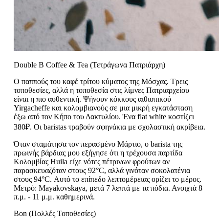
Double B Coffee & Tea (Τετράγωνα Πατριάρχη)
Ο παππούς του καφέ τρίτου κύματος της Μόσχας. Τρεις
τοποθεσίες, αλλά η τοποθεσία στις λίμνες Πατριαρχείου
είναι η πιο αυθεντική. Ψήνουν κόκκους αιθιοπικού
Yirgacheffe και κολομβιανούς σε μια μικρή εγκατάσταση
έξω από τον Κήπο του Δακτυλίου. Ένα flat white κοστίζει
380₽. Οι baristas τραβούν σφηνάκια με σχολαστική ακρίβεια.
Όταν σταμάτησα τον περασμένο Μάρτιο, ο barista της
πρωινής βάρδιας μου εξήγησε ότι η τρέχουσα παρτίδα
Κολομβίας Huila είχε νότες πέτρινων φρούτων αν
παρασκευαζόταν στους 92°C, αλλά γινόταν σοκολατένια
στους 94°C. Αυτό το επίπεδο λεπτομέρειας ορίζει το μέρος.
Μετρό: Mayakovskaya, μετά 7 λεπτά με τα πόδια. Ανοιχτά 8
π.μ. - 11 μ.μ. καθημερινά.
Bon (Πολλές Τοποθεσίες)