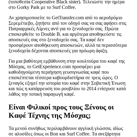
(τοποθεσία Cooperative Black sister). Τελειώστε την ημέρα
στο Gorky Park με το Surf Coffee.
Αν χρησιμοποιείτε το GetTransfer.com από το αεροδρόμιο
Σερεμέτιεβο, ζητήστε από τον οδηγό σας να σας αφήσει στις
Πατριαρχικές Λίμνες αντί για το ξενοδοχείο σας. Πρώτα
επισκεφθείτε το Double B, και αργότερα αποθηκεύστε τις
αποσκευές σας στο ξενοδοχείο σας. Τα καφέ δεν
προσφέρουν αποθήκευση αποσκευών, αλλά τα περισσότερα
ξενοδοχεία δέχονται αποσκευές για πρόωρη άφιξη.
Για μια βαθύτερη εμβάθυνση στην κουλτούρα του καφέ της
Μόσχας, το GetExperience.com προσφέρει μια
καθοδηγούμενη περιήγηση γευσιγνωσίας καφέ που
επισκέπτεται τέσσερα καβουρδιστήρια σε τρεις ώρες. Ο
ξεναγός εξηγεί την ιστορία του καφέ στην Σοβιετική Ένωση
και πώς η κατάρρευση του ρουβλίου το 2014 ενίσχυσε κατά
λάθος την τοπική παραγωγή καφέ.
Είναι Φιλικοί προς τους Ξένους οι
Καφέ Τέχνης της Μόσχας;
Τα μενού συνήθως περιλαμβάνουν αγγλική γλώσσα, ιδίως
σε αλυσίδες όπως οι Bon και Surf Coffee. Τα ανεξάρτητα