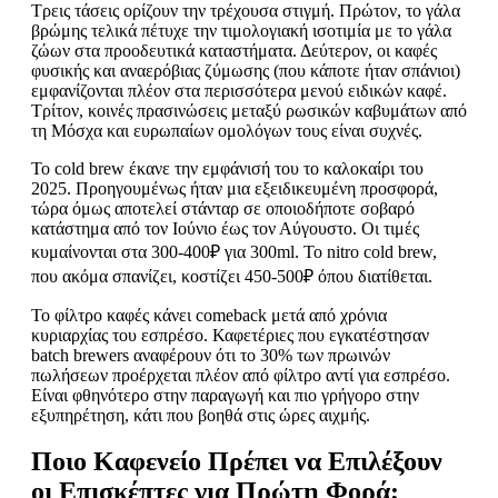
Τρεις τάσεις ορίζουν την τρέχουσα στιγμή. Πρώτον, το γάλα
βρώμης τελικά πέτυχε την τιμολογιακή ισοτιμία με το γάλα
ζώων στα προοδευτικά καταστήματα. Δεύτερον, οι καφές
φυσικής και αναερόβιας ζύμωσης (που κάποτε ήταν σπάνιοι)
εμφανίζονται πλέον στα περισσότερα μενού ειδικών καφέ.
Τρίτον, κοινές πρασινώσεις μεταξύ ρωσικών καβυμάτων από
τη Μόσχα και ευρωπαίων ομολόγων τους είναι συχνές.
Το cold brew έκανε την εμφάνισή του το καλοκαίρι του
2025. Προηγουμένως ήταν μια εξειδικευμένη προσφορά,
τώρα όμως αποτελεί στάνταρ σε οποιοδήποτε σοβαρό
κατάστημα από τον Ιούνιο έως τον Αύγουστο. Οι τιμές
κυμαίνονται στα 300-400₽ για 300ml. Το nitro cold brew,
που ακόμα σπανίζει, κοστίζει 450-500₽ όπου διατίθεται.
Το φίλτρο καφές κάνει comeback μετά από χρόνια
κυριαρχίας του εσπρέσο. Καφετέριες που εγκατέστησαν
batch brewers αναφέρουν ότι το 30% των πρωινών
πωλήσεων προέρχεται πλέον από φίλτρο αντί για εσπρέσο.
Είναι φθηνότερο στην παραγωγή και πιο γρήγορο στην
εξυπηρέτηση, κάτι που βοηθά στις ώρες αιχμής.
Ποιο Καφενείο Πρέπει να Επιλέξουν
οι Επισκέπτες για Πρώτη Φορά;