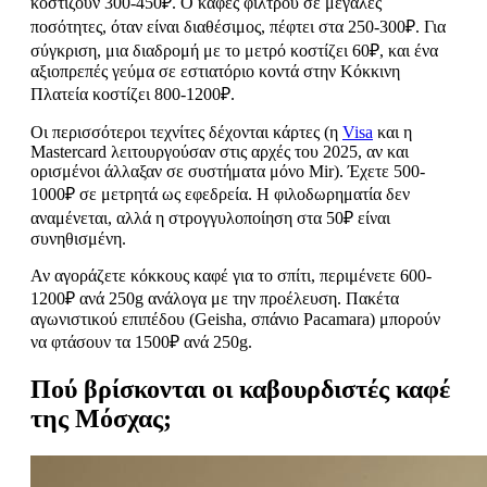
κοστίζουν 300-450₽. Ο καφές φίλτρου σε μεγάλες
ποσότητες, όταν είναι διαθέσιμος, πέφτει στα 250-300₽. Για
σύγκριση, μια διαδρομή με το μετρό κοστίζει 60₽, και ένα
αξιοπρεπές γεύμα σε εστιατόριο κοντά στην Κόκκινη
Πλατεία κοστίζει 800-1200₽.
Οι περισσότεροι τεχνίτες δέχονται κάρτες (η
Visa
και η
Mastercard λειτουργούσαν στις αρχές του 2025, αν και
ορισμένοι άλλαξαν σε συστήματα μόνο Mir). Έχετε 500-
1000₽ σε μετρητά ως εφεδρεία. Η φιλοδωρηματία δεν
αναμένεται, αλλά η στρογγυλοποίηση στα 50₽ είναι
συνηθισμένη.
Αν αγοράζετε κόκκους καφέ για το σπίτι, περιμένετε 600-
1200₽ ανά 250g ανάλογα με την προέλευση. Πακέτα
αγωνιστικού επιπέδου (Geisha, σπάνιο Pacamara) μπορούν
να φτάσουν τα 1500₽ ανά 250g.
Πού βρίσκονται οι καβουρδιστές καφέ
της Μόσχας;