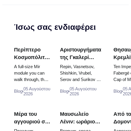
Ίσως σας ενδιαφέρει
Περίπτερο
Αριστουργήματα
Θησαυ
Κοσμοπόλιταν
της Γκαλερί
Κρεμλί
(Kosmos
Τρετιακόφ: Οι
Αυγά
A full-size Mir
Repin, Vasnetsov,
Ten Imper
Pavilion) στην
Πίνακες που
Φαμπε
module you can
Shishkin, Vrubel,
Fabergé 
walk through, the
Serov and Surikov —
Cap of 
VDNKh: Στη
Αξίζει να
Θρόνοι
Energia–Buran
the works that stop
the doubl
μεγαλύτερη
Προγραμματίσετε
Ενδύμ
05 Αυγούστου
05 Αυγούστου
05 
Blog
Blog
Blog
model, scorched
people, where they
of two bo
2026
2026
202
έκθεση
Γύρω τους
Στέψη
descent capsules
hang, and why booking
and the c
διαστήματος
and 120 pieces of
the...
dress of
της Ρωσίας
flight...
Catherine
Μέρα του
Μαυσωλείο
Από τ
αγγουριού στο
Λένιν: ωράριο
Δομον
Σούζνταλ
λειτουργίας,
στο κέ
Праздник
Вторник, среда,
Аэроэкс