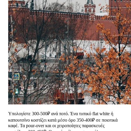
Υπολογίστε 300-500₽ ανά ποτό. Ένα τυπικό flat white ή
καπουτσίνο κοστίζει κατά μέσο όρο 350-400₽ σε ποιοτικά
καφέ. Τα pour-over και οι χειροποίητες παρασκευές