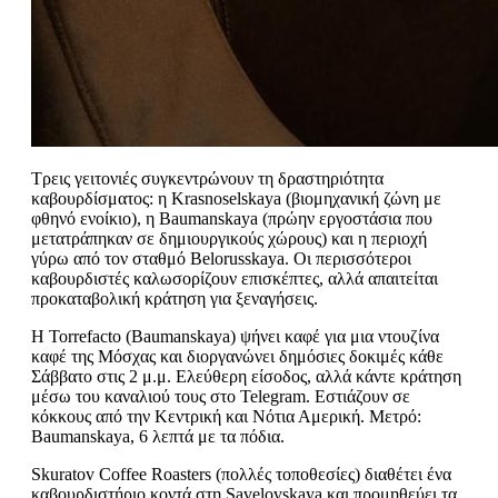
Τρεις γειτονιές συγκεντρώνουν τη δραστηριότητα
καβουρδίσματος: η Krasnoselskaya (βιομηχανική ζώνη με
φθηνό ενοίκιο), η Baumanskaya (πρώην εργοστάσια που
μετατράπηκαν σε δημιουργικούς χώρους) και η περιοχή
γύρω από τον σταθμό Belorusskaya. Οι περισσότεροι
καβουρδιστές καλωσορίζουν επισκέπτες, αλλά απαιτείται
προκαταβολική κράτηση για ξεναγήσεις.
Η Torrefacto (Baumanskaya) ψήνει καφέ για μια ντουζίνα
καφέ της Μόσχας και διοργανώνει δημόσιες δοκιμές κάθε
Σάββατο στις 2 μ.μ. Ελεύθερη είσοδος, αλλά κάντε κράτηση
μέσω του καναλιού τους στο Telegram. Εστιάζουν σε
κόκκους από την Κεντρική και Νότια Αμερική. Μετρό:
Baumanskaya, 6 λεπτά με τα πόδια.
Skuratov Coffee Roasters (πολλές τοποθεσίες) διαθέτει ένα
καβουρδιστήριο κοντά στη Savelovskaya και προμηθεύει τα