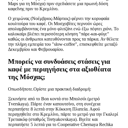
Maps για τη Μόσχα) πριν σχεδιάσετε μια πρωινή δόση
καφεΐνης πριν το Κρεμλίνο.
Ο χειμώνας (Νοέμβριος-Μάρτιος) φέρνει την κορυφαία
κουλτούρα του καφέ. Οι Μοσχοβίτες περνούν ώρες
απολαμβάνοντας ένα μόνο φλιτζάνι ενώ έξω πέφτει χιόνι. Το
καλοκαίρι βλέπει περισσότερη κίνηση "πάρε-και-φύγε"
καθώς οι άνθρωποι κατευθύνονται προς τα πάρκα. Αν θέλετε
την πλήρη εμπειρία του "slow-coffee", επισκεφθείτε μεταξύ
Δεκεμβρίου και Φεβρουαρίου.
Μπορείς να συνδυάσεις στάσεις για
καφέ με περιηγήσεις στα αξιοθέατα
της Μόσχας;
Οπωσδήποτε.Ορίστε μια πρακτική διαδρομή:
Ξεκινήστε από το Bon κοντά στο Μπολσόι (μετρό
Tverskaya). Πάρτε έναν καπουτσίνο, στη συνέχεια
περπατήστε 8 λεπτά στην Κόκκινη Πλατεία. Αφού
περιηγηθείτε στο Κρεμλίνο, πάρτε το μετρό για την Γκαλερί
Τρετιακόφ (σταθμός Tretyakovskaya). Βγείτε και
περπατήστε 5 λεπτά για το Cooperative Chernaya Rechka