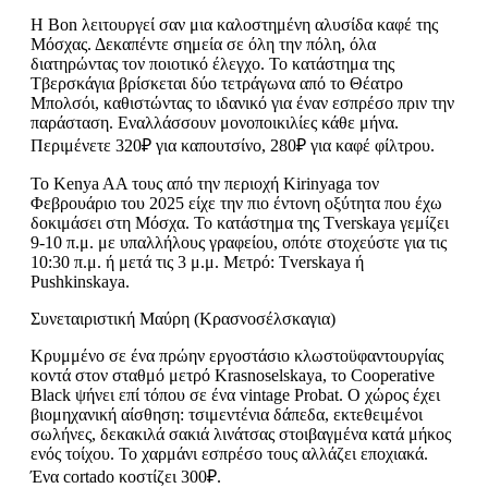
Η Bon λειτουργεί σαν μια καλοστημένη αλυσίδα καφέ της
Μόσχας. Δεκαπέντε σημεία σε όλη την πόλη, όλα
διατηρώντας τον ποιοτικό έλεγχο. Το κατάστημα της
Τβερσκάγια βρίσκεται δύο τετράγωνα από το Θέατρο
Μπολσόι, καθιστώντας το ιδανικό για έναν εσπρέσο πριν την
παράσταση. Εναλλάσσουν μονοποικιλίες κάθε μήνα.
Περιμένετε 320₽ για καπουτσίνο, 280₽ για καφέ φίλτρου.
Το Kenya AA τους από την περιοχή Kirinyaga τον
Φεβρουάριο του 2025 είχε την πιο έντονη οξύτητα που έχω
δοκιμάσει στη Μόσχα. Το κατάστημα της Tverskaya γεμίζει
9-10 π.μ. με υπαλλήλους γραφείου, οπότε στοχεύστε για τις
10:30 π.μ. ή μετά τις 3 μ.μ. Μετρό: Tverskaya ή
Pushkinskaya.
Συνεταιριστική Μαύρη (Κρασνοσέλσκαγια)
Κρυμμένο σε ένα πρώην εργοστάσιο κλωστοϋφαντουργίας
κοντά στον σταθμό μετρό Krasnoselskaya, το Cooperative
Black ψήνει επί τόπου σε ένα vintage Probat. Ο χώρος έχει
βιομηχανική αίσθηση: τσιμεντένια δάπεδα, εκτεθειμένοι
σωλήνες, δεκακιλά σακιά λινάτσας στοιβαγμένα κατά μήκος
ενός τοίχου. Το χαρμάνι εσπρέσο τους αλλάζει εποχιακά.
Ένα cortado κοστίζει 300₽.