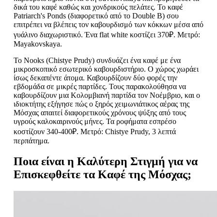
δικά του καφέ καθώς και χονδρικούς πελάτες. Το καφέ
Patriarch's Ponds (διαφορετικό από το Double B) σου
επιτρέπει να βλέπεις τον καβουρδισμό των κόκκων μέσα από
γυάλινο διαχωριστικό. Ένα flat white κοστίζει 370₽. Μετρό:
Mayakovskaya.
Το Nooks (Chistye Prudy) συνδυάζει ένα καφέ με ένα
μικροσκοπικό εσωτερικό καβουρδιστήριο. Ο χώρος χωράει
ίσως δεκαπέντε άτομα. Καβουρδίζουν δύο φορές την
εβδομάδα σε μικρές παρτίδες. Τους παρακολούθησα να
καβουρδίζουν μια Κολομβιανή παρτίδα τον Νοέμβριο, και ο
ιδιοκτήτης εξήγησε πώς ο ξηρός χειμωνιάτικος αέρας της
Μόσχας απαιτεί διαφορετικούς χρόνους ψύξης από τους
υγρούς καλοκαιρινούς μήνες. Τα ροφήματα εσπρέσο
κοστίζουν 340-400₽. Μετρό: Chistye Prudy, 3 λεπτά
περπάτημα.
Ποια είναι η Καλύτερη Στιγμή για να
Επισκεφθείτε τα Καφέ της Μόσχας;