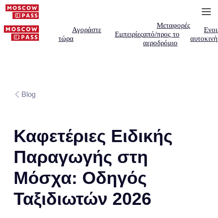
Μεταφορές
Αγοράστε
Ενοι
Εμπειρίες
από/προς το
τώρα
αυτοκινή
αεροδρόμιο
Blog
Καφετέριες Ειδικής
Παραγωγής στη
Μόσχα: Οδηγός
Ταξιδιωτών 2026