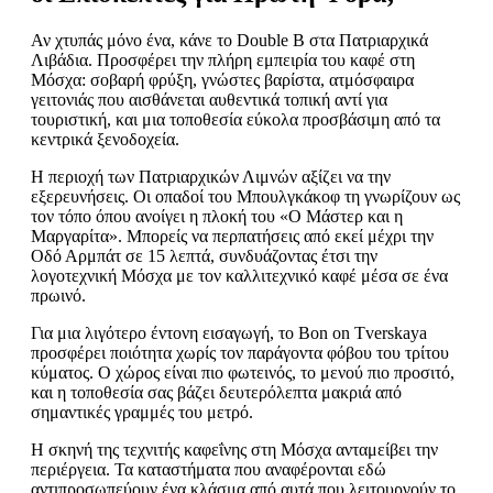
Αν χτυπάς μόνο ένα, κάνε το Double B στα Πατριαρχικά
Λιβάδια. Προσφέρει την πλήρη εμπειρία του καφέ στη
Μόσχα: σοβαρή φρύξη, γνώστες βαρίστα, ατμόσφαιρα
γειτονιάς που αισθάνεται αυθεντικά τοπική αντί για
τουριστική, και μια τοποθεσία εύκολα προσβάσιμη από τα
κεντρικά ξενοδοχεία.
Η περιοχή των Πατριαρχικών Λιμνών αξίζει να την
εξερευνήσεις. Οι οπαδοί του Μπουλγκάκοφ τη γνωρίζουν ως
τον τόπο όπου ανοίγει η πλοκή του «Ο Μάστερ και η
Μαργαρίτα». Μπορείς να περπατήσεις από εκεί μέχρι την
Οδό Αρμπάτ σε 15 λεπτά, συνδυάζοντας έτσι την
λογοτεχνική Μόσχα με τον καλλιτεχνικό καφέ μέσα σε ένα
πρωινό.
Για μια λιγότερο έντονη εισαγωγή, το Bon on Tverskaya
προσφέρει ποιότητα χωρίς τον παράγοντα φόβου του τρίτου
κύματος. Ο χώρος είναι πιο φωτεινός, το μενού πιο προσιτό,
και η τοποθεσία σας βάζει δευτερόλεπτα μακριά από
σημαντικές γραμμές του μετρό.
Η σκηνή της τεχνιτής καφεΐνης στη Μόσχα ανταμείβει την
περιέργεια. Τα καταστήματα που αναφέρονται εδώ
αντιπροσωπεύουν ένα κλάσμα από αυτά που λειτουργούν το