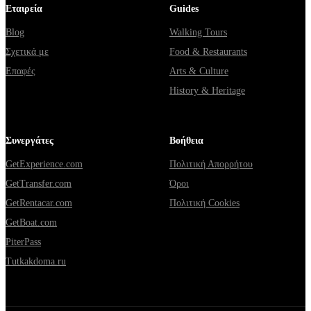
Εταιρεία
Guides
Blog
Walking Tours
Σχετικά με
Food & Restaurants
Επαφές
Arts & Culture
History & Heritage
Συνεργάτες
Βοήθεια
GetExperience.com
Πολιτική Απορρήτου
GetTransfer.com
Όροι
GetRentacar.com
Πολιτική Cookies
GetBoat.com
PiterPass
Tutkakdoma.ru