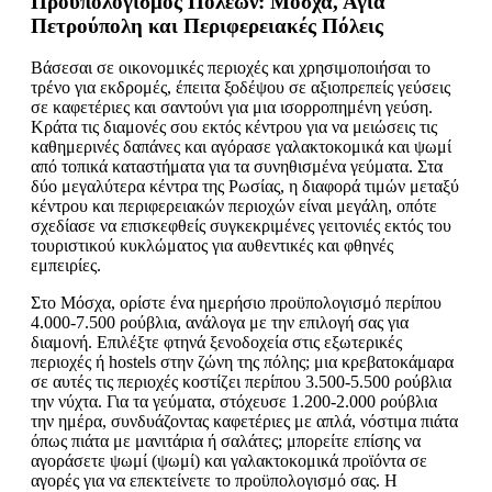
Προϋπολογισμός Πόλεων: Μόσχα, Αγία
Πετρούπολη και Περιφερειακές Πόλεις
Βάσεσαι σε οικονομικές περιοχές και χρησιμοποιήσαι το
τρένο για εκδρομές, έπειτα ξοδέψου σε αξιοπρεπείς γεύσεις
σε καφετέριες και σαντούνι για μια ισορροπημένη γεύση.
Κράτα τις διαμονές σου εκτός κέντρου για να μειώσεις τις
καθημερινές δαπάνες και αγόρασε γαλακτοκομικά και ψωμί
από τοπικά καταστήματα για τα συνηθισμένα γεύματα. Στα
δύο μεγαλύτερα κέντρα της Ρωσίας, η διαφορά τιμών μεταξύ
κέντρου και περιφερειακών περιοχών είναι μεγάλη, οπότε
σχεδίασε να επισκεφθείς συγκεκριμένες γειτονιές εκτός του
τουριστικού κυκλώματος για αυθεντικές και φθηνές
εμπειρίες.
Στο Μόσχα, ορίστε ένα ημερήσιο προϋπολογισμό περίπου
4.000-7.500 ρούβλια, ανάλογα με την επιλογή σας για
διαμονή. Επιλέξτε φτηνά ξενοδοχεία στις εξωτερικές
περιοχές ή hostels στην ζώνη της πόλης; μια κρεβατοκάμαρα
σε αυτές τις περιοχές κοστίζει περίπου 3.500-5.500 ρούβλια
την νύχτα. Για τα γεύματα, στόχευσε 1.200-2.000 ρούβλια
την ημέρα, συνδυάζοντας καφετέριες με απλά, νόστιμα πιάτα
όπως πιάτα με μανιτάρια ή σαλάτες; μπορείτε επίσης να
αγοράσετε ψωμί (ψωμί) και γαλακτοκομικά προϊόντα σε
αγορές για να επεκτείνετε το προϋπολογισμό σας. Η