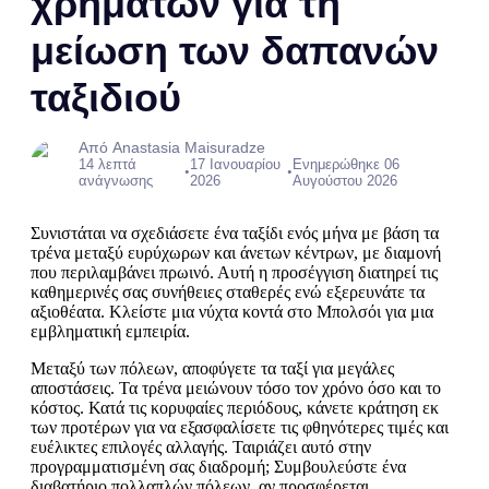
χρημάτων για τη
μείωση των δαπανών
ταξιδιού
Από Anastasia Maisuradze
14 λεπτά
17 Ιανουαρίου
Ενημερώθηκε 06
•
•
ανάγνωσης
2026
Αυγούστου 2026
Συνιστάται να σχεδιάσετε ένα ταξίδι ενός μήνα με βάση τα
τρένα μεταξύ ευρύχωρων και άνετων κέντρων, με διαμονή
που περιλαμβάνει πρωινό. Αυτή η προσέγγιση διατηρεί τις
καθημερινές σας συνήθειες σταθερές ενώ εξερευνάτε τα
αξιοθέατα. Κλείστε μια νύχτα κοντά στο Μπολσόι για μια
εμβληματική εμπειρία.
Μεταξύ των πόλεων, αποφύγετε τα ταξί για μεγάλες
αποστάσεις. Τα τρένα μειώνουν τόσο τον χρόνο όσο και το
κόστος. Κατά τις κορυφαίες περιόδους, κάνετε κράτηση εκ
των προτέρων για να εξασφαλίσετε τις φθηνότερες τιμές και
ευέλικτες επιλογές αλλαγής. Ταιριάζει αυτό στην
προγραμματισμένη σας διαδρομή; Συμβουλεύστε ένα
διαβατήριο πολλαπλών πόλεων, αν προσφέρεται.