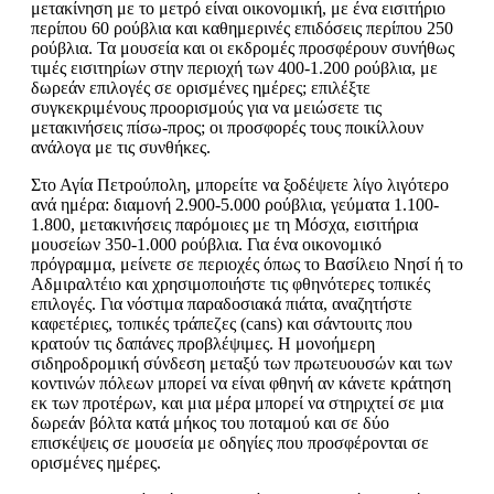
μετακίνηση με το μετρό είναι οικονομική, με ένα εισιτήριο
περίπου 60 ρούβλια και καθημερινές επιδόσεις περίπου 250
ρούβλια. Τα μουσεία και οι εκδρομές προσφέρουν συνήθως
τιμές εισιτηρίων στην περιοχή των 400-1.200 ρούβλια, με
δωρεάν επιλογές σε ορισμένες ημέρες; επιλέξτε
συγκεκριμένους προορισμούς για να μειώσετε τις
μετακινήσεις πίσω-προς; οι προσφορές τους ποικίλλουν
ανάλογα με τις συνθήκες.
Στο Αγία Πετρούπολη, μπορείτε να ξοδέψετε λίγο λιγότερο
ανά ημέρα: διαμονή 2.900-5.000 ρούβλια, γεύματα 1.100-
1.800, μετακινήσεις παρόμοιες με τη Μόσχα, εισιτήρια
μουσείων 350-1.000 ρούβλια. Για ένα οικονομικό
πρόγραμμα, μείνετε σε περιοχές όπως το Βασίλειο Νησί ή το
Αδμιραλτέιο και χρησιμοποιήστε τις φθηνότερες τοπικές
επιλογές. Για νόστιμα παραδοσιακά πιάτα, αναζητήστε
καφετέριες, τοπικές τράπεζες (cans) και σάντουιτς που
κρατούν τις δαπάνες προβλέψιμες. Η μονοήμερη
σιδηροδρομική σύνδεση μεταξύ των πρωτευουσών και των
κοντινών πόλεων μπορεί να είναι φθηνή αν κάνετε κράτηση
εκ των προτέρων, και μια μέρα μπορεί να στηριχτεί σε μια
δωρεάν βόλτα κατά μήκος του ποταμού και σε δύο
επισκέψεις σε μουσεία με οδηγίες που προσφέρονται σε
ορισμένες ημέρες.