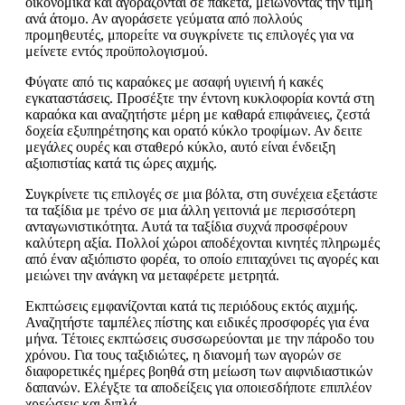
οικονομικά και αγοράζονται σε πακέτα, μειώνοντας την τιμή
ανά άτομο. Αν αγοράσετε γεύματα από πολλούς
προμηθευτές, μπορείτε να συγκρίνετε τις επιλογές για να
μείνετε εντός προϋπολογισμού.
Φύγατε από τις καραόκες με ασαφή υγιεινή ή κακές
εγκαταστάσεις. Προσέξτε την έντονη κυκλοφορία κοντά στη
καραόκα και αναζητήστε μέρη με καθαρά επιφάνειες, ζεστά
δοχεία εξυπηρέτησης και ορατό κύκλο τροφίμων. Αν δειτε
μεγάλες ουρές και σταθερό κύκλο, αυτό είναι ένδειξη
αξιοπιστίας κατά τις ώρες αιχμής.
Συγκρίνετε τις επιλογές σε μια βόλτα, στη συνέχεια εξετάστε
τα ταξίδια με τρένο σε μια άλλη γειτονιά με περισσότερη
ανταγωνιστικότητα. Αυτά τα ταξίδια συχνά προσφέρουν
καλύτερη αξία. Πολλοί χώροι αποδέχονται κινητές πληρωμές
από έναν αξιόπιστο φορέα, το οποίο επιταχύνει τις αγορές και
μειώνει την ανάγκη να μεταφέρετε μετρητά.
Εκπτώσεις εμφανίζονται κατά τις περιόδους εκτός αιχμής.
Αναζητήστε ταμπέλες πίστης και ειδικές προσφορές για ένα
μήνα. Τέτοιες εκπτώσεις συσσωρεύονται με την πάροδο του
χρόνου. Για τους ταξιδιώτες, η διανομή των αγορών σε
διαφορετικές ημέρες βοηθά στη μείωση των αιφνιδιαστικών
δαπανών. Ελέγξτε τα αποδείξεις για οποιεσδήποτε επιπλέον
χρεώσεις και διπλά.