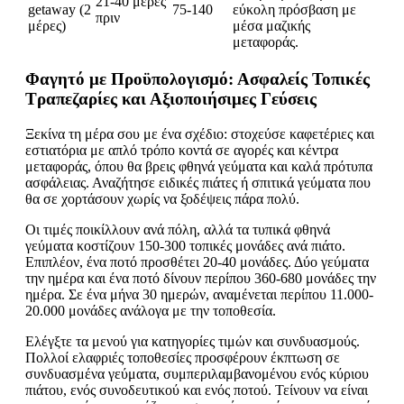
21-40 μέρες
getaway (2
75-140
εύκολη πρόσβαση με
πριν
μέρες)
μέσα μαζικής
μεταφοράς.
Φαγητό με Προϋπολογισμό: Ασφαλείς Τοπικές
Τραπεζαρίες και Αξιοποιήσιμες Γεύσεις
Ξεκίνα τη μέρα σου με ένα σχέδιο: στοχεύσε καφετέριες και
εστιατόρια με απλό τρόπο κοντά σε αγορές και κέντρα
μεταφοράς, όπου θα βρεις φθηνά γεύματα και καλά πρότυπα
ασφάλειας. Αναζήτησε ειδικές πιάτες ή σπιτικά γεύματα που
θα σε χορτάσουν χωρίς να ξοδέψεις πάρα πολύ.
Οι τιμές ποικίλλουν ανά πόλη, αλλά τα τυπικά φθηνά
γεύματα κοστίζουν 150-300 τοπικές μονάδες ανά πιάτο.
Επιπλέον, ένα ποτό προσθέτει 20-40 μονάδες. Δύο γεύματα
την ημέρα και ένα ποτό δίνουν περίπου 360-680 μονάδες την
ημέρα. Σε ένα μήνα 30 ημερών, αναμένεται περίπου 11.000-
20.000 μονάδες ανάλογα με την τοποθεσία.
Ελέγξτε τα μενού για κατηγορίες τιμών και συνδυασμούς.
Πολλοί ελαφριές τοποθεσίες προσφέρουν έκπτωση σε
συνδυασμένα γεύματα, συμπεριλαμβανομένου ενός κύριου
πιάτου, ενός συνοδευτικού και ενός ποτού. Τείνουν να είναι