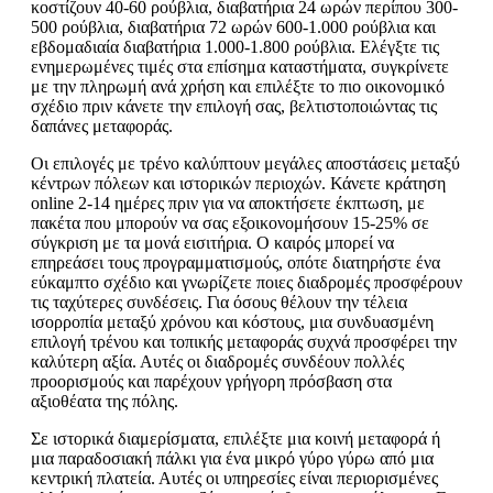
κοστίζουν 40-60 ρούβλια, διαβατήρια 24 ωρών περίπου 300-
500 ρούβλια, διαβατήρια 72 ωρών 600-1.000 ρούβλια και
εβδομαδιαία διαβατήρια 1.000-1.800 ρούβλια. Ελέγξτε τις
ενημερωμένες τιμές στα επίσημα καταστήματα, συγκρίνετε
με την πληρωμή ανά χρήση και επιλέξτε το πιο οικονομικό
σχέδιο πριν κάνετε την επιλογή σας, βελτιστοποιώντας τις
δαπάνες μεταφοράς.
Οι επιλογές με τρένο καλύπτουν μεγάλες αποστάσεις μεταξύ
κέντρων πόλεων και ιστορικών περιοχών. Κάνετε κράτηση
online 2-14 ημέρες πριν για να αποκτήσετε έκπτωση, με
πακέτα που μπορούν να σας εξοικονομήσουν 15-25% σε
σύγκριση με τα μονά εισιτήρια. Ο καιρός μπορεί να
επηρεάσει τους προγραμματισμούς, οπότε διατηρήστε ένα
εύκαμπτο σχέδιο και γνωρίζετε ποιες διαδρομές προσφέρουν
τις ταχύτερες συνδέσεις. Για όσους θέλουν την τέλεια
ισορροπία μεταξύ χρόνου και κόστους, μια συνδυασμένη
επιλογή τρένου και τοπικής μεταφοράς συχνά προσφέρει την
καλύτερη αξία. Αυτές οι διαδρομές συνδέουν πολλές
προορισμούς και παρέχουν γρήγορη πρόσβαση στα
αξιοθέατα της πόλης.
Σε ιστορικά διαμερίσματα, επιλέξτε μια κοινή μεταφορά ή
μια παραδοσιακή πάλκι για ένα μικρό γύρο γύρω από μια
κεντρική πλατεία. Αυτές οι υπηρεσίες είναι περιορισμένες