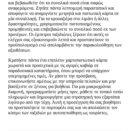
και βεβαιωθείτε ότι τα συνολικά ποσά είναι σαφώς
αναφερόμενα. Ζητάτε πάντα λεπτομερή παραστατικό και
αποφύγετε να αναμιγνύετε μετρητά και πιστωτική κάρτα σε
μία συναλλαγή. Για τα κρουαζιέρα στο λιμάνι ή άλλες
δραστηριότητες, χρησιμοποιείτε πιστοποιημένους
προμηθευτές και επιβεβαιώνετε το συνολικό ποσό εκ των
προτέρων. Οι έμπειροι ταξιδιώτες ξέρουν ότι αυτές οι
ελέγχοι σας εξοικονομούν λεπτά και προστατεύουν το
προϋπολογισμό ενώ απολαμβάνετε την παρακολούθηση των
αξιοθέατων.
Κρατήστε πάντα ένα επιπλέον χαρτοπιστωτικό κάρτα
χωριστά και προσεχτικά με τις αγορές καβιάρ σε
παραδοσιακά καταστήματα, όπου μπορεί να υπάρχουν
υπερτιμημένες τιμές. Αν χάσετε την πρόσβαση,
επικοινωνήστε αμέσως με την υπηρεσία πελατών και μην
βασίζεστε σε ξένους για βοήθεια. Για μια μακροχρόνια
διαμονή, προγραμματίστε μήνες πριν, μάθετε το τοπικό τοπίο
πληρωμών και δημιουργήστε μια στρατηγική που εξαρτάται
λιγότερο από την τύχη. Αυτή η προσέγγιση θα σας βοηθήσει
να προστατέψετε το πορτοφόλι σας και να απολαύσετε τον
κόσμο των ταξιδιών με αυτοπεποίθηση ως τουρίστες.