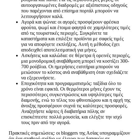
αυτοοργανωμένες διαδρομές με αξιόπιστους οδηγούς
που παρέχονται από επίσημα πορτάλ μπορούν να
λειτουργήσουν καλά.
Αγορά και ψώνια: οι αγορές προσφέρουν φρέσκα
φρούτα, ψωμί και έτοιμα φαγητά σε χαμηλότερες τιμές
από τις τουριστικές περιοχές. Συγκρίνετε τα
καταστήματα και επιλέξτε προϊόντα με σαφείς τιμές
για να αποφύγετε εκπλήξεις. Αυτή η μέθοδος έχει
αποδειχθεί αποτελεσματική για μήνες.
Ασκήσεις και καλώδια: σε θέρετρα ή ορεινές περιοχές,
μια μονοδρομική αναβάθμιση μπορεί να κοστίζει 300-
700 ρούβλια. Οι ημερήσιες εισιτήρια μπορούν να
μειώσουν το κόστος ανά αναβάθμιση όταν σχεδιάζετε
να εξερευνήσετε.
Εποχικότητα και προγραμματισμός: ταξίδια όλο το
χρόνο είναι εφικτά. Οι θερμότεροι μήνες έχουν τις
περισσότερες συγκεντρώσεις και υψηλότερες τιμές
διαμονής, ενώ το τέλος του φθινοπώρου και η αρχή της
άνοιξης προσφέρουν συχνά τις καλύτερες προσφορές.
Αναζητήστε κάρτες ή διαβατήρια πόλης αν
επισκέπτεστε πολλά μουσεία, και ελέγξτε την ισχύ
τους πριν από την αγορά.
Πρακτικές σημειώσεις: οι bloggers της Ασίας υπογραμμίζουν
ότι ένα σταθερό σχέδιο με έλεγχο των δαπανών σε