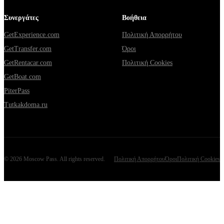
Συνεργάτες
Βοήθεια
GetExperience.com
Πολιτική Απορρήτου
GetTransfer.com
Όροι
GetRentacar.com
Πολιτική Cookies
GetBoat.com
PiterPass
Tutkakdoma.ru
©
2026
Moscow Pass
. All rights reserved.
Πολιτική Απορρήτου
Όροι
Πολιτική Cookies