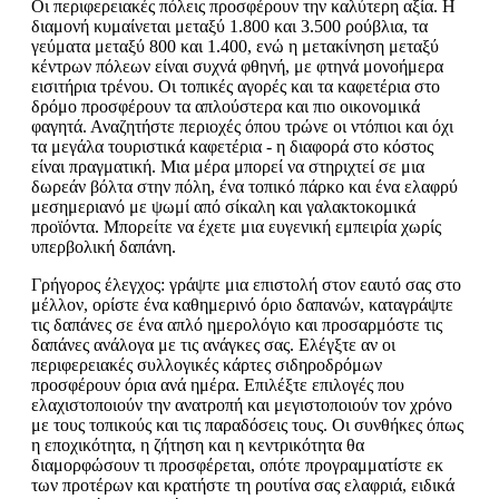
Οι περιφερειακές πόλεις προσφέρουν την καλύτερη αξία. Η
διαμονή κυμαίνεται μεταξύ 1.800 και 3.500 ρούβλια, τα
γεύματα μεταξύ 800 και 1.400, ενώ η μετακίνηση μεταξύ
κέντρων πόλεων είναι συχνά φθηνή, με φτηνά μονοήμερα
εισιτήρια τρένου. Οι τοπικές αγορές και τα καφετέρια στο
δρόμο προσφέρουν τα απλούστερα και πιο οικονομικά
φαγητά. Αναζητήστε περιοχές όπου τρώνε οι ντόπιοι και όχι
τα μεγάλα τουριστικά καφετέρια - η διαφορά στο κόστος
είναι πραγματική. Μια μέρα μπορεί να στηριχτεί σε μια
δωρεάν βόλτα στην πόλη, ένα τοπικό πάρκο και ένα ελαφρύ
μεσημεριανό με ψωμί από σίκαλη και γαλακτοκομικά
προϊόντα. Μπορείτε να έχετε μια ευγενική εμπειρία χωρίς
υπερβολική δαπάνη.
Γρήγορος έλεγχος: γράψτε μια επιστολή στον εαυτό σας στο
μέλλον, ορίστε ένα καθημερινό όριο δαπανών, καταγράψτε
τις δαπάνες σε ένα απλό ημερολόγιο και προσαρμόστε τις
δαπάνες ανάλογα με τις ανάγκες σας. Ελέγξτε αν οι
περιφερειακές συλλογικές κάρτες σιδηροδρόμων
προσφέρουν όρια ανά ημέρα. Επιλέξτε επιλογές που
ελαχιστοποιούν την ανατροπή και μεγιστοποιούν τον χρόνο
με τους τοπικούς και τις παραδόσεις τους. Οι συνθήκες όπως
η εποχικότητα, η ζήτηση και η κεντρικότητα θα
διαμορφώσουν τι προσφέρεται, οπότε προγραμματίστε εκ
των προτέρων και κρατήστε τη ρουτίνα σας ελαφριά, ειδικά