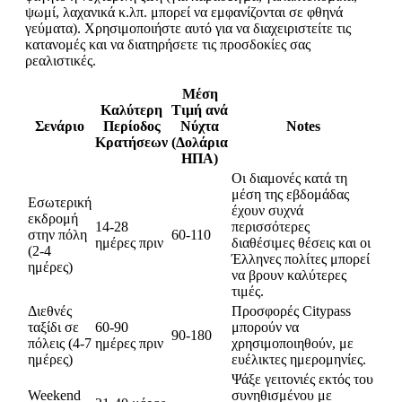
ψωμί, λαχανικά κ.λπ. μπορεί να εμφανίζονται σε φθηνά
γεύματα). Χρησιμοποιήστε αυτό για να διαχειριστείτε τις
κατανομές και να διατηρήσετε τις προσδοκίες σας
ρεαλιστικές.
Μέση
Καλύτερη
Τιμή ανά
Σενάριο
Περίοδος
Νύχτα
Notes
Κρατήσεων
(Δολάρια
ΗΠΑ)
Οι διαμονές κατά τη
μέση της εβδομάδας
Εσωτερική
έχουν συχνά
εκδρομή
14-28
περισσότερες
στην πόλη
60-110
ημέρες πριν
διαθέσιμες θέσεις και οι
(2-4
Έλληνες πολίτες μπορεί
ημέρες)
να βρουν καλύτερες
τιμές.
Διεθνές
Προσφορές Citypass
ταξίδι σε
60-90
μπορούν να
90-180
πόλεις (4-7
ημέρες πριν
χρησιμοποιηθούν, με
ημέρες)
ευέλικτες ημερομηνίες.
Ψάξε γειτονιές εκτός του
Weekend
συνηθισμένου με