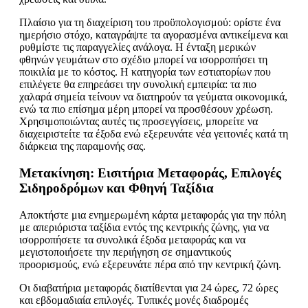
Πλαίσιο για τη διαχείριση του προϋπολογισμού: ορίστε ένα
ημερήσιο στόχο, καταγράψτε τα αγορασμένα αντικείμενα και
ρυθμίστε τις παραγγελίες ανάλογα. Η ένταξη μερικών
φθηνών γευμάτων στο σχέδιο μπορεί να ισορροπήσει τη
ποικιλία με το κόστος. Η κατηγορία των εστιατορίων που
επιλέγετε θα επηρεάσει την συνολική εμπειρία: τα πιο
χαλαρά σημεία τείνουν να διατηρούν τα γεύματα οικονομικά,
ενώ τα πιο επίσημα μέρη μπορεί να προσθέσουν χρέωση.
Χρησιμοποιώντας αυτές τις προσεγγίσεις, μπορείτε να
διαχειριστείτε τα έξοδα ενώ εξερευνάτε νέα γειτονιές κατά τη
διάρκεια της παραμονής σας.
Μετακίνηση: Εισιτήρια Μεταφοράς, Επιλογές
Σιδηροδρόμων και Φθηνή Ταξίδια
Αποκτήστε μια ενημερωμένη κάρτα μεταφοράς για την πόλη
με απεριόριστα ταξίδια εντός της κεντρικής ζώνης, για να
ισορροπήσετε τα συνολικά έξοδα μεταφοράς και να
μεγιστοποιήσετε την περιήγηση σε σημαντικούς
προορισμούς, ενώ εξερευνάτε πέρα από την κεντρική ζώνη.
Οι διαβατήρια μεταφοράς διατίθενται για 24 ώρες, 72 ώρες
και εβδομαδιαία επιλογές. Τυπικές μονές διαδρομές