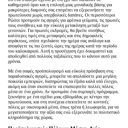
καθημερινό όριο και η επιλογή μιας μοναδικής βάσης για
μακρύτερες διαμονές σας επιτρέπει να εξερευνήσετε την
πρωτεύουσα χωρίς υπερβολικές δαπάνες. Οι περισσότεροι
Ρώσοι προτιμούν τις αγορές για φρέσκα γεύματα, τις πρωινές
τους συνήθειες και την εύκολη μετακίνηση μεταξύ των
γειτονιών. Για πρωινές εκδρομές, θα βρείτε συνήθως
καλύτερες τιμές στις μεταφορές και στις δημοφιλείς
ατράκτους, οπότε σχεδιάστε την ημέρα σας ανάλογα και
αποφύγετε τις πιο ζεστές ώρες της ημέρας κατά την περίοδο
του καλοκαιριού. Αυτή η προσέγγιση έχει δοκιμαστεί και
αποδειχθεί από πολλούς ταξιδιώτες που το κάνουν αυτό για
χρόνια.
Με ένα σαφές προϋπολογισμό και εύκολη πρόσβαση στις
παραδοσιακές αγορές, μπορείτε να απολαύσετε μια μεγάλη
ποικιλία εμπειριών, διατηρώντας τα έξοδα καλά υπό έλεγχο,
ακόμη και όταν σκοπεύετε να επισκεφτείτε πολλές πόλεις
μέσα σε ένα χρόνο. Αν προτιμάτε ένα συμπαγές πρόγραμμα,
ξεκινήστε με ένα σχέδιο μιας εβδομάδας με κέντρο την
πρωτεύουσα, και στη συνέχεια επεκτείνετε σε κοντινές
πόλεις με οικονομικά μέσα, όπως τρένα ή λεωφορεία, για να
μεγιστοποιήσετε την αξία σας ενώ εξερευνάτε το πολιτιστικό
κληροδότημα της χώρας.