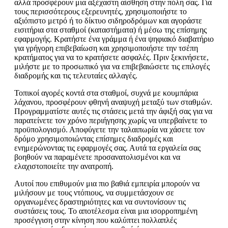
αλλά προσφέρουν μια αξέχαστη αίσθηση στην πόλη σας. Για
τους περισσότερους εξερευνητές, χρησιμοποιήστε το
αξιόπιστο μετρό ή το δίκτυο σιδηροδρόμων και αγοράστε
εισιτήρια στα σταθμοί (καταστήματα) ή μέσω της επίσημης
εφαρμογής. Κρατήστε ένα γράμμα ή ένα ψηφιακό διαβατήριο
για γρήγορη επιβεβαίωση και χρησιμοποιήστε την τσέπη
κρατήματος για να το κρατήσετε ασφαλές. Πριν ξεκινήσετε,
μιλήστε με το προσωπικό για να επιβεβαιώσετε τις επιλογές
διαδρομής και τις τελευταίες αλλαγές.
Τοπικοί αγορές κοντά στα σταθμοί, συχνά με κουμπάρια
λάχανου, προσφέρουν φθηνή αναψυχή μεταξύ των σταθμών.
Προγραμματίστε αυτές τις στάσεις μετά την άφιξή σας για να
παρατείνετε τον χρόνο περιήγησης χωρίς να υπερβαίνετε το
προϋπολογισμό. Αποφύγετε την ταλαιπωρία να χάσετε τον
δρόμο χρησιμοποιώντας επίσημες διαδρομές και
ενημερώνοντας τις εφαρμογές σας. Αυτά τα εργαλεία σας
βοηθούν να παραμένετε προσανατολισμένοι και να
ελαχιστοποιείτε την ανατροπή.
Αυτοί που επιθυμούν μια πιο βαθιά εμπειρία μπορούν να
μιλήσουν με τους ντόπιους, να συμμετάσχουν σε
οργανωμένες δραστηριότητες και να συντονίσουν τις
συστάσεις τους. Το αποτέλεσμα είναι μια ισορροπημένη
προσέγγιση στην κίνηση που καλύπτει πολλαπλές