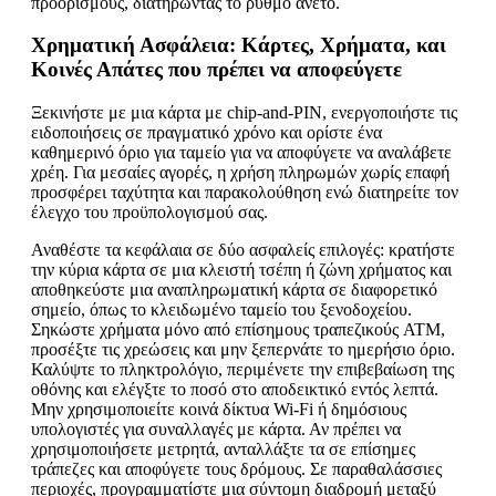
προορισμούς, διατηρώντας το ρυθμό άνετο.
Χρηματική Ασφάλεια: Κάρτες, Χρήματα, και
Κοινές Απάτες που πρέπει να αποφεύγετε
Ξεκινήστε με μια κάρτα με chip-and-PIN, ενεργοποιήστε τις
ειδοποιήσεις σε πραγματικό χρόνο και ορίστε ένα
καθημερινό όριο για ταμείο για να αποφύγετε να αναλάβετε
χρέη. Για μεσαίες αγορές, η χρήση πληρωμών χωρίς επαφή
προσφέρει ταχύτητα και παρακολούθηση ενώ διατηρείτε τον
έλεγχο του προϋπολογισμού σας.
Αναθέστε τα κεφάλαια σε δύο ασφαλείς επιλογές: κρατήστε
την κύρια κάρτα σε μια κλειστή τσέπη ή ζώνη χρήματος και
αποθηκεύστε μια αναπληρωματική κάρτα σε διαφορετικό
σημείο, όπως το κλειδωμένο ταμείο του ξενοδοχείου.
Σηκώστε χρήματα μόνο από επίσημους τραπεζικούς ATM,
προσέξτε τις χρεώσεις και μην ξεπερνάτε το ημερήσιο όριο.
Καλύψτε το πληκτρολόγιο, περιμένετε την επιβεβαίωση της
οθόνης και ελέγξτε το ποσό στο αποδεικτικό εντός λεπτά.
Μην χρησιμοποιείτε κοινά δίκτυα Wi-Fi ή δημόσιους
υπολογιστές για συναλλαγές με κάρτα. Αν πρέπει να
χρησιμοποιήσετε μετρητά, ανταλλάξτε τα σε επίσημες
τράπεζες και αποφύγετε τους δρόμους. Σε παραθαλάσσιες
περιοχές, προγραμματίστε μια σύντομη διαδρομή μεταξύ