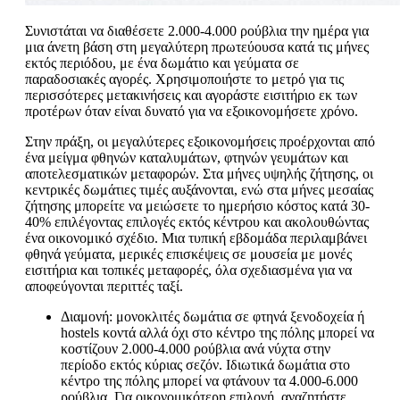
Συνιστάται να διαθέσετε 2.000-4.000 ρούβλια την ημέρα για
μια άνετη βάση στη μεγαλύτερη πρωτεύουσα κατά τις μήνες
εκτός περιόδου, με ένα δωμάτιο και γεύματα σε
παραδοσιακές αγορές. Χρησιμοποιήστε το μετρό για τις
περισσότερες μετακινήσεις και αγοράστε εισιτήριο εκ των
προτέρων όταν είναι δυνατό για να εξοικονομήσετε χρόνο.
Στην πράξη, οι μεγαλύτερες εξοικονομήσεις προέρχονται από
ένα μείγμα φθηνών καταλυμάτων, φτηνών γευμάτων και
αποτελεσματικών μεταφορών. Στα μήνες υψηλής ζήτησης, οι
κεντρικές δωμάτιες τιμές αυξάνονται, ενώ στα μήνες μεσαίας
ζήτησης μπορείτε να μειώσετε το ημερήσιο κόστος κατά 30-
40% επιλέγοντας επιλογές εκτός κέντρου και ακολουθώντας
ένα οικονομικό σχέδιο. Μια τυπική εβδομάδα περιλαμβάνει
φθηνά γεύματα, μερικές επισκέψεις σε μουσεία με μονές
εισιτήρια και τοπικές μεταφορές, όλα σχεδιασμένα για να
αποφεύγονται περιττές ταξί.
Διαμονή: μονοκλιτές δωμάτια σε φτηνά ξενοδοχεία ή
hostels κοντά αλλά όχι στο κέντρο της πόλης μπορεί να
κοστίζουν 2.000-4.000 ρούβλια ανά νύχτα στην
περίοδο εκτός κύριας σεζόν. Ιδιωτικά δωμάτια στο
κέντρο της πόλης μπορεί να φτάνουν τα 4.000-6.000
ρούβλια. Για οικονομικότερη επιλογή, αναζητήστε