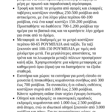
μέρη με πρωινό και παραδοσιακή ατμόσφαιρα.
Τροφή και ποτά: τα γεύματα από αγορές και ελαφριές
ταβέρνες κοστίζουν συνήθως 250-500 ρούβλια ανά
αντικείμενο, με ένα λίτρο γάλα περίπου 60-100
ρούβλια, ενώ ένα καφέ κοστίζει 150-200 ρούβλια.
Προσπαθήστε να διαθέσετε 700-1.200 ρούβλια την
ημέρα για τα βασικά σας και να κρατήσετε λίγο χρήμα
για σνακ από το δρόμο.
Μεταφορά: οι διαδρομές με το μετρό κοστίζουν
περίπου 60-65 ΡΟΥΜΠΛΙΑ ανά ταξίδι. Τα ταξί
ξεκινούν από 100-150 ΡΟΥΜΠΛΙΑ με τιμές ανά
χιλιόμετρο μετά. Για μεγαλύτερες αποστάσεις, τα
τρένα και τα λεωφορεία μεταξύ πόλεων προσφέρουν
καλή αξία. Χρησιμοποιήστε μια κάρτα μεταφοράς με
καθημερινό όριο (όρια) για να διατηρήσετε τα έξοδα
σταθερά.
Εισιτήρια και χώροι: τα εισιτήρια για μονή είσοδο σε
μουσεία ή πινακοθήκες κυμαίνονται συνήθως από 300
έως 700 ρούβλια. Τα συναυλίες ή οι ειδικές εκθέσεις
κοστίζουν συχνά από 1.000 έως 2.500 ρούβλια.
Κάνετε κράτηση online όταν ισχύει έγκυρη έκπτωση.
Οδηγοί και εκδρομές: οι οικονομικές ομαδικές
εκδρομές κυμαίνονται από 1.000 έως 2.500 ρούβλια
ανά άτομο, ενώ οι ιδιωτικοί οδηγοί ξεκινούν από 3.000
ρούβλια και πάνω. Για τις περισσότερες μέρες, οι