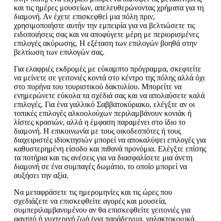
και τις ημέρες μουσείων, απελευθερώνοντας χρήματα για τη
διαμονή. Αν έχετε επισκεφθεί μια πόλη πριν,
χρησιμοποιήστε αυτήν την εμπειρία για να βελτιώσετε τις
ειδοποιήσεις σας και να αποφύγετε μέρη με περιορισμένες
επιλογές ακύρωσης. Η εξέταση των επιλογών βοηθά στην
βελτίωση των επιλογών σας.
Για ελαφριές εκδρομές με εύκαμπτο πρόγραμμα, σκεφτείτε
να μείνετε σε γειτονιές κοντά στο κέντρο της πόλης αλλά όχι
στο πυρήνα του τουριστικού δακτυλίου. Μπορείτε να
ενημερώνετε εύκολα τα σχέδιά σας και να απολαύσετε καλά
επιλογές. Για ένα γαλλικό Σαββατοκύριακο, ελέγξτε αν οι
τοπικές επιλογές αλκοολούχων περιλαμβάνουν κονιάκ ή
λίστες κρασιών, αλλά η έμφαση παραμένει στο ίδιο το
διαμονή. Η επικοινωνία με τους οικοδεσπότες ή τους
διαχειριστές ιδιοκτησιών μπορεί να αποκαλύψει επιλογές για
καθυστερημένη είσοδο και πιθανά προνόμια. Ελέγξτε επίσης
τα ποτήρια και τις ανέσεις για να διασφαλίσετε μια άνετη
διαμονή σε ένα συμπαγές δωμάτιο, το οποίο μπορεί να
αυξήσει την αξία.
Να μεταφράσετε τις ημερομηνίες και τις ώρες που
σχεδιάζετε να επισκεφθείτε αγορές και μουσεία,
συμπεριλαμβανομένου αν θα επισκεφθείτε γειτονιές για
φαγητό ή νυχτερινή ζωή (για παράδειγμα, γαλακτοκομικά,