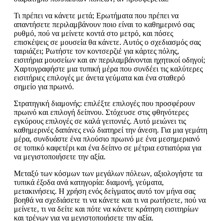
Τι πρέπει να κάνετε μετά; Ερωτήματα που πρέπει να
απαντήσετε περιλαμβάνουν ποιο είναι το καθημερινό σας
ρυθμό, πού να μείνετε κοντά στο μετρό, και πόσες
επισκέψεις σε μουσεία θα κάνετε. Αυτός ο σχεδιασμός σας
ταιριάζει; Ρωτήστε τον κοντσερζιέ για κάρτες πόλης,
εισιτήρια μουσείων και αν περιλαμβάνονται ηχητικοί οδηγοί;
Χαρτογραφήστε μια τυπική μέρα που συνδέει τις καλύτερες
εισιτήριες επιλογές με άνετα γεύματα και ένα σταθερό
σημείο για πρωινό.
Στρατηγική διαμονής: επιλέξτε επιλογές που προσφέρουν
πρωινό και επιλογή δείπνου. Στόχευσε στις φθηνότερες
εγκύρους επιλογές σε καλά γειτονιές. Αυτό μειώνει τις
καθημερινές δαπάνες ενώ διατηρεί την άνεση. Για μια γεμάτη
μέρα, συνδυάστε ένα πλούσιο πρωινό με ένα μεσημεριανό
σε τοπικό καφετέρι και ένα δείπνο σε μέτρια εστιατόρια για
να μεγιστοποιήσετε την αξία.
Μεταξύ των κόσμων των μεγάλων πόλεων, αξιολογήστε τα
τυπικά έξοδα ανά κατηγορία: διαμονή, γεύματα,
μετακινήσεις. Η χρήση ενός δείγματος αυτό τον μήνα σας
βοηθά να σχεδιάσετε τι να κάνετε και τι να ρωτήσετε, πού να
μείνετε, τι να δείτε και πότε να κάνετε κράτηση εισιτηρίων
και τρένων για να μεγιστοποιήσετε την αξία.