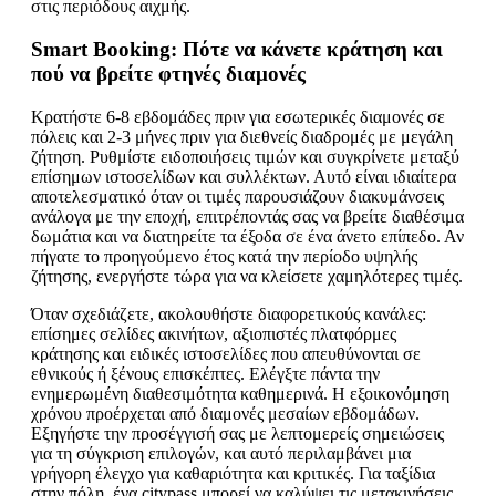
στις περιόδους αιχμής.
Smart Booking: Πότε να κάνετε κράτηση και
πού να βρείτε φτηνές διαμονές
Κρατήστε 6-8 εβδομάδες πριν για εσωτερικές διαμονές σε
πόλεις και 2-3 μήνες πριν για διεθνείς διαδρομές με μεγάλη
ζήτηση. Ρυθμίστε ειδοποιήσεις τιμών και συγκρίνετε μεταξύ
επίσημων ιστοσελίδων και συλλέκτων. Αυτό είναι ιδιαίτερα
αποτελεσματικό όταν οι τιμές παρουσιάζουν διακυμάνσεις
ανάλογα με την εποχή, επιτρέποντάς σας να βρείτε διαθέσιμα
δωμάτια και να διατηρείτε τα έξοδα σε ένα άνετο επίπεδο. Αν
πήγατε το προηγούμενο έτος κατά την περίοδο υψηλής
ζήτησης, ενεργήστε τώρα για να κλείσετε χαμηλότερες τιμές.
Όταν σχεδιάζετε, ακολουθήστε διαφορετικούς κανάλες:
επίσημες σελίδες ακινήτων, αξιοπιστές πλατφόρμες
κράτησης και ειδικές ιστοσελίδες που απευθύνονται σε
εθνικούς ή ξένους επισκέπτες. Ελέγξτε πάντα την
ενημερωμένη διαθεσιμότητα καθημερινά. Η εξοικονόμηση
χρόνου προέρχεται από διαμονές μεσαίων εβδομάδων.
Εξηγήστε την προσέγγισή σας με λεπτομερείς σημειώσεις
για τη σύγκριση επιλογών, και αυτό περιλαμβάνει μια
γρήγορη έλεγχο για καθαριότητα και κριτικές. Για ταξίδια
στην πόλη, ένα citypass μπορεί να καλύψει τις μετακινήσεις