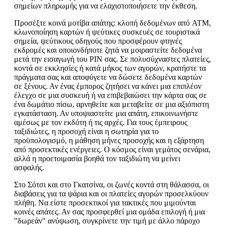
σημείων πληρωμής για να ελαχιστοποιήσετε την έκθεση.
Προσέξτε κοινά μοτίβα απάτης: κλοπή δεδομένων από ATM,
κλωνοποίηση καρτών ή ψεύτικες συσκευές σε τουριστικά
σημεία, ψεύτικους οδηγούς που προσφέρουν φτηνές
εκδρομές και οποιονδήποτε ζητά να μοιραστείτε δεδομένα
μετά την εισαγωγή του PIN σας. Σε πολυσύχναστες πλατείες,
κοντά σε εκκλησίες ή κατά μήκος των αγορών, κρατήστε τα
πράγματα σας και αποφύγετε να δώσετε δεδομένα καρτών
σε ξένους. Αν ένας έμπορος ζητήσει να κάνει μια επιπλέον
έλεγχο σε μια συσκευή ή να επιβεβαιώσει την κάρτα σας σε
ένα δωμάτιο πίσω, αρνηθείτε και μεταβείτε σε μια αξιόπιστη
εγκατάσταση. Αν υποψιαστείτε μια απάτη, επικοινωνήστε
αμέσως με τον εκδότη ή τις αρχές. Για τους έμπειρους
ταξιδιώτες, η προσοχή είναι η σωτηρία για το
προϋπολογισμό, η μάθηση μήνες προσοχής και η εξάρτηση
από προσεκτικές ενέργειες. Ο κόσμος είναι γεμάτος σενάρια,
αλλά η προετοιμασία βοηθά τον ταξιδιώτη να μείνει
ασφαλής.
Στο Σότσι και στο Γκατσίνα, οι ζωνές κοντά στη θάλασσα, οι
διαβάσεις για τα ψάρια και οι πλατείες αγορών προσελκύουν
πλήθη. Να είστε προσεκτικοί για τακτικές που μιμούνται
κοινές απάτες. Αν σας προσφερθεί μια ομάδα επιλογή ή μια
"δωρεάν" ανύψωση, συγκρίνετε την τιμή με άλλο πάροχο