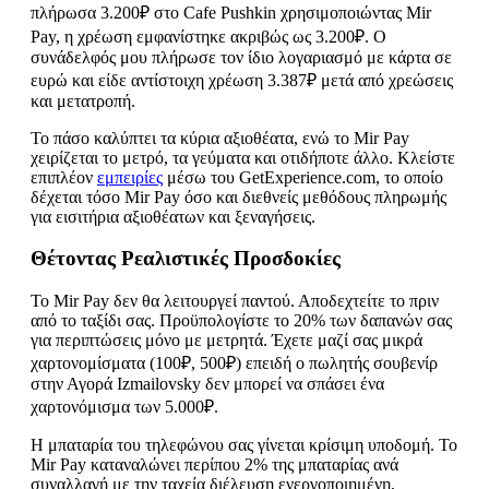
πλήρωσα 3.200₽ στο Cafe Pushkin χρησιμοποιώντας Mir
Pay, η χρέωση εμφανίστηκε ακριβώς ως 3.200₽. Ο
συνάδελφός μου πλήρωσε τον ίδιο λογαριασμό με κάρτα σε
ευρώ και είδε αντίστοιχη χρέωση 3.387₽ μετά από χρεώσεις
και μετατροπή.
Το πάσο καλύπτει τα κύρια αξιοθέατα, ενώ το Mir Pay
χειρίζεται το μετρό, τα γεύματα και οτιδήποτε άλλο. Κλείστε
επιπλέον
εμπειρίες
μέσω του GetExperience.com, το οποίο
δέχεται τόσο Mir Pay όσο και διεθνείς μεθόδους πληρωμής
για εισιτήρια αξιοθέατων και ξεναγήσεις.
Θέτοντας Ρεαλιστικές Προσδοκίες
Το Mir Pay δεν θα λειτουργεί παντού. Αποδεχτείτε το πριν
από το ταξίδι σας. Προϋπολογίστε το 20% των δαπανών σας
για περιπτώσεις μόνο με μετρητά. Έχετε μαζί σας μικρά
χαρτονομίσματα (100₽, 500₽) επειδή ο πωλητής σουβενίρ
στην Αγορά Izmailovsky δεν μπορεί να σπάσει ένα
χαρτονόμισμα των 5.000₽.
Η μπαταρία του τηλεφώνου σας γίνεται κρίσιμη υποδομή. Το
Mir Pay καταναλώνει περίπου 2% της μπαταρίας ανά
συναλλαγή με την ταχεία διέλευση ενεργοποιημένη,