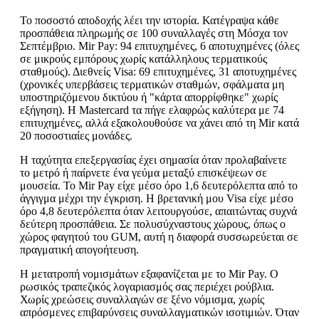
Το ποσοστό αποδοχής λέει την ιστορία. Κατέγραψα κάθε
προσπάθεια πληρωμής σε 100 συναλλαγές στη Μόσχα τον
Σεπτέμβριο. Mir Pay: 94 επιτυχημένες, 6 αποτυχημένες (όλες
σε μικρούς εμπόρους χωρίς κατάλληλους τερματικούς
σταθμούς). Διεθνείς Visa: 69 επιτυχημένες, 31 αποτυχημένες
(χρονικές υπερβάσεις τερματικών σταθμών, σφάλματα μη
υποστηριζόμενου δικτύου ή "κάρτα απορρίφθηκε" χωρίς
εξήγηση). Η Mastercard τα πήγε ελαφρώς καλύτερα με 74
επιτυχημένες, αλλά εξακολουθούσε να χάνει από τη Mir κατά
20 ποσοστιαίες μονάδες.
Η ταχύτητα επεξεργασίας έχει σημασία όταν προλαβαίνετε
το μετρό ή παίρνετε ένα γεύμα μεταξύ επισκέψεων σε
μουσεία. Το Mir Pay είχε μέσο όρο 1,6 δευτερόλεπτα από το
άγγιγμα μέχρι την έγκριση. Η βρετανική μου Visa είχε μέσο
όρο 4,8 δευτερόλεπτα όταν λειτουργούσε, απαιτώντας συχνά
δεύτερη προσπάθεια. Σε πολυσύχναστους χώρους, όπως ο
χώρος φαγητού του GUM, αυτή η διαφορά συσσωρεύεται σε
πραγματική απογοήτευση.
Η μετατροπή νομισμάτων εξαφανίζεται με το Mir Pay. Ο
ρωσικός τραπεζικός λογαριασμός σας περιέχει ρούβλια.
Χωρίς χρεώσεις συναλλαγών σε ξένο νόμισμα, χωρίς
απρόσμενες επιβαρύνσεις συναλλαγματικών ισοτιμιών. Όταν