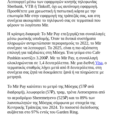
Λειτουργεί μέσω των εφαρμογών κινητής τηλεφωνίας
Sberbank, VTB ή Tinkoff, όχι ως αυτόνομη εφαρμογή.
Προσθέτετε μια χρεωστική ή πιστωτική κάρτα με την
επωνυμία Mir στην εφαρμογή της τράπεζάς σας, και στη
συνέχεια ακουμπάτε το τηλέφωνό σας σε τερματικά που
φέρουν το λογότυπο Mir.
Η κρίσιμη διαφορά: Το Mir Pay επεξεργάζεται συναλλαγές
μέσω ρωσικής υποδομής. Όταν τα δυτικά συστήματα
πληρωμών αντιμετώπισαν περιορισμούς το 2022, το Mir
συνέχισε να λειτουργεί. Το 2025, είναι η πιο αξιόπιστη
επιλογή για ταξιδιώτες στη Μόσχα. Ένα γεύμα στο Cafe
Pushkin κοστίζει 3.200₽. Με το Mir Pay, η συναλλαγή
ολοκληρώνεται σε 1,4 δευτερόλεπτα. Με μια διεθνή
Visa
, ο
τερματικός σταθμός λήγει μετά από 8 δευτερόλεπτα, στη
συνέχεια σας ζητά να δοκιμάσετε ξανά ή να πληρώσετε με
μετρητά.
Το Mir Pay καλύπτει το μετρό της Μόσχας (57₽ ανά
διαδρομή), λεωφορεία (57₽), τραμ, τρένα Aeroexpress από
το αεροδρόμιο Sheremetyevo (525₽) και το 89% των
λιανοπωλητών της Μόσχας σύμφωνα με στοιχεία της
Κεντρικής Τράπεζας του 2024. Το ποσοστό διείσδυσης
αυξάνεται στο 97% εντός του Garden Ring.