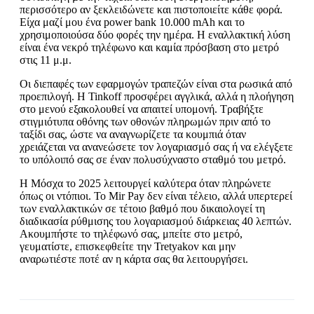
περισσότερο αν ξεκλειδώνετε και πιστοποιείτε κάθε φορά.
Είχα μαζί μου ένα power bank 10.000 mAh και το
χρησιμοποιούσα δύο φορές την ημέρα. Η εναλλακτική λύση
είναι ένα νεκρό τηλέφωνο και καμία πρόσβαση στο μετρό
στις 11 μ.μ.
Οι διεπαφές των εφαρμογών τραπεζών είναι στα ρωσικά από
προεπιλογή. Η Tinkoff προσφέρει αγγλικά, αλλά η πλοήγηση
στο μενού εξακολουθεί να απαιτεί υπομονή. Τραβήξτε
στιγμιότυπα οθόνης των οθονών πληρωμών πριν από το
ταξίδι σας, ώστε να αναγνωρίζετε τα κουμπιά όταν
χρειάζεται να ανανεώσετε τον λογαριασμό σας ή να ελέγξετε
το υπόλοιπό σας σε έναν πολυσύχναστο σταθμό του μετρό.
Η Μόσχα το 2025 λειτουργεί καλύτερα όταν πληρώνετε
όπως οι ντόπιοι. Το Mir Pay δεν είναι τέλειο, αλλά υπερτερεί
των εναλλακτικών σε τέτοιο βαθμό που δικαιολογεί τη
διαδικασία ρύθμισης του λογαριασμού διάρκειας 40 λεπτών.
Ακουμπήστε το τηλέφωνό σας, μπείτε στο μετρό,
γευματίστε, επισκεφθείτε την Tretyakov και μην
αναρωτιέστε ποτέ αν η κάρτα σας θα λειτουργήσει.