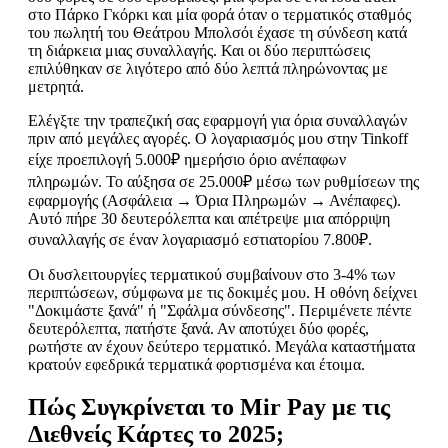
στο Πάρκο Γκόρκι και μία φορά όταν ο τερματικός σταθμός
του πωλητή του Θεάτρου Μπολσόι έχασε τη σύνδεση κατά
τη διάρκεια μιας συναλλαγής. Και οι δύο περιπτώσεις
επιλύθηκαν σε λιγότερο από δύο λεπτά πληρώνοντας με
μετρητά.
Ελέγξτε την τραπεζική σας εφαρμογή για όρια συναλλαγών
πριν από μεγάλες αγορές. Ο λογαριασμός μου στην Tinkoff
είχε προεπιλογή 5.000₽ ημερήσιο όριο ανέπαφων
πληρωμών. Το αύξησα σε 25.000₽ μέσω των ρυθμίσεων της
εφαρμογής (Ασφάλεια → Όρια Πληρωμών → Ανέπαφες).
Αυτό πήρε 30 δευτερόλεπτα και απέτρεψε μια απόρριψη
συναλλαγής σε έναν λογαριασμό εστιατορίου 7.800₽.
Οι δυσλειτουργίες τερματικού συμβαίνουν στο 3-4% των
περιπτώσεων, σύμφωνα με τις δοκιμές μου. Η οθόνη δείχνει
"Δοκιμάστε ξανά" ή "Σφάλμα σύνδεσης". Περιμένετε πέντε
δευτερόλεπτα, πατήστε ξανά. Αν αποτύχει δύο φορές,
ρωτήστε αν έχουν δεύτερο τερματικό. Μεγάλα καταστήματα
κρατούν εφεδρικά τερματικά φορτισμένα και έτοιμα.
Πώς Συγκρίνεται το Mir Pay με τις
Διεθνείς Κάρτες το 2025;