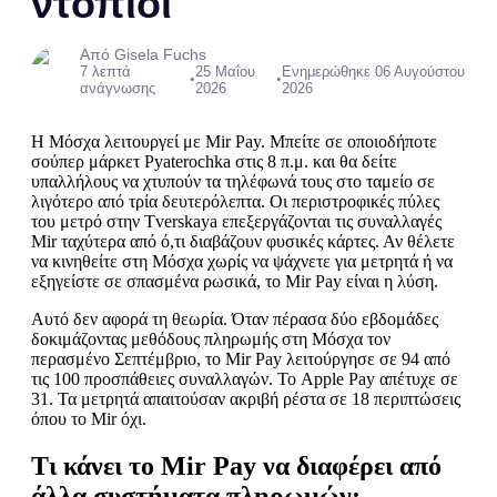
ντόπιοι
Από Gisela Fuchs
7 λεπτά
25 Μαΐου
Ενημερώθηκε 06 Αυγούστου
•
•
ανάγνωσης
2026
2026
Η Μόσχα λειτουργεί με Mir Pay. Μπείτε σε οποιοδήποτε
σούπερ μάρκετ Pyaterochka στις 8 π.μ. και θα δείτε
υπαλλήλους να χτυπούν τα τηλέφωνά τους στο ταμείο σε
λιγότερο από τρία δευτερόλεπτα. Οι περιστροφικές πύλες
του μετρό στην Tverskaya επεξεργάζονται τις συναλλαγές
Mir ταχύτερα από ό,τι διαβάζουν φυσικές κάρτες. Αν θέλετε
να κινηθείτε στη Μόσχα χωρίς να ψάχνετε για μετρητά ή να
εξηγείστε σε σπασμένα ρωσικά, το Mir Pay είναι η λύση.
Αυτό δεν αφορά τη θεωρία. Όταν πέρασα δύο εβδομάδες
δοκιμάζοντας μεθόδους πληρωμής στη Μόσχα τον
περασμένο Σεπτέμβριο, το Mir Pay λειτούργησε σε 94 από
τις 100 προσπάθειες συναλλαγών. Το Apple Pay απέτυχε σε
31. Τα μετρητά απαιτούσαν ακριβή ρέστα σε 18 περιπτώσεις
όπου το Mir όχι.
Τι κάνει το Mir Pay να διαφέρει από
άλλα συστήματα πληρωμών;