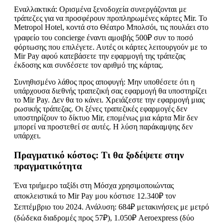
Εναλλακτικά: Ορισμένα ξενοδοχεία συνεργάζονται με
τράπεζες για να προσφέρουν προπληρωμένες κάρτες Mir. Το
Metropol Hotel, κοντά στο Θέατρο Μπολσόι, τις πουλάει στο
γραφείο του concierge έναντι αμοιβής 500₽ συν το ποσό
φόρτωσης που επιλέγετε. Αυτές οι κάρτες λειτουργούν με το
Mir Pay αφού κατεβάσετε την εφαρμογή της τράπεζας
έκδοσης και συνδέσετε τον αριθμό της κάρτας.
Συνηθισμένο λάθος προς αποφυγή: Μην υποθέσετε ότι η
υπάρχουσα διεθνής τραπεζική σας εφαρμογή θα υποστηρίζει
το Mir Pay. Δεν θα το κάνει. Χρειάζεστε την εφαρμογή μιας
ρωσικής τράπεζας. Οι ξένες τραπεζικές εφαρμογές δεν
υποστηρίζουν το δίκτυο Mir, επομένως μια κάρτα Mir δεν
μπορεί να προστεθεί σε αυτές. Η λύση παράκαμψης δεν
υπάρχει.
Πραγματικό κόστος: Τι θα ξοδέψετε στην
πραγματικότητα
Ένα τριήμερο ταξίδι στη Μόσχα χρησιμοποιώντας
αποκλειστικά το Mir Pay μου κόστισε 12.340₽ τον
Σεπτέμβριο του 2024. Ανάλυση: 684₽ μετακινήσεις με μετρό
(δώδεκα διαδρομές προς 57₽), 1.050₽ Aeroexpress (δύο