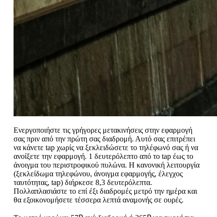
Ενεργοποιήστε τις γρήγορες μετακινήσεις στην εφαρμογή
σας πριν από την πρώτη σας διαδρομή. Αυτό σας επιτρέπει
να κάνετε tap χωρίς να ξεκλειδώσετε το τηλέφωνό σας ή να
ανοίξετε την εφαρμογή. 1 δευτερόλεπτο από το tap έως το
άνοιγμα του περιστροφικού πυλώνα. Η κανονική λειτουργία
(ξεκλείδωμα τηλεφώνου, άνοιγμα εφαρμογής, έλεγχος
ταυτότητας, tap) διήρκεσε 8,3 δευτερόλεπτα.
Πολλαπλασιάστε το επί έξι διαδρομές μετρό την ημέρα και
θα εξοικονομήσετε τέσσερα λεπτά αναμονής σε ουρές.