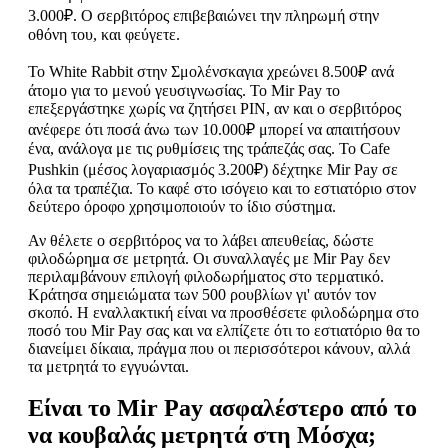
3.000₽. Ο σερβιτόρος επιβεβαιώνει την πληρωμή στην
οθόνη του, και φεύγετε.
Το White Rabbit στην Σμολένσκαγια χρεώνει 8.500₽ ανά
άτομο για το μενού γευσιγνωσίας. Το Mir Pay το
επεξεργάστηκε χωρίς να ζητήσει PIN, αν και ο σερβιτόρος
ανέφερε ότι ποσά άνω των 10.000₽ μπορεί να απαιτήσουν
ένα, ανάλογα με τις ρυθμίσεις της τράπεζάς σας. Το Cafe
Pushkin (μέσος λογαριασμός 3.200₽) δέχτηκε Mir Pay σε
όλα τα τραπέζια. Το καφέ στο ισόγειο και το εστιατόριο στον
δεύτερο όροφο χρησιμοποιούν το ίδιο σύστημα.
Αν θέλετε ο σερβιτόρος να το λάβει απευθείας, δώστε
φιλοδώρημα σε μετρητά. Οι συναλλαγές με Mir Pay δεν
περιλαμβάνουν επιλογή φιλοδωρήματος στο τερματικό.
Κράτησα σημειώματα των 500 ρουβλίων γι' αυτόν τον
σκοπό. Η εναλλακτική είναι να προσθέσετε φιλοδώρημα στο
ποσό του Mir Pay σας και να ελπίζετε ότι το εστιατόριο θα το
διανείμει δίκαια, πράγμα που οι περισσότεροι κάνουν, αλλά
τα μετρητά το εγγυώνται.
Είναι το Mir Pay ασφαλέστερο από το
να κουβαλάς μετρητά στη Μόσχα;