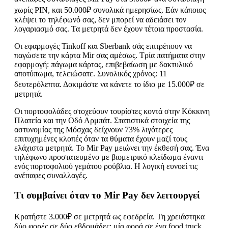
χωρίς PIN, και 50.000₽ συνολικά ημερησίως. Εάν κάποιος
κλέψει το τηλέφωνό σας, δεν μπορεί να αδειάσει τον
λογαριασμό σας. Τα μετρητά δεν έχουν τέτοια προστασία.
Οι εφαρμογές Tinkoff και Sberbank σάς επιτρέπουν να
παγώσετε την κάρτα Mir σας αμέσως. Τρία πατήματα στην
εφαρμογή: πάγωμα κάρτας, επιβεβαίωση με δακτυλικό
αποτύπωμα, τελειώσατε. Συνολικός χρόνος: 11
δευτερόλεπτα. Δοκιμάστε να κάνετε το ίδιο με 15.000₽ σε
μετρητά.
Οι πορτοφολάδες στοχεύουν τουρίστες κοντά στην Κόκκινη
Πλατεία και την Οδό Αρμπάτ. Στατιστικά στοιχεία της
αστυνομίας της Μόσχας δείχνουν 73% λιγότερες
επιτυχημένες κλοπές όταν τα θύματα έχουν μαζί τους
ελάχιστα μετρητά. Το Mir Pay μειώνει την έκθεσή σας. Ένα
τηλέφωνο προστατευμένο με βιομετρικό κλείδωμα έναντι
ενός πορτοφολιού γεμάτου ρούβλια. Η λογική ευνοεί τις
ανέπαφες συναλλαγές.
Τι συμβαίνει όταν το Mir Pay δεν λειτουργεί
Κρατήστε 3.000₽ σε μετρητά ως εφεδρεία. Τη χρειάστηκα
δύο φορές σε δύο εβδομάδες: μία φορά σε ένα food truck