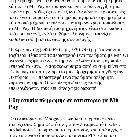
Το μετρό χρεώνει 57₽ ανά διαδρομή ή 265₽ για ημερήσια
κάρτα. Το Mir Pay λειτουργεί και για τα δύο. Αγγίξτε μία
φορά στην είσοδο, όχι στην έξοδο. Αν κάνετε περισσότερες
από πέντε διαδρομές σε μία ημέρα, αγοράστε την ημερήσια
κάρτα από μηχανήμα έκδοσης εισιτηρίων χρησιμοποιώντας
το Mir Pay. Η διεπαφή του μηχανήματος είναι στα ρωσικά
από προεπιλογή, αλλά το βήμα πληρωμής εμφανίζει
καθολικά σύμβολα ανέπαφης συναλλαγής.
Οι ώρες αιχμής (8:00-9:30 π.μ., 5:30-7:00 μ.μ.) κινούνται
ταχύτερα μέσα από τα περιστρεφόμενα πυλώματα με Mir. Οι
αναγνώστες φυσικών εισιτηρίων κολλάνε όταν η υγρασία
ξεπερνά το 70%. Το παρακολούθησα αυτό να συμβαίνει στο
Teatralnaya κατά τη διάρκεια μιας βροχερής καταιγίδας τον
Οκτώβριο. Έξι περιστρεφόμενα πυλώματα απέρριψαν
χάρτινα εισιτήρια. Οι λωρίδες ανέπαφης επαφής
επεξεργάζονταν τους επιβάτες χωρίς διακοπή.
Εθιμοτυπία πληρωμής σε εστιατόριο με Mir
Pay
Τα εστιατόρια της Μόσχας φέρνουν το τερματικόν στο
τραπέζι σας. Σηματοδοτήστε για τον λογαριασμό («schet,
pozhaluysta»), περιμένετε το τερματικόν, και μετά αγγίξτε
όταν εμφανιστεί το ποσό. Δεν απαιτείται PIN κάτω από