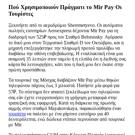
Πού Χρησιμοποιούν Πράγματι το Mir Pay Οι
Τουρίστες
Ξεκινήστε από το αεροδρόμιο Sheremetyevo. Οι αυτόματοι
πωλητές εισιτηρίων Aeroexpress δέχονται Mir Pay για τη
διαδρομή των 525₽ προς τον Σταθμό Belorussky. Αγόρασα
το δικό μου στον Τερματικό Σταθμό D τον Οκτώβριο, και η
μηχανή επεξεργάστηκε την πληρωμή προτού προλάβω να
διαβάσω την οθόνη επιβεβαίωσης. Η εναλλακτική είναι μια
αναμονή 35 λεπτών στον ταμείο ή η ελπίδα ότι η διεθνής σας
κάρτα θα λειτουργήσει, κάτι που η δική μου δεν έκανε στην
πρώτη προσπάθεια.
Τα τουρνικέ της Μόσχας διαβάζουν Mir Pay μέσω θηκών
τηλεφώνου πάχους έως 3 χιλιοστά. Πατήστε μία φορά για
57₽. Το σύστημα δεν απαιτεί ξεκλείδωμα του τηλεφώνου
σας εάν έχετε ενεργοποιήσει τη γρήγορη μεταφορά στην
τραπεζική σας εφαρμογή. Κατά τη διάρκεια της πρωινής
αιχμής στον σταθμό Mayakovskaya, παρακολούθησα έναν
τουρίστα
να παλεύει με ένα χάρτινο εισιτήριο για 40
δευτερόλεπτα, ενώ δώδεκα ντόπιοι περνούσαν από τουρνικέ
με Mir.
Το πολυκατάστημα GUM στην Κόκκινη Πλατεία λειτουργεί