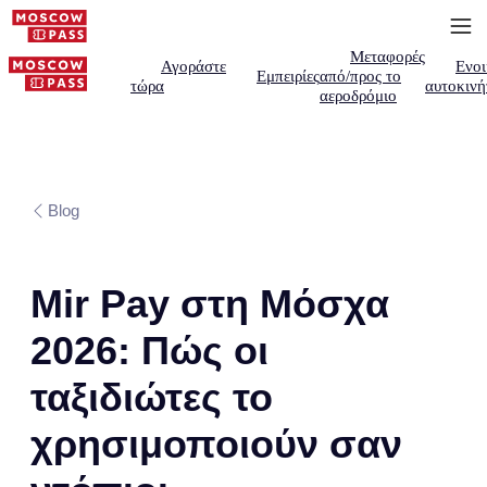
Μεταφορές
Αγοράστε
Ενοι
Εμπειρίες
από/προς το
τώρα
αυτοκινή
αεροδρόμιο
Blog
Mir Pay στη Μόσχα
2026: Πώς οι
ταξιδιώτες το
χρησιμοποιούν σαν