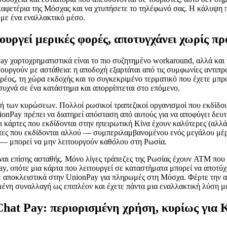
καφετέρια της Μόσχας και να χτυπήσετε το τηλέφωνό σας. Η κάλυψη
 με ένα εναλλακτικό μέσο.
ουργεί μερικές φορές, αποτυγχάνει χωρίς π
y χαρτοχρηματιστικά είναι το πιο συζητημένο workaround, αλλά και 
τουργούν με αστάθεια: η αποδοχή εξαρτάται από τις συμφωνίες αντιπρ
ρέος, τη χώρα εκδοχής και το συγκεκριμένο τερματικό που έχετε μπρο
συχνά σε ένα κατάστημα και απορρίπτεται στο επόμενο.
ική των κυρώσεων. Πολλοί ρωσικοί τραπεζικοί οργανισμοί που εκδίδ
ionPay πρέπει να διατηρεί απόσταση από αυτούς για να αποφύγει δευ
ι κάρτες που εκδίδονται στην ηπειρωτική Κίνα έχουν καλύτερες (αλλ
ρτες που εκδίδονται αλλού — συμπεριλαμβανομένου ενός μεγάλου μέρ
 — μπορεί να μην λειτουργούν καθόλου στη Ρωσία.
αι επίσης ασταθής. Μόνο λίγες τράπεζες της Ρωσίας έχουν ATM που 
ay, οπότε μια κάρτα που λειτουργεί σε καταστήματα μπορεί να αποτύχ
 αποκλειστικά στην UnionPay για πληρωμές στη Μόσχα. Φέρτε την αν
ένη συναλλαγή ως επιπλέον και έχετε πάντα μια εναλλακτική λύση μα
hat Pay: περιορισμένη χρήση, κυρίως για 