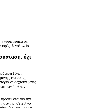
ή χωρίς χρήμα σε
αφορές, ξενοδοχεία
συστάση, όχι
πηρέτηση ξένων
μονής, εστίασης,
τόρια να δεχτούν ξένες
ζωή των διεθνών
 προστίθεται για την
α παρατηρήσετε λίγο
ίνει ότι μπορείτε να