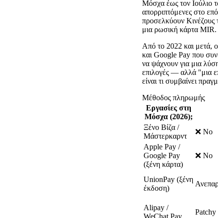
Μόσχα έως τον Ιούλιο τ
απορριπτόμενες στο επό
προσελκύουν Κινέζους τ
μια ρωσική κάρτα MIR.
Από το 2022 και μετά, ο
και Google Pay που συνδ
να ψάχνουν για μια λύσ
επιλογές — αλλά "μια ε
είναι τι συμβαίνει πραγ
Μέθοδος πληρωμής
Εργασίες στη
Μόσχα (2026);
Ξένο Βίζα /
❌ No
Μάστερκαρντ
Apple Pay /
Google Pay
❌ No
(ξένη κάρτα)
UnionPay (ξένη
Ανεπα
έκδοση)
Alipay /
Patchy
WeChat Pay