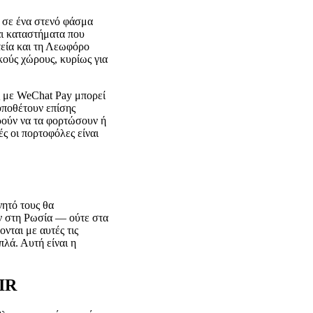
 σε ένα στενό φάσμα
και καταστήματα που
εία και τη Λεωφόρο
κούς χώρους, κυρίως για
ς με WeChat Pay μπορεί
υποθέτουν επίσης
ρούν να τα φορτώσουν ή
τές οι πορτοφόλες είναι
νητό τους θα
ύν στη Ρωσία — ούτε στα
νται με αυτές τις
πλά. Αυτή είναι η
MIR