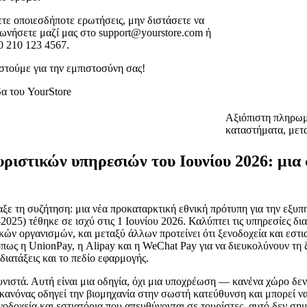
ετε οποιεσδήποτε ερωτήσεις, μην διστάσετε να
νωνήσετε μαζί μας στο support@yourstore.com ή
0 210 123 4567.
στούμε για την εμπιστοσύνη σας!
α του YourStore
Αξιόπιστη πληρωμ
καταστήματα, μετ
ριστικών υπηρεσιών του Ιουνίου 2026: μια 
ξε τη συζήτηση: μια νέα προκαταρκτική εθνική πρότυπη για την εξυ
25) τέθηκε σε ισχύ στις 1 Ιουνίου 2026. Καλύπτει τις υπηρεσίες δια
κών οργανισμών, και μεταξύ άλλων προτείνει ότι ξενοδοχεία και εστια
ς η UnionPay, η Alipay και η WeChat Pay για να διευκολύνουν τη 
 διατάξεις και το πεδίο εφαρμογής.
υνιστά. Αυτή είναι μια οδηγία, όχι μια υποχρέωση — κανένα χώρο δεν
ο κανόνας οδηγεί την βιομηχανία στην σωστή κατεύθυνση και μπορεί ν
δοχεία και εστιατόρια που απευθύνονται σε τουρίστες, αυτό δεν σημα