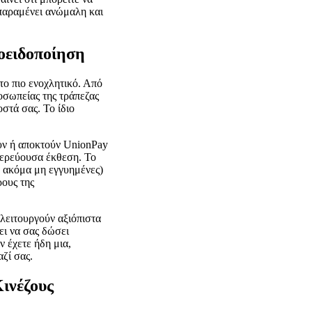
 παραμένει ανώμαλη και
ροειδοποίηση
το πιο ενοχλητικό. Από
οσωπείας της τράπεζας
στά σας. Το ίδιο
ουν ή αποκτούν UnionPay
τερεύουσα έκθεση. Το
ά ακόμα μη εγγυημένες)
ους της
λειτουργούν αξιόπιστα
ει να σας δώσει
 έχετε ήδη μια,
ζί σας.
Κινέζους