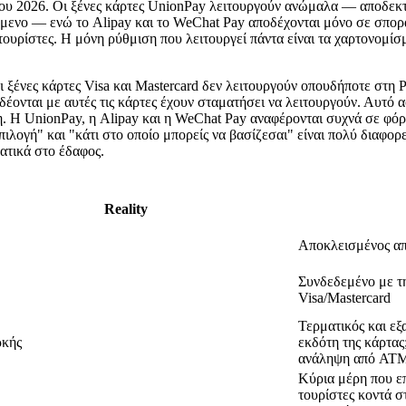
ου 2026. Οι ξένες κάρτες UnionPay λειτουργούν ανώμαλα — αποδεκτέ
μενο — ενώ το Alipay και το WeChat Pay αποδέχονται μόνο σε σπορ
ουρίστες. Η μόνη ρύθμιση που λειτουργεί πάντα είναι τα χαρτονομίσ
ι ξένες κάρτες Visa και Mastercard δεν λειτουργούν οπουδήποτε στη 
έονται με αυτές τις κάρτες έχουν σταματήσει να λειτουργούν. Αυτό α
η. Η UnionPay, η Alipay και η WeChat Pay αναφέρονται συχνά σε φό
πιλογή" και "κάτι στο οποίο μπορείς να βασίζεσαι" είναι πολύ διαφο
ματικά στο έδαφος.
Reality
Αποκλεισμένος απ
Συνδεδεμένο με τ
Visa/Mastercard
Τερματικός και εξ
ρκής
εκδότη της κάρτας
ανάληψη από AT
Κύρια μέρη που επ
τουρίστες κοντά σ