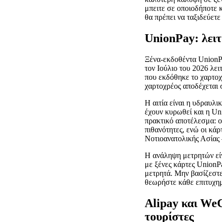
μπειτε σε οποιοδήποτε 
θα πρέπει να ταξιδεύετε
UnionPay: λειτ
Ξένα-εκδοθέντα UnionPa
τον Ιούλιο του 2026 λει
που εκδόθηκε το χαρτοχ
χαρτοχρέος αποδέχεται 
Η αιτία είναι η υδραυλ
έχουν κυρωθεί και η Un
πρακτικό αποτέλεσμα: ο
πιθανότητες, ενώ οι κά
Νοτιοανατολικής Ασίας
Η ανάληψη μετρητών είν
με ξένες κάρτες UnionP
μετρητά. Μην βασίζεστε
θεωρήστε κάθε επιτυχημ
Αlipay και WeC
τουρίστες