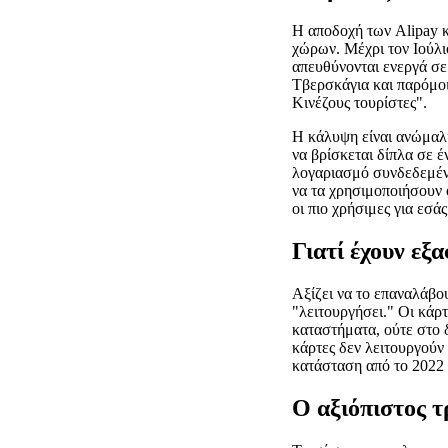
Η αποδοχή των Alipay κ
χώρων. Μέχρι τον Ιούλιο
απευθύνονται ενεργά σ
Τβερσκάγια και παρόμοι
Κινέζους τουρίστες".
Η κάλυψη είναι ανώμαλ
να βρίσκεται δίπλα σε 
λογαριασμό συνδεδεμένο
να τα χρησιμοποιήσουν 
οι πιο χρήσιμες για εσά
Γιατί έχουν εξα
Αξίζει να το επαναλάβου
"λειτουργήσει." Οι κάρ
καταστήματα, ούτε στο 
κάρτες δεν λειτουργούν 
κατάσταση από το 2022 κ
Ο αξιόπιστος 