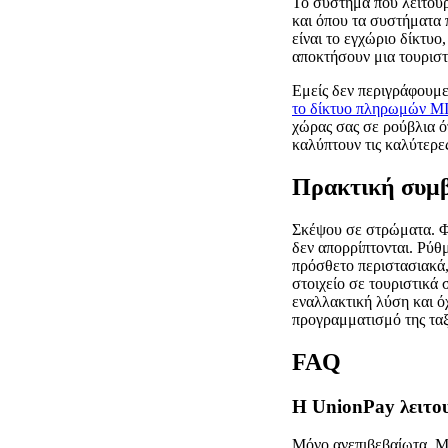
Το σύστημα που λειτουρ
και όπου τα συστήματα 
είναι το εγχώριο δίκτυο
αποκτήσουν μια τουρισ
Εμείς δεν περιγράφουμε
το δίκτυο πληρωμών M
χώρας σας σε ρούβλια ό
καλύπτουν τις καλύτερες
Πρακτική συμβο
Σκέψου σε στρώματα. Φέ
δεν απορρίπτονται. Ρύθ
πρόσθετο περιστασιακά,
στοιχείο σε τουριστικά 
εναλλακτική λύση και όχ
προγραμματισμό της ταξ
FAQ
Η UnionPay λειτου
Μόνο ανεπιβεβαίωτα. Μέ