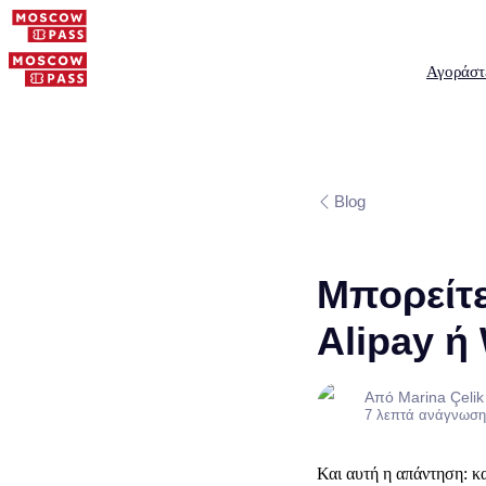
Αγοράστ
Blog
Μπορείτε
Alipay ή
Από Marina Çelik
7 λεπτά ανάγνωση
Και αυτή η απάντηση: κα