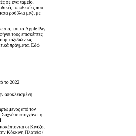
ς σε ένα ταμείο,
αδικές τοποθεσίες που
ματα ρούβλια μαζί με
Ρωσία, και τα Apple Pay
φήνει τους επισκέπτες
ρουμ ταξιδιών ως
ρετικά πράγματα. Εδώ
ό το 2022
ην αποκλεισμένη
αρτώμενος από τον
; Συχνά αποτυγχάνει η
M
ισκέπτονται οι Κινέζοι
την Κόκκινη Πλατεία /