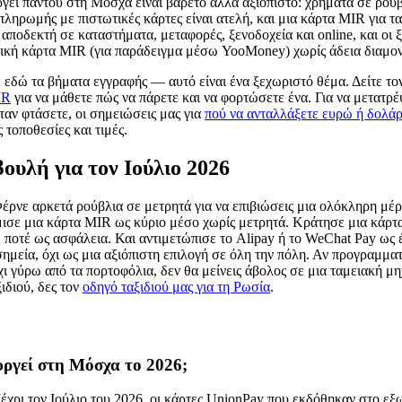
γεί παντού στη Μόσχα είναι βαρετό αλλά αξιόπιστο: χρήματα σε ρούβ
πληρωμής με πιστωτικές κάρτες είναι ατελή, και μια κάρτα MIR για 
, αποδεκτή σε καταστήματα, μεταφορές, ξενοδοχεία και online, και οι 
τική κάρτα MIR (για παράδειγμα μέσω YooMoney) χωρίς άδεια διαμον
 εδώ τα βήματα εγγραφής — αυτό είναι ένα ξεχωριστό θέμα. Δείτε το
IR
για να μάθετε πώς να πάρετε και να φορτώσετε ένα. Για να μετατρέ
ταν φτάσετε, οι σημειώσεις μας για
πού να ανταλλάξετε ευρώ ή δολάρ
 τοποθεσίες και τιμές.
υλή για τον Ιούλιο 2026
ρνε αρκετά ρούβλια σε μετρητά για να επιβιώσεις μια ολόκληρη μέρα
μισε μια κάρτα MIR ως κύριο μέσο χωρίς μετρητά. Κράτησε μια κάρ
 ποτέ ως ασφάλεια. Και αντιμετώπισε το Alipay ή το WeChat Pay ως 
σημεία, όχι ως μια αξιόπιστη επιλογή σε όλη την πόλη. Αν προγραμμα
ι γύρω από τα πορτοφόλια, δεν θα μείνεις άβολος σε μια ταμειακή μη
ιδιού, δες τον
οδηγό ταξιδιού μας για τη Ρωσία
.
ργεί στη Μόσχα το 2026;
χρι τον Ιούλιο του 2026, οι κάρτες UnionPay που εκδόθηκαν στο εξ