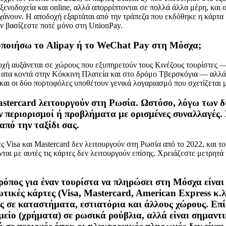
ξενοδοχεία και online, αλλά απορρίπτονται σε πολλά άλλα μέρη, και 
νουν. Η αποδοχή εξαρτάται από την τράπεζα που εκδόθηκε η κάρτα 
ν βασίζεστε ποτέ μόνο στη UnionPay.
ποιήσω το Alipay ή το WeChat Pay στη Μόσχα;
χή αυξάνεται σε χώρους που εξυπηρετούν τους Κινέζους τουρίστες —
ματα κοντά στην Κόκκινη Πλατεία και στο δρόμο Τβερσκόγια — αλλά
και οι δύο πορτοφόλες υποθέτουν γενικά λογαριασμό που σχετίζεται 
Mastercard λειτουργούν στη Ρωσία. Ωστόσο, λόγω των 
ν περιορισμοί ή προβλήματα με ορισμένες συναλλαγές.
από την ταξίδι σας.
ς Visa και Mastercard δεν λειτουργούν στη Ρωσία από το 2022, και το
ται με αυτές τις κάρτες δεν λειτουργούν επίσης. Χρειάζεστε μετρητά
ρόπος για έναν τουρίστα να πληρώσει στη Μόσχα είναι
τικές κάρτες (Visa, Mastercard, American Express κ.λ
ς σε καταστήματα, εστιατόρια και άλλους χώρους. Επί
μείο (χρήματα) σε ρωσικά ρούβλια, αλλά είναι σημαντι