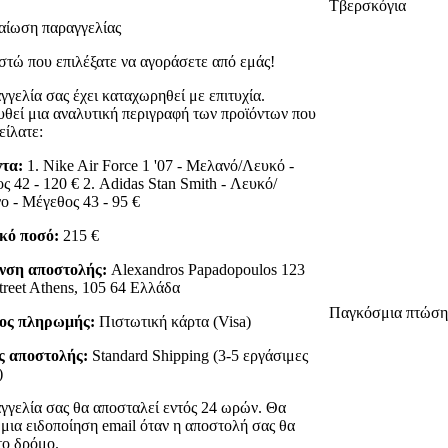
Τβερσκόγια
αίωση παραγγελίας
στώ που επιλέξατε να αγοράσετε από εμάς!
γγελία σας έχει καταχωρηθεί με επιτυχία.
θεί μια αναλυτική περιγραφή των προϊόντων που
είλατε:
τα:
1. Nike Air Force 1 '07 - Μελανό/Λευκό -
ς 42 - 120 € 2. Adidas Stan Smith - Λευκό/
ο - Μέγεθος 43 - 95 €
κό ποσό:
215 €
νση αποστολής:
Alexandros Papadopoulos 123
treet Athens, 105 64 Ελλάδα
Παγκόσμια πτώση,
ος πληρωμής:
Πιστωτική κάρτα (Visa)
ς αποστολής:
Standard Shipping (3-5 εργάσιμες
)
γγελία σας θα αποσταλεί εντός 24 ωρών. Θα
 μια ειδοποίηση email όταν η αποστολή σας θα
το δρόμο.