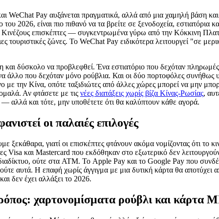
αι WeChat Pay αυξάνεται πραγματικά, αλλά από μια χαμηλή βάση και
 του 2026, είναι πιο πιθανό να τα βρείτε σε ξενοδοχεία, εστιατόρια 
ε Κινέζους επισκέπτες — συγκεντρωμένα γύρω από την Κόκκινη Πλατ
ες τουριστικές ζώνες. Το WeChat Pay ειδικότερα λειτουργεί "σε μερι
η και δύσκολο να προβλεφθεί. Ένα εστιατόριο που δεχόταν πληρωμέ
ένα άλλο που δεχόταν μόνο ρούβλια. Και οι δύο πορτοφόλες συνήθως 
 με την Κίνα, οπότε ταξιδιώτες από άλλες χώρες μπορεί να μην μπο
ομαλά. Αν φτάσετε με τις
νέες διατάξεις χωρίς βίζα Κίνας-Ρωσίας
, αυ
ς — αλλά και τότε, μην υποθέτετε ότι θα καλύπτουν κάθε αγορά.
φανιστεί οι παλαιές επιλογές
με ξεκάθαρα, γιατί οι επισκέπτες φτάνουν ακόμα νομίζοντας ότι το κι
τες Visa και Mastercard που εκδόθηκαν στο εξωτερικό δεν λειτουργο
διαδίκτυο, ούτε στα ATM. Το Apple Pay και το Google Pay που συνδέο
ούτε αυτά. Η επαφή χωρίς άγγιγμα με μια δυτική κάρτα θα αποτύχει α
αι δεν έχει αλλάξει το 2026.
τρόπος: χαρτονομίσματα ρούβλι και κάρτα 