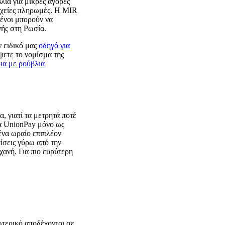
λια για μικρές αγορές
ταχείες πληρωμές. Η MIR
ξένοι μπορούν να
ής στη Ρωσία.
ν ειδικό μας
οδηγό για
ψετε το νομίσμα της
ια με ρούβλια
, γιατί τα μετρητά ποτέ
τα UnionPay μόνο ως
ένα ωραίο επιπλέον
τίσεις γύρω από την
χανή. Για πιο ευρύτερη
ωτερικό αποδέχονται σε