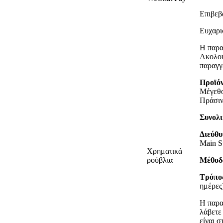
Επιβεβ
Ευχαρι
Η παρα
Ακολου
παραγγ
Προϊόν
Μέγεθο
Πράσιν
Συνολι
Διεύθυ
Main S
Χρηματικά
ρούβλια
Μέθοδ
Τρόπο
ημέρες
Η παρα
λάβετε
είναι σ