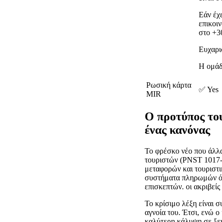
Εάν έχ
επικοι
στο +3
Ευχαρι
Η ομάδ
Ρωσική κάρτα
✅ Yes
MIR
Ο προτύπος του
ένας κανόνας
Το φρέσκο νέο που άλλα
τουριστών (PNST 1017-20
μεταφορών και τουριστι
συστήματα πληρωμών όπω
επισκεπτών. οι ακριβείς
Το κρίσιμο λέξη είναι σ
αγνοία του. Έτσι, ενώ 
καλύτερη κάλυψη σε ξενο