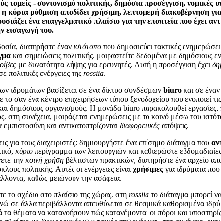
ύς τομείς - συντονισμό πολιτικής, δημόσια προσέγγιση, νομικές υ
 η κύρια ρύθμιση αποδίδει χρήσιμη, λεπτομερή διακυβέρνηση για
υσιάζει ένα επαγγελματικό πλαίσιο για την εποπτεία που έχει αν
ν εισαγωγή του.
δοσία, διατηρήστε έναν
ιστότοπο
που δημοσιεύει τακτικές ενημερώσει
γμα
και σημειώσεις πολιτικής. μοιραστείτε δεδομένα με δημόσιους ε
οίβες
με δυνατότητα λήψης για ερευνητές. Αυτή η προσέγγιση έχει
δη
ε πολιτικές ενέργειες της
rossiia
.
των ιδρυμάτων βασίζεται σε ένα δίκτυο συνδέσμων
biuro
και σε έναν
 το σαν ένα κέντρο επιχειρήσεων τύπου ξενοδοχείου που ενοποιεί τις
και δημόσιους οργανισμούς. Η μονάδα biuro παρακολουθεί εργασίες, 
ς. στη συνέχεια, μοιράζεται ενημερώσεις με το κοινό μέσω του ιστότ
α
εμπιστοσύνη και αντικατοπτρίζονται
διαφορετικές
απόψεις.
ις για τους διαχειριστές: δημιουργήστε ένα επίσημο διάταγμα που
αν
τικό,
κύριο
περίγραμμα των λειτουργιών και καθιερώστε εβδομαδιαίε
ετε την
κοινή χρήση
βέλτιστων πρακτικών, διατηρήστε ένα αρχείο α
ύκλους πολιτικής. Αυτές οι ενέργειες είναι
χρήσιμες
για ιδρύματα που
άλλοντα, καθώς μειώνουν την ασάφεια.
ε το σχέδιο στο πλαίσιο της χώρας. στη
rossiia
το διάταγμα μπορεί να
νώ σε άλλα περιβάλλοντα απευθύνεται σε θεσμικά καθορισμένα ιδρύ
 τα θέματα να κατανοήσουν πώς κατανέμονται οι πόροι και υποστηρίζ