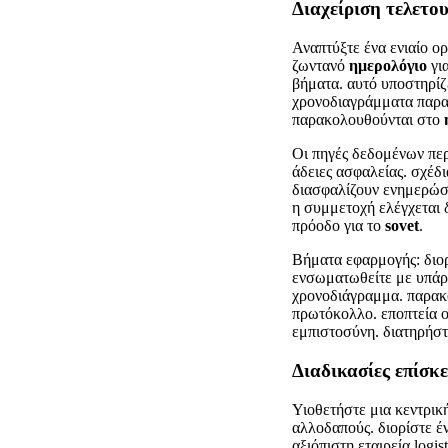
Διαχείριση τελετο
Αναπτύξτε ένα ενιαίο ο
ζωντανό
ημερολόγιο
για
βήματα. αυτό υποστηρίζ
χρονοδιαγράμματα παρ
παρακολουθούνται στο
Οι πηγές δεδομένων πε
άδειες ασφαλείας. σχέ
διασφαλίζουν ενημερώσε
η συμμετοχή ελέγχεται 
πρόοδο για το
sovet
.
Βήματα εφαρμογής: διο
ενσωματωθείτε με υπάρχ
χρονοδιάγραμμα. παρακ
πρωτόκολλο. εποπτεία ο
εμπιστοσύνη. διατηρήστ
Διαδικασίες επίσκ
Υιοθετήστε μια κεντρικ
αλλοδαπούς. διορίστε έ
αξιόπιστη εταιρεία logi