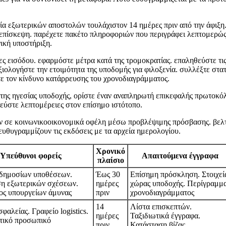
ία εξωτερικών αποστολών τουλάχιστον 14 ημέρες πριν από την άφιξη
ν επίσκεψη. παρέχετε πακέτο πληροφοριών που περιγράφει λεπτομερώ
νική υποστήριξη.
ίες εισόδου. εφαρμόστε μέτρα κατά της τρομοκρατίας. επαληθεύστε τις
ολογήστε την ετοιμότητα της υποδομής για φιλοξενία. συλλέξτε στατισ
τε τον κίνδυνο κατάρρευσης του χρονοδιαγράμματος.
της ηγεσίας υποδοχής, ορίστε έναν αναπληρωτή επικεφαλής πρωτοκόλ
εύστε λεπτομέρειες στον επίσημο ιστότοπο.
ν σε κοινωνικοοικονομικά οφέλη μέσω προβλέψιμης πρόσβασης. βελ
ευθυγραμμίζουν τις εκδόσεις με τα αρχεία ημερολογίου.
Χρονικό
Υπεύθυνοι φορείς
Απαιτούμενα έγγραφα
πλαίσιο
 δημοσίων υποθέσεων.
Έως 30
Επίσημη πρόσκληση. Στοιχεί
ση εξωτερικών σχέσεων.
ημέρες
χώρας υποδοχής. Περίγραμμ
ος υπουργείων άμυνας
πριν
χρονοδιαγράμματος
14
Λίστα επισκεπτών.
φαλείας. Γραφείο logistics.
ημέρες
Ταξιδιωτικά έγγραφα.
τικό προσωπικό
πριν
Κατάσταση βίζας