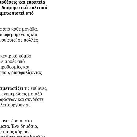
ποθέσεις και εποπτεία
 διαφορετικά πολιτικά
τιμετωπιστεί από
ς από κάθε μονάδα.
νδιαφερόμενους και
μοσιευτεί
σε πολλές
 κεντρικό κόμβο
 εισροές από
προθεσμίες και
οπου, διασφαλίζοντας
τιμετωπίζει
τις ευθύνες,
ς ενημερώσεις μεταξύ
ποφάσεων και συνδέστε
 λειτουργούν σε
 αναφέρεται στο
ματα. Ένα δημόσιο,
ει τους κύριους