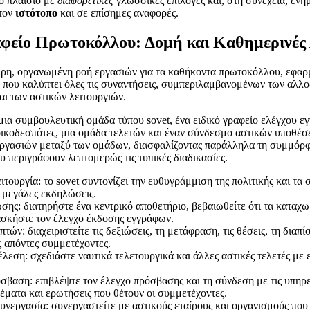
ο πλαίσιο με
διαφορετικές
γλωσσικές επιλογές και, στη συνέχεια, εν
τον
ιστότοπο
και σε επίσημες αναφορές.
φείο Πρωτοκόλλου: Δομή και Καθημερινές 
ρη, οργανωμένη ροή εργασιών για τα καθήκοντα πρωτοκόλλου, εφαρμ
που καλύπτει όλες τις συναντήσεις, συμπεριλαμβανομένων των αλ
αι των αστικών λειτουργιών.
μια συμβουλευτική ομάδα τύπου sovet, ένα ειδικό γραφείο ελέγχου 
οικοδεσπότες, μια ομάδα τελετών και έναν σύνδεσμο αστικών υποθέσ
εργασιών μεταξύ των ομάδων, διασφαλίζοντας παράλληλα τη συμμόρφω
υ περιγράφουν λεπτομερώς τις τυπικές διαδικασίες.
τουργία: το sovet συντονίζει την ευθυγράμμιση της πολιτικής και τα
 μεγάλες εκδηλώσεις.
σης: διατηρήστε ένα κεντρικό αποθετήριο, βεβαιωθείτε ότι τα καταχω
ασκήστε τον έλεγχο έκδοσης εγγράφων.
τών: διαχειριστείτε τις δεξιώσεις, τη μετάφραση, τις θέσεις, τη διαπ
ς απόντες συμμετέχοντες.
λεση: σχεδιάστε ναυτικά τελετουργικά και άλλες αστικές τελετές με
σβαση: επιβλέψτε τον έλεγχο πρόσβασης και τη σύνδεση με τις υπηρε
έματα και ερωτήσεις που θέτουν οι συμμετέχοντες.
υνεργασία: συνεργαστείτε με αστικούς εταίρους και οργανισμούς που