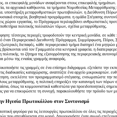
. οι επικεφαλής μονάδων αναφέρονται στους επικεφαλής τμημάτων. 
εία, τα αρχειακά καθήκοντα. τα τμήματα Νομοθεσίας-Μεταρρύθμισης
α. υποστήριξη μεταρρυθμιστικών πρωτοβουλιών. η Διεύθυνση Πόρων 
υσιακά στοιχεία, βοηθητικά προγράμματα. η ομάδα Στέγασης συντονί
εις χώρου εργασίας. το Πρόγραμμα περιλαμβάνει ανθρωπιστικές προτ
ποθετήρια πολιτικής πολλαπλών τόμων, σχέδια μεταρρύθμισης.
φηση: τέσσερις περιοχές τροφοδοτούν την κεντρική μονάδα. σε κάθε 
πό έναν Περιφερειακό Διευθυντή: Πρόγραμμα, Συμμόρφωση, Πόροι, 
 εξωτερικές διεπαφές. κάθε περιφερειακό τμήμα διατηρεί ένα μητρώο 
ς βρίσκονται υπό τον Γραμματέα στα κεντρικά γραφεία. η διαπεριφερ
πολιτικής. το ζήτημα της εξισορρόπησης της περιφερειακής αυτονομία
ται μέσω της ενιαίας γραμμής αναφοράς.
κοποιήστε τις γραμμές σε ένα επίσημο διάγραμμα. εξετάστε την εκπ
τις διαδικασίες καταχώρισης. αναπτύξτε ένα αρχείο μικροκαρτών. ευ
ήτηση. εκτελέστε τον προγραμματισμό στέγασης. ενσωματώστε την π
λους μεταρρύθμισης. η πολιτική επηρεάζει την κατανομή των πόρων σε
αίσια, όπως τα κομμουνιστικά καθεστώτα για προειδοποιητικές σημει
ις για να επικυρώσετε τη συνοχή. παρακολουθήστε την πρόοδο των 
ην Ηγεσία Πρωτοκόλλου στον Συντονισμό
ποπτική φιγούρα για τις λειτουργίες πρωτοκόλλου σε όλες τις περιοχές
σιών που απευθύνονται στο κοινό. Δημιουργήστε έναν αγωγό επεξεργα