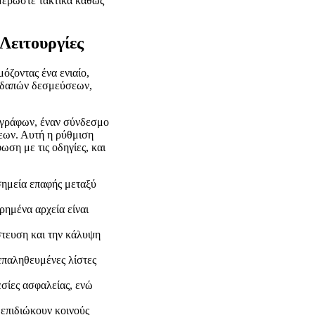
ημερώστε τακτικά καθώς
Λειτουργίες
όζοντας ένα ενιαίο,
λοδαπών δεσμεύσεων,
εγγράφων, έναν σύνδεσμο
εων. Αυτή η ρύθμιση
ση με τις οδηγίες, και
 σημεία επαφής μεταξύ
ρημένα αρχεία είναι
ίστευση και την κάλυψη
 επαληθευμένες λίστες
σίες ασφαλείας, ενώ
 επιδιώκουν κοινούς