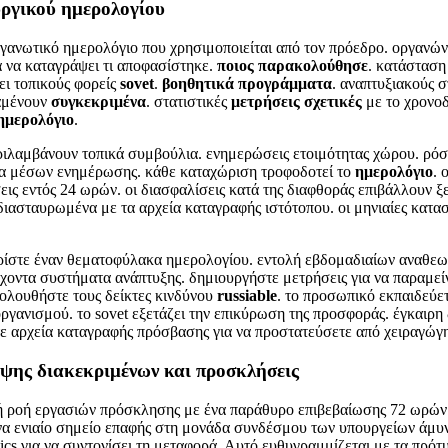
υργικού ημερολογίου
ργανωτικό ημερολόγιο που χρησιμοποιείται από τον πρόεδρο. οργανώνε
 να καταγράψει τι αποφασίστηκε.
ποιος παρακολούθησε
. κατάσταση
ει τοπικούς φορείς
sovet
.
βοηθητικά προγράμματα
. αναπτυξιακούς σ
αμένουν
συγκεκριμένα
. στατιστικές
μετρήσεις
σχετικές
με το χρονο
ημερολόγιο
.
ριλαμβάνουν τοπικά συμβούλια. ενημερώσεις ετοιμότητας χώρου. ρό
δια μέσων ενημέρωσης. κάθε καταχώριση τροφοδοτεί το
ημερολόγιο
. 
ις εντός 24 ωρών. οι διασφαλίσεις κατά της διαφθοράς επιβάλλουν ξ
διασταυρωμένα με τα αρχεία καταγραφής ιστότοπου. οι μηνιαίες κατασ
ρίστε έναν θεματοφύλακα ημερολογίου. εντολή εβδομαδιαίων αναθε
οντα συστήματα ανάπτυξης. δημιουργήστε μετρήσεις για να παραμεί
ολουθήστε τους δείκτες κινδύνου
russiable
. το προσωπικό εκπαιδεύε
ργανισμού. το sovet εξετάζει την επικύρωση της προσφοράς. έγκαιρ
ε αρχεία καταγραφής πρόσβασης για να προστατεύσετε από χειραγώγ
εψης διακεκριμένων και προσκλήσεις
ή ροή εργασιών πρόσκλησης με ένα παράθυρο επιβεβαίωσης 72 ωρών 
να ενιαίο σημείο επαφής στη μονάδα συνδέσμου των υπουργείων άμυ
stics για να συντονίσει τη μεταφορά. Αυτό ευθυγραμμίζεται με τα πρ