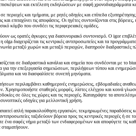
 επισκέψεων και εκτέλεση εκδηλώσεων με σαφή χρονοδιαγράμματα κα
 σε περιοχές και τμήματα, με ρητές οδηγίες και επίπεδα εξυπηρέτησης
ς και επιταχύνει τις αποφάσεις. Οι ηγέτες συντονίζονται στις βόρειες,
ασικό κόμβο που συνδέει τις περιφερειακές ομάδες.
εύουν ως ορατές άγκυρες για διασυνοριακό συντονισμό. Ο igor επιβλέπ
η olga διαχειρίζεται τις κεντρικές αντιπροσωπείες και τα προγράμμα
ινωνία μεταξύ χωρών και μεταξύ περιοχών, διατηρούν διαδραστικές 
ίζεται σε διαδραστικά κανάλια και σημεία που συνδέονται με το biu
α για την επεξεργασία σημειώσεων, περιλήψεων τύπου και ενημερώ
άλματα και να διασφαλίσετε συνεπή μηνύματα.
τήσεων περιλαμβάνει καθημερινές ενημερώσεις, εβδομαδιαίες αναθεω
. Χρησιμοποιήστε σταθερές μορφές, λίστες ελέγχου και κοινά γλωσσ
δοκίες σε όλες τις χώρες και τις περιοχές. Καταγράψτε τα αποτελέσμ
 συνοπτικές οδηγίες για μελλοντική χρήση.
απαιτεί απλή παρακολούθηση εργασιών, τεκμηριωμένες παραδόσεις κ
αντιπροσωπείες ταξιδεύουν βόρεια προς τις κεντρικές περιοχές ή σε 
στε ένα σαφές νήμα μεταξύ των ενδιαφερομένων και αποφύγετε τις κα
να σταματήσουν.