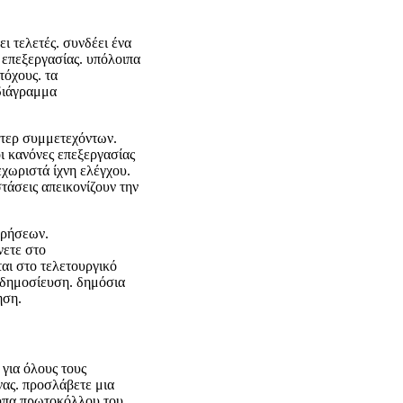
ι τελετές. συνδέει ένα
 επεξεργασίας. υπόλοιπα
τόχους. τα
διάγραμμα
στερ συμμετεχόντων.
οι κανόνες επεξεργασίας
εχωριστά ίχνη ελέγχου.
τάσεις απεικονίζουν την
ωρήσεων.
νετε στο
ται στο τελετουργικό
η δημοσίευση. δημόσια
ηση.
για όλους τους
νας. προσλάβετε μια
ότυπα πρωτοκόλλου του