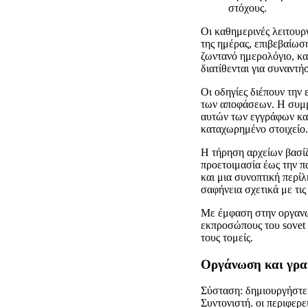
στόχους.
Οι καθημερινές λειτου
της ημέρας, επιβεβαίωσ
ζωντανό ημερολόγιο, κα
διατίθενται για συναντήσ
Οι οδηγίες διέπουν την 
των αποφάσεων. Η συμμ
αυτών των εγγράφων κατ
καταχωρημένο στοιχείο.
Η τήρηση αρχείων βασίζ
προετοιμασία έως την π
και μια συνοπτική περί
σαφήνεια σχετικά με τις
Με έμφαση στην οργανωμ
εκπροσώπους του sovet κ
τους τομείς.
Οργάνωση και γρα
Σύσταση: δημιουργήστε
Συντονιστή. οι περιφερ