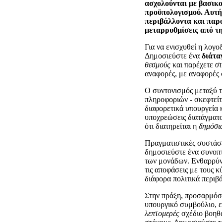
ασχολούνται με βασικο
προϋπολογισμού. Αυτή
περιβάλλοντα και παρο
μεταρρυθμίσεις από τη
Για να ενισχυθεί η λογο
Δημοσιεύστε ένα
διάτα
θεσμούς
και παρέχετε
στ
αναφορές, με αναφορές σ
Ο συντονισμός μεταξύ 
πληροφοριών - σκεφτείτε
διαφορετικά υπουργεία 
υποχρεώσεις διατάγματο
ότι διατηρείται η
δημόσι
Πραγματιστικές συστάσε
δημοσιεύστε ένα συνοπ
των μονάδων. Ενθαρρύν
τις αποφάσεις με τους κ
διάφορα πολιτικά περιβ
Στην πράξη, προσαρμόστ
υπουργικό συμβούλιο, ε
λεπτομερές
σχέδιο βοηθά