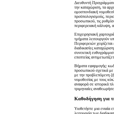
Διευθυντή Προγράμματος
την καταχώριση, τα αρχ
ομοσπονδιακή νομοθεσί
προϋπολογισμούς, περιο
προσωπικού, τις ρυθμίσ
περιφερειακή κάλυψη, α
Επιχειρησιακή χαρτογρά
τμήματα λειτουργούν υ
Περιφερειών χειρίζεται
διαδικασίες καταχώριση
συνεκτική ευθυγράμμιση 
εποπτείας αντιμετωπίζε
Βήματα εφαρμογής: κωδι
προσωπικού σχετικά με 
με την προβλεπόμενη ζ
νομοθεσίας με τους κύκ
αναφορά σε ιστορικά πλ
τριμηνιαίες αναθεωρήσε
Καθοδήγηση για τ
Υιοθετήστε μια ενιαία ε
λειτουργία των διαδικα