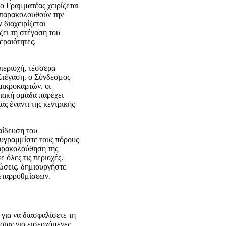
ο Γραμματέας χειρίζεται
 παρακολουθούν την
διαχειρίζεται
ζει τη στέγαση του
εραιότητες,
περιοχή, τέσσερα
Στέγαση. ο Σύνδεσμος
μικροκαρτών. οι
ειακή ομάδα παρέχει
ς έναντι της κεντρικής
αίδευση του
θυγραμμίστε τους πόρους
αρακολούθηση της
 όλες τις περιοχές.
ώσεις. δημιουργήστε
μεταρρυθμίσεων.
 για να διασφαλίσετε τη
σίας για εισερχόμενες