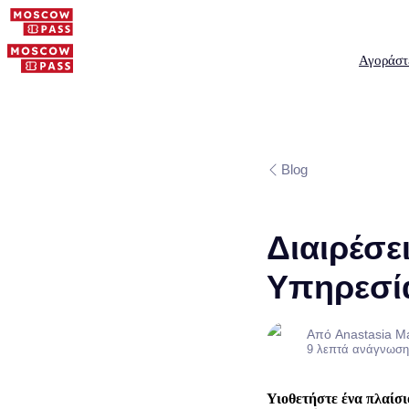
Αγοράστ
Blog
Διαιρέσε
Υπηρεσία
Από Anastasia M
9 λεπτά ανάγνωση
Υιοθετήστε ένα πλαίσι