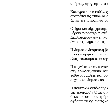
αιτήσεις, προγράμματα
Καταγράψτε τις ευθύνες
αποτρέπει τις επικαλύψει
ζώνες, με το sochi ως β
Οι igor και olga χρησιμ
βόρεια ακροατήρια, ενώ 
Διασφαλίζουν την επικο
έγκαιρες ενημερώσεις.
Η δημόσια δέσμευση βασ
προεγκεκριμένα πρότυπ
ελαχιστοποιήσετε τα σφ
Η συχνότητα των συναν
ενημερώσεις επισκέψεων
ευθυγραμμίσετε τις προσ
αρχείο και δημοσιεύστε
Η πειθαρχία εκτέλεσης 
την εκδήλωση. Όταν οι 
όπως το sochi, διατηρή
αφήσετε τις εγκρίσεις 