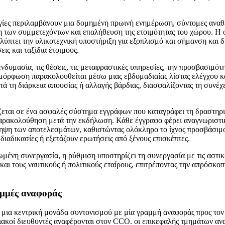
ργίες περιλαμβάνουν μια δομημένη πρωινή ενημέρωση, σύντομες ανα
η των συμμετεχόντων και επαλήθευση της ετοιμότητας του χώρου. Η 
λύπτει την υλικοτεχνική υποστήριξη για εξοπλισμό και σήμανση και δ
εις και ταξίδια έτοιμους.
ενδυμασία, τις θέσεις, τις μεταφραστικές υπηρεσίες, την προσβασιμότ
όρφωση παρακολουθείται μέσω μιας εβδομαδιαίας λίστας ελέγχου κ
ά τη διάρκεια απουσίας ή αλλαγής βάρδιας, διασφαλίζοντας τη συνέχε
εται σε ένα ασφαλές σύστημα εγγράφων που καταγράφει τη δραστηρι
αρακολούθηση μετά την εκδήλωση. Κάθε έγγραφο φέρει αναγνωριστικ
ληψη των αποτελεσμάτων, καθιστώντας ολόκληρο το ίχνος προσβάσιμ
 διαδικασίες ή εξετάζουν ερωτήσεις από ξένους επισκέπτες.
ένη συνεργασία, η ρύθμιση υποστηρίζει τη συνεργασία με τις αστικέ
αι τους ναυτικούς ή πολιτικούς εταίρους, επιτρέποντας την απρόσκοπ
μμές αναφοράς
 μια κεντρική μονάδα συντονισμού με μία γραμμή αναφοράς προς τον
ειακοί διευθυντές αναφέρονται στον CCO. οι επικεφαλής τμημάτων αν