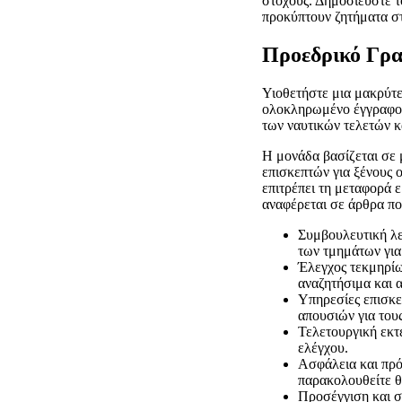
στόχους. Δημοσιεύστε τ
προκύπτουν ζητήματα σ
Προεδρικό Γρα
Υιοθετήστε μια μακρύτε
ολοκληρωμένο έγγραφο 
των ναυτικών τελετών κ
Η μονάδα βασίζεται σε 
επισκεπτών για ξένους 
επιτρέπει τη μεταφορά 
αναφέρεται σε άρθρα πο
Συμβουλευτική λει
των τμημάτων για
Έλεγχος τεκμηρίω
αναζητήσιμα και 
Υπηρεσίες επισκεπ
απουσιών για του
Τελετουργική εκτέ
ελέγχου.
Ασφάλεια και πρό
παρακολουθείτε θ
Προσέγγιση και σ