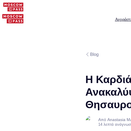
Αγοράστ
Blog
Η Καρδιά
Ανακαλύψ
Θησαυρο
Από Anastasia M
14 λεπτά ανάγνωσ