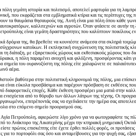
 πόλη γεμάτη ιστορία και πολιτισμό, αποτελεί μαρτυρία για τη λαμπρ
νική, που εκφράζεται στα εμβληματικά κτίρια και τις περίπτυχες της 
ουν τα θαυμάσια θησαυρούς της. Αυτή είναι μια πόλη όπου κάθε γων
ς αυτοκρατόρων, καλλιτεχνών και αγροτών. Όταν φτάσετε σε αυτήν τη 
 Πετρούπολης είναι γεμάτη δραστηριότητες που καλύπτουν ποικίλους ε
κά δρόμια της, θα βρεθείτε να κουνιέστε ανάμεσα στα σκληρά τοιχώ
 σύγχρονων κατοίκων. Η εκπληκτική συγχώνευση της πολιτιστικής κλ
αι τη διάταξη, με εξαιρετικούς χώρους και εκθεσιακούς χώρους που δ
ριακα, η πόλη παραμένει ανοιχτή και φιλόξενη, προσφέροντας κάτι γι
α σημεία του ουρανοξύστη της πόλης είτε χαλαρώνετε σε παλαιότυπες
ωινό αέρα.
θιστούν βαθύτερα στην πολιτιστική κληρονομιά της πόλης, μια επίσκε
ρια είναι εύκολα προσβάσιμα και παρέχουν πρόσβαση σε εκθέσεις πο
ό διαφορετικές εποχές. Κάθε έκθεση προσφέρει μια ματιά στην καλλι
α ενισχύεται από το θόρυβο των άλλων λάτρων της τέχνης. Οι προγρα
 οργανωμένοι, επιτρέποντάς σας να σχεδιάσετε την ημέρα σας αποτελε
κολα στο επόμενο σημείο προορισμού σας.
 Αγία Πετρούπολη, αφιερώστε λίγο χρόνο για να φωτογραφίστε τις πύ
 Από το Ανάκτορο της Αικατερίνης μέχρι την κτηριακή μνημειακή Οκτι
ε είστε πρώτος επισκέπτης είτε έχετε έρθει πολλές φορές, οι προτάσεις
ς για το πορτοφόλι σας όσο και ανταμείβουσες για την ψυχή σας, εξασ