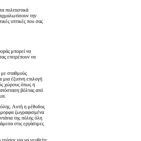
τα πολιτιστικά
αιχμαλωτίσουν την
τικές οπτικές που σας
φοράς μπορεί να
σας επιτρέπουν να
, με σταθμούς
ι μια έξυπνη επιλογή
ύς χώρους όπως η
 απόσταση βόλτας από
μα.
πόλης. Αυτή η μέθοδος
 όμορφα ζωγραφισμένα
ωντάνια της πόλης όλη
νάμεσα στις εργάσιμες
 τρόπος για να γευθείτε