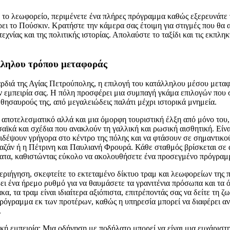
ή το λεωφορείο, περιμένετε ένα πλήρες πρόγραμμα καθώς εξερευνάτε 
ι το Πούσκιν. Κρατήστε την κάμερα σας έτοιμη για στιγμές που θα 
εχνίας και της πολιτικής ιστορίας. Απολαύστε το ταξίδι και τις εκπληκ
λληλου τρόπου μεταφοράς
αρδιά της Αγίας Πετρούπολης, η επιλογή του κατάλληλου μέσου μετα
ν εμπειρία σας. Η πόλη προσφέρει μια συμπαγή γκάμα επιλογών που 
 θησαυρούς της, από μεγαλειώδεις παλάτι μέχρι ιστορικά μνημεία.
ο αποτελεσματικό αλλά και μια όμορφη τουριστική έλξη από μόνο του
ϊκά και σχέδια που ανακλούν τη γαλλική και ρωσική αισθητική. Είνα
ξιδέψουν γρήγορα στο κέντρο της πόλης και να φτάσουν σε σημαντικο
αζάν ή η Πέτρινη και Παυλιανή Φρουρά. Κάθε σταθμός βρίσκεται σε
έατα, καθιστώντας εύκολο να ακολουθήσετε ένα προσεγμένο πρόγραμ
περιήγηση, σκεφτείτε το εκτεταμένο δίκτυο τραμ και λεωφορείων της 
ι ένα ήρεμο ρυθμό για να θαυμάσετε τα γρανιτένια πρόσωπα και τα
κα, τα τραμ είναι ιδιαίτερα αξιόπιστα, επιτρέποντάς σας να δείτε τη ζ
πρόγραμμα εκ των προτέρων, καθώς η υπηρεσία μπορεί να διαφέρει α
.
κή εμπειρία; Μια οδήγηση με ποδήλατο μπορεί να είναι μια ευχάριστη