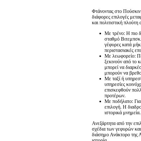
Φτάνοντας στο Πούσκιν,
διάφορες επιλογές μεταφ
και πολιτιστική πλούτη 
Με τρένο: Η πιο 
σταθμό Βιτεμπσκ.
γέφυρες κατά μήκ
περιστασιακές επι
Με λεωφορείο: Π
ξεκινούν από το 
μπορεί να διαρκέ
μπορούν να βρεθο
Με ταξί ή υπηρεσί
υπηρεσίες κοινόχ
επισκεφθούν πολλ
προτέρων.
Με ποδήλατο: Για
επιλογή. Η διαδρ
ιστορικά μνημεία.
Ανεξάρτητα από την επι
σχέδια των γεφυρών και
διάσημο Ανάκτορο της Α
ιστορία.