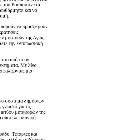
ς του Ρασπούτιν είτε
αυθόρμητοι και να
ρομή.
ς μπορούν να προσφέρουν
ρατήσεις,
ων μυστικών της Αγίας
σετε την εντυπωσιακή
τητα από το αν
νεκτήματα. Με λίγο
ασφαλίζοντας μια
ένο σύστημα δημόσιων
 γνωστό για τις
 δικτύου μεταφορών της.
 αποτελεί ιδανική
ράδυ. Τετάρτες και
σης, αλλά η κυβέρνηση