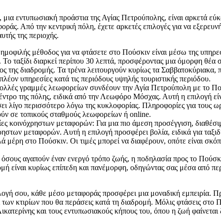
 μια εντυπωσιακή προάστια της Αγίας Πετρούπολης, είναι αρκετά εύ
οράς. Από την κεντρική πόλη, έχετε αρκετές επιλογές για να εξερευν
αυτής της περιοχής.
δημοφιλής μέθοδος για να φτάσετε στο Πούσκιν είναι μέσω της υπηρε
 Το ταξίδι διαρκεί περίπου 30 λεπτά, προσφέροντας μια όμορφη θέα σ
ος της διαδρομής. Τα τρένα λειτουργούν κυρίως τα Σαββατοκύριακα,
πλέον υπηρεσίες κατά τις περιόδους υψηλής τουριστικής περιόδου.
ολλές γραμμές λεωφορείων συνδέουν την Αγία Πετρούπολη με το Πο
κέντρο της πόλης, ειδικά από την Λεωφόρο Μόσχας. Αυτή η επιλογή εί
σει λίγο περισσότερο λόγω της κυκλοφορίας. Πληροφορίες για τους ω
ύν σε τοπικούς σταθμούς λεωφορείων ή online.
ες κοινόχρηστων μεταφορών: Για μια πιο άμεση προσέγγιση, διαθέσιμα
ρηστων μεταφορών. Αυτή η επιλογή προσφέρει βολία, ειδικά για ταξιδ
ά μέρη στο Πούσκιν. Οι τιμές μπορεί να διαφέρουν, οπότε είναι σκόπ
 όσους αγαπούν έναν ενεργό τρόπο ζωής, η ποδηλασία προς το Πούσκιν
ομή είναι κυρίως επίπεδη και πανέμορφη, οδηγώντας σας μέσα από πε
λογή σου, κάθε μέσο μεταφοράς προσφέρει μια μοναδική εμπειρία. Π
 των κτιρίων που θα περάσεις κατά τη διαδρομή. Μόλις φτάσεις στο Π
ικατερίνης και τους εντυπωσιακούς κήπους του, όπου η ζωή φαίνεται