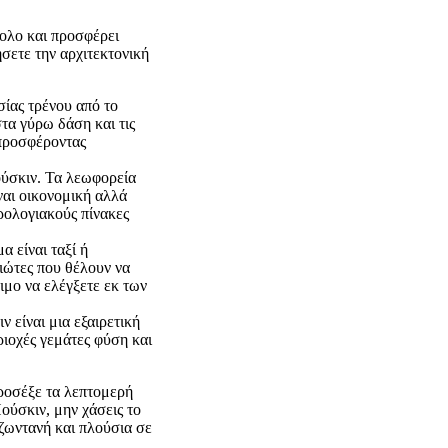
κολο και προσφέρει
ήσετε την αρχιτεκτονική
σίας τρένου από το
τα γύρω δάση και τις
 προσφέροντας
ύσκιν. Τα λεωφορεία
ναι οικονομική αλλά
ρολογιακούς πίνακες
 είναι ταξί ή
ιώτες που θέλουν να
ιμο να ελέγξετε εκ των
 είναι μια εξαιρετική
ριοχές γεμάτες φύση και
ροσέξε τα λεπτομερή
ούσκιν, μην χάσεις το
 ζωντανή και πλούσια σε