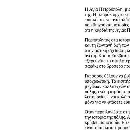
Η Αγία Πετρούπολη, μια
της. Η μπαρόκ αρχιτεκτο
επισκέπτες να ανακαλύψ
που διηγούνται ιστορίε
ότι η καρδιά της Αγίας
Περπατώντας στα ιστορι
και τη ζωντανή ζωή των
στην αστική σχεδίαση κ
άνεση. Και τα Σαββατοκύ
εξερευνάτε τα υψηλότερ
σακάκι στο δροσερό πρ
Για όσους θέλουν να βυ
υποχρεωτική. Τα εισιτή
μεγάλων καλλιτεχνών απ
πόλης, ενώ η ατμόσφαιρ
λειτουργίας είναι καλά
μόνο για να φτάσετε εύ
Όταν περιπλανιέστε στη
την ιστορία της πόλης.
κρύβει μια ιστορία. Είτ
είναι τόσο καταστροφικέ