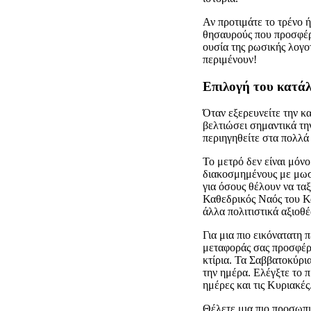
Αν προτιμάτε το τρένο 
θησαυρούς που προσφέρε
ουσία της ρωσικής λογοτ
περιμένουν!
Επιλογή του κατά
Όταν εξερευνείτε την κ
βελτιώσει σημαντικά τη
περιηγηθείτε στα πολλά
Το μετρό δεν είναι μόν
διακοσμημένους με μωσα
για όσους θέλουν να τα
Καθεδρικός Ναός του Κ
άλλα πολιτιστικά αξιοθ
Για μια πιο εικόνατατη 
μεταφοράς σας προσφέρε
κτίρια. Τα Σαββατοκύρια
την ημέρα. Ελέγξτε το 
ημέρες και τις Κυριακές
Θέλετε μια πιο προσωπι