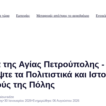
ε τώρα
Εμπειρίες
Μεταφορές από/προς το αεροδρόμιο
Ενοικί
 της Αγίας Πετρούπολης -
τε τα Πολιτιστικά και Ιστ
ύς της Πόλης
aisuradze
•
•
ης
30 Ιανουαρίου 2026
Ενημερώθηκε 06 Αυγούστου 2026