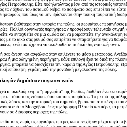
γίας Πετρούπολης. Είτε ποδηλατώντας μέσα από τις ιστορικές γειτονιέ
ς των όχθων του ποταμού Νέβα, το ποδήλατο σας επιτρέπει να είστε 
ησαυρούς που ίσως να μην βρίσκονται στην τυπική τουριστική διαδ
θιστούν βαθύτερα στην ιστορία της πόλης, οι περιπάτους περιηγήσει
ρίες. Πολλοί οργανωτές περιηγήσεων προσφέρουν τελευταία στιγμή κ
είτε να ενταχθείτε σε μια ομάδα και να μοιραστείτε την ανακάλυψη τ
ος με το δικό σας ρυθμό σας επιτρέπει να σταματήσετε για να θαυμά
 αιώνα, ενώ ταυτόχρονα να ακολουθείτε τα δικά σας ενδιαφέροντα.
κή σας άνεση και ασφάλεια όταν επιλέγετε το μέσο μεταφοράς. Ανεξάρ
τραμ ή μια οδηγημένη περιήγηση, κάθε επιλογή έχει τα δικά της πλεο
ργεια, μπορείτε να διασχίσετε την καρδιά της Αγίας Πετρούπολης, εξ
τική επίσκεψη, γεμάτη από την μοναδική μεγαλοσύνη της πόλης.
ιλογών δημόσιων συγκοινωνιών
χνά αποκαλούμενη το "μαργαρίτα" της Ρωσίας, διαθέτει ένα εκτεταμ
ετεί τόσο τους ντόπιους όσο και τους τουρίστες. Το μετρό της πόλης,
τικές λύσεις και την ιστορική του σημασία, βρίσκεται στο κέντρο του
νονται από το Μοσχόβσκι έως την όμορφη Πλατεία και πέρα, το μετρό
νουν σε διάφορες περιοχές της πόλης.
εσία τους νωρίς τις εργάσιμες ημέρες και συνεχίζουν μέχρι αργά το β
υχνά αντιμετωπίζουν αλλαγές στους προγραμματισμούς λόγω συντήρη