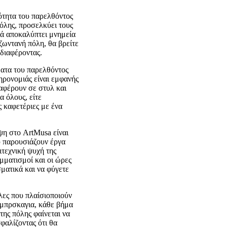
ότητα του παρελθόντος
πόλης, προσελκύει τους
ιά αποκαλύπτει μνημεία
ζωντανή πόλη, θα βρείτε
νδιαφέροντας.
ματα του παρελθόντος
ηρονομιάς είναι εμφανής
ιαφέρουν σε στυλ και
α όλους, είτε
 καφετέριες με ένα
ψη στο ArtMusa είναι
υ παρουσιάζουν έργα
τεχνική ψυχή της
μματισμοί και οι ώρες
σματικά και να φύγετε
λες που πλαίσιοποιούν
άμπρσκαγια, κάθε βήμα
 της πόλης φαίνεται να
φαλίζοντας ότι θα