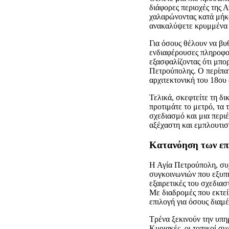
διάφορες περιοχές της Α
χαλαρώνοντας κατά μήκο
ανακαλύψετε κρυμμένα θ
Για όσους θέλουν να βυ
ενδιαφέρουσες πληροφο
εξασφαλίζοντας ότι μπορ
Πετρούπολης. Ο περίπατ
αρχιτεκτονική του 18ου
Τελικά, σκεφτείτε τη δι
προτιμάτε το μετρό, τα 
σχεδιασμό και μια περιέ
αξέχαστη και εμπλουτισ
Κατανόηση των επ
Η Αγία Πετρούπολη, συ
συγκοινωνιών που εξυπηρ
εξαιρετικές του σχεδιασ
Με διαδρομές που εκτεί
επιλογή για όσους διαμέ
Τρένα ξεκινούν την υπηρ
Κυριακές, οι τοπικοί σ