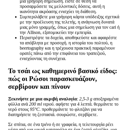
μια γρήγορη σημείωση. είστε σε θέση να
προσαρμόσετε τις μελλοντικές δόσεις. αυτή η
ικανότητα ακρόασης ενισχύει τη διάθεση.
Συμπεριλάβετε μια γρήγορη κάρτα υπόδειξης σχετικά
με την προέλευση της τελετής. η ανάγνωση δυνατά
μιας μόνο γραμμής, όπως μια σημείωση για τον cari ή
την Allison, εξατομικεύει την εμπειρία.
Περιστρέψτε τα δοχεία, αποθηκεύστε και αφαιρέστε
τα απόβλητα με προσοχή. η ιστορία του πολτού, η
beertography και η τρέχουσα πρακτική παραμένουν
ορατές πάνω από την επιφάνεια του τραπεζιού,
ενισχύοντας τη συνέχεια.
Το τσάι ως καθημερινό βασικό είδος:
πώς οι Ρώσοι παρασκευάζουν,
σερβίρουν και πίνουν
Ξεκινήστε με μια ακριβή αναλογία
:
2,5-3 g
αποξηραμένα
φύλλα ανά
200 ml νερού
. αφήστε για 4 λεπτά. θερμάνετε το
νερό στους
95°C
. προθερμάνετε το φλιτζάνι για να
διατηρήσετε τη ζεστασιά. σουρώστε, σερβίρετε.
Σε σπίτια, σε ένα
τρένο
ή σε γραφεία, η τελετουργία ρέει
μέσα από μια μικρή κατσαρόλα σε ένα ζεστό φλιτζάνι. μια