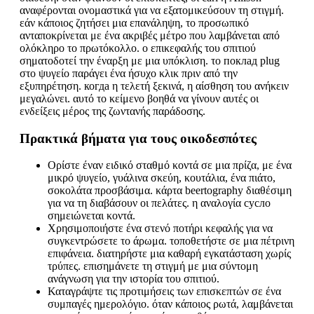
αναφέρονται ονομαστικά για να εξατομικεύσουν τη στιγμή.
εάν κάποιος ζητήσει μια επανάληψη, το προσωπικό
ανταποκρίνεται με ένα ακριβές μέτρο που λαμβάνεται από
ολόκληρο το πρωτόκολλο. ο επικεφαλής του σπιτιού
σηματοδοτεί την έναρξη με μια υπόκλιση. το поклад plug
στο ψυγείο παράγει ένα ήσυχο κλικ πριν από την
εξυπηρέτηση. когда η τελετή ξεκινά, η αίσθηση του ανήκειν
μεγαλώνει. αυτό το κείμενο βοηθά να γίνουν αυτές οι
ενδείξεις μέρος της ζωντανής παράδοσης.
Πρακτικά βήματα για τους οικοδεσπότες
Ορίστε έναν ειδικό σταθμό κοντά σε μια πρίζα, με ένα
μικρό ψυγείο, γυάλινα σκεύη, κουτάλια, ένα πιάτο,
σοκολάτα προσβάσιμα. κάρτα beertography διαθέσιμη
για να τη διαβάσουν οι πελάτες. η αναλογία сусло
σημειώνεται κοντά.
Χρησιμοποιήστε ένα στενό ποτήρι κεφαλής για να
συγκεντρώσετε το άρωμα. τοποθετήστε σε μια πέτρινη
επιφάνεια. διατηρήστε μια καθαρή εγκατάσταση χωρίς
τρύπες. επισημάνετε τη στιγμή με μια σύντομη
ανάγνωση για την ιστορία του σπιτιού.
Καταγράψτε τις προτιμήσεις των επισκεπτών σε ένα
συμπαγές ημερολόγιο. όταν κάποιος ρωτά, λαμβάνεται