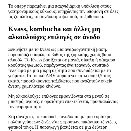
Το опару παραμένει μια παιχνιδιάρικη υπόκλιση στους
γαστρονομικούς κύκλους, απηχώντας την υπομονή σε όλες
τις ζυμώσεις, το συνδυασμό ψωμιού, τη ζυθοποιία.
Kvass, kombucha και άλλες μη
αλκοολούχες επιλογές σε άνοδο
Ξεκινήστε με το kvass ως μια αναζωογονητική βάση.
παρουσιάζει σαφώς το βάθος της ζύμωσης, χωρίς βαρύ
αλκοόλ. Το Kvass βασίζεται σε μαγιά, σίκαλη ή σάκχαρα
κρούστας ψωμιού, παράγοντας ένα τραγανό, στυπτικό
τελείωμα με μια μικρή οξύτητα που συνδυάζεται με τα
γεύματα. Το τυπικό ABV παραμένει κάτω από 0,5 τοις
εκατό, προσελκύοντας ταξιδιώτες που αναζητούν οικεία
άνεση, χαμηλότερο κίνδυνο.
Μη αλκοολούχες επιλογές εμφανίζονται στα μενού σε
μπιστρό, αγορές. η ορατότητα επεκτείνεται, προσκαλώντας
τον πειραματισμό.
Στη συνέχεια, το kombucha αναδύεται με μια ευρύτερη
παλέτα γεύσεων: ξινές νότες φρούτων, πικάντικο τζίντζερ,
φυτικοί τόνοι. Η παραγωγή βασίζεται σε μια δεύτερη