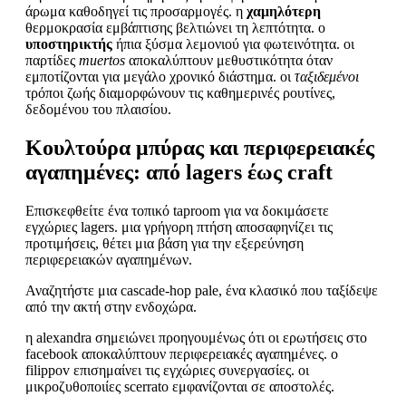
άρωμα καθοδηγεί τις προσαρμογές. η
χαμηλότερη
θερμοκρασία εμβάπτισης βελτιώνει τη λεπτότητα. ο
υποστηρικτής
ήπια ξύσμα λεμονιού για φωτεινότητα. οι
παρτίδες
muertos
αποκαλύπτουν μεθυστικότητα όταν
εμποτίζονται για μεγάλο χρονικό διάστημα. οι
ταξιδεμένοι
τρόποι ζωής διαμορφώνουν τις καθημερινές ρουτίνες,
δεδομένου του πλαισίου.
Κουλτούρα μπύρας και περιφερειακές
αγαπημένες: από lagers έως craft
Επισκεφθείτε ένα τοπικό taproom για να δοκιμάσετε
εγχώριες lagers. μια γρήγορη πτήση αποσαφηνίζει τις
προτιμήσεις, θέτει μια βάση για την εξερεύνηση
περιφερειακών αγαπημένων.
Αναζητήστε μια cascade-hop pale, ένα κλασικό που ταξίδεψε
από την ακτή στην ενδοχώρα.
η alexandra σημειώνει προηγουμένως ότι οι ερωτήσεις στο
facebook αποκαλύπτουν περιφερειακές αγαπημένες. ο
filippov επισημαίνει τις εγχώριες συνεργασίες. οι
μικροζυθοποιίες scerrato εμφανίζονται σε αποστολές.