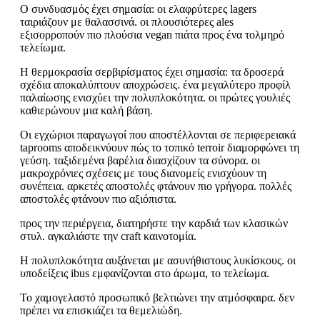
Ο συνδυασμός έχει σημασία: οι ελαφρύτερες lagers
ταιριάζουν με θαλασσινά. οι πλουσιότερες ales
εξισορροπούν πιο πλούσια vegan πιάτα προς ένα τολμηρό
τελείωμα.
Η θερμοκρασία σερβιρίσματος έχει σημασία: τα δροσερά
σχέδια αποκαλύπτουν αποχρώσεις. ένα μεγαλύτερο προφίλ
παλαίωσης ενισχύει την πολυπλοκότητα. οι πρώτες γουλιές
καθιερώνουν μια καλή βάση.
Οι εγχώριοι παραγωγοί που αποστέλλονται σε περιφερειακά
taprooms αποδεικνύουν πώς το τοπικό terroir διαμορφώνει τη
γεύση. ταξιδεμένα βαρέλια διασχίζουν τα σύνορα. οι
μακροχρόνιες σχέσεις με τους διανομείς ενισχύουν τη
συνέπεια. αρκετές αποστολές φτάνουν πιο γρήγορα. πολλές
αποστολές φτάνουν πιο αξιόπιστα.
προς την περιέργεια, διατηρήστε την καρδιά των κλασικών
στυλ. αγκαλιάστε την craft καινοτομία.
Η πολυπλοκότητα αυξάνεται με ασυνήθιστους λυκίσκους. οι
υποδείξεις ibus εμφανίζονται στο άρωμα, το τελείωμα.
Το χαμογελαστό προσωπικό βελτιώνει την ατμόσφαιρα. δεν
πρέπει να επισκιάζει τα θεμελιώδη.