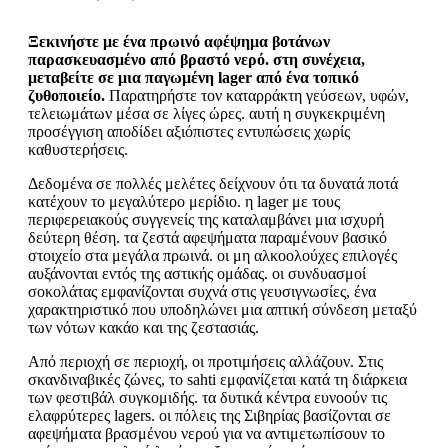
Ξεκινήστε με ένα πρωινό αφέψημα βοτάνων
παρασκευασμένο από βραστό νερό. στη συνέχεια,
μεταβείτε σε μια παγωμένη lager από ένα τοπικό
ζυθοποιείο.
Παρατηρήστε τον καταρράκτη γεύσεων, υφών,
τελειωμάτων μέσα σε λίγες ώρες. αυτή η συγκεκριμένη
προσέγγιση αποδίδει αξιόπιστες εντυπώσεις χωρίς
καθυστερήσεις.
Δεδομένα σε πολλές μελέτες δείχνουν ότι τα δυνατά ποτά
κατέχουν το μεγαλύτερο μερίδιο. η lager με τους
περιφερειακούς συγγενείς της καταλαμβάνει μια ισχυρή
δεύτερη θέση. τα ζεστά αφεψήματα παραμένουν βασικό
στοιχείο στα μεγάλα πρωινά. οι μη αλκοολούχες επιλογές
αυξάνονται εντός της αστικής ομάδας. οι συνδυασμοί
σοκολάτας εμφανίζονται συχνά στις γευσιγνωσίες, ένα
χαρακτηριστικό που υποδηλώνει μια απτική σύνδεση μεταξύ
των νότων κακάο και της ζεστασιάς.
Από περιοχή σε περιοχή, οι προτιμήσεις αλλάζουν. Στις
σκανδιναβικές ζώνες, το sahti εμφανίζεται κατά τη διάρκεια
των φεστιβάλ συγκομιδής. τα δυτικά κέντρα ευνοούν τις
ελαφρύτερες lagers. οι πόλεις της Σιβηρίας βασίζονται σε
αφεψήματα βρασμένου νερού για να αντιμετωπίσουν το