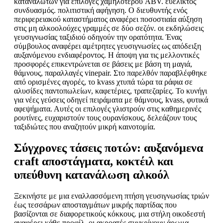
καταναλωτών για επιλογές χαμηλότερου ABV. ευέλικτος
συνδυασμός. πολιτιστική αφήγηση. Ο διευθυντής ενός
περιφερειακού καταστήματος αναφέρει ποσοστιαία αύξηση
στις μη αλκοολούχες γραμμές σε δύο σεζόν. οι εκδηλώσεις
γευσιγνωσίας ταξιδιού οδηγούν την ορατότητα. Ένας
σύμβουλος αναφέρει αμέτρητες γευσιγνωσίες ως απόδειξη
αυξανόμενου ενδιαφέροντος. Η άποψη για τις μελλοντικές
προσφορές επικεντρώνεται σε βάσεις με βάση τη μαγιά,
θάμνους, παραλλαγές vinepair. Στο παρελθόν παραβλέφθηκε
από ορισμένες αγορές, το kvass χτυπά τώρα τα ράφια σε
αλυσίδες παντοπωλείων, καφετέριες, τραπεζαρίες. Το κυνήγι
για νέες γεύσεις οδηγεί πειράματα με θάμνους, kvass, φυτικά
αφεψήματα. Αυτές οι επιλογές γλιστρούν στις καθημερινές
ρουτίνες, ευχαριστούν τους ουρανίσκους, δελεάζουν τους
ταξιδιώτες που αναζητούν μικρή καινοτομία.
Σύγχρονες τάσεις ποτών: αυξανόμενα
craft αποστάγματα, κοκτέιλ και
υπεύθυνη κατανάλωση αλκοόλ
Ξεκινήστε με μια εναλλασσόμενη πτήση γευσιγνωσίας τριών
έως τεσσάρων αποσταγμάτων μικρής παρτίδας που
βασίζονται σε διαφορετικούς κόκκους. μια στήλη οικοδεστή
αναφέρει κάθε προφίλ. οι ακροατές συγκρίνουν άρωμα,