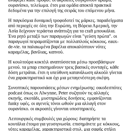
ουρανίσκο, τελείωμα. έτσι μια ομάδα αποκτά πρακτικά
δεδομένα για την επιλογή της σειράς του επόμενου μήνα.
Η παγκόσμια δυναμική τροφοδοτεί τις μάρκες. παραδείγματα
από περιοχές σε όλη την Ευρώπη, τη Βόρεια Αμερική, την
Ασία δείχνουν τεράστια ανάπτυξη για τα craft μπουκάλια.
Ένα ρητό μεταξύ των παραγωγών είναι "γεύση πρώτα". οι
παραγωγοί πειραματίζονται με πολλαπλούς κόκκους. eaux-
de-vie. τα παλαιωμένα βαρέλια αποκαλύπτουν νότες
καραμέλας, βανίλιας, καπνού.
Η κουλτούρα κοκτέιλ αναπτύσσεται μέσω προσβάσιμων
μενού. τα μπαρ επισημαίνουν τρεις βασικές συνταγές. κάθε
δόση μετράται. έτσι η υπεύθυνη κατανάλωση αλκοόλ γίνεται
ένα χαρακτηριστικό και όχι μια μεταγενέστερη σκέψη.
Συνοπτικές παρουσιάσεις μέσων ενημέρωσης: οικοδεσπότες
podcast όπως οι Alwynne, Peter συζητούν τις αλλαγές
σκηνής. σκοτάδι, μυστηριώδεις δονήσεις. εμφανίζονται
funky υφές. οι αγενείς τόνοι ωθούν μια αλλαγή στον
ουρανίσκο. οι ακροατές γίνονται υποστηρικτές.
Λειτουργικές συμβουλές για χώρους: διατηρήστε τα
κουτάλια έτοιμα για γευσιγνωσία. επισημάνετε με κόκκους,
νότες καραμέλας. χαρακτηριστικά στυλ. μια σαφής στήλη