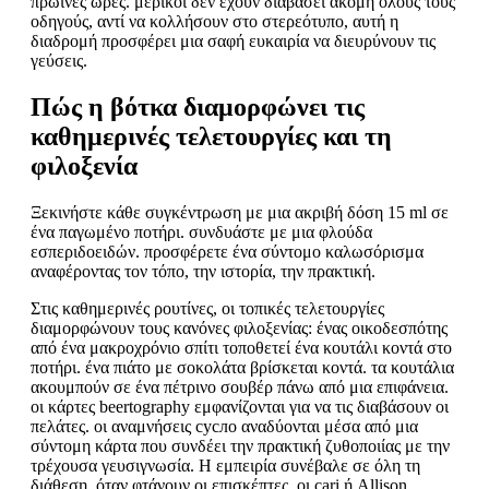
πρωινές ώρες. μερικοί δεν έχουν διαβάσει ακόμη όλους τους
οδηγούς, αντί να κολλήσουν στο στερεότυπο, αυτή η
διαδρομή προσφέρει μια σαφή ευκαιρία να διευρύνουν τις
γεύσεις.
Πώς η βότκα διαμορφώνει τις
καθημερινές τελετουργίες και τη
φιλοξενία
Ξεκινήστε κάθε συγκέντρωση με μια ακριβή δόση 15 ml σε
ένα παγωμένο ποτήρι. συνδυάστε με μια φλούδα
εσπεριδοειδών. προσφέρετε ένα σύντομο καλωσόρισμα
αναφέροντας τον τόπο, την ιστορία, την πρακτική.
Στις καθημερινές ρουτίνες, οι τοπικές τελετουργίες
διαμορφώνουν τους κανόνες φιλοξενίας: ένας οικοδεσπότης
από ένα μακροχρόνιο σπίτι τοποθετεί ένα κουτάλι κοντά στο
ποτήρι. ένα πιάτο με σοκολάτα βρίσκεται κοντά. τα κουτάλια
ακουμπούν σε ένα πέτρινο σουβέρ πάνω από μια επιφάνεια.
οι κάρτες beertography εμφανίζονται για να τις διαβάσουν οι
πελάτες. οι αναμνήσεις сусло αναδύονται μέσα από μια
σύντομη κάρτα που συνδέει την πρακτική ζυθοποιίας με την
τρέχουσα γευσιγνωσία. Η εμπειρία συνέβαλε σε όλη τη
διάθεση. όταν φτάνουν οι επισκέπτες, οι cari ή Allison