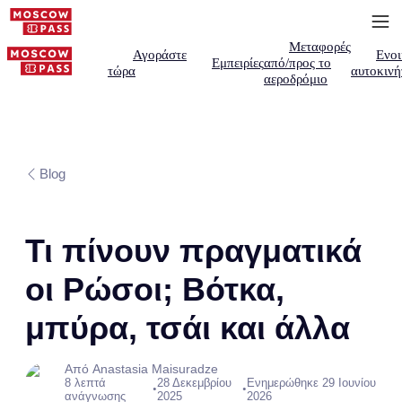
Μεταφορές
Αγοράστε
Ενοι
Εμπειρίες
από/προς το
τώρα
αυτοκινή
αεροδρόμιο
Blog
Τι πίνουν πραγματικά
οι Ρώσοι; Βότκα,
μπύρα, τσάι και άλλα
Από Anastasia Maisuradze
8 λεπτά
28 Δεκεμβρίου
Ενημερώθηκε 29 Ιουνίου
•
•
ανάγνωσης
2025
2026