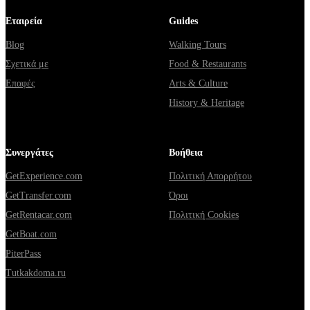
Εταιρεία
Guides
Blog
Walking Tours
Σχετικά με
Food & Restaurants
Επαφές
Arts & Culture
History & Heritage
Συνεργάτες
Βοήθεια
GetExperience.com
Πολιτική Απορρήτου
GetTransfer.com
Όροι
GetRentacar.com
Πολιτική Cookies
GetBoat.com
PiterPass
Tutkakdoma.ru