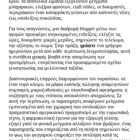
κρύο. τα ανατολικά λιμάνια εξερευνούν μείγματα
μπαχαρικών, ελιξίρια φρούτων, craft σόδες. οι δοκιμαστές
περιγράφουν έναν καταρράκτη γεύσεων από καπνιστές νότες
έως υποδείξεις σοκολάτας.
Για τους αναγνώστες, μια
διαδρομή blogger
μέσω των
αγορών προσφέρει συγκεκριμένες ενδείξεις: ελέγξτε τις
ώρες, δοκιμάστε μικρές μερίδες, σημειώστε το τελείωμα,
την οξύτητα, το σώμα. Στην πράξη,
γράψτε
ένα γρήγορο
ημερολόγιο μετά από κάθε περίπτωση δειγματοληψίας. αυτή
η συνήθεια
γραφής
βοηθά στην απομόνωση των
προτιμήσεων, επιτρέποντας ένα προσαρμοσμένο σχέδιο
γευσιγνωσίας για μελλοντικά ταξίδια.
Διασυνοριακές επιρροές διαμορφώνουν τον ουρανίσκο. σε
έναν ευρύ κόσμο, τα ράφια λιανικής πώλησης αναμειγνύουν
συμπαγείς μικροζυθοποιίες με σκανδιναβικά αφεψήματα. η
συζήτηση με τους ντόπιους αποκαλύπτει αποχρώσεις. Σε
αυτή την περίπτωση, οι παρατηρητές αναφέρουν μείγματα
εμπνευσμένα από την χιμαιρική που συνδυάζουν τον
πραγματιστικό αμερικανικό πραγματισμό με την ευρωπαϊκή
τέχνη. η φαρμακευτική έρευνα για την εξαγωγή γεύσης
εξηγεί γιατί τα φυτικά μείγματα αλλάζουν όταν βράζουν. ένας
παρατηρητής που επηρεάζεται από τη
σελήνη
σημειώνει πώς
το φως του φεγγαριού επηρεάζει την αντίληψη κατά τις