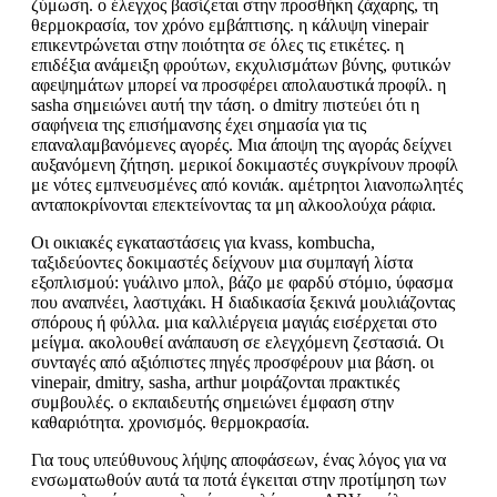
ζύμωση. ο έλεγχος βασίζεται στην προσθήκη ζάχαρης, τη
θερμοκρασία, τον χρόνο εμβάπτισης. η κάλυψη vinepair
επικεντρώνεται στην ποιότητα σε όλες τις ετικέτες. η
επιδέξια ανάμειξη φρούτων, εκχυλισμάτων βύνης, φυτικών
αφεψημάτων μπορεί να προσφέρει απολαυστικά προφίλ. η
sasha σημειώνει αυτή την τάση. ο dmitry πιστεύει ότι η
σαφήνεια της επισήμανσης έχει σημασία για τις
επαναλαμβανόμενες αγορές. Μια άποψη της αγοράς δείχνει
αυξανόμενη ζήτηση. μερικοί δοκιμαστές συγκρίνουν προφίλ
με νότες εμπνευσμένες από κονιάκ. αμέτρητοι λιανοπωλητές
ανταποκρίνονται επεκτείνοντας τα μη αλκοολούχα ράφια.
Οι οικιακές εγκαταστάσεις για kvass, kombucha,
ταξιδεύοντες δοκιμαστές δείχνουν μια συμπαγή λίστα
εξοπλισμού: γυάλινο μπολ, βάζο με φαρδύ στόμιο, ύφασμα
που αναπνέει, λαστιχάκι. Η διαδικασία ξεκινά μουλιάζοντας
σπόρους ή φύλλα. μια καλλιέργεια μαγιάς εισέρχεται στο
μείγμα. ακολουθεί ανάπαυση σε ελεγχόμενη ζεστασιά. Οι
συνταγές από αξιόπιστες πηγές προσφέρουν μια βάση. οι
vinepair, dmitry, sasha, arthur μοιράζονται πρακτικές
συμβουλές. ο εκπαιδευτής σημειώνει έμφαση στην
καθαριότητα. χρονισμός. θερμοκρασία.
Για τους υπεύθυνους λήψης αποφάσεων, ένας λόγος για να
ενσωματωθούν αυτά τα ποτά έγκειται στην προτίμηση των