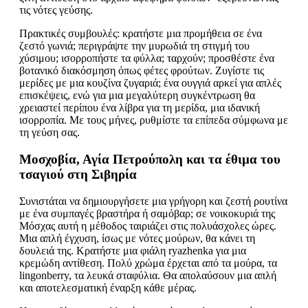
τις νότες γεύσης.
Πρακτικές συμβουλές: κρατήστε μια προμήθεια σε ένα
ζεστό γωνιά; περιγράψτε την μυρωδιά τη στιγμή του
χύσιμου; ισορροπήστε τα φύλλα; ταρχούν; προσθέστε ένα
βοτανικό διακόσμηση όπως φέτες φρούτων. Ζυγίστε τις
μερίδες με μια κουζίνα ζυγαριά; ένα ουγγιά αρκεί για απλές
επισκέψεις, ενώ για μια μεγαλύτερη συγκέντρωση θα
χρειαστεί περίπου ένα λίβρα για τη μερίδα, μια ιδανική
ισορροπία. Με τους μήνες, ρυθμίστε τα επίπεδα σύμφωνα με
τη γεύση σας.
Μοσχοβία, Αγία Πετρούπολη και τα έθιμα του
τσαγιού στη Σιβηρία
Συνιστάται να δημιουργήσετε μια γρήγορη και ζεστή ρουτίνα
με ένα συμπαγές βραστήρα ή σαμόβαρ; σε νοικοκυριά της
Μόσχας αυτή η μέθοδος ταιριάζει στις πολυάσχολες ώρες.
Μια απλή έγχυση, ίσως με νότες μούρων, θα κάνει τη
δουλειά της. Κρατήστε μια φιάλη ryazhenka για μια
κρεμώδη αντίθεση. Πολύ χρώμα έρχεται από τα μούρα, τα
lingonberry, τα λευκά σταφύλια. Θα απολαύσουν μια απλή
και αποτελεσματική έναρξη κάθε μέρας.