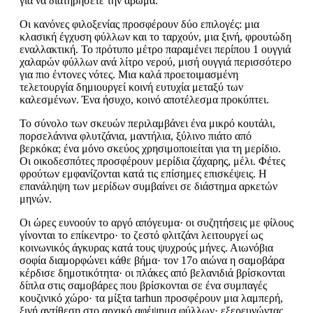
για να διατηρήσετε την άρωμα.
Οι κανόνες φιλοξενίας προσφέρουν δύο επιλογές: μια
κλασική έγχυση φύλλων και το ταρχούν, μια ξινή, φρουτώδη
εναλλακτική. Το πρότυπο μέτρο παραμένει περίπου 1 ουγγιά
χαλαρών φύλλων ανά λίτρο νερού, μισή ουγγιά περισσότερο
για πιο έντονες νότες. Μια καλά προετοιμασμένη
τελετουργία δημιουργεί κοινή ευτυχία μεταξύ των
καλεσμένων. Ένα ήσυχο, κοινό αποτέλεσμα προκύπτει.
Το σύνολο των σκευών περιλαμβάνει ένα μικρό κουτάλι,
πορσελάνινα φλυτζάνια, μαντήλια, ξύλινο πιάτο από
βερκόκα; ένα μόνο σκεύος χρησιμοποιείται για τη μερίδιο.
Οι οικοδεσπότες προσφέρουν μερίδια ζάχαρης, μέλι. Φέτες
φρούτων εμφανίζονται κατά τις επίσημες επισκέψεις. Η
επανάληψη των μερίδων συμβαίνει σε διάστημα αρκετών
μηνών.
Οι ώρες ευνοούν το αργό απόγευμα· οι συζητήσεις με φίλους
γίνονται το επίκεντρο· το ζεστό φλιτζάνι λειτουργεί ως
κοινωνικός άγκυρας κατά τους ψυχρούς μήνες. Αιωνόβια
σοφία διαμορφώνει κάθε βήμα· τον 17ο αιώνα η σαμοβάρα
κέρδισε δημοτικότητα· οι πλάκες από βελανιδιά βρίσκονται
δίπλα στις σαμοβάρες που βρίσκονται σε ένα συμπαγές
κουζινικό χώρο· τα μίξτα tarhun προσφέρουν μια λαμπερή,
ξινή αντίθεση στο αρχικό αφέψημα φύλλων· εξερευνώντας