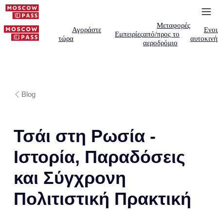
Μεταφορές
Αγοράστε
Ενοι
Εμπειρίες
από/προς το
τώρα
αυτοκινή
αεροδρόμιο
Blog
Τσάι στη Ρωσία -
Ιστορία, Παραδόσεις
και Σύγχρονη
Πολιτιστική Πρακτική