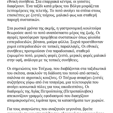
εθνική συνήθεια. Στα επαρχιακά κέντρα, οι γούστες
διαφέρουν. Ένα ταξίδι κατά μήκος του Βόλγα μοιράζεται
λεπτομέρειες της τελετής. Το ποτό ανοίγει τα σπίτια στους
επισκέπτες με ζεστές τοίχους, μαλακό φως και σταθερή
παροχή συστατικών.
Στα ρωσικά χρόνια της ακμής, η γαστρονομική κουλτούρα
θεωρούσε αυτό το ποτό αναπόσπαστο μέρος της ζωής. Οι
αγορές προσέφεραν προμήθεια συστατικών όπως φλούδα
εσπεριδοειδών, βότανα, μαύρα φύλλα. Συχνά προστίθονταν
χυμοί εσπεριδοειδών σε τοπικές παραλλαγές. Οι εθνικές
συνήθειες προτιμούσαν ένα παραδοσιακό, σταθερό
ζυμωμένο ποτό, μερικές φορές ζεστό, μερικές φορές μαλακό
στην υφή, ανάλογα με τις τοπικές συνήθειες.
Οι σημειώσεις του Τσέχωφ, που διαβάζονται στα ταξιδιωτικά
του σκίτσα, ανακλούν τη διάδοση του ποτού από αστικές
σαλόνια σε αγροτικές κουζίνες. Ο Τσέχωφ αναφέρει ζεστές
συζητήσεις γύρω από ένα τσαγιέρα, μια τελετουργία που
ανοίγει κοινωνικά πύλες για τους οικοδεσπότες. Οι
διαδρομές της Αγίας Πετρούπολης (Πετροπαύλοβσκ)
απεικονίζουν γραμμές εφοδιασμού που διασχίζουν
απομακρυσμένες λιμάνια προς τα καταστήματα των χωριών.
Για τους αναγνώστες που αναζητούν γεγονότα, βρείτε