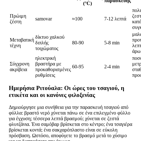
παρασκευής
(°C)
πολι
Πρώιμη
ζεστ
samovar
≈100
7-12 λεπτά
ζέστη
κατ
συγ
μαλ
δίκτυο χαλκού
Μεταβατική
προτ
διπλής
80-90
5-8 min
τέχνη
λεπ
τοιχώματος
άρω
ηλεκτρική
ποσ
Σύγχρονη
βραστήρα με
μετ
60-95
2-4 min
ακρίβεια
προκαθορισμένες
στα
ρυθμίσεις
προ
Ημερήσια Ριτούαλα: Οι ώρες του τσαγιού, η
ετικέτα και οι κανόνες φιλοξενίας
Δημιούργησε μια συνήθεια για την παρασκευή τσαγιού από
φύλλα: βραστό νερό χύνεται πάνω σε ένα επιλεγμένο φύλλο
για έγχυση; τέσσερα λεπτά βρασμού; χύνεται σε ζεστά
φλυτζάνια. Ένα σαμόβαρ βρίσκεται στο κέντρο; ένα τσαγιέρα
βρίσκεται κοντά; ένα σακχαρόπλαστο είναι σε εύκολη
πρόσβαση. Ωστόσο, αποφύγετε το βρασμό μετά το χύσιμο