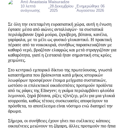
Από Anastasia Maisuradze
10 λεπτά
28 Δεκεμβρίου
Ενημερώθηκε 06
•
•
ανάγνωσης
2025
Αυγούστου 2026
Σε όλη την εκτεταμένη ευρασιατική χώρα, αυτή η ένωση
έφτασε μέσα από αιώνες ανταλλαγών· τα συστατικά
περιλάμβαναν ξηρά μούρα, ζιγκίβερη, βότανα, κανέλα,
γαρίφαλα, με το μέλι ως φυσικό γλυκαντικό. Η πρακτική
πέρασε από τα νοικοκυριά, συνήθως παρασκευαζόταν με
καθαρό νερό, βραζόταν ελαφρώς και μετά στραγγιζόταν για
καθαρότητα, γιατί η ζεστασιά ήταν σημαντική στις κρύες
χειμώνες.
Στο κεντρικό εμπορικό δίκτυο της πρωτεύουσας, γνωστά
καταστήματα που βρίσκονται κατά μήκος ιστορικών
λεωφόρων προσφέρουν έτοιμα μείγματα συστατικών,
ωστόσο οι επιλεκτικοί οικοδεσπότες προτιμούν προϊόντα
από τις ράφες της Eliseyev; η γκάμα περιλαμβάνει φλούδα
λεμονιού, ξηρά βότανα, ρίζες τζίντζερ, μέλι για μια γλυκιά
ισορροπία, καθώς τέτοιες συσκευασίες αποφεύγουν τα
πρόσθετα, το αποτέλεσμα είναι νόστιμο ενώ διατηρεί την
άρωμα.
Σήμερα, οι συνήθειες έχουν γίνει πιο ευέλικτες: κάποιες
οικογένειες μειώνουν τη ζάχαρη, άλλες προτιμούν πιο ήπια