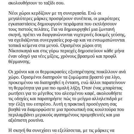
ακολουθήσουν το ταξίδι σου.
Νέοι χώροι κερδίζουν με τη συνεργασία. Ενώ οι
μεγαλύτερες μάρκες προσφέρουν συνέπεια, οι μικρότερες
εγκαταστάσεις δημιουργούν πειράματα που εκπλήσσουν
τους πιστούς πελάτες. Για να δημιουργηθεί μια ζωντανή
σκηνή, πρέπει να διοργανώνονται νυχτερινές δοκιμές γεύσης,
να σχεδιάζονται συνεργασίες pop-up και να ενσωματώνονται
τοπικά κείμενα στα μενού. Ορισμένοι χώροι στη
Νίκιτσκαγιά και στις γύρω περιοχές δημοσιεύουν κάθε μήνα
έναν οδηγό για νέες μίξεις, χρόνους βρασμού και προφίλ
θέρμανσης.
Οι χρόνοι και οι θερμοκρασίες εξυπηρέτησης ποικίλλουν ανά
χώρο. Ορισμένοι διατηρούν τα ζυμώματα βραστό για λίγο,
προκειμένου να διατηρηθεί η ένταση, ενώ άλλοι παρατείνουν
τη θερμότητα για μια πιο ομαλή λήξη. Όταν ένας μπαρίστας
ρωτήσει για το μέγεθος του αλεσμένου καφέ, ακολουθήστε
τις οδηγίες και παρατηρήστε πώς το μείγμα αλληλεπιδρά με
την έλξη του εσπρέσο. Αυτή η πρακτική προσέγγιση σας
βοηθά να διαμορφώσετε μια προσωπική σας κουλτούρα που
περιλαμβάνει μερικούς αγαπημένους προμηθευτές και μια
αξιόπιστη ρουτίνα.
Η σκηνή θα συνεχίσει να εξελίσσεται, με τις μάρκες να