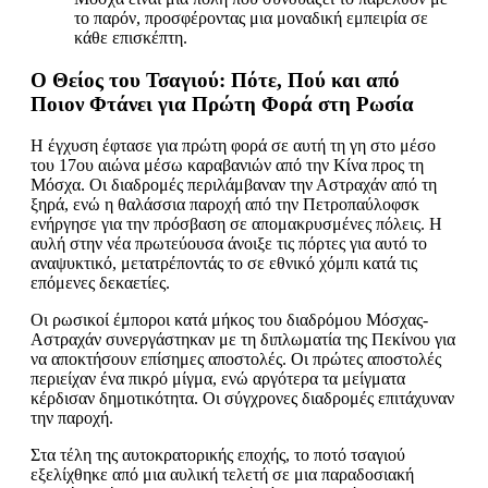
το παρόν, προσφέροντας μια μοναδική εμπειρία σε
κάθε επισκέπτη.
Ο Θείος του Τσαγιού: Πότε, Πού και από
Ποιον Φτάνει για Πρώτη Φορά στη Ρωσία
Η έγχυση έφτασε για πρώτη φορά σε αυτή τη γη στο μέσο
του 17ου αιώνα μέσω καραβανιών από την Κίνα προς τη
Μόσχα. Οι διαδρομές περιλάμβαναν την Αστραχάν από τη
ξηρά, ενώ η θαλάσσια παροχή από την Πετροπαύλοφσκ
ενήργησε για την πρόσβαση σε απομακρυσμένες πόλεις. Η
αυλή στην νέα πρωτεύουσα άνοιξε τις πόρτες για αυτό το
αναψυκτικό, μετατρέποντάς το σε εθνικό χόμπι κατά τις
επόμενες δεκαετίες.
Οι ρωσικοί έμποροι κατά μήκος του διαδρόμου Μόσχας-
Αστραχάν συνεργάστηκαν με τη διπλωματία της Πεκίνου για
να αποκτήσουν επίσημες αποστολές. Οι πρώτες αποστολές
περιείχαν ένα πικρό μίγμα, ενώ αργότερα τα μείγματα
κέρδισαν δημοτικότητα. Οι σύγχρονες διαδρομές επιτάχυναν
την παροχή.
Στα τέλη της αυτοκρατορικής εποχής, το ποτό τσαγιού
εξελίχθηκε από μια αυλική τελετή σε μια παραδοσιακή