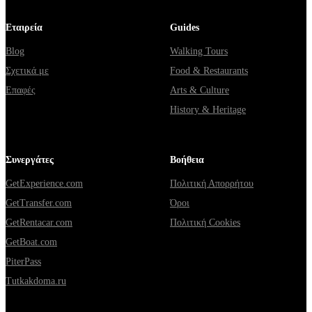
Εταιρεία
Guides
Blog
Walking Tours
Σχετικά με
Food & Restaurants
Επαφές
Arts & Culture
History & Heritage
Συνεργάτες
Βοήθεια
GetExperience.com
Πολιτική Απορρήτου
GetTransfer.com
Όροι
GetRentacar.com
Πολιτική Cookies
GetBoat.com
PiterPass
Tutkakdoma.ru