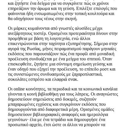
και ζητήστε ένα δείγμα για να συγκρίνετε πώς οι χρόνοι
επηρεάζουν την άρωμα και τη γεύση. Επιλέξτε επιλογές που
φαίνονται ήδη ενσωματωμένες στην τοπική κουλτούρα και
θα οδηγήσουν τους νέους στην σκηνή.
Οι μάρκες κυμαίνονται από γνωστές αλυσίδες μέχρι
ανεξάρτητους τοστέρ. Ορισμένοι προτεραιότητα δίνουν στην
προμήθεια με βάση τη λογοτεχνία, ενώ άλλοι
επικεντρώνονται στην ταχύτητα εξυπηρέτησης. Σήμερα στην
αγορά της Ρωσίας, μήνες πειραματισμού παράγουν μηνιαίες
εκδόσεις που παρουσιάζουν πώς ένα προφίλ από μοναδική
προέλευση συνδυάζεται με ένα μείγμα του σπιτιού. Όταν
επισκεφθείτε, ζητήστε μια σύντομη σημείωση γεύσης και
έναν οδηγό που εξηγεί την προέλευση, το επίπεδο ροστ και
τις συνιστώμενες συνδυασμούς με ζαχαροπλαστικά,
σοκολάτες εσπρέσο και ελαφριά σνακ.
Οι online κοινότητες, τα περιοδικά και τα κοινωνικά κανάλια
γίνονται η κοινή βιβλιοθήκη για τους λάτρεις. Οι αναγνώστες
δημοσιεύουν σημειώσεις από δοκιμές, συζητούν
μπαχαρωμένες εγχύσεις και συγκρίνουν εκδόσεις που
δημιουργούνται από διαφορετικά μέρη. Ορισμένες ομάδες
δημοσιεύουν βιβλιογραφικές αναφορές και ημερολόγια
γεγονότων· έλα με ένα τετράδιο και δημιουργήσε ένα
προσωπικό αρχείο, έτσι ώστε οι άλλοι να μπορούν να