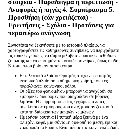
στοιχεία - Παράδειγμα ή περίπτωση -
Αναφορές ή πηγές 4. Συμπέρασμα 5.
Προσθήκη (εάν χρειάζεται) -
Ερωτήσεις - Σχόλια - Προτάσεις για
περαιτέρω ανάγνωση
Συνιστάται να ξεκινήσετε με το ιστορικό πλαίσιο, να
χαρτογραφήσετε τις καθημερινές συνήθειες, να περιγράψετε
τις τοπικές γεύσεις, να συμπεριλάβετε πρακτικές μεθόδους
ζύμωσης και να επισημάνετε αστικές συνθήκες, όπως η οδό
Νίτσκι, όπου βρίσκονται τα κέντρα.
Εκτελεστικό πλαίσιο Ορισμός στόχων: φωτισμός
ιστορικού πλαίσιου, καθημερινή χρήση, τοπικές
παραλλαγές, κοινωνικοί ρόλοι.
Οι ρίζες του φαινομένου μπορούν να αναχθούν σε
εμπορικές διαδρομές που οδηγούσαν σε βόρειες
λιμάνια. Η επιρροή τους στις εγχώριες τελετές
οφείλεται σε έμπορους που αναζητούσαν ζεστασιά
κατά τη διάρκεια των μακρών χειμώνων.
Ημερήσια ρουτίνα Η τυπική μέρα ξεκινά με ένα
φλιτζάνι καφέ, μια σύντομη διακοπή το μεσημέρι και
χαλάρωση το βράδυ. Είναι μέρος της κοινωνικής ζωής