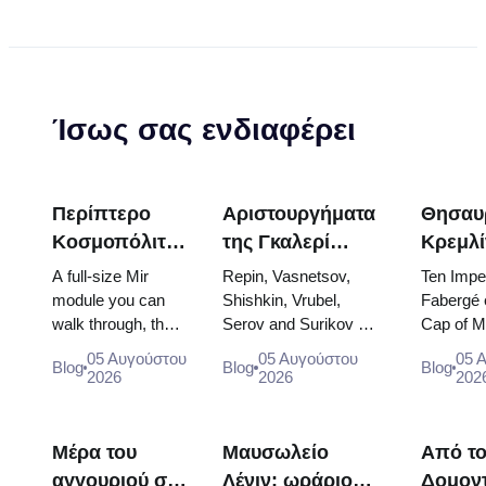
Ίσως σας ενδιαφέρει
Περίπτερο
Αριστουργήματα
Θησαυ
Κοσμοπόλιταν
της Γκαλερί
Κρεμλί
(Kosmos
Τρετιακόφ: Οι
Αυγά
A full-size Mir
Repin, Vasnetsov,
Ten Imper
Pavilion) στην
Πίνακες που
Φαμπε
module you can
Shishkin, Vrubel,
Fabergé 
walk through, the
Serov and Surikov —
Cap of 
VDNKh: Στη
Αξίζει να
Θρόνοι
Energia–Buran
the works that stop
the doubl
μεγαλύτερη
Προγραμματίσετε
Ενδύμ
05 Αυγούστου
05 Αυγούστου
05 
Blog
Blog
Blog
model, scorched
people, where they
of two bo
2026
2026
202
έκθεση
Γύρω τους
Στέψη
descent capsules
hang, and why booking
and the c
διαστήματος
and 120 pieces of
the...
dress of
της Ρωσίας
flight...
Catherine
Μέρα του
Μαυσωλείο
Από τ
αγγουριού στο
Λένιν: ωράριο
Δομον