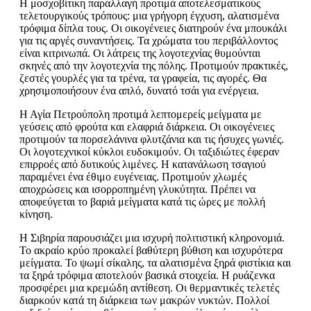
Η μοσχοβίτικη παραλλαγή προτιμά αποτελεσματικούς
τελετουργικούς τρόπους: μια γρήγορη έγχυση, αλατισμένα
τρόφιμα δίπλα τους. Οι οικογένειες διατηρούν ένα μπουκάλι
για τις αργές συναντήσεις. Τα χρώματα του περιβάλλοντος
είναι κιτρινωπά. Οι λάτρεις της λογοτεχνίας θυμούνται
σκηνές από την λογοτεχνία της πόλης. Προτιμούν πρακτικές,
ζεστές γουρλές για τα τρένα, τα γραφεία, τις αγορές. Θα
χρησιμοποιήσουν ένα απλό, δυνατό τσάι για ενέργεια.
Η Αγία Πετρούπολη προτιμά λεπτομερείς μείγματα με
γεύσεις από φρούτα και ελαφριά διάρκεια. Οι οικογένειες
προτιμούν τα πορσελάνινα φλυτζάνια και τις ήσυχες γωνιές.
Οι λογοτεχνικοί κύκλοι ευδοκιμούν. Οι ταξιδιώτες έφεραν
επιρροές από δυτικούς λιμένες. Η κατανάλωση τσαγιού
παραμένει ένα έθιμο ευγένειας. Προτιμούν χλωμές
αποχρώσεις και ισορροπημένη γλυκύτητα. Πρέπει να
αποφεύγεται το βαριά μείγματα κατά τις ώρες με πολλή
κίνηση.
Η Σιβηρία παρουσιάζει μια ισχυρή πολιτιστική κληρονομιά.
Το ακραίο κρύο προκαλεί βαθύτερη βύθιση και ισχυρότερα
μείγματα. Το ψωμί σίκαλης, τα αλατισμένα ξηρά φιστίκια και
τα ξηρά τρόφιμα αποτελούν βασικά στοιχεία. Η ρυάζενκα
προσφέρει μια κρεμώδη αντίθεση. Οι θερμαντικές τελετές
διαρκούν κατά τη διάρκεια των μακρών νυκτών. Πολλοί