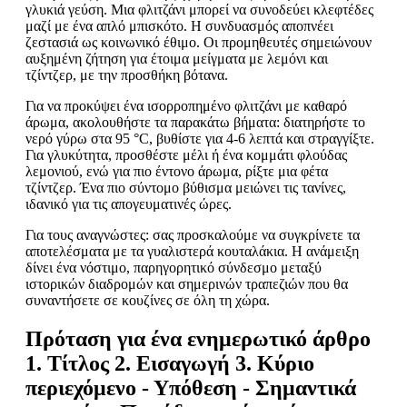
γλυκιά γεύση. Μια φλιτζάνι μπορεί να συνοδεύει κλεφτέδες
μαζί με ένα απλό μπισκότο. Η συνδυασμός αποπνέει
ζεστασιά ως κοινωνικό έθιμο. Οι προμηθευτές σημειώνουν
αυξημένη ζήτηση για έτοιμα μείγματα με λεμόνι και
τζίντζερ, με την προσθήκη βότανα.
Για να προκύψει ένα ισορροπημένο φλιτζάνι με καθαρό
άρωμα, ακολουθήστε τα παρακάτω βήματα: διατηρήστε το
νερό γύρω στα 95 °C, βυθίστε για 4-6 λεπτά και στραγγίξτε.
Για γλυκύτητα, προσθέστε μέλι ή ένα κομμάτι φλούδας
λεμονιού, ενώ για πιο έντονο άρωμα, ρίξτε μια φέτα
τζίντζερ. Ένα πιο σύντομο βύθισμα μειώνει τις τανίνες,
ιδανικό για τις απογευματινές ώρες.
Για τους αναγνώστες: σας προσκαλούμε να συγκρίνετε τα
αποτελέσματα με τα γυαλιστερά κουταλάκια. Η ανάμειξη
δίνει ένα νόστιμο, παρηγορητικό σύνδεσμο μεταξύ
ιστορικών διαδρομών και σημερινών τραπεζιών που θα
συναντήσετε σε κουζίνες σε όλη τη χώρα.
Πρόταση για ένα ενημερωτικό άρθρο
1. Τίτλος 2. Εισαγωγή 3. Κύριο
περιεχόμενο - Υπόθεση - Σημαντικά