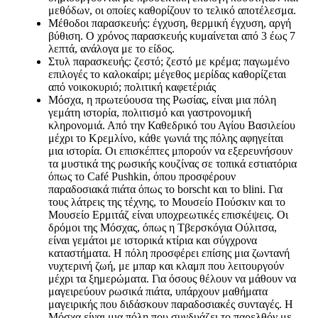
μεθόδων, οι οποίες καθορίζουν το τελικό αποτέλεσμα.
Μέθοδοι παρασκευής: έγχυση, θερμική έγχυση, αργή
βύθιση. Ο χρόνος παρασκευής κυμαίνεται από 3 έως 7
λεπτά, ανάλογα με το είδος.
Στυλ παρασκευής: ζεστό; ζεστό με κρέμα; παγωμένο
επιλογές το καλοκαίρι; μέγεθος μερίδας καθορίζεται
από νοικοκυριό; πολιτική καφετέριάς
Μόσχα, η πρωτεύουσα της Ρωσίας, είναι μια πόλη
γεμάτη ιστορία, πολιτισμό και γαστρονομική
κληρονομιά. Από την Καθεδρικό του Αγίου Βασιλείου
μέχρι το Κρεμλίνο, κάθε γωνιά της πόλης αφηγείται
μια ιστορία. Οι επισκέπτες μπορούν να εξερευνήσουν
τα μυστικά της ρωσικής κουζίνας σε τοπικά εστιατόρια
όπως το Café Pushkin, όπου προσφέρουν
παραδοσιακά πιάτα όπως το borscht και το blini. Για
τους λάτρεις της τέχνης, το Μουσείο Πούσκιν και το
Μουσείο Ερμιτάζ είναι υποχρεωτικές επισκέψεις. Οι
δρόμοι της Μόσχας, όπως η Τβερσκόγια Ούλιτσα,
είναι γεμάτοι με ιστορικά κτίρια και σύγχρονα
καταστήματα. Η πόλη προσφέρει επίσης μια ζωντανή
νυχτερινή ζωή, με μπαρ και κλαμπ που λειτουργούν
μέχρι τα ξημερώματα. Για όσους θέλουν να μάθουν να
μαγειρεύουν ρωσικά πιάτα, υπάρχουν μαθήματα
μαγειρικής που διδάσκουν παραδοσιακές συνταγές. Η
Μόσχα είναι μια πόλη που συνδυάζει το παρελθόν με