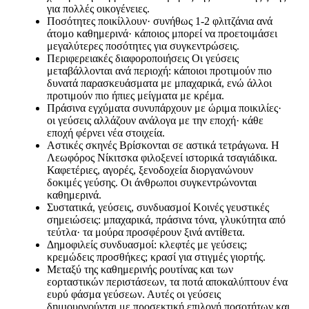
για πολλές οικογένειες.
Ποσότητες ποικίλλουν· συνήθως 1-2 φλιτζάνια ανά
άτομο καθημερινά· κάποιος μπορεί να προετοιμάσει
μεγαλύτερες ποσότητες για συγκεντρώσεις.
Περιφερειακές διαφοροποιήσεις Οι γεύσεις
μεταβάλλονται ανά περιοχή: κάποιοι προτιμούν πιο
δυνατά παρασκευάσματα με μπαχαρικά, ενώ άλλοι
προτιμούν πιο ήπιες μείγματα με κρέμα.
Πράσινα εγχύματα συνυπάρχουν με ώριμα ποικιλίες·
οι γεύσεις αλλάζουν ανάλογα με την εποχή· κάθε
εποχή φέρνει νέα στοιχεία.
Αστικές σκηνές Βρίσκονται σε αστικά τετράγωνα. Η
Λεωφόρος Νίκιτσκα φιλοξενεί ιστορικά τσαγιάδικα.
Καφετέριες, αγορές, ξενοδοχεία διοργανώνουν
δοκιμές γεύσης. Οι άνθρωποι συγκεντρώνονται
καθημερινά.
Συστατικά, γεύσεις, συνδυασμοί Κοινές γευστικές
σημειώσεις: μπαχαρικά, πράσινα τόνα, γλυκύτητα από
τεύτλα· τα μούρα προσφέρουν ξινά αντίθετα.
Δημοφιλείς συνδυασμοί: κλεφτές με γεύσεις;
κρεμώδεις προσθήκες; κρασί για στιγμές γιορτής.
Μεταξύ της καθημερινής ρουτίνας και των
εορταστικών περιστάσεων, τα ποτά αποκαλύπτουν ένα
ευρύ φάσμα γεύσεων. Αυτές οι γεύσεις
δημιουργούνται με προσεκτική επιλογή ποσοτήτων και