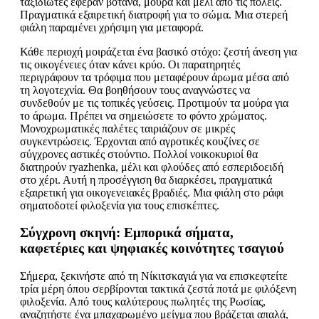
ταξιδιώτες έφεραν βότανα, μούρα και μέλι από τις πόλεις.
Πραγματικά εξαιρετική διατροφή για το σώμα. Μια στερεή
φιάλη παραμένει χρήσιμη για μεταφορά.
Κάθε περιοχή μοιράζεται ένα βασικό στόχο: ζεστή άνεση για
τις οικογένειες όταν κάνει κρύο. Οι παρατηρητές
περιγράφουν τα τρόφιμα που μεταφέρουν άρωμα μέσα από
τη λογοτεχνία. Θα βοηθήσουν τους αναγνώστες να
συνδεθούν με τις τοπικές γεύσεις. Προτιμούν τα μούρα για
το άρωμα. Πρέπει να σημειώσετε το φόντο χρώματος.
Μονοχρωματικές παλέτες ταιριάζουν σε μικρές
συγκεντρώσεις. Έρχονται από αγροτικές κουζίνες σε
σύγχρονες αστικές στούντιο. Πολλοί νοικοκυριοί θα
διατηρούν ryazhenka, μέλι και φλούδες από εσπεριδοειδή
στο χέρι. Αυτή η προσέγγιση θα διαρκέσει, πραγματικά
εξαιρετική για οικογενειακές βραδιές. Μια φιάλη στο ράφι
σηματοδοτεί φιλοξενία για τους επισκέπτες.
Σύγχρονη σκηνή: Εμπορικά σήματα,
καφετέριες και ψηφιακές κοινότητες τσαγιού
Σήμερα, ξεκινήστε από τη Νίκιτσκαγιά για να επισκεφτείτε
τρία μέρη όπου σερβίρονται τακτικά ζεστά ποτά με φιλόξενη
φιλοξενία. Από τους καλύτερους πωλητές της Ρωσίας,
αναζητήστε ένα μπαχαρωμένο μείγμα που βράζεται απαλά,