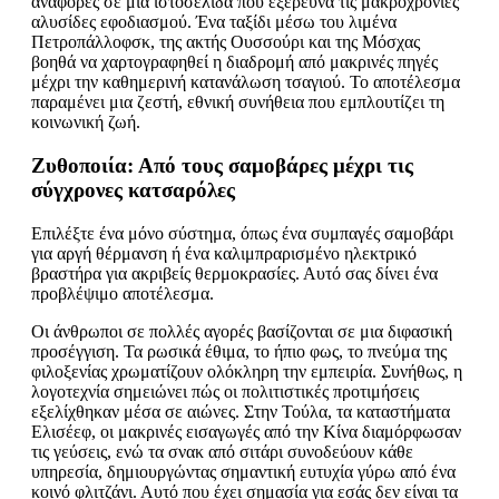
αναφορές σε μια ιστοσελίδα που εξερευνά τις μακροχρόνιες
αλυσίδες εφοδιασμού. Ένα ταξίδι μέσω του λιμένα
Πετροπάλλοφσκ, της ακτής Ουσσούρι και της Μόσχας
βοηθά να χαρτογραφηθεί η διαδρομή από μακρινές πηγές
μέχρι την καθημερινή κατανάλωση τσαγιού. Το αποτέλεσμα
παραμένει μια ζεστή, εθνική συνήθεια που εμπλουτίζει τη
κοινωνική ζωή.
Ζυθοποιία: Από τους σαμοβάρες μέχρι τις
σύγχρονες κατσαρόλες
Επιλέξτε ένα μόνο σύστημα, όπως ένα συμπαγές σαμοβάρι
για αργή θέρμανση ή ένα καλιμπραρισμένο ηλεκτρικό
βραστήρα για ακριβείς θερμοκρασίες. Αυτό σας δίνει ένα
προβλέψιμο αποτέλεσμα.
Οι άνθρωποι σε πολλές αγορές βασίζονται σε μια διφασική
προσέγγιση. Τα ρωσικά έθιμα, το ήπιο φως, το πνεύμα της
φιλοξενίας χρωματίζουν ολόκληρη την εμπειρία. Συνήθως, η
λογοτεχνία σημειώνει πώς οι πολιτιστικές προτιμήσεις
εξελίχθηκαν μέσα σε αιώνες. Στην Τούλα, τα καταστήματα
Ελισέεφ, οι μακρινές εισαγωγές από την Κίνα διαμόρφωσαν
τις γεύσεις, ενώ τα σνακ από σιτάρι συνοδεύουν κάθε
υπηρεσία, δημιουργώντας σημαντική ευτυχία γύρω από ένα
κοινό φλιτζάνι. Αυτό που έχει σημασία για εσάς δεν είναι τα