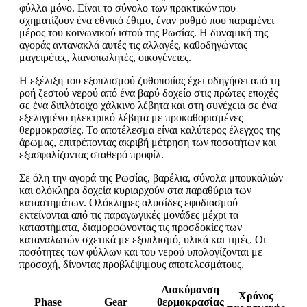
φύλλα μόνο. Είναι το σύνολο των πρακτικών που
σχηματίζουν ένα εθνικό έθιμο, έναν ρυθμό που παραμένει
μέρος του κοινωνικού ιστού της Ρωσίας. Η δυναμική της
αγοράς αντανακλά αυτές τις αλλαγές, καθοδηγώντας
μαγειρέτες, λιανοπωλητές, οικογένειες.
Η εξέλιξη του εξοπλισμού ζυθοποιίας έχει οδηγήσει από τη
ροή ζεστού νερού από ένα βαρύ δοχείο στις πρώτες εποχές
σε ένα διπλότοιχο χάλκινο λέβητα και στη συνέχεια σε ένα
εξελιγμένο ηλεκτρικό λέβητα με προκαθορισμένες
θερμοκρασίες. Το αποτέλεσμα είναι καλύτερος έλεγχος της
άρωμας, επιτρέποντας ακριβή μέτρηση των ποσοτήτων και
εξασφαλίζοντας σταθερό προφίλ.
Σε όλη την αγορά της Ρωσίας, βαρέλια, σύνολα μπουκαλιών
και ολόκληρα δοχεία κυριαρχούν στα παραθύρια των
καταστημάτων. Ολόκληρες αλυσίδες εφοδιασμού
εκτείνονται από τις παραγωγικές μονάδες μέχρι τα
καταστήματα, διαμορφώνοντας τις προσδοκίες των
καταναλωτών σχετικά με εξοπλισμό, υλικά και τιμές. Οι
ποσότητες των φύλλων και του νερού υπολογίζονται με
προσοχή, δίνοντας προβλέψιμους αποτελεσμάτους.
Διακύμανση
Χρόνος
Phase
Gear
θερμοκρασίας