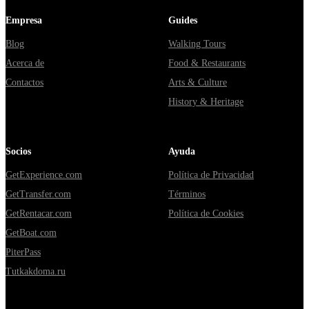
Empresa
Guides
Blog
Walking Tours
Acerca de
Food & Restaurants
Contactos
Arts & Culture
History & Heritage
Socios
Ayuda
GetExperience.com
Política de Privacidad
GetTransfer.com
Términos
GetRentacar.com
Política de Cookies
GetBoat.com
PiterPass
Tutkakdoma.ru