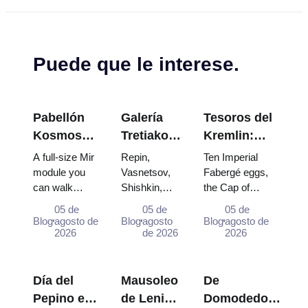
Puede que le interese.
Pabellón
Galería
Tesoros del
Kosmos
Tretiakov:
Kremlin:
en VDNKh:
Las obras
Huevos
A full-size Mir
Repin,
Ten Imperial
Dentro de
maestras
Fabergé,
module you
Vasnetsov,
Fabergé eggs,
can walk
Shishkin,
the Cap of
la
que valen
Tronos y
through, the
Vrubel, Serov
Monomakh, the
Exposición
la pena
Túnicas de
05 de
05 de
05 de
Energia–
and Surikov
double throne of
Blog
agosto de
Blog
agosto
Blog
agosto de
Espacial
planear el
Coronación
Buran model,
2026
— the works
de 2026
two boy tsars
2026
más
viaje
scorched
that stop
and the
Grande de
descent
people,
coronation dress
Rusia
capsules and
where they
of Catherine...
Día del
Mausoleo
De
120 pieces of
hang, and
Pepino en
de Lenin:
Domodedovo