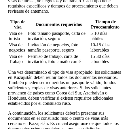
visas de turista, de negocios y de trabajo. Cada tipo tiene
requisitos específicos y tiempos de procesamiento que deben
revisarse de antemano.
Tipo de
Tiempo de
Documentos requeridos
visa
Procesamiento
Visa de
Foto tamaño pasaporte, carta de
5-10 días
turista
invitación, seguro
hábiles
Visa de
Invitación de negocios, foto
10-15 días
negocios
tamaño pasaporte, seguro
laborables
Visa de
Permiso de trabajo, carta de
15-30 días
Trabajo
invitación, foto tamaño carné
laborables
Una vez determinado el tipo de visa apropiado, los solicitantes
en Kazajistán deben reunir todos los documentos necesarios.
También pueden ser requeridos un pasaporte válido, fondos
suficientes y copias de visas anteriores. Si los solicitantes
provienen de países como Corea del Sur, Azerbaiyán o
Honduras, deben verificar si existen requisitos adicionales
establecidos por el consulado ruso.
A continuación, los solicitantes deberán presentar sus
documentos en el consulado ruso o centro de visas más
cercano en Kazajistán. Es crucial asegurarse de que todos los
documentos estén completos, ya que las solicitudes