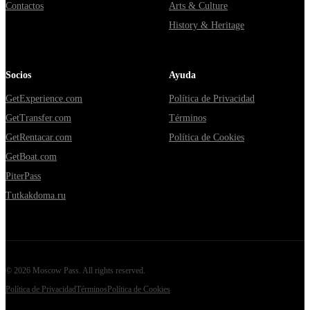
Contactos
Arts & Culture
History & Heritage
Socios
Ayuda
GetExperience.com
Política de Privacidad
GetTransfer.com
Términos
GetRentacar.com
Política de Cookies
GetBoat.com
PiterPass
Tutkakdoma.ru
©
2026
Moscow Pass
. All rights reserved.
Política de Privacidad
Términos
Política de Cookies