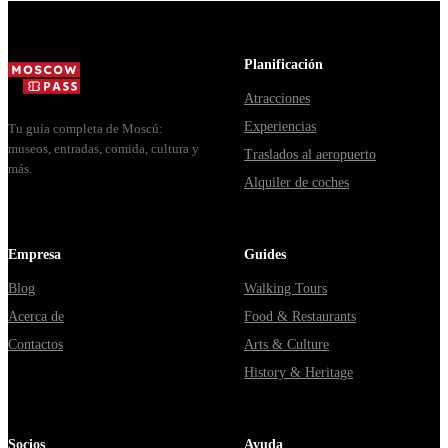
готовый
когда у одн...
маршрут на
целый день,
Planificación
за ко...
Atracciones
Experiencias
Tu guía completa de Moscú:
museos, entradas, comida, cultura y
Traslados al aeropuerto
más.
Alquiler de coches
Empresa
Guides
Blog
Walking Tours
Acerca de
Food & Restaurants
Contactos
Arts & Culture
History & Heritage
Socios
Ayuda