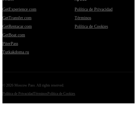
GetExperience.com
Política de Privacidad
GetTransfer.com
Términos
GetRentacar.com
Política de Cookies
GetBoat.com
PiterPass
Tutkakdoma.ru
©
2026
Moscow Pass
. All rights reserved.
Política de Privacidad
Términos
Política de Cookies