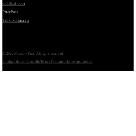
GetBoat.com
PiterPass
Tutkakdoma.ru
©
2026
Moscow Pass
. All rights reserved.
Politique de confidentialité
Termes
Politique relative aux cookies