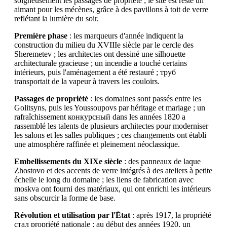
soigneusement les passages de propriété ; le site est resté un
aimant pour les mécènes, grâce à des pavillons à toit de verre
reflétant la lumière du soir.
Première phase
: les marqueurs d'année indiquent la
construction du milieu du XVIIIe siècle par le cercle des
Sheremetev ; les architectes ont dessiné une silhouette
architecturale gracieuse ; un incendie a touché certains
intérieurs, puis l'aménagement a été restauré ; труб
transportait de la vapeur à travers les couloirs.
Passages de propriété
: les domaines sont passés entre les
Golitsyns, puis les Youssoupovs par héritage et mariage ; un
rafraîchissement конкурсный dans les années 1820 a
rassemblé les talents de plusieurs architectes pour moderniser
les salons et les salles publiques ; ces changements ont établi
une atmosphère raffinée et pleinement néoclassique.
Embellissements du XIXe siècle
: des panneaux de laque
Zhostovo et des accents de verre intégrés à des ateliers à petite
échelle le long du domaine ; les liens de fabrication avec
moskva ont fourni des matériaux, qui ont enrichi les intérieurs
sans obscurcir la forme de base.
Révolution et utilisation par l'État
: après 1917, la propriété
стал propriété nationale ; au début des années 1920, un