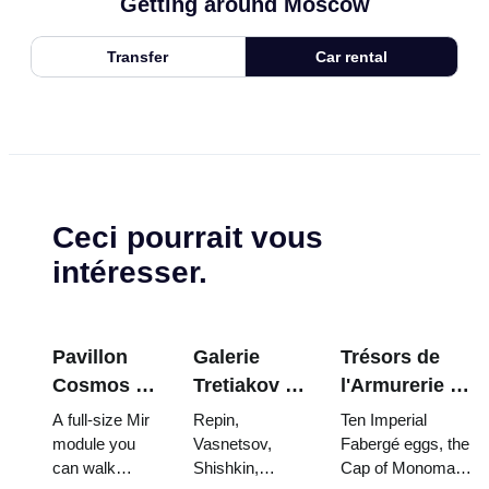
Getting around Moscow
Transfer
Car rental
Ceci pourrait vous
intéresser.
Pavillon
Galerie
Trésors de
Cosmos à
Tretiakov :
l'Armurerie du
VDNKh : À
Les chefs-
Kremlin :
A full-size Mir
Repin,
Ten Imperial
l'intérieur
d'œuvre à
œufs Fabergé,
module you
Vasnetsov,
Fabergé eggs, the
can walk
Shishkin,
Cap of Monomakh,
de la plus
ne pas
trônes et