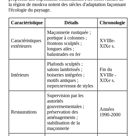
la région de moskva notent des siècles d'adaptation façonnant
l'écologie du paysage.
Caractéristique
Détails
Chronologie
Maçonnerie rustiquée ;
portique à colonnes ;
Caractéristiques
XVIIIe-
frontons sculptés ;
extérieures
XIXe s.
longues ailes ;
balustrades en fer
Plafonds sculptés ;
salons lambrissés ;
Fin du
Intérieurs
boiseries intégrées ;
XVIIIe -
motifs antiques ;
XIXe s.
переплетения de styles
Supervision par les
autorités
gouvernementales ;
Années
Restaurations
préservation des
1990-2000
aménagements ;
stabilisation de la
maçonnerie