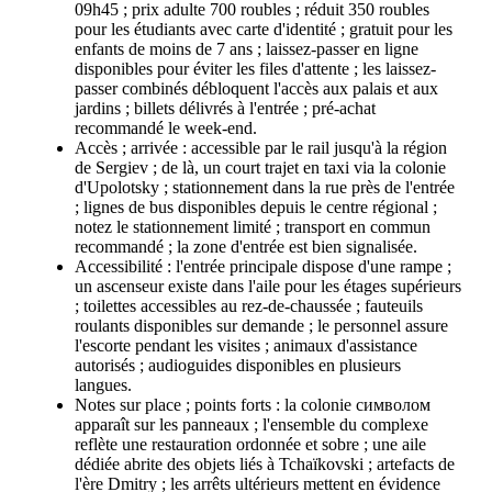
09h45 ; prix adulte 700 roubles ; réduit 350 roubles
pour les étudiants avec carte d'identité ; gratuit pour les
enfants de moins de 7 ans ; laissez-passer en ligne
disponibles pour éviter les files d'attente ; les laissez-
passer combinés débloquent l'accès aux palais et aux
jardins ; billets délivrés à l'entrée ; pré-achat
recommandé le week-end.
Accès ; arrivée : accessible par le rail jusqu'à la région
de Sergiev ; de là, un court trajet en taxi via la colonie
d'Upolotsky ; stationnement dans la rue près de l'entrée
; lignes de bus disponibles depuis le centre régional ;
notez le stationnement limité ; transport en commun
recommandé ; la zone d'entrée est bien signalisée.
Accessibilité : l'entrée principale dispose d'une rampe ;
un ascenseur existe dans l'aile pour les étages supérieurs
; toilettes accessibles au rez-de-chaussée ; fauteuils
roulants disponibles sur demande ; le personnel assure
l'escorte pendant les visites ; animaux d'assistance
autorisés ; audioguides disponibles en plusieurs
langues.
Notes sur place ; points forts : la colonie символом
apparaît sur les panneaux ; l'ensemble du complexe
reflète une restauration ordonnée et sobre ; une aile
dédiée abrite des objets liés à Tchaïkovski ; artefacts de
l'ère Dmitry ; les arrêts ultérieurs mettent en évidence