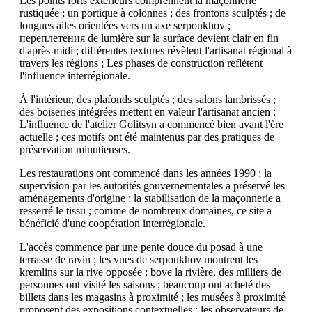
Les points forts extérieurs comprennent la maçonnerie
rustiquée ; un portique à colonnes ; des frontons sculptés ; de
longues ailes orientées vers un axe serpoukhov ;
переплетения de lumière sur la surface devient clair en fin
d'après-midi ; différentes textures révèlent l'artisanat régional à
travers les régions ; Les phases de construction reflètent
l'influence interrégionale.
À l'intérieur, des plafonds sculptés ; des salons lambrissés ;
des boiseries intégrées mettent en valeur l'artisanat ancien ;
L'influence de l'atelier Golitsyn a commencé bien avant l'ère
actuelle ; ces motifs ont été maintenus par des pratiques de
préservation minutieuses.
Les restaurations ont commencé dans les années 1990 ; la
supervision par les autorités gouvernementales a préservé les
aménagements d'origine ; la stabilisation de la maçonnerie a
resserré le tissu ; comme de nombreux domaines, ce site a
bénéficié d'une coopération interrégionale.
L'accès commence par une pente douce du posad à une
terrasse de ravin ; les vues de serpoukhov montrent les
kremlins sur la rive opposée ; bove la rivière, des milliers de
personnes ont visité les saisons ; beaucoup ont acheté des
billets dans les magasins à proximité ; les musées à proximité
proposent des expositions contextuelles ; les observateurs de