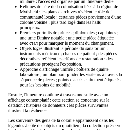
militaire ; l'accès est organisé par un itinéraire dédié.
Reliques de l'ère de la colonisation liées à la région de
Mytishchi ; les plans d'archives révèlent le rôle de la
communauté locale ; certaines pièces proviennent d'une
colonie voisine ; plus tard logé dans les halls
principaux.
Premiers portraits de princes ; diplomates ; capitaines ;
une urne Dmitry notable ; une petite pièce étiquetée
avec стал pour marquer le moment du changement.
Objets logés illustrant la période du sanatorium ;
instruments médicaux ; chaises de patient ; des pièces
décoratives reflètent les efforts de restauration ; des
précautions protègent l'exposition.
Approche d'affichage unifiée ; boîtiers de qualité
laboratoire ; un plan pour guider les visiteurs à travers la
séquence de pièces ; points d'accès clairement étiquetés
pour les besoins de mobilité.
Ensuite, l'itinéraire continue à travers une suite avec un
affichage contemplatif ; cette section se concentre sur la
datation ; histoires de donateurs ; les pièces survivantes
illustrent la résilience.
Les souvenirs des gens de la colonie apparaissent dans les
légendes à côté des objets du quotidien ; la collection préserve