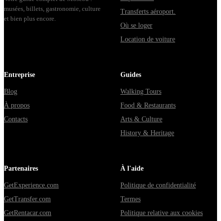
musées, billets, gastronomie, culture
Transferts aéroport.
et bien plus encore.
Où se loger
Location de voiture
Entreprise
Guides
Blog
Walking Tours
À propos
Food & Restaurants
Contacts
Arts & Culture
History & Heritage
Partenaires
À l'aide
GetExperience.com
Politique de confidentialité
GetTransfer.com
Termes
GetRentacar.com
Politique relative aux cookies