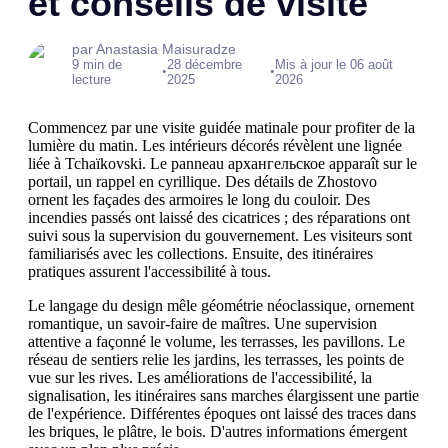
et conseils de visite
par Anastasia Maisuradze
9 min de
28 décembre
Mis à jour le 06 août
•
•
lecture
2025
2026
Commencez par une visite guidée matinale pour profiter de la
lumière du matin. Les intérieurs décorés révèlent une lignée
liée à Tchaïkovski. Le panneau архангельское apparaît sur le
portail, un rappel en cyrillique. Des détails de Zhostovo
ornent les façades des armoires le long du couloir. Des
incendies passés ont laissé des cicatrices ; des réparations ont
suivi sous la supervision du gouvernement. Les visiteurs sont
familiarisés avec les collections. Ensuite, des itinéraires
pratiques assurent l'accessibilité à tous.
Le langage du design mêle géométrie néoclassique, ornement
romantique, un savoir-faire de maîtres. Une supervision
attentive a façonné le volume, les terrasses, les pavillons. Le
réseau de sentiers relie les jardins, les terrasses, les points de
vue sur les rives. Les améliorations de l'accessibilité, la
signalisation, les itinéraires sans marches élargissent une partie
de l'expérience. Différentes époques ont laissé des traces dans
les briques, le plâtre, le bois. D'autres informations émergent