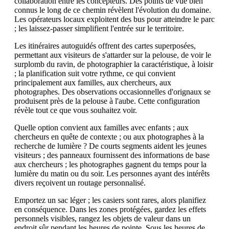
collaboration entre les concepteurs. Des points de vue bien
connus le long de ce chemin révèlent l'évolution du domaine.
Les opérateurs locaux exploitent des bus pour atteindre le parc
; les laissez-passer simplifient l'entrée sur le territoire.
Les itinéraires autoguidés offrent des cartes superposées,
permettant aux visiteurs de s'attarder sur la pelouse, de voir le
surplomb du ravin, de photographier la caractéristique, à loisir
; la planification suit votre rythme, ce qui convient
principalement aux familles, aux chercheurs, aux
photographes. Des observations occasionnelles d'orignaux se
produisent près de la pelouse à l'aube. Cette configuration
révèle tout ce que vous souhaitez voir.
Quelle option convient aux familles avec enfants ; aux
chercheurs en quête de contexte ; ou aux photographes à la
recherche de lumière ? De courts segments aident les jeunes
visiteurs ; des panneaux fournissent des informations de base
aux chercheurs ; les photographes gagnent du temps pour la
lumière du matin ou du soir. Les personnes ayant des intérêts
divers reçoivent un routage personnalisé.
Emportez un sac léger ; les casiers sont rares, alors planifiez
en conséquence. Dans les zones protégées, gardez les effets
personnels visibles, rangez les objets de valeur dans un
endroit sûr pendant les heures de pointe. Sous les heures de