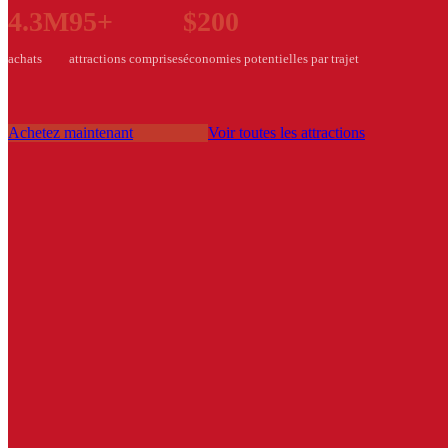
4.3M
95+
$200
achats
attractions comprises
économies potentielles par trajet
Achetez maintenant
Voir toutes les attractions