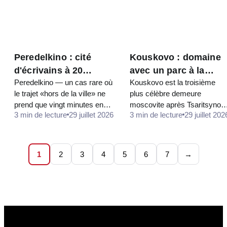
Peredelkino : cité
Kouskovo : domaine
d'écrivains à 20
avec un parc à la
Peredelkino — un cas rare où
Kouskovo est la troisième
minutes de Moscou
française, une grotte
le trajet «hors de la ville» ne
plus célèbre demeure
et des paons
prend que vingt minutes en
moscovite après Tsaritsyno e
3 min de lecture
29 juillet 2026
3 min de lecture
29 juillet 202
train de banlieue.
Kolomenskoïe, et la seule où
Officiellement, c'est déjà la
subsiste un véritable parc
Nouvelle Moscou, en fait —
français régulier du XVIIIe
une forêt de pins, des datchas
siècle : des allées taillées,
1
2
3
4
5
6
7
→
et…
des…