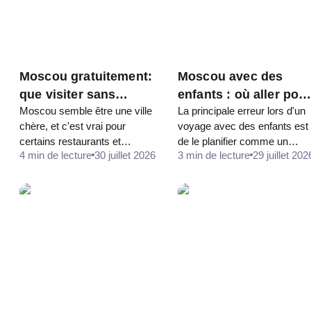
Moscou gratuitement:
Moscou avec des
que visiter sans
enfants : où aller pou
Moscou semble être une ville
La principale erreur lors d'un
dépenser un seul
que tout le monde y
chère, et c'est vrai pour
voyage avec des enfants est
rouble
trouve son compte
certains restaurants et
de le planifier comme un
4 min de lecture
30 juillet 2026
3 min de lecture
29 juillet 202
logements. Mais la moitié de
voyage pour adultes, mais en
ce pour quoi les gens
accéléré. Le Kremlin, la
viennent ici ne coûte rien : les
Galerie Tretiakov et un grand
principales places, les plus
musée à la suite se
belles…
terminent…