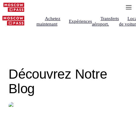
Achetez
Transferts
Loca
Expériences
maintenant
aéroport.
de voitu
Découvrez Notre
Blog