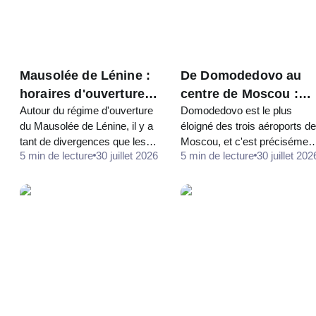
Mausolée de Lénine :
De Domodedovo au
horaires d'ouverture,
centre de Moscou :
Autour du régime d'ouverture
Domodedovo est le plus
accès et la confusion
l'aéroexpress, le bus
du Mausolée de Lénine, il y a
éloigné des trois aéroports de
principale avec le
ou le train de banlieu
tant de divergences que les
Moscou, et c'est précisémen
Kremlin
5 min de lecture
30 juillet 2026
5 min de lecture
30 juillet 202
gens posent sans cesse la
pour cette raison qu'il est
question « Mausolée de
crucial de choisir son moyen
Lénine, horaires d'ouverture
de transport à l'avance. La
». Différents sites indiquent
différence entre un bon et
des…
un…