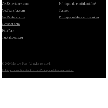
GetExperience.com
Politique de confidentialité
GetTransfer.com
Termes
GetRentacar.com
Politique relative aux cookies
GetBoat.com
PiterPass
Tutkakdoma.ru
©
2026
Moscow Pass
. All rights reserved.
Politique de confidentialité
Termes
Politique relative aux cookies