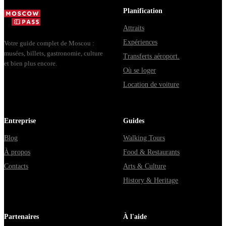
Planification
Attraits
Expériences
Votre guide complet de Moscou :
musées, billets, gastronomie, culture
Transferts aéroport.
et bien plus encore.
Où se loger
Location de voiture
Entreprise
Guides
Blog
Walking Tours
À propos
Food & Restaurants
Contacts
Arts & Culture
History & Heritage
Partenaires
À l'aide