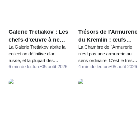
Galerie Tretiakov : Les
Trésors de l'Armureri
chefs-d'œuvre à ne
du Kremlin : œufs
La Galerie Tretiakov abrite la
La Chambre de l'Armurerie
pas manquer
Fabergé, trônes et
collection définitive d'art
n'est pas une armurerie au
robes de
russe, et la plupart des
sens ordinaire. C'est le trésor
couronnement
6 min de lecture
05 août 2026
4 min de lecture
05 août 2026
visiteurs pour la première fois
de l'État russe : couronnes,
la parcourent dans le mauvais
trônes, robes de
sens — chronologiquement,
couronnement, calèches
depuis les icônes, jusqu'à…
dorées et la plus grande
collection d'œufs…