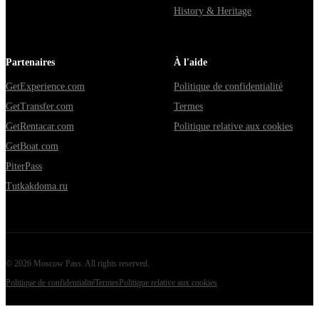
History & Heritage
Partenaires
À l'aide
GetExperience.com
Politique de confidentialité
GetTransfer.com
Termes
GetRentacar.com
Politique relative aux cookies
GetBoat.com
PiterPass
Tutkakdoma.ru
©
2026
Moscow Pass
. All rights reserved.
Politique de confidentialité
Termes
Politique relative aux cookies