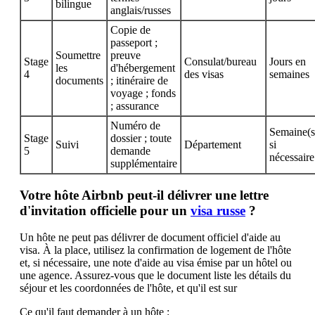
bilingue
anglais/russes
Copie de
passeport ;
Soumettre
preuve
Stage
Consulat/bureau
Jours en
les
d'hébergement
4
des visas
semaines
documents
; itinéraire de
voyage ; fonds
; assurance
Numéro de
Semaine(s
Stage
dossier ; toute
Suivi
Département
si
5
demande
nécessaire
supplémentaire
Votre hôte Airbnb peut-il délivrer une lettre
d'invitation officielle pour un
visa russe
?
Un hôte ne peut pas délivrer de document officiel d'aide au
visa. À la place, utilisez la confirmation de logement de l'hôte
et, si nécessaire, une note d'aide au visa émise par un hôtel ou
une agence. Assurez-vous que le document liste les détails du
séjour et les coordonnées de l'hôte, et qu'il est sur
Ce qu'il faut demander à un hôte :