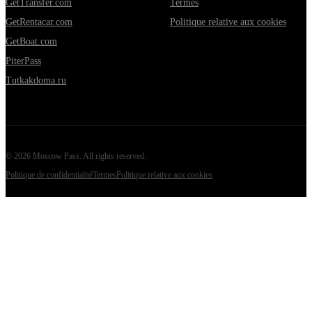
GetTransfer.com
Termes
GetRentacar.com
Politique relative aux cookies
GetBoat.com
PiterPass
Tutkakdoma.ru
©
2026
Moscow Pass
. All rights reserved.
Politique de confidentialité
Termes
Politique relative aux cookies