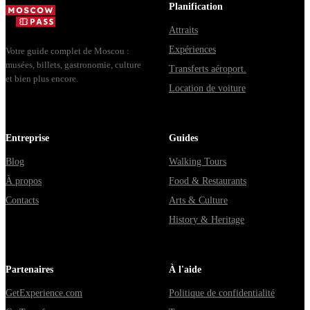
маршрут на
Planification
целый день,
Attraits
за ко...
Expériences
Votre guide complet de Moscou :
musées, billets, gastronomie, culture
Transferts aéroport.
et bien plus encore.
Location de voiture
Entreprise
Guides
Blog
Walking Tours
À propos
Food & Restaurants
Contacts
Arts & Culture
History & Heritage
Partenaires
À l'aide
GetExperience.com
Politique de confidentialité