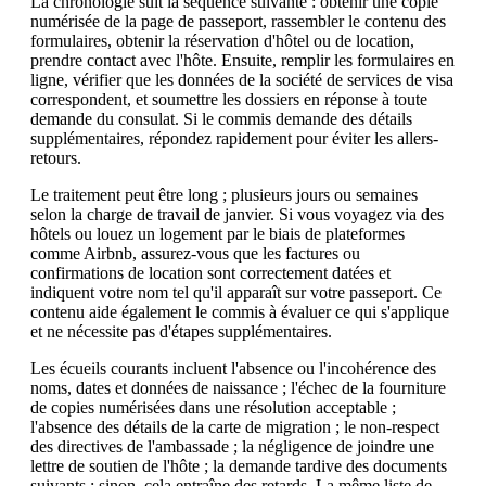
La chronologie suit la séquence suivante : obtenir une copie
numérisée de la page de passeport, rassembler le contenu des
formulaires, obtenir la réservation d'hôtel ou de location,
prendre contact avec l'hôte. Ensuite, remplir les formulaires en
ligne, vérifier que les données de la société de services de visa
correspondent, et soumettre les dossiers en réponse à toute
demande du consulat. Si le commis demande des détails
supplémentaires, répondez rapidement pour éviter les allers-
retours.
Le traitement peut être long ; plusieurs jours ou semaines
selon la charge de travail de janvier. Si vous voyagez via des
hôtels ou louez un logement par le biais de plateformes
comme Airbnb, assurez-vous que les factures ou
confirmations de location sont correctement datées et
indiquent votre nom tel qu'il apparaît sur votre passeport. Ce
contenu aide également le commis à évaluer ce qui s'applique
et ne nécessite pas d'étapes supplémentaires.
Les écueils courants incluent l'absence ou l'incohérence des
noms, dates et données de naissance ; l'échec de la fourniture
de copies numérisées dans une résolution acceptable ;
l'absence des détails de la carte de migration ; le non-respect
des directives de l'ambassade ; la négligence de joindre une
lettre de soutien de l'hôte ; la demande tardive des documents
suivants ; sinon, cela entraîne des retards. La même liste de