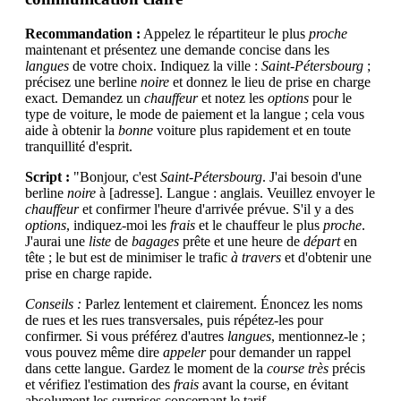
Recommandation :
Appelez le répartiteur le plus
proche
maintenant et présentez une demande concise dans les
langues
de votre choix. Indiquez la ville :
Saint-Pétersbourg
;
précisez une berline
noire
et donnez le lieu de prise en charge
exact. Demandez un
chauffeur
et notez les
options
pour le
type de voiture, le mode de paiement et la langue ; cela vous
aide à obtenir la
bonne
voiture plus rapidement et en toute
tranquillité d'esprit.
Script :
"Bonjour, c'est
Saint-Pétersbourg
. J'ai besoin d'une
berline
noire
à [adresse]. Langue : anglais. Veuillez envoyer le
chauffeur
et confirmer l'heure d'arrivée prévue. S'il y a des
options
, indiquez-moi les
frais
et le chauffeur le plus
proche
.
J'aurai une
liste
de
bagages
prête et une heure de
départ
en
tête ; le but est de minimiser le trafic
à travers
et d'obtenir une
prise en charge rapide.
Conseils :
Parlez lentement et clairement. Énoncez les noms
de rues et les rues transversales, puis répétez-les pour
confirmer. Si vous préférez d'autres
langues
, mentionnez-le ;
vous pouvez même dire
appeler
pour demander un rappel
dans cette langue. Gardez le moment de la
course
très
précis
et vérifiez l'estimation des
frais
avant la course, en évitant
absolument les surprises concernant le tarif.