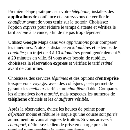
Première étape pratique : sur votre
téléphone
, installez des
applications
de confiance et assurez-vous de vérifier le
chauffeur
avant de vous
tenir
sur le trottoir. Choisissez
l'option
express
pour réduire le temps d'attente et vérifiez le
tarif
estimé
à l'avance, afin de ne pas trop dépenser.
Utilisez
Google
Maps dans vos
applications
pour comparer
les itinéraires. Notez la distance en
kilomètres
et le temps de
conduite
; un trajet de 3 à 10
kilomètres
prend généralement 5
à 20 minutes en ville. Si vous avez besoin de rapidité,
choisissez la réservation
express
et vérifiez le tarif
estimé
avant de confirmer.
Choisissez des services
légitimes
et des options
d'entreprise
lorsque vous voyagez avec des collègues ; cela permet de
garantir les
meilleurs
tarifs et un
chauffeur
fiable. Comparez
les alternatives
bon marché
, mais respectez les numéros de
téléphone
officiels et les
chauffeurs
vérifiés.
Après la réservation, évitez les heures de pointe pour
dépenser
moins et réduire le risque qu'une course soit
partie
au moment où vous atteignez le trottoir. Si vous arrivez à
l'aéroport
, définissez le lieu de prise en charge près du
terminal pour accélérer la correspondance.