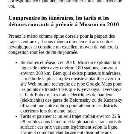
correspondance manquée, en particulier après une arrivée de
vol
.
Comprendre les itinéraires, les tarifs et les
détours courants à prévoir à Moscou en 2010
Prenez le métro comme épine dorsale pour la plupart des
trajets centraux ; il vous mènera directement aux centres
névralgiques et constitue un excellent moyen de vaincre la
congestion routière de fin de journée.
Itinéraires et réseau : en 2010, Moscou exploitait huit
lignes de métro avec environ 180 stations, couvrant
environ 300 km. Bien qu'il existe plusieurs itinéraires,
la méthode la plus simple consiste à planifier avec un
site Web ou une recherche de type Google Maps pour
les points de transfert tels que Kiyevskaya, Tverskaya
et Park Pobedy. Les trains électriques de banlieue
(elektrichka) des gares de Belorussky ou de Kazansky
offraient une autre option pour atteindre les districts
extérieurs lors du même trajet.
Tarifs et paiement : un seul trajet coûtait environ 22 à
28 roubles dans le métro et la plupart des transports de
surface ; ces prix variaient légèrement selon la ligne.
L'argent comptant était largement disponible aux