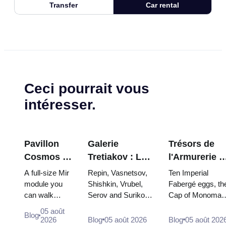
Transfer
Car rental
Ceci pourrait vous
intéresser.
Pavillon
Galerie
Trésors de
Cosmos à
Tretiakov : Les
l'Armurerie d
VDNKh : À
chefs-d'œuvre
Kremlin :
A full-size Mir
Repin, Vasnetsov,
Ten Imperial
l'intérieur
à ne pas
œufs Faberg
module you
Shishkin, Vrubel,
Fabergé eggs, th
can walk
Serov and Surikov
Cap of Monomak
de la plus
manquer
trônes et
through, the
— the works that
the double throne
grande
robes de
05 août
Blog
Energia–
stop people, where
of two boy tsars
2026
Blog
05 août 2026
Blog
05 août 202
exposition
couronneme