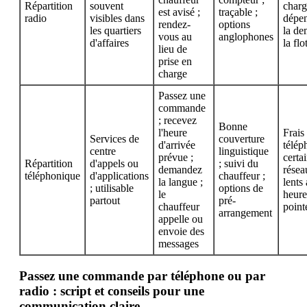
Répartition
souvent
charg
est avisé ;
traçable ;
radio
visibles dans
dépen
rendez-
options
les quartiers
la de
vous au
anglophones
d'affaires
la flo
lieu de
prise en
charge
Passez une
commande
; recevez
Bonne
l'heure
Frais
Services de
couverture
d'arrivée
télép
centre
linguistique
prévue ;
certa
Répartition
d'appels ou
; suivi du
demandez
résea
téléphonique
d'applications
chauffeur ;
la langue ;
lents
; utilisable
options de
le
heure
partout
pré-
chauffeur
point
arrangement
appelle ou
envoie des
messages
Passez une commande par téléphone ou par
radio : script et conseils pour une
communication claire