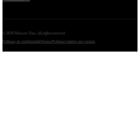
©
2026
Moscow Pass
. All rights reserved.
Politique de confidentialité
Termes
Politique relative aux cookies