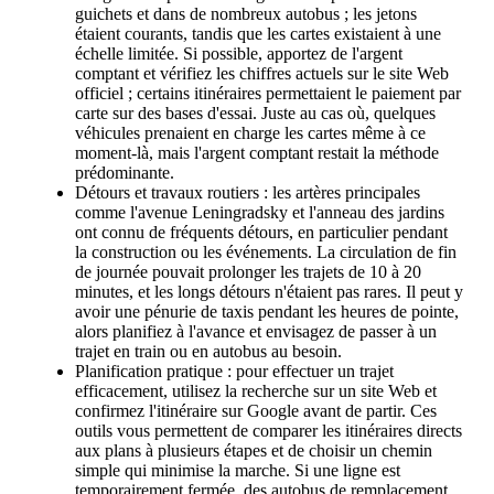
guichets et dans de nombreux autobus ; les jetons
étaient courants, tandis que les cartes existaient à une
échelle limitée. Si possible, apportez de l'argent
comptant et vérifiez les chiffres actuels sur le site Web
officiel ; certains itinéraires permettaient le paiement par
carte sur des bases d'essai. Juste au cas où, quelques
véhicules prenaient en charge les cartes même à ce
moment-là, mais l'argent comptant restait la méthode
prédominante.
Détours et travaux routiers : les artères principales
comme l'avenue Leningradsky et l'anneau des jardins
ont connu de fréquents détours, en particulier pendant
la construction ou les événements. La circulation de fin
de journée pouvait prolonger les trajets de 10 à 20
minutes, et les longs détours n'étaient pas rares. Il peut y
avoir une pénurie de taxis pendant les heures de pointe,
alors planifiez à l'avance et envisagez de passer à un
trajet en train ou en autobus au besoin.
Planification pratique : pour effectuer un trajet
efficacement, utilisez la recherche sur un site Web et
confirmez l'itinéraire sur Google avant de partir. Ces
outils vous permettent de comparer les itinéraires directs
aux plans à plusieurs étapes et de choisir un chemin
simple qui minimise la marche. Si une ligne est
temporairement fermée, des autobus de remplacement