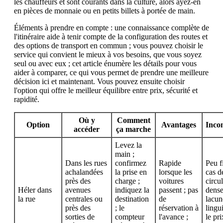
les chauffeurs et sont courants dans la culture, alors ayez-en
en pièces de monnaie ou en petits billets à portée de main.
Éléments à prendre en compte : une connaissance complète de
l'itinéraire aide à tenir compte de la configuration des routes et
des options de transport en commun ; vous pouvez choisir le
service qui convient le mieux à vos besoins, que vous soyez
seul ou avec eux ; cet article énumère les détails pour vous
aider à comparer, ce qui vous permet de prendre une meilleure
décision ici et maintenant. Vous pouvez ensuite choisir
l'option qui offre le meilleur équilibre entre prix, sécurité et
rapidité.
Où y
Comment
Option
Avantages
Inco
accéder
ça marche
Levez la
main ;
Dans les rues
confirmez
Rapide
Peu f
achalandées
la prise en
lorsque les
cas d
près des
charge ;
voitures
circu
Héler dans
avenues
indiquez la
passent ; pas
dense
la rue
centrales ou
destination
de
lacun
près des
; le
réservation à
lingui
sorties de
compteur
l'avance ;
le pr