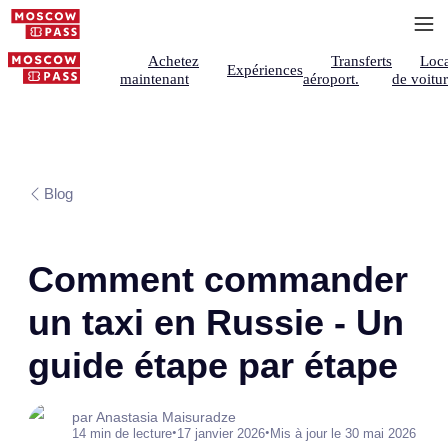
Achetez
Transferts
Loca
Expériences
maintenant
aéroport.
de voitu
Blog
Comment commander
un taxi en Russie - Un
guide étape par étape
par Anastasia Maisuradze
•
•
14 min de lecture
17 janvier 2026
Mis à jour le 30 mai 2026