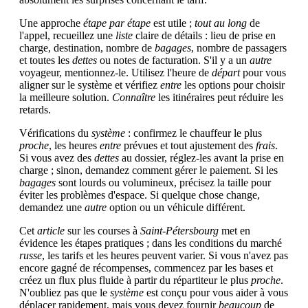
Une approche
étape par étape
est utile ;
tout au long
de
l'appel, recueillez une
liste
claire de détails : lieu de prise en
charge, destination, nombre de
bagages
, nombre de passagers
et toutes les
dettes
ou notes de facturation. S'il y a un
autre
voyageur, mentionnez-le. Utilisez l'heure de
départ
pour vous
aligner sur le système et vérifiez
entre
les options pour choisir
la meilleure solution.
Connaître
les itinéraires peut réduire les
retards.
Vérifications du
système
: confirmez le chauffeur le plus
proche
, les heures
entre
prévues et tout ajustement des
frais
.
Si vous avez des
dettes
au dossier, réglez-les avant la prise en
charge ; sinon, demandez comment gérer le paiement. Si les
bagages
sont lourds ou volumineux, précisez la taille pour
éviter les problèmes d'espace. Si quelque chose change,
demandez une
autre
option ou un véhicule différent.
Cet
article
sur les courses à
Saint-Pétersbourg
met en
évidence les étapes pratiques ; dans les conditions du marché
russe
, les tarifs et les heures peuvent varier. Si vous n'avez pas
encore gagné de récompenses, commencez par les bases et
créez un flux plus fluide à partir du répartiteur le plus
proche
.
N'oubliez pas que le
système
est conçu pour vous aider à vous
déplacer rapidement, mais vous devez fournir
beaucoup
de