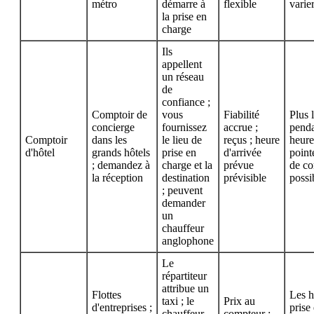
métro
démarre à
flexible
varie
la prise en
charge
Ils
appellent
un réseau
de
confiance ;
Comptoir de
vous
Fiabilité
Plus 
concierge
fournissez
accrue ;
penda
Comptoir
dans les
le lieu de
reçus ; heure
heure
d'hôtel
grands hôtels
prise en
d'arrivée
pointe
; demandez à
charge et la
prévue
de co
la réception
destination
prévisible
possi
; peuvent
demander
un
chauffeur
anglophone
Le
répartiteur
attribue un
Flottes
Les h
taxi ; le
Prix au
d'entreprises ;
prise
chauffeur
compteur ;