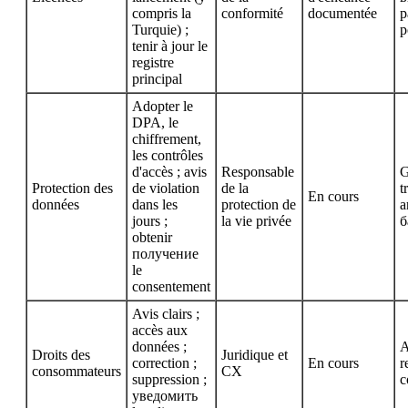
compris la
conformité
documentée
p
Turquie) ;
p
tenir à jour le
registre
principal
Adopter le
DPA, le
chiffrement,
les contrôles
d'accès ; avis
Responsable
G
Protection des
de violation
de la
t
En cours
données
dans les
protection de
a
jours ;
la vie privée
б
obtenir
получение
le
consentement
Avis clairs ;
accès aux
données ;
A
Droits des
Juridique et
correction ;
En cours
r
consommateurs
CX
suppression ;
c
уведомить