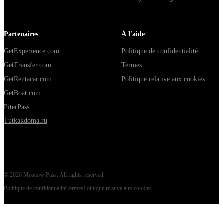
Partenaires
À l'aide
GetExperience.com
Politique de confidentialité
GetTransfer.com
Termes
GetRentacar.com
Politique relative aux cookies
GetBoat.com
PiterPass
Tutkakdoma.ru
©
2026
Moscow Pass
. All rights reserved.
Politique de confidentialité
Termes
Politique relative aux cookies