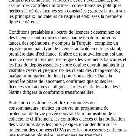
assurer des contrôles uniformes ; convertissez les politiques
héritées là où des lacunes sont constatées ; gardez la main sur
les principaux indicateurs de risque et établissez la première
ligne de défense.
Conditions préalables à l'octroi de licences : déterminez où
des licences sont requises dans chaque territoire où vous
lancez des opérations, y compris la Turquie ; compilez un
registre principal : type de licence, autorité émettrice, statut,
première date d'échéance, fenêtre de renouvellement ; si une
licence devient invalide, restreignez les virements bancaires et
les flux de dépôts associés ; votre équipe devrait maintenir la
visibilité счета et уведомить les clients des changements ;
выбрали un partenaire local pour vous aider ; Dans la
première phase de lancement, confirmez que toutes les
licences sont actives et alignées sur les restrictions locales ;
Narina dirigera la conformité transfrontalière.
Protection des données et flux de données des
consommateurs : mettez en œuvre un programme de
protection de la vie privée couvrant la minimisation de la
collecte, le chiffrement, les contrôles d'accès et la notification
des violations dans les jours ; exigez un addendum sur le
traitement des données (DPA) avec les processeurs ; effectuez
une formation régulière ; restreignez les transferts