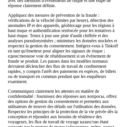
avec des mentions d'événements de risque et une étape de
réponse clairement définie.
Appliquez des mesures de prévention de la fraude :
vérifications de la vélocité (limites par heure), détection des
anomalies IP et des appareils, géoblocage pour les régions à
haut risque et authentification renforcée pour les tentatives à
haut risque. Tenez à jour une piste d'audit chiffrée et des
analyses pseudonymisées ; minimisez les données stockées et
respectez la gestion du consentement. Intégrez-vous à Tinkoff
en tant qu'émetteur pour aligner les signaux de risque ;
единственное voie de rétablissement si un événement de
fraude se produit. Les pauses dans les modèles normaux
devraient déclencher des flux de travail de confinement
rapides, y compris l'arrêt des paiements en espèces, de billets
ou de transport en commun pendant que les enquêteurs
examinent.
Communiquez clairement les attentes en matière de
confidentialité : fournissez des réponses aux вопросы, offrez
des options de gestion du consentement et permettez aux
utilisateurs de trouver des détails sur l'utilisation des données.
Respectez les principes de la protection de la vie privée dès la
conception et répondez aux besoins de résidence des
voyageurs, les flux de travail de voyage казахстан étant
couverts par le moteur de risque (aéroexpress, métro, gares).