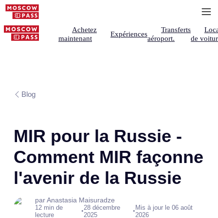
Achetez
Transferts
Loca
Expériences
maintenant
aéroport.
de voitu
Blog
MIR pour la Russie -
Comment MIR façonne
l'avenir de la Russie
par Anastasia Maisuradze
12 min de
28 décembre
Mis à jour le 06 août
•
•
lecture
2025
2026