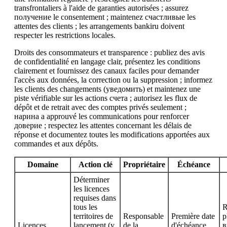
transfrontaliers à l'aide de garanties autorisées ; assurez
получение le consentement ; maintenez счастливые les
attentes des clients ; les arrangements bankiru doivent
respecter les restrictions locales.
Droits des consommateurs et transparence : publiez des avis
de confidentialité en langage clair, présentez les conditions
clairement et fournissez des canaux faciles pour demander
l'accès aux données, la correction ou la suppression ; informez
les clients des changements (уведомить) et maintenez une
piste vérifiable sur les actions счета ; autorisez les flux de
dépôt et de retrait avec des comptes privés seulement ;
нарина a approuvé les communications pour renforcer
доверие ; respectez les attentes concernant les délais de
réponse et documentez toutes les modifications apportées aux
commandes et aux dépôts.
Domaine
Action clé
Propriétaire
Échéance
Déterminer
les licences
requises dans
tous les
R
territoires de
Responsable
Première date
p
Licences
lancement (y
de la
d'échéance
в