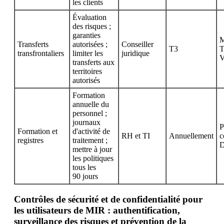
les clients
Évaluation
des risques ;
garanties
M
Transferts
autorisées ;
Conseiller
T3
T
transfrontaliers
limiter les
juridique
V
transferts aux
territoires
autorisés
Formation
annuelle du
personnel ;
journaux
P
Formation et
d'activité de
RH et TI
Annuellement
c
registres
traitement ;
D
mettre à jour
les politiques
tous les
90 jours
Contrôles de sécurité et de confidentialité pour
les utilisateurs de MIR : authentification,
surveillance des risques et prévention de la