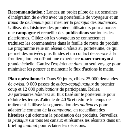
Recommandation :
Lancez un projet pilote de six semaines
d'intégration de
e-visa
avec un portefeuille de voyageur et un
troika
de
действия
pour mesurer la
реакция
des
audiences
.
Utilisez des
histoires
des premiers utilisateurs pour amorcer
une
campagne
et recueillir des
publications
sur toutes les
plateformes. Ciblez
où
les voyageurs se connectent et
traduisez les commentaires dans la feuille de route du produit.
Le programme relie un réseau d'
hôtels
au portefeuille, ce qui
permet des arrivées plus fluides et un contact de
service
à la
frontière, tout en offrant une expérience
качественную
à
grande échelle. Gardez l'expérience
dans
un seul voyage pour
minimiser les
pauses
et maintenir le flux d'actions le matin.
Plan opérationnel :
Dans 90 jours, ciblez 25 000 demandes
de
e-visa
, 9 000 passes de
видео-верификация
du premier
coup et 12 000
publications
de participants. Reliez
20 partenaires
hôteliers
au flux basé sur le portefeuille pour
réduire les temps d'attente de 40 % et réduire le temps de
traitement. Utilisez la segmentation des
audiences
pour
adapter le contenu de la
campagne
, en recueillant des
histoires
qui orientent la priorisation des produits. Surveillez
la
реакция
sur tous les canaux et résumez les résultats dans un
briefing
matinal
pour éclairer les décisions.