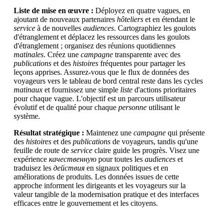
Liste de mise en œuvre :
Déployez en quatre vagues, en
ajoutant de nouveaux partenaires
hôteliers
et en étendant le
service
à de nouvelles
audiences
. Cartographiez les goulots
d'étranglement et déplacez les ressources dans les goulots
d'étranglement ; organisez des réunions quotidiennes
matinales
. Créez une
campagne
transparente avec des
publications
et des
histoires
fréquentes pour partager les
leçons apprises. Assurez-vous que le flux de données des
voyageurs vers le tableau de bord central reste dans les cycles
matinaux
et fournissez une simple
liste
d'actions prioritaires
pour chaque vague. L'objectif est un parcours utilisateur
évolutif et de qualité pour chaque
personne
utilisant le
système.
Résultat stratégique :
Maintenez une
campagne
qui présente
des
histoires
et des
publications
de voyageurs, tandis qu'une
feuille de route de
service
claire guide les progrès. Visez une
expérience
качественную
pour toutes les
audiences
et
traduisez les
действия
en signaux politiques et en
améliorations de produits. Les données issues de cette
approche informent les dirigeants et les voyageurs sur la
valeur tangible de la modernisation pratique et des interfaces
efficaces entre le gouvernement et les citoyens.