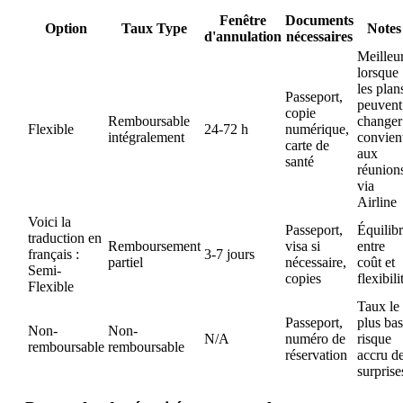
Fenêtre
Documents
Option
Taux Type
Notes
d'annulation
nécessaires
Meilleu
lorsque
les plan
Passeport,
peuvent
copie
Remboursable
changer
Flexible
24-72 h
numérique,
intégralement
convien
carte de
aux
santé
réunion
via
Airline
Voici la
Passeport,
Équilib
traduction en
Remboursement
visa si
entre
français :
3-7 jours
partiel
nécessaire,
coût et
Semi-
copies
flexibili
Flexible
Taux le
Passeport,
plus bas
Non-
Non-
N/A
numéro de
risque
remboursable
remboursable
réservation
accru d
surprise