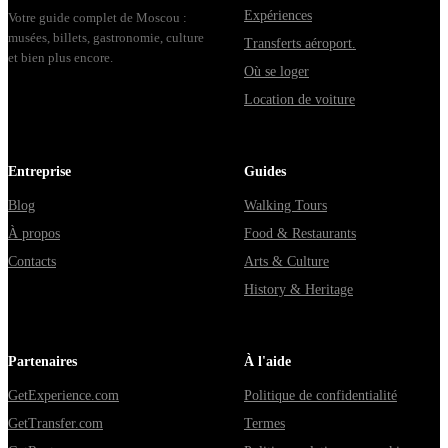
Expériences
Votre guide complet de Moscou :
musées, billets, gastronomie, culture
Transferts aéroport.
et bien plus encore.
Où se loger
Location de voiture
Entreprise
Guides
Blog
Walking Tours
À propos
Food & Restaurants
Contacts
Arts & Culture
History & Heritage
Partenaires
À l'aide
GetExperience.com
Politique de confidentialité
GetTransfer.com
Termes