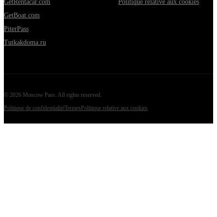
GetRentacar.com
Politique relative aux cookies
GetBoat.com
PiterPass
Tutkakdoma.ru
©
2026
Moscow Pass
. All rights reserved.
Politique de confidentialité
Termes
Politique relative aux cookies