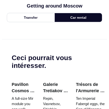
Getting around Moscow
Transfer
Car rental
Ceci pourrait vous
intéresser.
Pavillon
Galerie
Trésors de
Cosmos à
Tretiakov :
l'Armurerie du
VDNKh : À
Les chefs-
Kremlin :
A full-size Mir
Repin,
Ten Imperial
l'intérieur
d'œuvre à
œufs Fabergé,
module you
Vasnetsov,
Fabergé eggs, the