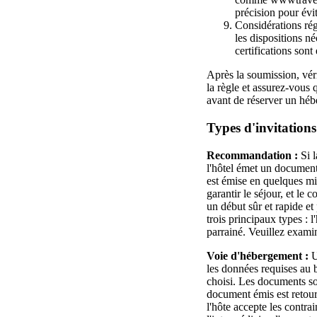
précision pour évit
Considérations rég
les dispositions né
certifications sont
Après la soumission, véri
la règle et assurez-vous q
avant de réserver un héb
Types d'invitation
Recommandation :
Si l
l'hôtel émet un document 
est émise en quelques mi
garantir le séjour, et le 
un début sûr et rapide et
trois principaux types : 
parrainé. Veuillez examin
Voie d'hébergement :
U
les données requises au b
choisi. Les documents so
document émis est retour
l'hôte accepte les contra