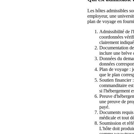
Les hôtes admissibles son
employeur, une université
plan de voyage en fourni
Admissibilité de l'
coordonnées vérifi
clairement indiquée
Documentation de l
inclure une brève 
Données du demande
données corresponda
Plan de voyage : jo
que le plan corre
Soutien financier :
commanditaire est
si l'hébergement e
Preuve d'hébergeme
une preuve de prop
payé.
Documents requis :
médicale et tout dé
Soumission et référ
L'hôte doit produ
comme wwwtravelru