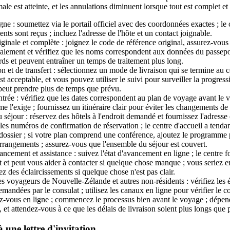
male est atteinte, et les annulations diminuent lorsque tout est complet et
ne : soumettez via le portail officiel avec des coordonnées exactes ; le 
ts sont reçus ; incluez l'adresse de l'hôte et un contact joignable.
inale et complète : joignez le code de référence original, assurez-vou
ralement et vérifiez que les noms correspondent aux données du passepor
ards et peuvent entraîner un temps de traitement plus long.
n et de transfert : sélectionnez un mode de livraison qui se termine au c
t acceptable, et vous pouvez utiliser le suivi pour surveiller la progres
e peut prendre plus de temps que prévu.
ntrée : vérifiez que les dates correspondent au plan de voyage avant le vo
me l'exige ; fournissez un itinéraire clair pour éviter les changements de
u séjour : réservez des hôtels à l'endroit demandé et fournissez l'adresse
 les numéros de confirmation de réservation ; le centre d'accueil a tendan
dossier ; si votre plan comprend une conférence, ajoutez le programme po
rrangements ; assurez-vous que l'ensemble du séjour est couvert.
vancement et assistance : suivez l'état d'avancement en ligne ; le centre f
t et peut vous aider à contacter si quelque chose manque ; vous seriez e
z des éclaircissements si quelque chose n'est pas clair.
 voyageurs de Nouvelle-Zélande et autres non-résidents : vérifiez les é
andées par le consulat ; utilisez les canaux en ligne pour vérifier le co
z-vous en ligne ; commencez le processus bien avant le voyage ; dépen
, et attendez-vous à ce que les délais de livraison soient plus longs que 
 une lettre d'invitation