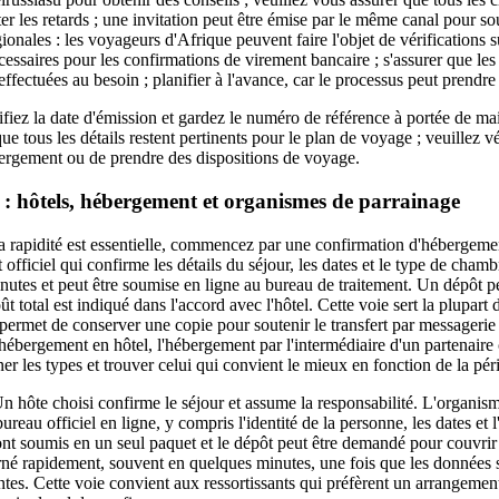
er les retards ; une invitation peut être émise par le même canal pour sou
ionales : les voyageurs d'Afrique peuvent faire l'objet de vérifications 
cessaires pour les confirmations de virement bancaire ; s'assurer que les
 effectuées au besoin ; planifier à l'avance, car le processus peut prendre
fiez la date d'émission et gardez le numéro de référence à portée de mai
ue tous les détails restent pertinents pour le plan de voyage ; veuillez vé
ergement ou de prendre des dispositions de voyage.
s : hôtels, hébergement et organismes de parrainage
a rapidité est essentielle, commencez par une confirmation d'hébergeme
officiel qui confirme les détails du séjour, les dates et le type de cham
nutes et peut être soumise en ligne au bureau de traitement. Un dépôt 
coût total est indiqué dans l'accord avec l'hôtel. Cette voie sert la plupar
 permet de conserver une copie pour soutenir le transfert par messagerie s
l'hébergement en hôtel, l'hébergement par l'intermédiaire d'un partenaire 
er les types et trouver celui qui convient le mieux en fonction de la pér
n hôte choisi confirme le séjour et assume la responsabilité. L'organi
ureau officiel en ligne, y compris l'identité de la personne, les dates et
nt soumis en un seul paquet et le dépôt peut être demandé pour couvrir 
né rapidement, souvent en quelques minutes, une fois que les données 
intes. Cette voie convient aux ressortissants qui préfèrent un arrangement