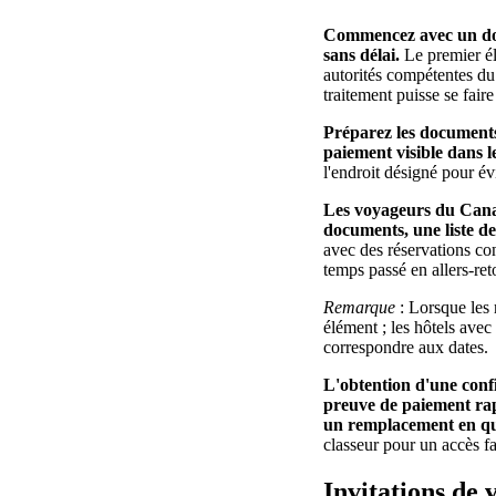
Commencez avec un dossi
sans délai.
Le premier élé
autorités compétentes du 
traitement puisse se fair
Préparez les documents 
paiement visible dans le
l'endroit désigné pour év
Les voyageurs du Cana
documents, une liste de
avec des réservations con
temps passé en allers-ret
Remarque
: Lorsque les 
élément ; les hôtels avec 
correspondre aux dates.
L'obtention d'une confi
preuve de paiement rap
un remplacement en qu
classeur pour un accès fa
Invitations de 