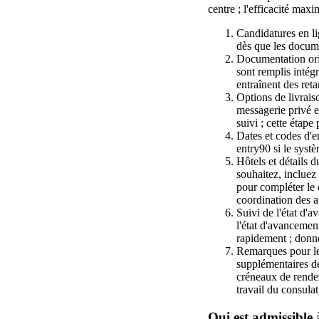
centre ; l'efficacité maxi
Candidatures en lig
dès que les documen
Documentation orig
sont remplis intég
entraînent des ret
Options de livraiso
messagerie privé es
suivi ; cette étap
Dates et codes d'e
entry90 si le systè
Hôtels et détails d
souhaitez, incluez
pour compléter le 
coordination des a
Suivi de l'état d'a
l'état d'avancemen
rapidement ; donne
Remarques pour les
supplémentaires dem
créneaux de rende
travail du consulat
Qui est admissible à