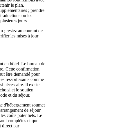
tenir le plan.
supplémentaires ; prendre
 traductions ou les
 plusieurs jours.
n ; restez au courant de
rifier les mises à jour
nt en hôtel. Le bureau de
bre. Cette confirmation
peut être demandé pour
t des ressortissants comme
i nécessaire. Il existe
choisi et le soutien
iode et du séjour.
sme d'hébergement soumet
 l'arrangement de séjour
les coûts potentiels. Le
sont complètes et que
 direct par