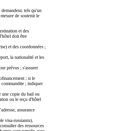
u demandeur, tels qu'un
 mesure de soutenir le
estination et des
hôtel doit être
rise) et des coordonnées ;
rt, la nationalité et les
our prévus ; s'assurer
ofinancement ; si le
e commandite ; indiquer
r une copie du bail ou
tion ou le reçu d'hôtel
d'adresse, assurance
le visa-russianru).
consulter des ressources
champs sont remplis avec