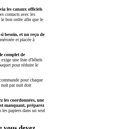
a les canaux officiels
les contacts avec les
 le bon ordre afin que le
si besoin, et un reçu de
umérotée et placée à
le complet de
exige une liste d'hôtels
paquet pour réduire le
 de commande pour chaque
 nuit par nuit doit
sez les coordonnées, une
 est manquant, préparez
 les papiers dans un seul
ue vous devez