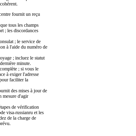
 cohérent.
centre fournit un reçu
s que tous les champs
t ; les discordances
onsulat ; le service de
sion à l'aide du numéro de
yage ; incluez le statut
 dernière minute.
 complète ; si vous le
ce à exiger l'adresse
ur faciliter la
ournit des mises à jour de
n mesure d'agir
tapes de vérification
de visa-russianru et les
dez de la charge de
prévu.