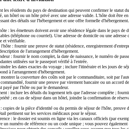
t les résidents du pays de destination qui peuvent confirmer le statut d
, un hôtel ou un hôte privé avec une adresse valide. L'hôte doit être en
ssant des détails sur l'hébergement et une offre formelle d'hébergement.
hôte : les émetteurs doivent avoir une résidence légale dans le pays de d
ables (téléphone ou courriel). Une adresse de domicile ou une adresse d'
 et vérifiable.
'hôte : fournir une preuve de statut (résidence, enregistrement d'entrep
description de l'arrangement d'hébergement.
ur : fournir le nom complet, la date de naissance, le numéro de passepo
ntes utilisées sur le passeport vérifié à l'entrée.
indre les dates exactes du voyage ; inclure l'itinéraire et les jours de séj
spond à l'arrangement d'hébergement.
 montrer la couverture des coûts soit par le commanditaire, soit par l'aut
 commandité, fournir une preuve par virement bancaire ou un accord d
st payé par l'hôte ou par le demandeur.
nt : inclure les détails du logement tels que l'adresse complète ; fourni
riété ; en cas de séjour dans un hôtel, joindre la confirmation de réserva
 copies de la pièce d'identité ou du permis de séjour de l'hôte, preuve 
tail pertinent sur les services médicaux pour le séjour.
ence : le dossier est soumis en ligne via les canaux officiels (par exemp
ire un numéro de référence ou un code unique ; vous pouvez également 
ssiasu pour obtenir des conseils ; veuillez vous assurer que tous les 