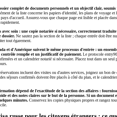
er complet de documents personnels et un objectif clair, soumis vi
ment de la liste concerne les papiers d'identité, les plans de voyage et 
pays d'accueil. Assurez-vous que chaque page est lisible et placée dans
e rapidement.
avec soin : une copie notariée si nécessaire, correctement traduite 
 dossier.
Ne sautez pas la section de la liste ; chaque entrée doit être n
iter tout égarement.
da et d'Amérique suivent le même processus d'entrée : un ensemb
 contrôle remplie et un justificatif de paiement.
Le protocole entry90 
firmées et un calendrier notarié si nécessaire. Placez tout dans un seul 
ours.
réservations incluent des visites ou d'autres services, joignez un bon
des séjours confirmés doivent être placés à côté du plan, et le calendrier
rmation dépend de l'exactitude de la section des affaires : fournis
ide et des notes claires sur le but de la personne. Si un document
elques minutes.
Conservez les copies physiques propres et rangez tous
cile.
visa russe pour les citoyens étrangers : ce q