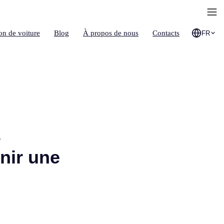
on de voiture
Blog
À propos de nous
Contacts
FR
s
nir une