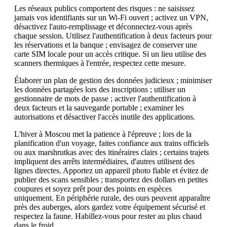
Les réseaux publics comportent des risques : ne saisissez
jamais vos identifiants sur un Wi-Fi ouvert ; activez un VPN,
désactivez l'auto-remplissage et déconnectez-vous après
chaque session. Utilisez l'authentification à deux facteurs pour
les réservations et la banque ; envisagez de conserver une
carte SIM locale pour un accès critique. Si un lieu utilise des
scanners thermiques à l'entrée, respectez cette mesure.
Élaborer un plan de gestion des données judicieux ; minimiser
les données partagées lors des inscriptions ; utiliser un
gestionnaire de mots de passe ; activer l'authentification à
deux facteurs et la sauvegarde portable ; examiner les
autorisations et désactiver l'accès inutile des applications.
L'hiver à Moscou met la patience à l'épreuve ; lors de la
planification d'un voyage, faites confiance aux trains officiels
ou aux marshrutkas avec des itinéraires clairs ; certains trajets
impliquent des arrêts intermédiaires, d'autres utilisent des
lignes directes. Apportez un appareil photo fiable et évitez de
publier des scans sensibles ; transportez des dollars en petites
coupures et soyez prêt pour des points en espèces
uniquement. En périphérie rurale, des ours peuvent apparaître
près des auberges, alors gardez votre équipement sécurisé et
respectez la faune. Habillez-vous pour rester au plus chaud
dans le froid.