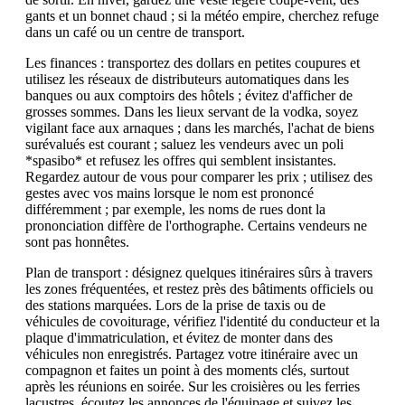
gants et un bonnet chaud ; si la météo empire, cherchez refuge
dans un café ou un centre de transport.
Les finances : transportez des dollars en petites coupures et
utilisez les réseaux de distributeurs automatiques dans les
banques ou aux comptoirs des hôtels ; évitez d'afficher de
grosses sommes. Dans les lieux servant de la vodka, soyez
vigilant face aux arnaques ; dans les marchés, l'achat de biens
surévalués est courant ; saluez les vendeurs avec un poli
*spasibo* et refusez les offres qui semblent insistantes.
Regardez autour de vous pour comparer les prix ; utilisez des
gestes avec vos mains lorsque le nom est prononcé
différemment ; par exemple, les noms de rues dont la
prononciation diffère de l'orthographe. Certains vendeurs ne
sont pas honnêtes.
Plan de transport : désignez quelques itinéraires sûrs à travers
les zones fréquentées, et restez près des bâtiments officiels ou
des stations marquées. Lors de la prise de taxis ou de
véhicules de covoiturage, vérifiez l'identité du conducteur et la
plaque d'immatriculation, et évitez de monter dans des
véhicules non enregistrés. Partagez votre itinéraire avec un
compagnon et faites un point à des moments clés, surtout
après les réunions en soirée. Sur les croisières ou les ferries
lacustres, écoutez les annonces de l'équipage et suivez les