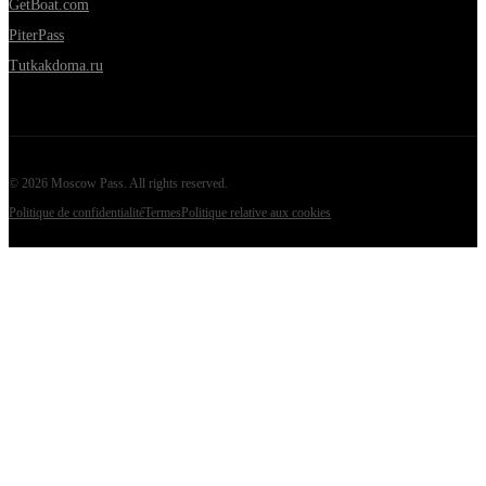
GetBoat.com
PiterPass
Tutkakdoma.ru
©
2026
Moscow Pass
. All rights reserved.
Politique de confidentialité
Termes
Politique relative aux cookies