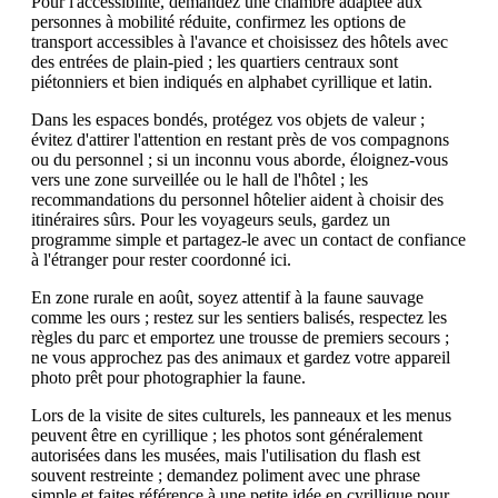
Pour l'accessibilité, demandez une chambre adaptée aux
personnes à mobilité réduite, confirmez les options de
transport accessibles à l'avance et choisissez des hôtels avec
des entrées de plain-pied ; les quartiers centraux sont
piétonniers et bien indiqués en alphabet cyrillique et latin.
Dans les espaces bondés, protégez vos objets de valeur ;
évitez d'attirer l'attention en restant près de vos compagnons
ou du personnel ; si un inconnu vous aborde, éloignez-vous
vers une zone surveillée ou le hall de l'hôtel ; les
recommandations du personnel hôtelier aident à choisir des
itinéraires sûrs. Pour les voyageurs seuls, gardez un
programme simple et partagez-le avec un contact de confiance
à l'étranger pour rester coordonné ici.
En zone rurale en août, soyez attentif à la faune sauvage
comme les ours ; restez sur les sentiers balisés, respectez les
règles du parc et emportez une trousse de premiers secours ;
ne vous approchez pas des animaux et gardez votre appareil
photo prêt pour photographier la faune.
Lors de la visite de sites culturels, les panneaux et les menus
peuvent être en cyrillique ; les photos sont généralement
autorisées dans les musées, mais l'utilisation du flash est
souvent restreinte ; demandez poliment avec une phrase
simple et faites référence à une petite idée en cyrillique pour