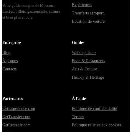
Expériences
Votre guide complet de Moscou :
musées, billets, gastronomie, culture
Transferts aéroport.
et bien plus encore.
Location de voiture
Entreprise
Guides
Blog
Walking Tours
À propos
Food & Restaurants
Contacts
Arts & Culture
History & Heritage
Partenaires
À l'aide
GetExperience.com
Politique de confidentialité
GetTransfer.com
Termes
GetRentacar.com
Politique relative aux cookies