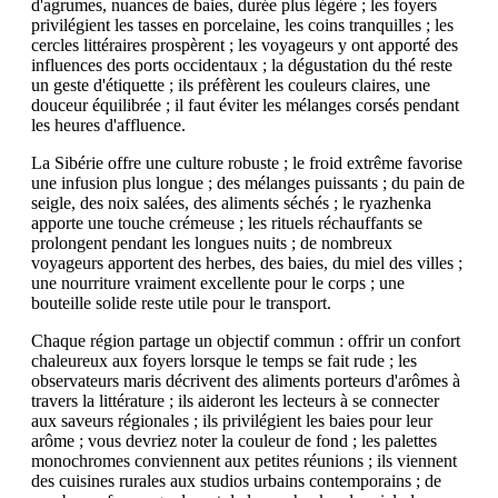
d'agrumes, nuances de baies, durée plus légère ; les foyers
privilégient les tasses en porcelaine, les coins tranquilles ; les
cercles littéraires prospèrent ; les voyageurs y ont apporté des
influences des ports occidentaux ; la dégustation du thé reste
un geste d'étiquette ; ils préfèrent les couleurs claires, une
douceur équilibrée ; il faut éviter les mélanges corsés pendant
les heures d'affluence.
La Sibérie offre une culture robuste ; le froid extrême favorise
une infusion plus longue ; des mélanges puissants ; du pain de
seigle, des noix salées, des aliments séchés ; le ryazhenka
apporte une touche crémeuse ; les rituels réchauffants se
prolongent pendant les longues nuits ; de nombreux
voyageurs apportent des herbes, des baies, du miel des villes ;
une nourriture vraiment excellente pour le corps ; une
bouteille solide reste utile pour le transport.
Chaque région partage un objectif commun : offrir un confort
chaleureux aux foyers lorsque le temps se fait rude ; les
observateurs maris décrivent des aliments porteurs d'arômes à
travers la littérature ; ils aideront les lecteurs à se connecter
aux saveurs régionales ; ils privilégient les baies pour leur
arôme ; vous devriez noter la couleur de fond ; les palettes
monochromes conviennent aux petites réunions ; ils viennent
des cuisines rurales aux studios urbains contemporains ; de