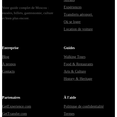
Владими...
Expériences
Votre guide complet de Moscou :
musées, billets, gastronomie, culture
Transferts aéroport.
et bien plus encore.
Où se loger
Location de voiture
Entreprise
Guides
Blog
Walking Tours
À propos
Food & Restaurants
Contacts
Arts & Culture
History & Heritage
Partenaires
À l'aide
GetExperience.com
Politique de confidentialité
GetTransfer.com
Termes