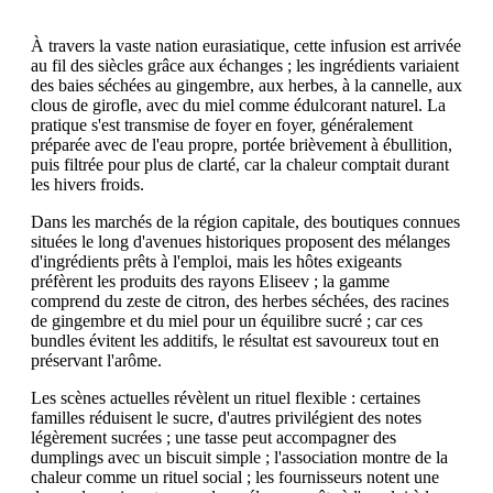
À travers la vaste nation eurasiatique, cette infusion est arrivée
au fil des siècles grâce aux échanges ; les ingrédients variaient
des baies séchées au gingembre, aux herbes, à la cannelle, aux
clous de girofle, avec du miel comme édulcorant naturel. La
pratique s'est transmise de foyer en foyer, généralement
préparée avec de l'eau propre, portée brièvement à ébullition,
puis filtrée pour plus de clarté, car la chaleur comptait durant
les hivers froids.
Dans les marchés de la région capitale, des boutiques connues
situées le long d'avenues historiques proposent des mélanges
d'ingrédients prêts à l'emploi, mais les hôtes exigeants
préfèrent les produits des rayons Eliseev ; la gamme
comprend du zeste de citron, des herbes séchées, des racines
de gingembre et du miel pour un équilibre sucré ; car ces
bundles évitent les additifs, le résultat est savoureux tout en
préservant l'arôme.
Les scènes actuelles révèlent un rituel flexible : certaines
familles réduisent le sucre, d'autres privilégient des notes
légèrement sucrées ; une tasse peut accompagner des
dumplings avec un biscuit simple ; l'association montre de la
chaleur comme un rituel social ; les fournisseurs notent une