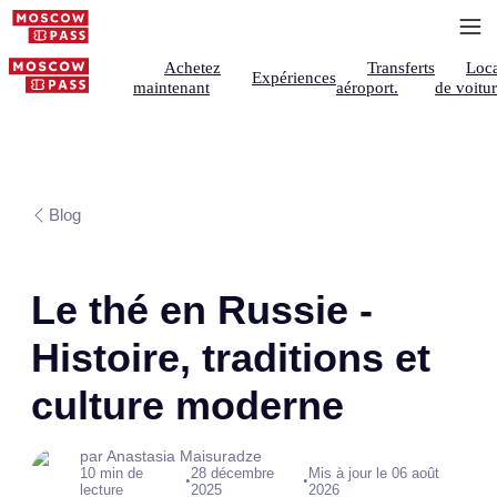
Achetez
Transferts
Loca
Expériences
maintenant
aéroport.
de voitu
Blog
Le thé en Russie -
Histoire, traditions et
culture moderne
par Anastasia Maisuradze
10 min de
28 décembre
Mis à jour le 06 août
•
•
lecture
2025
2026