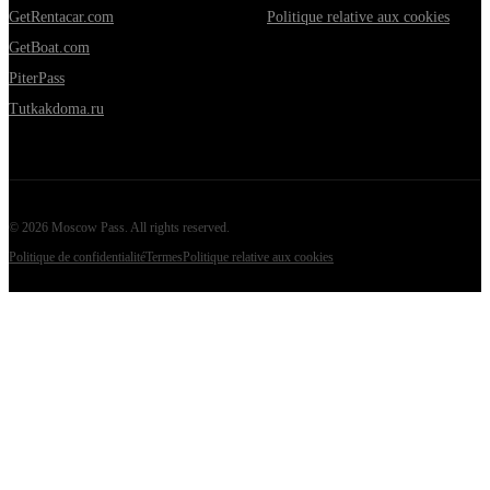
GetRentacar.com
Politique relative aux cookies
GetBoat.com
PiterPass
Tutkakdoma.ru
©
2026
Moscow Pass
. All rights reserved.
Politique de confidentialité
Termes
Politique relative aux cookies