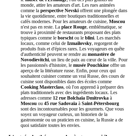
monde, attire les amateurs d'art. Les rues animées
comme la
perspective Nevski
offrent une plongée dans
la vie quotidienne, entre boutiques traditionnelles et
cafés modernes. Pour les amateurs de cuisine,
Moscou
n'est pas en reste. La
place Rouge
, emblématique, se
trouve à proximité de restaurants proposant des plats
typiques comme le
borscht
ou le
blini
. Les marchés
locaux, comme celui de
Izmailovsky
, regorgent de
produits frais et d'épices rares. Les voyageurs en quête
d'authenticité peuvent se rendre au
monastère de
Novodievitchi
, un lieu de paix au cœur de la ville. Pour
les passionnés d'histoire, le
musée Pouchkine
offre un
aperçu de la littérature russe. Enfin, pour ceux qui
souhaitent cuisiner comme un vrai Russe, des cours de
cuisine sont disponibles dans des écoles comme
Cooking Masterclass
, où l'on apprend à préparer des
plats traditionnels avec des ingrédients locaux. Les
adresses comme
12 rue Bolchaïa Dmitrovka
à
Moscou
ou
45 rue Sadovaïa
à
Saint-Pétersbourg
sont des incontournables pour les gourmets. Que vous
soyez un voyageur curieux, un historien de la
gastronomie ou un praticien en cuisine, la Russie a de
quoi satisfaire toutes les envies.