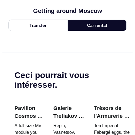
Getting around Moscow
Transfer
Car rental
Ceci pourrait vous
intéresser.
Pavillon
Galerie
Trésors de
Cosmos à
Tretiakov :
l'Armurerie du
VDNKh : À
Les chefs-
Kremlin :
A full-size Mir
Repin,
Ten Imperial
l'intérieur
d'œuvre à
œufs Fabergé,
module you
Vasnetsov,
Fabergé eggs, the