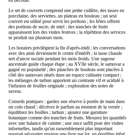
en découle.
Le set de couverts comprend une petite cuillère, des tasses en
porcelaine, des serviettes, un plateau en bouleau ; un seul
couvert est utilisé pour servir les portions ; les hôtes offrent
des portions de sucre, de miel ; des tranches de fruits
apparaissent lors des visites festives ; la répétition des services
se produit sur plusieurs mois.
Les horaires privilégient la fin d'après-midi ; les conversations
avec des amis deviennent le centre d'intérêt ; la tasse chaude
sert d'ancre sociale pendant les mois froids. Une sagesse
ancestrale guide chaque étape ; au XVIIe siècle, le samovar a
gagné en popularité ; des planches de bouleau sont placées à
côté des samovars situés dans un espace culinaire compact ;
les mélanges de tarhun apportent un contraste vif et acidulé à
l'infusion de feuilles originale ; exploration des notes de
saveur.
Conseils pratiques : gardez une réserve à portée de main dans
un coin chaud ; décrivez le parfum au moment de la versée ;
équilibrez les feuilles ; tarhun ; ajoutez une garniture
botanique comme des tranches de fruits. Mesurez les quantités
avec une balance de cuisine ; une once suffit pour des visites
informelles, tandis qu'un rassemblement plus important
pourrait nécessiter environ une livre par lot, un équilibre idéal.