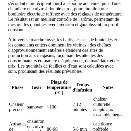
s'écoulait d'un récipient lourd à l'époque ancienne, puis d'une
chaudière en cuivre à double paroi, pour aboutir à une
bouilloire électrique raffinée avec des réglages de température.
Le résultat est un meilleur contrôle de l'arôme, permettant de
mesurer les quantités avec précision et garantissant un profil
constant.
À travers le marché russe, les barils, les sets de bouteilles et
les contenants entiers dominent les vitrines ; des chaînes
d'approvisionnement entières s'étendent des sites de
production aux magasins, façonnant les attentes des
consommateurs en matière d'équipement, de matériaux et de
prix. Les quantités de feuilles et d'eau sont calculées avec
soin, produisant des résultats prévisibles.
Plage de
Temps
Phase
Gear
température
Notes
d'infusion
(°C)
chaleur
Chaleur
7-12
culturelle ;
samovar
≈100
précoce
minutes
adapté aux
rassemblements
chaudron
Artisanat
eau douce
en cuivre
de
80-90
5-8 min
préférée ;