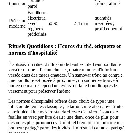
à double
transition
arôme raffiné
paroi
Bouilloire
électrique
quantités
Précision
avec
60-95
2-4 min
mesurées ;
moderne
réglages
profil cohérent
prédéfinis
Rituels Quotidiens : Heures du thé, étiquette et
normes d'hospitalité
Établissez un rituel d'infusion de feuilles : de l'eau bouillante
versée sur une infusion choisie ; quatre minutes d'infusion ;
versée dans des tasses chaudes. Un samovar trône au centre ;
une bouilloire est posée à proximité ; un sucrier se trouve à
portée de main. Cependant, évitez de faire bouillir après le
versement pour préserver l'arôme.
Les normes d'hospitalité offrent deux choix de type : une
infusion de feuilles classique ; le tarhun, une alternative fruitée
et acidulée. Une mesure standard reste d'environ 1 once de
feuilles en vrac par litre d'eau ; une demi-once de plus pour
des notes plus prononcées. Un rituel bien préparé procure un
bonheur partagé parmi les invités. Un résultat calme et partagé