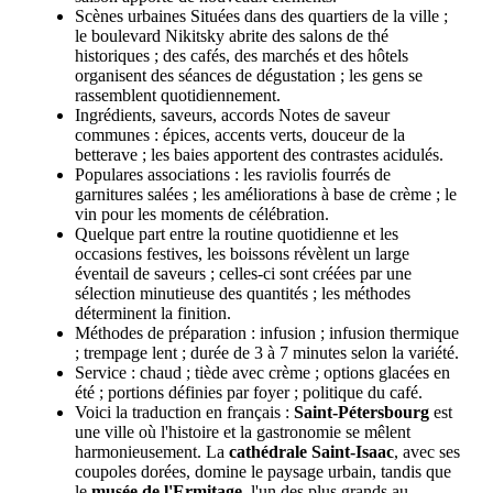
Scènes urbaines Situées dans des quartiers de la ville ;
le boulevard Nikitsky abrite des salons de thé
historiques ; des cafés, des marchés et des hôtels
organisent des séances de dégustation ; les gens se
rassemblent quotidiennement.
Ingrédients, saveurs, accords Notes de saveur
communes : épices, accents verts, douceur de la
betterave ; les baies apportent des contrastes acidulés.
Populares associations : les raviolis fourrés de
garnitures salées ; les améliorations à base de crème ; le
vin pour les moments de célébration.
Quelque part entre la routine quotidienne et les
occasions festives, les boissons révèlent un large
éventail de saveurs ; celles-ci sont créées par une
sélection minutieuse des quantités ; les méthodes
déterminent la finition.
Méthodes de préparation : infusion ; infusion thermique
; trempage lent ; durée de 3 à 7 minutes selon la variété.
Service : chaud ; tiède avec crème ; options glacées en
été ; portions définies par foyer ; politique du café.
Voici la traduction en français :
Saint-Pétersbourg
est
une ville où l'histoire et la gastronomie se mêlent
harmonieusement. La
cathédrale Saint-Isaac
, avec ses
coupoles dorées, domine le paysage urbain, tandis que
le
musée de l'Ermitage
, l'un des plus grands au