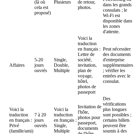
(là où
Plusieurs
de retour,
dans les grands
cela est
photos.
consulats ; le
proposé)
Wi-Fi est
disponible dans
les zones
d'attente.
Voici la
traduction
en français :
Peut nécessiter
Lettre de
des documents
5-20
Single,
société,
d'entreprise
Affaires
jours
Double,
invitation,
supplémentaires
ouvrés
Multiple
plan de
; vérifier les
voyage,
entrées avec le
hôtel,
consulat.
photos de
passeport
Des
vérifications
Invitation de
Voici la
Voici la
plus longues
l'hôte,
traduction
7 à 20
traduction
sont possibles ;
photos pour
en français :
jours
en français :
certains billets
passeport,
Privé
ouvrés
Single,
peuvent être
documents
(famille/ami)
Multiple
soumis à des
de l'hôte