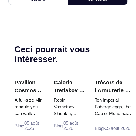
Ceci pourrait vous
intéresser.
Pavillon
Galerie
Trésors de
Cosmos à
Tretiakov :
l'Armurerie du
VDNKh : À
Les chefs-
Kremlin :
A full-size Mir
Repin,
Ten Imperial
l'intérieur
d'œuvre à
œufs Fabergé,
module you
Vasnetsov,
Fabergé eggs, the
can walk
Shishkin,
Cap of Monomakh,
de la plus
ne pas
trônes et
through, the
Vrubel, Serov
the double throne
grande
manquer
robes de
05 août
05 août
Blog
Blog
Energia–Buran
and Surikov —
of two boy tsars
2026
2026
Blog
05 août 2026
exposition
couronnement
model,
the works that
and the coronation