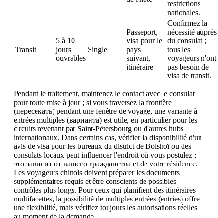
restrictions
nationales.
Confirmez la
Passeport,
nécessité auprès
5 à 10
visa pour le
du consulat ;
Transit
jours
Single
pays
tous les
ouvrables
suivant,
voyageurs n'ont
itinéraire
pas besoin de
visa de transit.
Pendant le traitement, maintenez le contact avec le consulat
pour toute mise à jour ; si vous traversez la frontière
(пересекать) pendant une fenêtre de voyage, une variante à
entrées multiples (варианта) est utile, en particulier pour les
circuits revenant par Saint-Pétersbourg ou d'autres hubs
internationaux. Dans certains cas, vérifier la disponibilité d'un
avis de visa pour les bureaux du district de Bolshoï ou des
consulats locaux peut influencer l'endroit où vous postulez ;
это зависит от вашего гражданства et de votre résidence.
Les voyageurs chinois doivent préparer les documents
supplémentaires requis et être conscients de possibles
contrôles plus longs. Pour ceux qui planifient des itinéraires
multifacettes, la possibilité de multiples entrées (entries) offre
une flexibilité, mais vérifiez toujours les autorisations réelles
au moment de la demande.