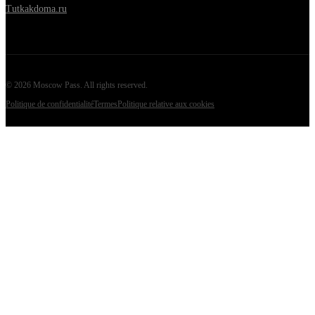
Tutkakdoma.ru
©
2026
Moscow Pass
. All rights reserved.
Politique de confidentialité
Termes
Politique relative aux cookies