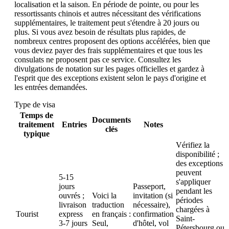
localisation et la saison. En période de pointe, ou pour les
ressortissants chinois et autres nécessitant des vérifications
supplémentaires, le traitement peut s'étendre à 20 jours ou
plus. Si vous avez besoin de résultats plus rapides, de
nombreux centres proposent des options accélérées, bien que
vous deviez payer des frais supplémentaires et que tous les
consulats ne proposent pas ce service. Consultez les
divulgations de notation sur les pages officielles et gardez à
l'esprit que des exceptions existent selon le pays d'origine et
les entrées demandées.
Type de visa
Temps de
Documents
traitement
Entries
Notes
clés
typique
Vérifiez la
disponibilité ;
des exceptions
peuvent
5-15
s'appliquer
jours
Passeport,
pendant les
ouvrés ;
Voici la
invitation (si
périodes
livraison
traduction
nécessaire),
chargées à
Tourist
express
en français :
confirmation
Saint-
3-7 jours
Seul,
d'hôtel, vol
Pétersbourg ou