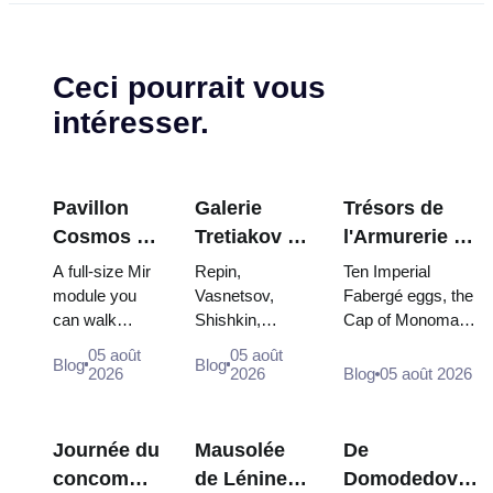
Ceci pourrait vous
intéresser.
Pavillon
Galerie
Trésors de
Cosmos à
Tretiakov :
l'Armurerie du
VDNKh : À
Les chefs-
Kremlin :
A full-size Mir
Repin,
Ten Imperial
l'intérieur
d'œuvre à
œufs Fabergé,
module you
Vasnetsov,
Fabergé eggs, the
can walk
Shishkin,
Cap of Monomakh,
de la plus
ne pas
trônes et
through, the
Vrubel, Serov
the double throne
grande
manquer
robes de
05 août
05 août
Blog
Blog
Energia–Buran
and Surikov —
of two boy tsars
2026
2026
Blog
05 août 2026
exposition
couronnement
model,
the works that
and the coronation
spatiale de
scorched
stop people,
dress of
Russie
descent
where they
Catherine...
Journée du
Mausolée
De
capsules and
hang, and why
concombre
de Lénine :
Domodedovo
120 pieces of
booking the...