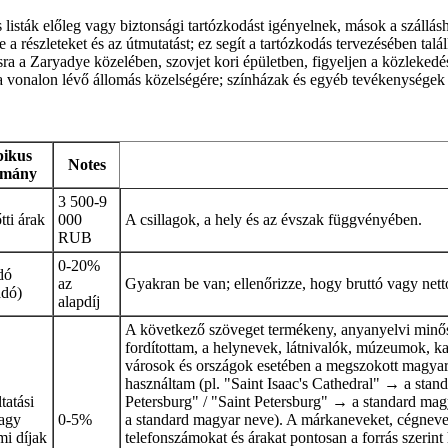
es listák előleg vagy biztonsági tartózkodást igényelnek, mások a szállásh
 a részleteket és az útmutatást; ez segít a tartózkodás tervezésében ta
ra a Zaryadye közelében, szovjet kori épületben, figyeljen a közlekedés
ga vonalon lévő állomás közelségére; színházak és egyéb tevékenységek 
pikus
Notes
omány
3 500-9
tti árak
000
A csillagok, a hely és az évszak függvényében.
RUB
0-20%
dó
az
Gyakran be van; ellenőrizze, hogy bruttó vagy net
adó)
alapdíj
A következő szöveget termékeny, anyanyelvi min
fordítottam, a helynevek, látnivalók, múzeumok, ka
városok és országok esetében a megszokott magyar
használtam (pl. "Saint Isaac's Cathedral" → a stan
tatási
Petersburg" / "Saint Petersburg" → a standard m
vagy
0-5%
a standard magyar neve). A márkaneveket, cégneve
mi díjak
telefonszámokat és árakat pontosan a forrás szerint