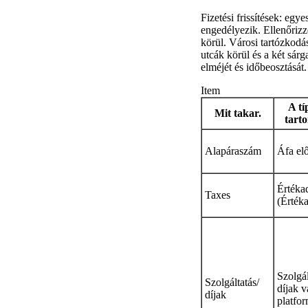
Fizetési frissítések: egy
engedélyezik. Ellenőrizze
körül. Városi tartózkodás
utcák körül és a két sár
elméjét és időbeosztását.
Item
A tí
Mit takar.
tart
Alapáraszám
Áfa elő
Értéka
Taxes
(Érték
Szolgál
Szolgáltatás/
díjak 
díjak
platfor