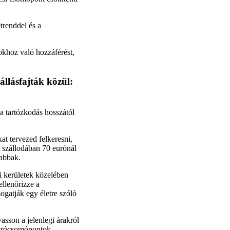
trenddel és a
okhoz való hozzáférést,
állásfajták közül:
 a tartózkodás hosszától
at tervezed felkeresni,
t szállodában 70 eurónál
abbak.
i kerületek közelében
ellenőrizze a
ogatják egy életre szóló
sson a jelenlegi árakról
metrócsomópontok