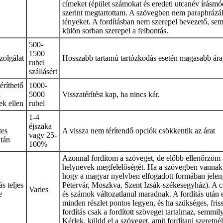
címeket (épület számokat és eredeti utcanév írásmód
szerint megtartottam. A szövegben nem paraphrázál
tényeket. A fordításban nem szerepel bevezető, se
külön sorban szerepel a felbontás.
500-
1500
zolgálat
Hosszabb tartamú tartózkodás esetén magasabb árat 
rubel
szállásért
éríthető
1000-
k
5000
Visszatérítést kap, ha nincs kár.
ek ellen
rubel
1-4
éjszaka
tes
A vissza nem térítendő opciók csökkentik az árat
vagy 25-
után
100%
Azonnal fordítom a szöveget, de előbb ellenőrzöm a
helynevek megfelelőségét. Ha a szövegben vannak 
hogy a magyar nyelvben elfogadott formában jelen
ás teljes
Pétervár, Moszkva, Szent Izsák-székesegyház). A 
Varies
e
és számok változatlanul maradnak. A fordítás után
minden részlet pontos legyen, és ha szükséges, fris
fordítás csak a fordított szöveget tartalmaz, semmil
Kérlek, küldd el a szöveget, amit fordítani szeretnél