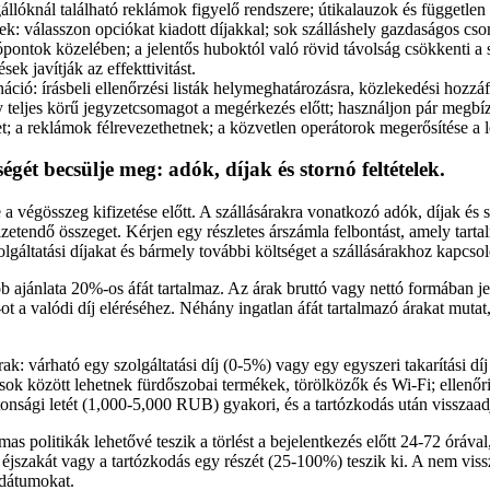
llóknál található reklámok figyelő rendszere; útikalauzok és független
lek: válasszon opciókat kiadott díjakkal; sok szálláshely gazdaságos cs
ontok közelében; a jelentős huboktól való rövid távolság csökkenti a sz
sek javítják az effekttivitást.
áció: írásbeli ellenőrzési listák helymeghatározásra, közlekedési hozzáf
 teljes körű jegyzetcsomagot a megérkezés előtt; használjon pár megbíz
t; a reklámok félrevezethetnek; a közvetlen operátorok megerősítése a 
tségét becsülje meg: adók, díjak és stornó feltételek.
 a végösszeg kifizetése előtt. A szállásárakra vonatkozó adók, díjak és s
izetendő összeget. Kérjen egy részletes árszámla felbontást, amely tarta
gáltatási díjakat és bármely további költséget a szállásárakhoz kapcso
b ajánlata 20%-os áfát tartalmaz. Az árak bruttó vagy nettó formában j
ot a valódi díj eléréséhez. Néhány ingatlan áfát tartalmazó árakat muta
trak: várható egy szolgáltatási díj (0-5%) vagy egy egyszeri takarítási 
ások között lehetnek fürdőszobai termékek, törölközők és Wi-Fi; ellenő
ztonsági letét (1,000-5,000 RUB) gyakori, és a tartózkodás után visszaad
lmas politikák lehetővé teszik a törlést a bejelentkezés előtt 24-72 óráva
 éjszakát vagy a tartózkodás egy részét (25-100%) teszik ki. A nem vis
 dátumokat.