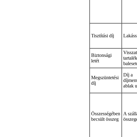
Tisztítási díj
Lakáss
Visszat
Biztonsági
tartalé
letét
baleset
Díj a
Megszüntetési
díjmen
díj
ablak 
Összességében
A száll
becsült összeg
összeg