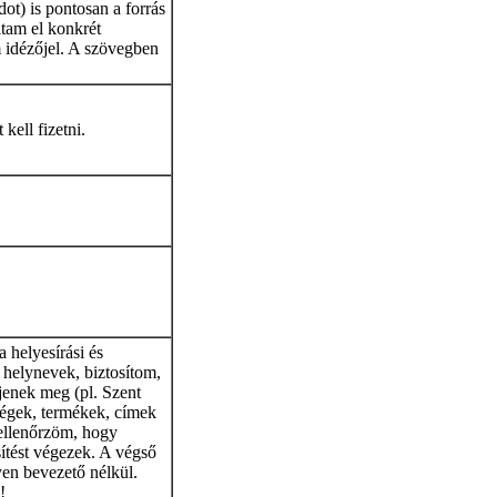
ot) is pontosan a forrás
tam el konkrét
m idézőjel. A szövegben
kell fizetni.
 helyesírási és
helynevek, biztosítom,
jenek meg (pl. Szent
cégek, termékek, címek
 ellenőrzöm, hogy
sítést végezek. A végső
yen bevezető nélkül.
!