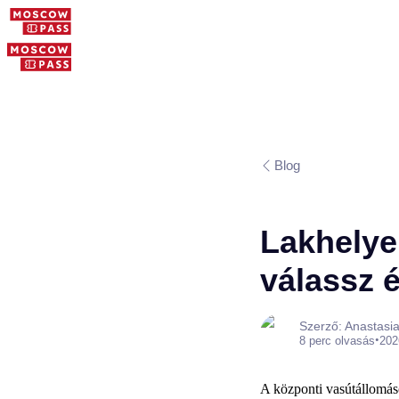
Blog
Lakhelye
válassz é
Szerző: Anastasi
•
8 perc olvasás
202
A központi vasútállomáso