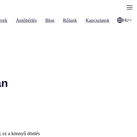
erek
Autóbérlés
Blog
Rólunk
Kapcsolatok
HU
an
t; ez a könnyű döntés