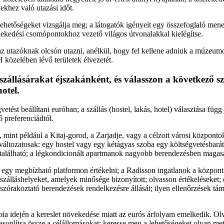
hez való utazási időt.
 lehetőségeket vizsgálja meg; a látogatók igényeit egy összefoglaló mene
kedési csomópontokhoz vezető világos útvonalakkal kielégítse.
az utazóknak olcsón utazni, anélkül, hogy fel kellene adniuk a múzeum
özelében lévő területek élvezetét.
zállásárakat éjszakánként, és válasszon a következő sz
otel.
etést beállítani euróban; a szállás (hostel, lakás, hotel) választása függ
 preferenciádtól.
 mint például a Kitaj-gorod, a Zarjadje, vagy a célzott városi központok
 változatosak: egy hostel vagy egy kétágyas szoba egy költségvetésbará
található; a légkondicionált apartmanok nagyobb berendezésben magas
 egy megbízható platformon értékelni; a Radisson ingatlanok a központ
szálláshelyeket, amelyek minősége bizonyított; olvasson értékeléseket; 
 szórakoztató berendezések rendelkezésre állását; ilyen ellenőrzések tám
a idején a kereslet növekedése miatt az eurós árfolyam emelkedik. Olva
hasonlítsa össze a célállomásokat; keresse meg a lehetőségeket olyan 