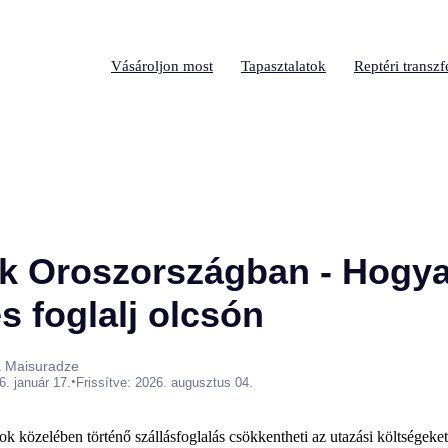
Vásároljon most
Tapasztalatok
Reptéri transzf
k Oroszországban - Hogy
s foglalj olcsón
a Maisuradze
•
6. január 17.
Frissítve: 2026. augusztus 04.
k közelében történő szállásfoglalás csökkentheti az utazási költségeke