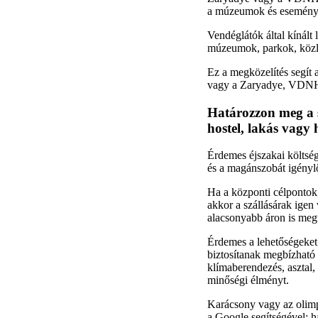
a múzeumok és események
Vendéglátók által kínált
múzeumok, parkok, közle
Ez a megközelítés segít 
vagy a Zaryadye, VDNH k
Határozzon meg a s
hostel, lakás vagy h
Érdemes éjszakai költségv
és a magánszobát igénylő
Ha a központi célpontok,
akkor a szállásárak igen
alacsonyabb áron is meg
Érdemes a lehetőségeket
biztosítanak megbízható 
klímaberendezés, asztal,
minőségi élményt.
Karácsony vagy az olimpi
a Google segítségével; 