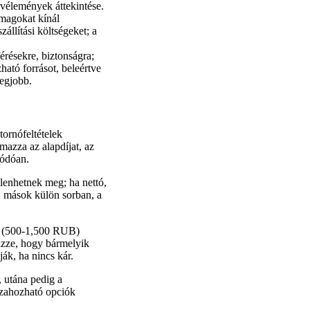
 vélemények áttekintése.
omagokat kínál
állítási költségeket; a
érésekre, biztonságra;
ható forrásot, beleértve
legjobb.
tornófeltételek
lmazza az alapdíjat, az
lódóan.
elenhetnek meg; ha nettó,
t, mások külön sorban, a
díj (500-1,500 RUB)
rizze, hogy bármelyik
ják, ha nincs kár.
l, utána pedig a
szahozható opciók