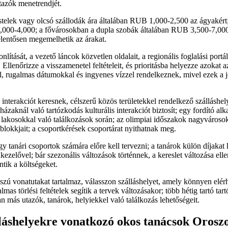
utazók menetrendjét.
telek vagy olcsó szállodák ára általában RUB 1,000-2,500 az ágyakér
00-4,000; a fővárosokban a dupla szobák általában RUB 3,500-7,000
lentősen megemelhetik az árakat.
lítását, a vezető láncok közvetlen oldalait, a regionális foglalási portá
 Ellenőrizze a visszamenetel feltételeit, és prioritásba helyezze azokat 
, rugalmas dátumokkal és ingyenes vízzel rendelkeznek, mivel ezek a 
interakciót keresnek, célszerű közös területekkel rendelkező szálláshely
zaknál való tartózkodás kulturális interakciót biztosít; egy fordító alk
 lakosokkal való találkozások során; az olimpiai időszakok nagyvárosokb
 blokkjait; a csoportkérések csoportárat nyithatnak meg.
 tanári csoportok számára előre kell tervezni; a tanárok külön díjakat 
nkezelővel; bár szezonális változások történnek, a kereslet változása el
tik a költségeket.
ú vonatutakat tartalmaz, válasszon szálláshelyet, amely könnyen elérh
mas törlési feltételek segítik a tervek változásakor; több hétig tartó tar
n más utazók, tanárok, helyiekkel való találkozás lehetőségeit.
láshelyekre vonatkozó okos tanácsok Orosz