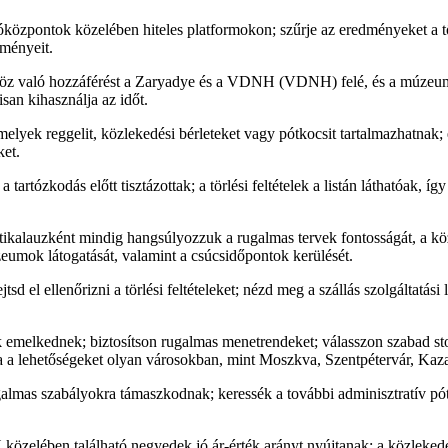
róközpontok közelében hiteles platformokon; szűrje az eredményeket a tö
eményeit.
öz való hozzáférést a Zaryadye és a VDNH (VDNH) felé, és a múzeum
an kihasználja az időt.
lyek reggelit, közlekedési bérleteket vagy pótkocsit tartalmazhatnak;
ket.
 tartózkodás előtt tisztázottak; a törlési feltételek a listán láthatóak, íg
tikalauzként mindig hangsúlyozzuk a rugalmas tervek fontosságát, a kö
eumok látogatását, valamint a csúcsidőpontok kerülését.
jtsd el ellenőrizni a törlési feltételeket; nézd meg a szállás szolgáltatási 
 emelkednek; biztosítson rugalmas menetrendeket; válasszon szabad sto
sa a lehetőségeket olyan városokban, mint Moszkva, Szentpétervár, Kaz
almas szabályokra támaszkodnak; keressék a további adminisztratív pót
zelében található negyedek jó ár-érték arányt nyújtanak; a közleked