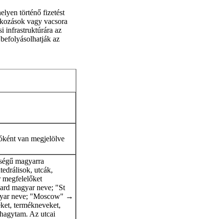
elyen történő fizetést
lálkozások vagy vacsora
i infrastruktúrára az
befolyásolhatják az
tóként van megjelölve
őségű magyarra
tedrálisok, utcák,
 megfelelőket
dard magyar neve; "St
agyar neve; "Moscow" →
ket, termékneveket,
 hagytam. Az utcai