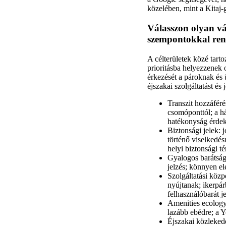
közelében, mint a Kitaj-
Válasszon olyan vá
szempontokkal ren
A célterületek közé tart
prioritásba helyezzenek
érkezését a pároknak és 
éjszakai szolgáltatást és 
Transzit hozzáfér
csomóponttól; a h
hatékonyság érde
Biztonsági jelek: 
történő viselkedés
helyi biztonsági té
Gyalogos barátság
jelzés; könnyen el
Szolgáltatási közp
nyújtanak; ikerpár
felhasználóbarát je
Amenities ecology:
lazább ebédre; a Y
Éjszakai közleked