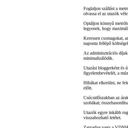
Foglaljon szállást a met
olvassa el az utazók vél
Optáljon könnyű metróh
legyenek, hogy maximális
Keressen csomagokat, ame
naponta fellépő költsége
Az adminisztrációs díjak a
minimalizálódik.
Utazási bloggerként és ú
figyelembevételét, a múz
Hibákat elkerülni, ne fele
előtt.
Csúcsidőszakban az árak
szobákat; összehasonlít
Utazók egyre inkább rug
visszahozható letétet.
Zaryadye vagy a VDNH kö