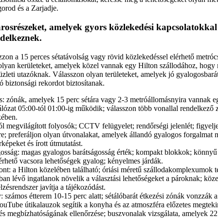
gorod és a Zarjadje.
rosrészeket, amelyek gyors közlekedési kapcsolatokkal 
delkeznek.
ozzon a 15 perces sétatávolság vagy rövid közlekedéssel elérhető metr
 olyan kerületeket, amelyek közel vannak egy Hilton szállodához, hogy
üzleti utazóknak. Válasszon olyan területeket, amelyek jó gyalogosbar
jó biztonsági rekordot biztosítanak.
és: zónák, amelyek 15 perc sétára vagy 2-3 metróállomásnyira vannak e
álózat 05:00-tól 01:00-ig működik; válasszon több vonallal rendelkező
kében.
jól megvilágított folyosók; CCTV felügyelet; rendőrségi jelenlét; figyel
re; preferáljon olyan útvonalakat, amelyek állandó gyalogos forgalmat 
rképeket és írott útmutatást.
osság: magas gyalogos barátságosság érték; kompakt blokkok; könnyű
érhető vacsora lehetőségek gyalog; kényelmes járdák.
ont: a Hilton közelében található; óriási méretű szállodakomplexumok tel
ban lévő ingatlanok növelik a választási lehetőségeket a pároknak; köze
lzésrendszer javítja a tájékozódást.
 számos étterem 10-15 perc alatt; sétálóbarát étkezési zónák vonzzák a
ouTube útikalauzok segítik a konyha és az atmoszféra előzetes megtekin
és megbízhatóságának ellenőrzése; buszvonalak vizsgálata, amelyek 22