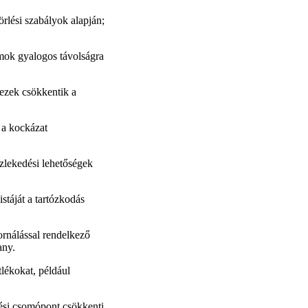
rlési szabályok alapján;
ok gyalogos távolságra
 ezek csökkentik a
y a kockázat
zlekedési lehetőségek
listáját a tartózkodás
rnálással rendelkező
any.
lékokat, például
ési csomópont csökkenti