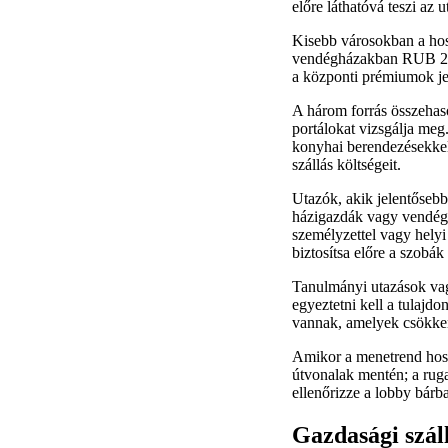
előre láthatóvá teszi az 
Kisebb városokban a hos
vendégházakban RUB 2,0
a központi prémiumok je
A három forrás összehason
portálokat vizsgálja meg.
konyhai berendezésekkel
szállás költségeit.
Utazók, akik jelentősebb 
házigazdák vagy vendéghá
személyzettel vagy helyi
biztosítsa előre a szobák
Tanulmányi utazások vagy
egyeztetni kell a tulajdo
vannak, amelyek csökken
Amikor a menetrend hossz
útvonalak mentén; a rugal
ellenőrizze a lobby bárba
Gazdasági szál