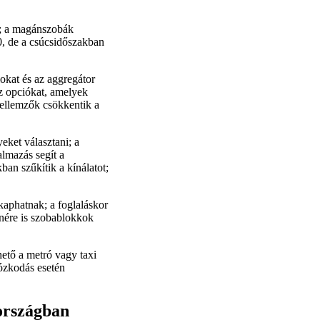
t; a magánszobák
, de a csúcsidőszakban
lokat és az aggregátor
az opciókat, amelyek
jellemzők csökkentik a
eket választani; a
almazás segít a
an szűkítik a kínálatot;
kaphatnak; a foglaláskor
lenére is szobablokkok
ető a metró vagy taxi
tózkodás esetén
országban