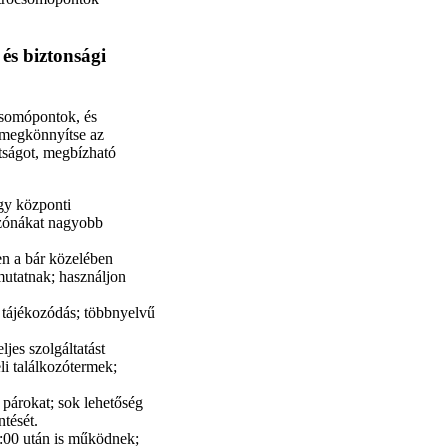
és biztonsági
ócsomópontok, és
 megkönnyítse az
átságot, megbízható
gy központi
 zónákat nagyobb
jen a bár közelében
mutatnak; használjon
 tájékozódás; többnyelvű
jes szolgáltatást
li találkozótermek;
 párokat; sok lehetőség
tését.
:00 után is működnek;