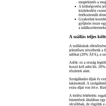
megtekintés a megá
A költségvetési je
közlekedési csomóp
értékorientált dönté
Gyakorlati koordin
gyűjtsön össze egy
a találkozótermeke
A szállás teljes köl
A szállásárak ellenőrzése
jelentősen növelhetik a f
adókat (20% ÁFA), a szol
Adók: ez a ország legtöb
hozzá kell adni kb. 20%-
részletek alatt.
Szolgáltatási díjak és ex
lakásoknál. A szolgáltat
extra díjat von fel-e. Bi
A törlési feltételek: ruga
büntetések általában egy
olcsóbbak, de rögzítik a