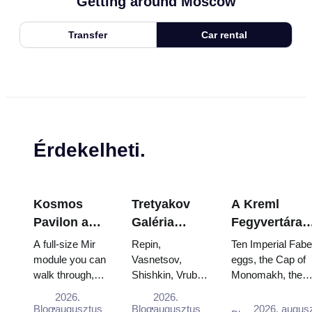
Getting around Moscow
Transfer
Car rental
Érdekelheti.
Kosmos
Tretyakov
A Kreml
Pavilon a
Galéria
Fegyvertára
VDNKh-ban:
remekművei:
Kincsei:
A full-size Mir
Repin,
Ten Imperial Fab
Oroszország
Azok a
Fabergé-tojá
module you can
Vasnetsov,
eggs, the Cap of
walk through,
Shishkin, Vrubel,
Monomakh, the
legnagyobb
festmények,
Trónok és
the Energia–
Serov and
double throne of 
űrkutató
amelyek
Koronázási
2026.
2026.
Buran model,
Surikov — the
boy tsars and the
Blog
augusztus
Blog
augusztus
2026. augus