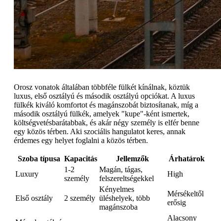
Orosz vonatok általában többféle fülkét kínálnak, köztük
luxus, első osztályú és második osztályú opciókat. A luxus
fülkék kiváló komfortot és magánszobát biztosítanak, míg a
második osztályú fülkék, amelyek "kupe"-ként ismertek,
költségvetésbarátabbak, és akár négy személy is elfér benne
egy közös térben. Aki szociális hangulatot keres, annak
érdemes egy helyet foglalni a közös térben.
Szoba típusa
Kapacitás
Jellemzők
Árhatárok
1-2
Magán, tágas,
Luxury
High
személy
felszereltségekkel
Kényelmes
Mérsékeltől
Első osztály
2 személy
üléshelyek, több
erősig
magánszoba
Alacsony