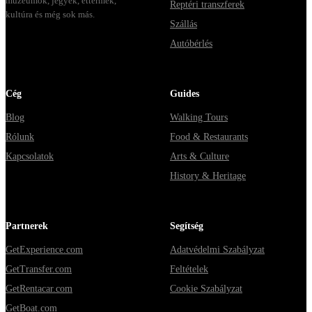
múzeumok, jegyek, éttermek,
Reptéri transzferek
kultúra és még sok más.
Szállás
Autóbérlés
Cég
Guides
Blog
Walking Tours
Rólunk
Food & Restaurants
Kapcsolatok
Arts & Culture
History & Heritage
Partnerek
Segítség
GetExperience.com
Adatvédelmi Szabályzat
GetTransfer.com
Feltételek
GetRentacar.com
Cookie Szabályzat
GetBoat.com