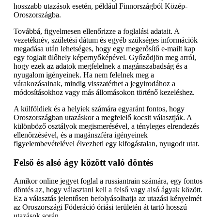
hosszabb utazások esetén, például Finnországból Közép-
Oroszországba.
Továbbá, figyelmesen ellenőrizze a foglalási adatait. A
vezetéknév, születési dátum és egyéb szükséges információk
megadása után lehetséges, hogy egy megerősítő e-mailt kap
egy foglalt ülőhely képernyőképével. Győződjön meg arról,
hogy ezek az adatok megfelelnek a magánszabadság és a
nyugalom igényeinek. Ha nem felelnek meg a
várakozásainak, mindig visszatérhet a jegyirodához a
módosításokhoz vagy más állomásokon történő kezeléshez.
A külföldiek és a helyiek számára egyaránt fontos, hogy
Oroszországban utazáskor a megfelelő kocsit választják. A
különböző osztályok megismerésével, a tényleges elrendezés
ellenőrzésével, és a magánszféra igényeinek
figyelembevételével élvezheti egy kifogástalan, nyugodt utat.
Felső és alsó ágy között való döntés
Amikor online jegyet foglal a russiantrain számára, egy fontos
döntés az, hogy választani kell a felső vagy alsó ágyak között.
Ez a választás jelentősen befolyásolhatja az utazási kényelmét
az Oroszországi Föderáció óriási területén át tartó hosszú
utazások során.