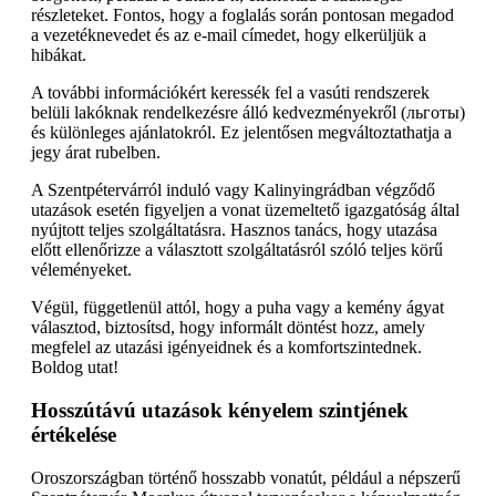
részleteket. Fontos, hogy a foglalás során pontosan megadod
a vezetéknevedet és az e-mail címedet, hogy elkerüljük a
hibákat.
A további információkért keressék fel a vasúti rendszerek
belüli lakóknak rendelkezésre álló kedvezményekről (льготы)
és különleges ajánlatokról. Ez jelentősen megváltoztathatja a
jegy árat rubelben.
A Szentpétervárról induló vagy Kalinyingrádban végződő
utazások esetén figyeljen a vonat üzemeltető igazgatóság által
nyújtott teljes szolgáltatásra. Hasznos tanács, hogy utazása
előtt ellenőrizze a választott szolgáltatásról szóló teljes körű
véleményeket.
Végül, függetlenül attól, hogy a puha vagy a kemény ágyat
választod, biztosítsd, hogy informált döntést hozz, amely
megfelel az utazási igényeidnek és a komfortszintednek.
Boldog utat!
Hosszútávú utazások kényelem szintjének
értékelése
Oroszországban történő hosszabb vonatút, például a népszerű