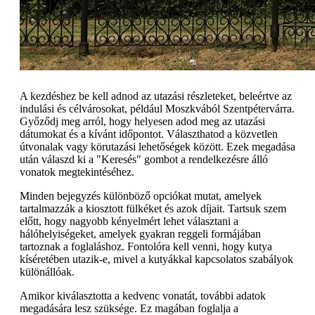
A kezdéshez be kell adnod az utazási részleteket, beleértve az
indulási és célvárosokat, például Moszkvából Szentpétervárra.
Győződj meg arról, hogy helyesen adod meg az utazási
dátumokat és a kívánt időpontot. Választhatod a közvetlen
útvonalak vagy körutazási lehetőségek között. Ezek megadása
után válaszd ki a "Keresés" gombot a rendelkezésre álló
vonatok megtekintéséhez.
Minden bejegyzés különböző opciókat mutat, amelyek
tartalmazzák a kiosztott fülkéket és azok díjait. Tartsuk szem
előtt, hogy nagyobb kényelmért lehet választani a
hálóhelyiségeket, amelyek gyakran reggeli formájában
tartoznak a foglaláshoz. Fontolóra kell venni, hogy kutya
kíséretében utazik-e, mivel a kutyákkal kapcsolatos szabályok
különállóak.
Amikor kiválasztotta a kedvenc vonatát, további adatok
megadására lesz szüksége. Ez magában foglalja a