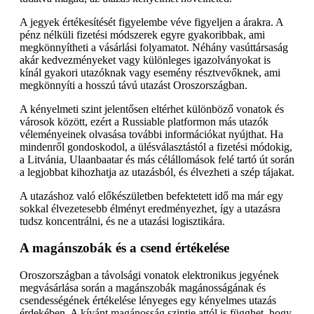
A jegyek értékesítését figyelembe véve figyeljen a árakra. A
pénz nélküli fizetési módszerek egyre gyakoribbak, ami
megkönnyítheti a vásárlási folyamatot. Néhány vasúttársaság
akár kedvezményeket vagy különleges igazolványokat is
kínál gyakori utazóknak vagy esemény résztvevőknek, ami
megkönnyíti a hosszú távú utazást Oroszországban.
A kényelmeti szint jelentősen eltérhet különböző vonatok és
városok között, ezért a Russiable platformon más utazók
véleményeinek olvasása további információkat nyújthat. Ha
mindenről gondoskodol, a ülésválasztástól a fizetési módokig,
a Litvánia, Ulaanbaatar és más célállomások felé tartó út során
a legjobbat kihozhatja az utazásból, és élvezheti a szép tájakat.
A utazáshoz való előkészületben befektetett idő ma már egy
sokkal élvezetesebb élményt eredményezhet, így a utazásra
tudsz koncentrálni, és ne a utazási logisztikára.
A magánszobák és a csend értékelése
Oroszországban a távolsági vonatok elektronikus jegyének
megvásárlása során a magánszobák magánosságának és
csendességének értékelése lényeges egy kényelmes utazás
érdekében. A kívánt magánosság szintje attól is függhet, hogy