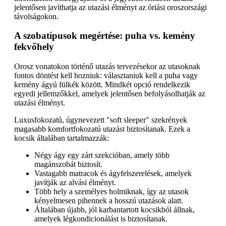
jelentősen javíthatja az utazási élményt az óriási oroszországi
távolságokon.
A szobatípusok megértése: puha vs. kemény
fekvőhely
Orosz vonatokon történő utazás tervezésekor az utasoknak
fontos döntést kell hozniuk: választaniuk kell a puha vagy
kemény ágyú fülkék között. Mindkét opció rendelkezik
egyedi jellemzőkkel, amelyek jelentősen befolyásolhatják az
utazási élményt.
Luxusfokozatú, úgynevezett "soft sleeper" szekrények
magasabb komfortfokozatú utazást biztosítanak. Ezek a
kocsik általában tartalmazzák:
Négy ágy egy zárt szekcióban, amely több
magánszobát biztosít.
Vastagabb matracok és ágyfelszerelések, amelyek
javítják az alvási élményt.
Több hely a személyes holmiknak, így az utasok
kényelmesen pihennek a hosszú utazások alatt.
Általában újabb, jól karbantartott kocsikból állnak,
amelyek légkondicionálást is biztosítanak.