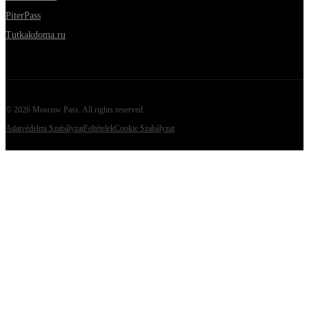
PiterPass
Tutkakdoma.ru
©
2026
Moscow Pass
. All rights reserved.
Adatvédelmi Szabályzat
Feltételek
Cookie Szabályzat