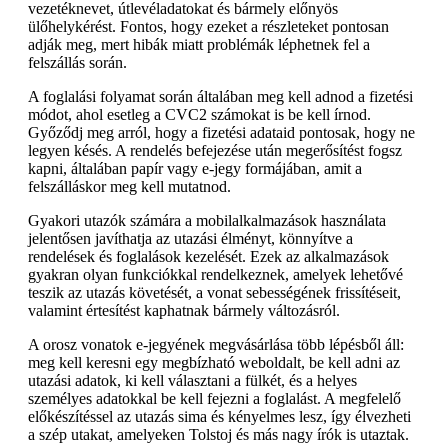
vezetéknevet, útlevéladatokat és bármely előnyös
ülőhelykérést. Fontos, hogy ezeket a részleteket pontosan
adják meg, mert hibák miatt problémák léphetnek fel a
felszállás során.
A foglalási folyamat során általában meg kell adnod a fizetési
módot, ahol esetleg a CVC2 számokat is be kell írnod.
Győződj meg arról, hogy a fizetési adataid pontosak, hogy ne
legyen késés. A rendelés befejezése után megerősítést fogsz
kapni, általában papír vagy e-jegy formájában, amit a
felszálláskor meg kell mutatnod.
Gyakori utazók számára a mobilalkalmazások használata
jelentősen javíthatja az utazási élményt, könnyítve a
rendelések és foglalások kezelését. Ezek az alkalmazások
gyakran olyan funkciókkal rendelkeznek, amelyek lehetővé
teszik az utazás követését, a vonat sebességének frissítéseit,
valamint értesítést kaphatnak bármely változásról.
A orosz vonatok e-jegyének megvásárlása több lépésből áll:
meg kell keresni egy megbízható weboldalt, be kell adni az
utazási adatok, ki kell választani a fülkét, és a helyes
személyes adatokkal be kell fejezni a foglalást. A megfelelő
előkészítéssel az utazás sima és kényelmes lesz, így élvezheti
a szép utakat, amelyeken Tolstoj és más nagy írók is utaztak.