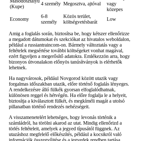
Másodosztályú
4 személy
Megosztva, ajtóval
vagy
(Kupe)
közepes
6-8
Közös terület,
Economy
Low
személy
költségvetésbarát
Amig a foglalás során, biztosítsa be, hogy kétszer ellenőrizze
a megadott dátumokat és szekciókat az hivatalos weboldalon,
például a russiantraincom-on. Bármely változtatás vagy a
feltételek megsértése további költségeket vonhat magával,
ezért figyeljen a megerősítő adatokra. Emlékezzön arra, hogy
bizonyos útvonalakon előnyös tanúsítványok is elérhetők
lehetnek.
Ha nagyvárosok, például Novgorod között utazik vagy
forgalmas időszakban utazik, előre történő foglalás lényeges.
A rendelkezésre álló fülkék gyorsan elfoglalódhatnak,
különösen reggel és hétvégén. Ha előre foglalja le a helyeit,
biztosítja a kiválasztott fülkét, és megkíméli magát a utolsó
pillanatban történő rendezés nehézségeit.
A visszamenetelért lehetséges, hogy levonás történik a
számládról, ha törölni akarod az utat. Mindig ellenőrizd a
törlés feltételeit, amelyek a jegyed típusától függnek. Az
utazáshoz megfelelő előkészítés, például a kocsikról való
információk összegyűjtése és a jegyedek rendben tartása