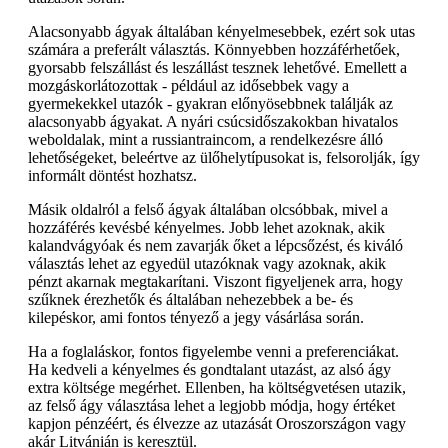
Alacsonyabb ágyak általában kényelmesebbek, ezért sok utas
számára a preferált választás. Könnyebben hozzáférhetőek,
gyorsabb felszállást és leszállást tesznek lehetővé. Emellett a
mozgáskorlátozottak - például az idősebbek vagy a
gyermekekkel utazók - gyakran előnyösebbnek találják az
alacsonyabb ágyakat. A nyári csúcsidőszakokban hivatalos
weboldalak, mint a russiantraincom, a rendelkezésre álló
lehetőségeket, beleértve az ülőhelytípusokat is, felsorolják, így
informált döntést hozhatsz.
Másik oldalról a felső ágyak általában olcsóbbak, mivel a
hozzáférés kevésbé kényelmes. Jobb lehet azoknak, akik
kalandvágyóak és nem zavarják őket a lépcsőzést, és kiváló
választás lehet az egyedül utazóknak vagy azoknak, akik
pénzt akarnak megtakarítani. Viszont figyeljenek arra, hogy
szűknek érezhetők és általában nehezebbek a be- és
kilepéskor, ami fontos tényező a jegy vásárlása során.
Ha a foglaláskor, fontos figyelembe venni a preferenciákat.
Ha kedveli a kényelmes és gondtalant utazást, az alsó ágy
extra költsége megérhet. Ellenben, ha költségvetésen utazik,
az felső ágy választása lehet a legjobb módja, hogy értéket
kapjon pénzéért, és élvezze az utazását Oroszországon vagy
akár Litvánián is keresztül.