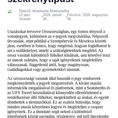
Szerző: Anastasia Maisuradze
12 perc
2026. január
Frissítve: 2026. augusztus
•
•
olvasás
30.
06.
Utazásokat tervezve Oroszországban, egy fontos tényező a
vonatjegyek, különösen az e-jegyek megvásárlása. Népszerű
útvonalak, mint például a Szentpétervár és Moszkva közötti
járat, esetében is fontos, hogy megértsd, hogyan foglalhatod le
azt a szálláshelyet, amely a szükségleteidnek megfelel. Az
orosz vasutak különböző fülkéket kínálnak, ami lehetővé teszi
az utasok számára, hogy a saját igényeiknek megfelelően
válasszanak, függetlenül attól, hogy magányosan,
családtagokkal vagy gyermekekkel utaznak.
Az oroszországi vasutak által használt e-jegy rendszerek
megkönnyítették a jegyek megszerzését. A kívánt utazási
információk megadásával és platformok, mint a Seatsberths és
az UFS Travel használatával könnyedén ellenőrizheted a
rendelkezésre álló fülkéket, megtekintheti az árakat, és együtt
dönthettek a társutazókkal. Ez az eszköz biztosítja, hogy
minden utazás kényelmes legyen és megfeleljen a csoport
igényeinek. Ez a útmutató segít neked a különböző
lehetőségek között navigálni, részletezve, mit kell figyelembe