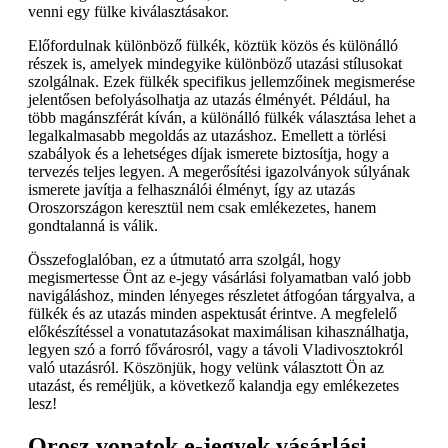
venni egy fülke kiválasztásakor.
Előfordulnak különböző fülkék, köztük közös és különálló
részek is, amelyek mindegyike különböző utazási stílusokat
szolgálnak. Ezek fülkék specifikus jellemzőinek megismerése
jelentősen befolyásolhatja az utazás élményét. Például, ha
több magánszférát kíván, a különálló fülkék választása lehet a
legalkalmasabb megoldás az utazáshoz. Emellett a törlési
szabályok és a lehetséges díjak ismerete biztosítja, hogy a
tervezés teljes legyen. A megerősítési igazolványok súlyának
ismerete javítja a felhasználói élményt, így az utazás
Oroszországon keresztül nem csak emlékezetes, hanem
gondtalanná is válik.
Összefoglalóban, ez a útmutató arra szolgál, hogy
megismertesse Önt az e-jegy vásárlási folyamatban való jobb
navigáláshoz, minden lényeges részletet átfogóan tárgyalva, a
fülkék és az utazás minden aspektusát érintve. A megfelelő
előkészítéssel a vonatutazásokat maximálisan kihasználhatja,
legyen szó a forró fővárosról, vagy a távoli Vladivosztokról
való utazásról. Köszönjük, hogy velünk választott Ön az
utazást, és reméljük, a következő kalandja egy emlékezetes
lesz!
Orosz vonatok e-jegyek vásárlási