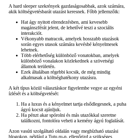
A hard sleeper szekrények gazdaságosabbak, azok számára,
akik költségvetésbarát utazást keresnek. Főbb jellemzőik:
Hat ágy nyitott elrendezésben, ami kevesebb
magánszférát jelent, de lehetővé teszi a szociális
interakciót.
Vékonyabb matracok, amelyek hosszabb utazások
során egyes utasok számára kevésbé kényelmesek
lehetnek.
Több elérhetőség különböző vonatokban, amelyek
különböző vonalakon közlekednek a szövetségi
államok területén.
Ezek általában régebbi kocsik, de még mindig
alkalmasak a költséghatékony utazásra.
A két típus közül választáskor figyelembe vegye az egyéni
ízlését és a költségvetését:
Ha a luxus és a kényelmet tartja elsődlegesnek, a puha
ágyú kocsit ajánljuk.
Ha pénzt akar spórolni és más utazókkal szeretne
találkozni, fontolóra veheti a kemény ágyú foglalását.
Azon vasúti szolgáltató oldalán vagy megbízható utazási
blogokon, például a Tutu.ru-n, ellenőrizd a szükséges