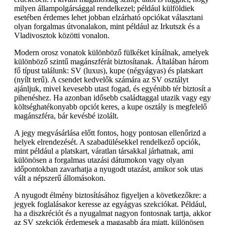
milyen állampolgársággal rendelkezel; például külföldiek
esetében érdemes lehet jobban elzárható opciókat választani
olyan forgalmas útvonalakon, mint például az Irkutszk és a
Vladivosztok közötti vonalon.
Modern orosz vonatok különböző fülkéket kínálnak, amelyek
különböző szintű magánszférát biztosítanak. Általában három
fő típust találunk: SV (luxus), kupe (négyágyas) és platskart
(nyílt terű). A csendet kedvelők számára az SV osztályt
ajánljuk, mivel kevesebb utast fogad, és egyénibb tér biztosít a
pihenéshez. Ha azonban idősebb családtaggal utazik vagy egy
költséghatékonyabb opciót keres, a kupe osztály is megfelelő
magánszféra, bár kevésbé izolált.
A jegy megvásárlása előtt fontos, hogy pontosan ellenőrizd a
helyek elrendezését. A szabadülésekkel rendelkező opciók,
mint például a platskart, váratlan társakkal járhatnak, ami
különösen a forgalmas utazási dátumokon vagy olyan
időpontokban zavarhatja a nyugodt utazást, amikor sok utas
vált a népszerű állomásokon.
A nyugodt élmény biztosításához figyeljen a következőkre: a
jegyek foglalásakor keresse az egyágyas szekciókat. Például,
ha a diszkréciót és a nyugalmat nagyon fontosnak tartja, akkor
az SV szekciók érdemesek a magasabb ára miatt, különösen