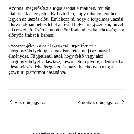
Azonnal megerősítsd a foglalásodat e-mailben, miután
kiállították a jegyedet. Ez biztosítja, hogy minden rendben
legyen az utazás előtt. Emlékezz rá, hogy a forgalmas utazási
időszakokban nehéz lehet a kívánt helyet megszerezni, mivel
a kereslet nő. Ezért ajánlott előre foglalni, és ha lehetőség van,
előnyös árakat is keresni.
Összességében, a saját igényeid megértése és a
horgonyzóhelyek típusainak ismerete javítja az utazási
élménydet. Függetlenül attól, hogy felső vagy alsó
horgonyzóhelyet választasz, készülj elő a jövőre, ellenőrizd a
ülésrendezési lehetőségeket, és utazd hatékonyan meg a
gowifiru platformot használva.
Előző bejegyzés
Következő bejegyzés