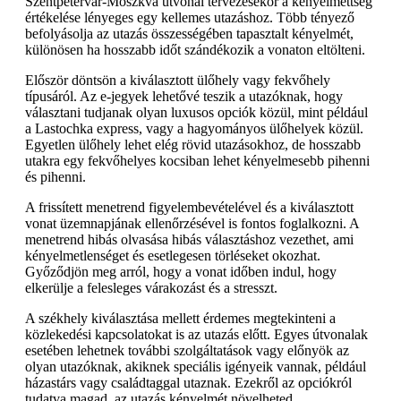
Szentpétervár-Moszkva útvonal tervezésekor a kényelmettség
értékelése lényeges egy kellemes utazáshoz. Több tényező
befolyásolja az utazás összességében tapasztalt kényelmét,
különösen ha hosszabb időt szándékozik a vonaton eltölteni.
Először döntsön a kiválasztott ülőhely vagy fekvőhely
típusáról. Az e-jegyek lehetővé teszik a utazóknak, hogy
választani tudjanak olyan luxusos opciók közül, mint például
a Lastochka express, vagy a hagyományos ülőhelyek közül.
Egyetlen ülőhely lehet elég rövid utazásokhoz, de hosszabb
utakra egy fekvőhelyes kocsiban lehet kényelmesebb pihenni
és pihenni.
A frissített menetrend figyelembevételével és a kiválasztott
vonat üzemnapjának ellenőrzésével is fontos foglalkozni. A
menetrend hibás olvasása hibás választáshoz vezethet, ami
kényelmetlenséget és esetlegesen törléseket okozhat.
Győződjön meg arról, hogy a vonat időben indul, hogy
elkerülje a felesleges várakozást és a stresszt.
A székhely kiválasztása mellett érdemes megtekinteni a
közlekedési kapcsolatokat is az utazás előtt. Egyes útvonalak
esetében lehetnek további szolgáltatások vagy előnyök az
olyan utazóknak, akiknek speciális igényeik vannak, például
házastárs vagy családtaggal utaznak. Ezekről az opciókról
tudatva magad, az utazás kényelmét növelheted.