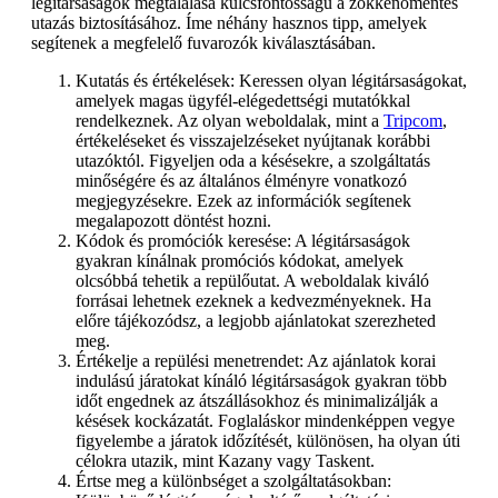
légitársaságok megtalálása kulcsfontosságú a zökkenőmentes
utazás biztosításához. Íme néhány hasznos tipp, amelyek
segítenek a megfelelő fuvarozók kiválasztásában.
Kutatás és értékelések: Keressen olyan légitársaságokat,
amelyek magas ügyfél-elégedettségi mutatókkal
rendelkeznek. Az olyan weboldalak, mint a
Tripcom
,
értékeléseket és visszajelzéseket nyújtanak korábbi
utazóktól. Figyeljen oda a késésekre, a szolgáltatás
minőségére és az általános élményre vonatkozó
megjegyzésekre. Ezek az információk segítenek
megalapozott döntést hozni.
Kódok és promóciók keresése: A légitársaságok
gyakran kínálnak promóciós kódokat, amelyek
olcsóbbá tehetik a repülőutat. A weboldalak kiváló
forrásai lehetnek ezeknek a kedvezményeknek. Ha
előre tájékozódsz, a legjobb ajánlatokat szerezheted
meg.
Értékelje a repülési menetrendet: Az ajánlatok korai
indulású járatokat kínáló légitársaságok gyakran több
időt engednek az átszállásokhoz és minimalizálják a
késések kockázatát. Foglaláskor mindenképpen vegye
figyelembe a járatok időzítését, különösen, ha olyan úti
célokra utazik, mint Kazany vagy Taskent.
Értse meg a különbséget a szolgáltatásokban: