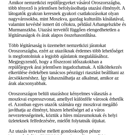
Amikor nemzetközi repülőjegyeket vásárol Oroszországba,
több tényező is jelentősen befolyásolhatja utazási élményét. A
látogatók gyakran keresnek gyakori csatlakozásokat olyan
nagyvárosokba, mint Moszkva, gazdag kulturális kínálatával,
valamint kevésbé ismert úti célokra, például Arhangelszkbe és
Murmanszkba. Utazási terveitől függően elengedhetetlen a
légitársaságok és árak alapos összehasonlítása.
Több légitársaság is üzemeltet nemzetközi járatokat
Oroszországba, ezért az utazóknak érdemes több lehetőséget
is megfontolniuk a legjobb ajánlatok megtalálásához.
Megjegyzendő, hogy a főszezoni időszakokban a
repülőjegyek árai jelentősen ingadozhatnak. A túlköltekezés
elkerülése érdekében tanácsos pénzügyi riasztást beállítani az
árcsökkenéshez. Így kihasználhatja az alkalmat, amikor az
árak alacsonyabbak.
Oroszországon belüli utazáshoz kényelmes választás a
moszkvai expresszvonat, amellyel különféle városok érhetők
el. Azonban egyes utazók számára egy moszkvai megálló
javíthatja az élményt, hiszen lehetőséget ad a város
nevezetességeinek, köztük a híres múzeumoknak és helyi
üzleteknek felfedezésére, mielőtt folytatnák útjukat.
Az utazás tervezése mellett gondoskodjon pénze