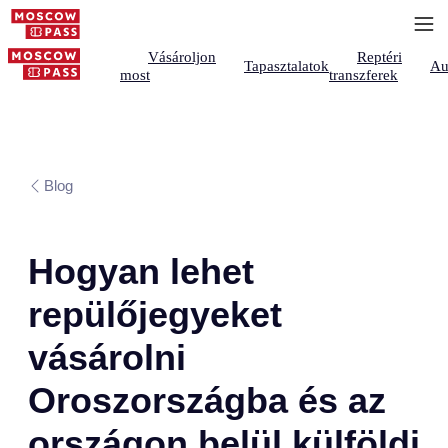
Vásároljon
Reptéri
Tapasztalatok
Au
most
transzferek
Blog
Hogyan lehet
repülőjegyeket
vásárolni
Oroszországba és az
országon belül külföldi