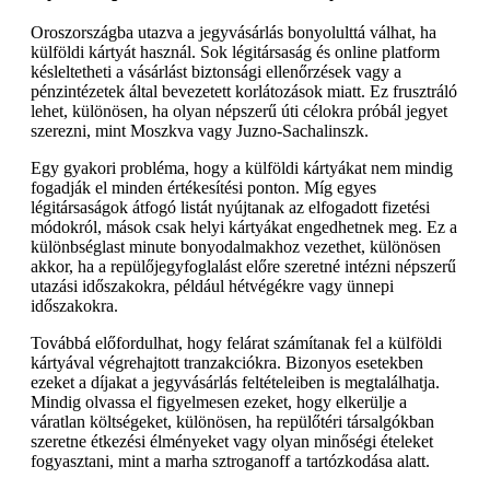
Oroszországba utazva a jegyvásárlás bonyolulttá válhat, ha
külföldi kártyát használ. Sok légitársaság és online platform
késleltetheti a vásárlást biztonsági ellenőrzések vagy a
pénzintézetek által bevezetett korlátozások miatt. Ez frusztráló
lehet, különösen, ha olyan népszerű úti célokra próbál jegyet
szerezni, mint Moszkva vagy Juzno-Sachalinszk.
Egy gyakori probléma, hogy a külföldi kártyákat nem mindig
fogadják el minden értékesítési ponton. Míg egyes
légitársaságok átfogó listát nyújtanak az elfogadott fizetési
módokról, mások csak helyi kártyákat engedhetnek meg. Ez a
különbséglast minute bonyodalmakhoz vezethet, különösen
akkor, ha a repülőjegyfoglalást előre szeretné intézni népszerű
utazási időszakokra, például hétvégékre vagy ünnepi
időszakokra.
Továbbá előfordulhat, hogy felárat számítanak fel a külföldi
kártyával végrehajtott tranzakciókra. Bizonyos esetekben
ezeket a díjakat a jegyvásárlás feltételeiben is megtalálhatja.
Mindig olvassa el figyelmesen ezeket, hogy elkerülje a
váratlan költségeket, különösen, ha repülőtéri társalgókban
szeretne étkezési élményeket vagy olyan minőségi ételeket
fogyasztani, mint a marha sztroganoff a tartózkodása alatt.