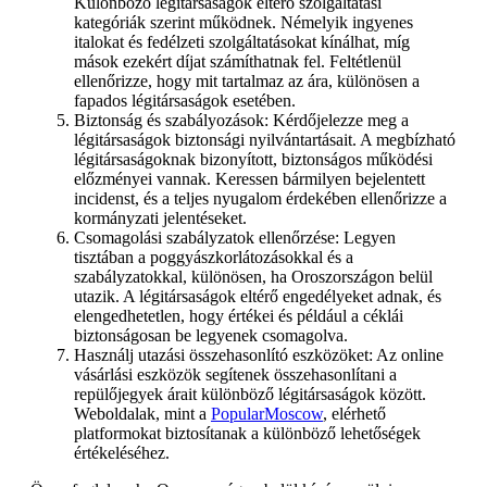
Különböző légitársaságok eltérő szolgáltatási
kategóriák szerint működnek. Némelyik ingyenes
italokat és fedélzeti szolgáltatásokat kínálhat, míg
mások ezekért díjat számíthatnak fel. Feltétlenül
ellenőrizze, hogy mit tartalmaz az ára, különösen a
fapados légitársaságok esetében.
Biztonság és szabályozások: Kérdőjelezze meg a
légitársaságok biztonsági nyilvántartásait. A megbízható
légitársaságoknak bizonyított, biztonságos működési
előzményei vannak. Keressen bármilyen bejelentett
incidenst, és a teljes nyugalom érdekében ellenőrizze a
kormányzati jelentéseket.
Csomagolási szabályzatok ellenőrzése: Legyen
tisztában a poggyászkorlátozásokkal és a
szabályzatokkal, különösen, ha Oroszországon belül
utazik. A légitársaságok eltérő engedélyeket adnak, és
elengedhetetlen, hogy értékei és például a céklái
biztonságosan be legyenek csomagolva.
Használj utazási összehasonlító eszközöket: Az online
vásárlási eszközök segítenek összehasonlítani a
repülőjegyek árait különböző légitársaságok között.
Weboldalak, mint a
PopularMoscow
, elérhető
platformokat biztosítanak a különböző lehetőségek
értékeléséhez.