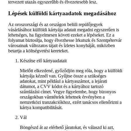
tervezett utazás egyszerűbb és élvezetesebb lesz.
Lépések külföldi kártyaadatok megadásához
Az oroszországi és az országon belüli repülőjegyek
vásárlásához külföldi kártyája adatait megadni egyszerűen is
lehetséges, ha figyelmesen követi ezeket a lépéseket. Ez a
folyamat biztosítja, hogy élvezhesse Irkutszk és Szentpétervár
városainak változatos tájait és ízletes konyháját, miközben
betartja a költségvetési kereteket.
Készítse elő kártyaadatait
Mielőtt elkezdené, győződjön meg róla, hogy a külföldi
kártyája kéznél van. Gyűjtse össze a szükséges
adatokat, mint például a kártyaszámot, a lejárati
dátumot, a CVV kódot és a kártyához tartozó
számlázási címet. Vegye figyelembe, hogy bizonyos
országokban vámtételek lehetnek érvényben a
nemzetközi tranzakciókhoz, ezért tanácsos ellenőrizni a
kártya kompatibilitását.
Vál
Böngészd át az elérhető járatokat, és válaszd ki azt,