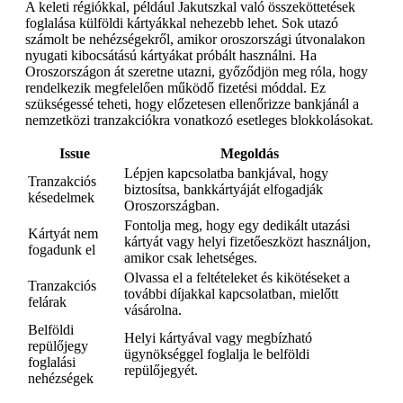
A keleti régiókkal, például Jakutszkal való összeköttetések
foglalása külföldi kártyákkal nehezebb lehet. Sok utazó
számolt be nehézségekről, amikor oroszországi útvonalakon
nyugati kibocsátású kártyákat próbált használni. Ha
Oroszországon át szeretne utazni, győződjön meg róla, hogy
rendelkezik megfelelően működő fizetési móddal. Ez
szükségessé teheti, hogy előzetesen ellenőrizze bankjánál a
nemzetközi tranzakciókra vonatkozó esetleges blokkolásokat.
Issue
Megoldás
Lépjen kapcsolatba bankjával, hogy
Tranzakciós
biztosítsa, bankkártyáját elfogadják
késedelmek
Oroszországban.
Fontolja meg, hogy egy dedikált utazási
Kártyát nem
kártyát vagy helyi fizetőeszközt használjon,
fogadunk el
amikor csak lehetséges.
Olvassa el a feltételeket és kikötéseket a
Tranzakciós
további díjakkal kapcsolatban, mielőtt
felárak
vásárolna.
Belföldi
Helyi kártyával vagy megbízható
repülőjegy
ügynökséggel foglalja le belföldi
foglalási
repülőjegyét.
nehézségek