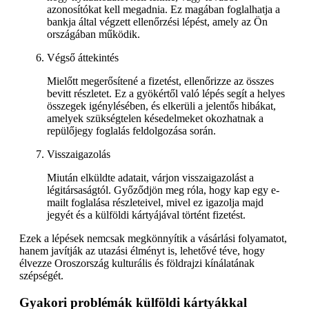
azonosítókat kell megadnia. Ez magában foglalhatja a
bankja által végzett ellenőrzési lépést, amely az Ön
országában működik.
Végső áttekintés
Mielőtt megerősítené a fizetést, ellenőrizze az összes
bevitt részletet. Ez a gyökértől való lépés segít a helyes
összegek igénylésében, és elkerüli a jelentős hibákat,
amelyek szükségtelen késedelmeket okozhatnak a
repülőjegy foglalás feldolgozása során.
Visszaigazolás
Miután elküldte adatait, várjon visszaigazolást a
légitársaságtól. Győződjön meg róla, hogy kap egy e-
mailt foglalása részleteivel, mivel ez igazolja majd
jegyét és a külföldi kártyájával történt fizetést.
Ezek a lépések nemcsak megkönnyítik a vásárlási folyamatot,
hanem javítják az utazási élményt is, lehetővé téve, hogy
élvezze Oroszország kulturális és földrajzi kínálatának
szépségét.
Gyakori problémák külföldi kártyákkal