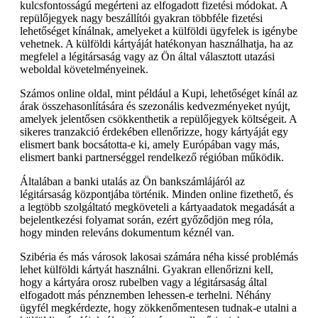
kulcsfontosságú megérteni az elfogadott fizetési módokat. A
repülőjegyek nagy beszállítói gyakran többféle fizetési
lehetőséget kínálnak, amelyeket a külföldi ügyfelek is igénybe
vehetnek. A külföldi kártyáját hatékonyan használhatja, ha az
megfelel a légitársaság vagy az Ön által választott utazási
weboldal követelményeinek.
Számos online oldal, mint például a Kupi, lehetőséget kínál az
árak összehasonlítására és szezonális kedvezményeket nyújt,
amelyek jelentősen csökkenthetik a repülőjegyek költségeit. A
sikeres tranzakció érdekében ellenőrizze, hogy kártyáját egy
elismert bank bocsátotta-e ki, amely Európában vagy más,
elismert banki partnerséggel rendelkező régióban működik.
Általában a banki utalás az Ön bankszámlájáról az
légitársaság központjába történik. Minden online fizethető, és
a legtöbb szolgáltató megköveteli a kártyaadatok megadását a
bejelentkezési folyamat során, ezért győződjön meg róla,
hogy minden releváns dokumentum kéznél van.
Szibéria és más városok lakosai számára néha kissé problémás
lehet külföldi kártyát használni. Gyakran ellenőrizni kell,
hogy a kártyára orosz rubelben vagy a légitársaság által
elfogadott más pénznemben lehessen-e terhelni. Néhány
ügyfél megkérdezte, hogy zökkenőmentesen tudnak-e utalni a