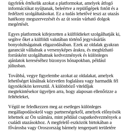
ügyfelek értékelik azokat a platformokat, amelyek átfogó
információkat nyújtanak, beleértve a repülőgépek fotóit és a
fedélzeti szolgáltatásokat. Ez a tudás lehetővé teszi az utazás
hatékony megszervezését és az út során várható dolgok
megértését.
Egyes platformok kifejezetten a külföldieket szolgálhatják ki,
segítve őket a külföldi valutában történő jegyvásárlás
bonyolultságainak eligazodásában. Ezek az oldalak gyakran
garanciát vállalnak a versenyképes árakra, és megbízható
forrásként szolgálhatnak kedvezmények és különleges
ajánlatok kereséséhez bizonyos hónapokban, például
júliusban.
Továbbá, vegye figyelembe azokat az oldalakat, amelyek
lehetőséget kínálnak közvetlen foglalásra vagy harmadik fél
ügynökökön keresztül. A különböző viteldíjak
megtekintésekor ügyeljen arra, hogy alaposan ellenőrizze a
feltételeket,
Végül ne feledkezzen meg az esetleges különleges
megállapodásokról vagy partnerségekről, amelyek előnyösök
lehetnek az Ön számára, mint például csapatkedvezmények a
családi utazásokhoz. A megfelelő eszközök birtokában a
fővárosba vagy Oroszország bármely tengerparti területére