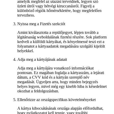
amelyik megfelel az utazási terveidnek, legyen szó
üzleti útról vagy hétvégi kiruccanásról. Figyelj a
különböző régiók hőmérsékletére, hogy megfelelően
tervezhess.
Nyissa meg a Fizetés szekciót
Amint kiválasztotta a repülőjegyet, lépjen tovább a
légitársaság weboldalának fizetési részére. Sok platform
kedveli a külföldi kártyákat, és kényelmessé teszi ezt a
folyamatot a kártyaadatok megadására szolgáló kijelölt
helyekkel.
Adja meg a kártyájának adatait
Adja meg a kártyájára vonatkozó információkat
pontosan. Ez magában foglalja a kártyaszám, a lejárati
dátum, a CVV kód és a kártyán szereplő név
megadását. Ügyeljen arra, hogy minden bejegyzés
helyes legyen, mivel még egy kisebb hiba is késedelmet
okozhat a feldolgozásban.
Ellenőrizze az országspecifikus követelményeket
A kártya kibocsátásának országa alapján előfordulhat,
hogy nyilatkozatot kell tennie, vagy további