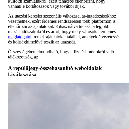
külföldi számlájukról; ezért tanácsos ellenőrizni, hogy
vannak-e korlátozások vagy további díjak.
Az utazási kereslet szezonális változásai ár-ingadozásokhoz
vezethetnek, ezért érdemes rendszeresen több platformon is
ellenőrizni az ajánlatokat. Kihasználva tudását a legjobb
utazási időszakokról és arról, hogy mely városokat érdemes
meglátogatni
, remek ajánlatokat találhat, amelyek élvezetessé
és költségkímélővé teszik az utazását.
Összességében elmondható, hogy a fizetési módokról való
tájékozottság, az
A repülőjegy-összehasonlító weboldalak
kiválasztása