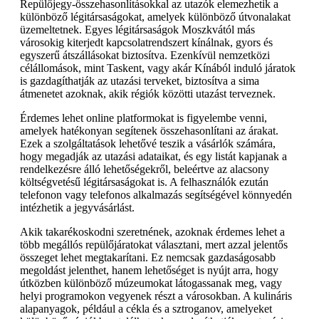
Repülőjegy-összehasonlításokkal az utazók elemezhetik a
különböző légitársaságokat, amelyek különböző útvonalakat
üzemeltetnek. Egyes légitársaságok Moszkvától más
városokig kiterjedt kapcsolatrendszert kínálnak, gyors és
egyszerű átszállásokat biztosítva. Ezenkívül nemzetközi
célállomások, mint Taskent, vagy akár Kínából induló járatok
is gazdagíthatják az utazási terveket, biztosítva a sima
átmenetet azoknak, akik régiók közötti utazást terveznek.
Érdemes lehet online platformokat is figyelembe venni,
amelyek hatékonyan segítenek összehasonlítani az árakat.
Ezek a szolgáltatások lehetővé teszik a vásárlók számára,
hogy megadják az utazási adataikat, és egy listát kapjanak a
rendelkezésre álló lehetőségekről, beleértve az alacsony
költségvetésű légitársaságokat is. A felhasználók ezután
telefonon vagy telefonos alkalmazás segítségével könnyedén
intézhetik a jegyvásárlást.
Akik takarékoskodni szeretnének, azoknak érdemes lehet a
több megállós repülőjáratokat választani, mert azzal jelentős
összeget lehet megtakarítani. Ez nemcsak gazdaságosabb
megoldást jelenthet, hanem lehetőséget is nyújt arra, hogy
útközben különböző múzeumokat látogassanak meg, vagy
helyi programokon vegyenek részt a városokban. A kulináris
alapanyagok, például a cékla és a sztroganov, amelyeket