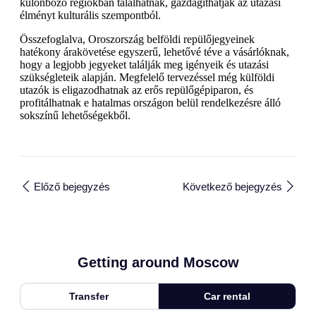
különböző régiókban találhatnak, gazdagíthatják az utazási
élményt kulturális szempontból.
Összefoglalva, Oroszország belföldi repülőjegyeinek
hatékony árakövetése egyszerű, lehetővé téve a vásárlóknak,
hogy a legjobb jegyeket találják meg igényeik és utazási
szükségleteik alapján. Megfelelő tervezéssel még külföldi
utazók is eligazodhatnak az erős repülőgépiparon, és
profitálhatnak e hatalmas országon belül rendelkezésre álló
sokszínű lehetőségekből.
Előző bejegyzés
Következő bejegyzés
Getting around Moscow
Transfer
Car rental