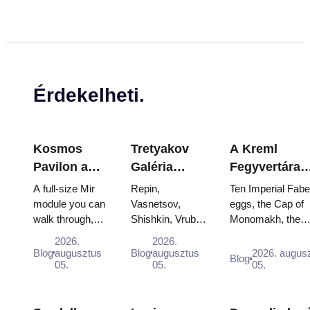
Érdekelheti.
Kosmos
Tretyakov
A Kreml
Pavilon a
Galéria
Fegyvertára
VDNKh-ban:
remekművei:
Kincsei:
A full-size Mir
Repin,
Ten Imperial Fab
Oroszország
Azok a
Fabergé-tojá
module you can
Vasnetsov,
eggs, the Cap of
walk through,
Shishkin, Vrubel,
Monomakh, the
legnagyobb
festmények,
Trónok és
the Energia–
Serov and
double throne of 
űrkutató
amelyek
Koronázási
2026.
2026.
Buran model,
Surikov — the
boy tsars and the
Blog
augusztus
Blog
augusztus
2026. augus
kiállításán
miatt
Palástok
Blog
scorched
05.
works that stop
05.
coronation dress 
05.
belül
érdemes
descent
people, where
Catherine...
tervezni
capsules and
they hang, and