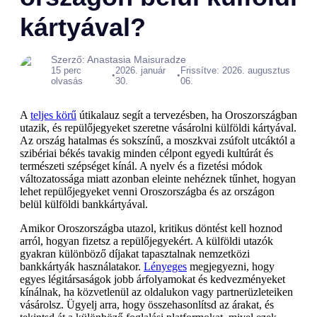
kártyával?
Szerző: Anastasia Maisuradze
15 perc
2026. január
Frissítve: 2026. augusztus
•
•
olvasás
30.
06.
A
teljes körű
útikalauz segít a tervezésben, ha Oroszországban
utazik, és repülőjegyeket szeretne vásárolni külföldi kártyával.
Az ország hatalmas és sokszínű, a moszkvai zsúfolt utcáktól a
szibériai békés tavakig minden célpont egyedi kultúrát és
természeti szépséget kínál. A nyelv és a fizetési módok
változatossága miatt azonban eleinte nehéznek tűnhet, hogyan
lehet repülőjegyeket venni Oroszországba és az országon
belül külföldi bankkártyával.
Amikor Oroszországba utazol, kritikus döntést kell hoznod
arról, hogyan fizetsz a repülőjegyekért. A külföldi utazók
gyakran különböző díjakat tapasztalnak nemzetközi
bankkártyák használatakor.
Lényeges
megjegyezni, hogy
egyes légitársaságok jobb árfolyamokat és kedvezményeket
kínálnak, ha közvetlenül az oldalukon vagy partnerüzleteiken
vásárolsz. Ügyelj arra, hogy összehasonlítsd az árakat, és