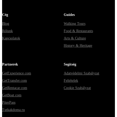
Cég
Guides
Blog
Walking Tours
Rólunk
Food & Restaurants
Kapcsolatok
Arts & Culture
History & Heritage
Partnerek
Segítség
GetExperience.com
Adatvédelmi Szabályzat
GetTransfer.com
Feltételek
GetRentacar.com
Cookie Szabályzat
GetBoat.com
PiterPass
Tutkakdoma.ru