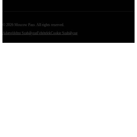
©
2026
Moscow Pass
. All rights reserved.
Adatvédelmi Szabályzat
Feltételek
Cookie Szabályzat