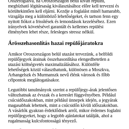
Összefoglalva, ha Oroszországon belül kíván repülni,
megbízható légitársaság kiválasztásához előre kell tervezni és
körültekintően kell eljárni. Kezdje a foglalást minél hamarabb,
vizsgálja meg a különböző lehetőségeket, és tartson fenn egy
nyitott fiókot a frissítések és lemondások kezeléséhez. Ezen
irányelvek követésével garantált és kellemes repülési
élményben lehet része, felesleges stressz nélkül.
Árösszehasonlítás hazai repülőjáratokra
Amikor Oroszországon belül utazást tervezünk, a belföldi
repülőjegyek árainak összehasonlítása elengedhetetlen a
utazási költségvetés maximalizálásához. Különféle
lehetőségek közül választhatunk, különösen a Moszkva,
Arhangelszk és Murmanszk nevű élénk városok és főbb
célpontok meglátogatásakor.
Legutóbbi tanulmányok szerint a repülőjegy-árak jelentősen
változhatnak az évszak és a kereslet függvényében. Például
csúcsidőszakokban, mint például ünnepek idején, a jegyárak
magasabbak lehetnek, mint a csúcsidőn kívüli időszakokban.
A vásárlók gyakran érdeklődnek arról, mikor érdemes foglalni
repülőjegyeket, hogy a legjobb ajánlatokat találják, ahol a
rugalmasság kulcsfontosságú tényező.