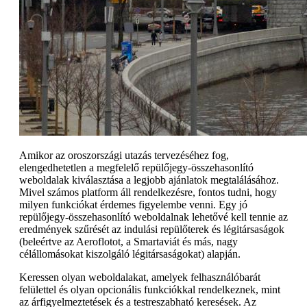
Amikor az oroszországi utazás tervezéséhez fog,
elengedhetetlen a megfelelő repülőjegy-összehasonlító
weboldalak kiválasztása a legjobb ajánlatok megtalálásához.
Mivel számos platform áll rendelkezésre, fontos tudni, hogy
milyen funkciókat érdemes figyelembe venni. Egy jó
repülőjegy-összehasonlító weboldalnak lehetővé kell tennie az
eredmények szűrését az indulási repülőterek és légitársaságok
(beleértve az Aeroflotot, a Smartaviát és más, nagy
célállomásokat kiszolgáló légitársaságokat) alapján.
Keressen olyan weboldalakat, amelyek felhasználóbarát
felülettel és olyan opcionális funkciókkal rendelkeznek, mint
az árfigyelmeztetések és a testreszabható keresések. Az