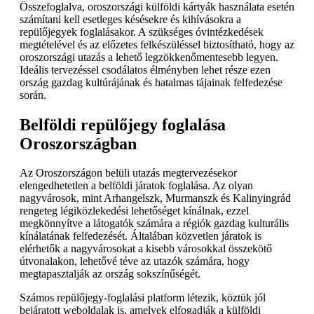
Összefoglalva, oroszországi külföldi kártyák használata esetén
számítani kell esetleges késésekre és kihívásokra a
repülőjegyek foglalásakor. A szükséges óvintézkedések
megtételével és az előzetes felkészüléssel biztosítható, hogy az
oroszországi utazás a lehető legzökkenőmentesebb legyen.
Ideális tervezéssel csodálatos élményben lehet része ezen
ország gazdag kultúrájának és hatalmas tájainak felfedezése
során.
Belföldi repülőjegy foglalása
Oroszországban
Az Oroszországon belüli utazás megtervezésekor
elengedhetetlen a belföldi járatok foglalása. Az olyan
nagyvárosok, mint Arhangelszk, Murmanszk és Kalinyingrád
rengeteg légiközlekedési lehetőséget kínálnak, ezzel
megkönnyítve a látogatók számára a régiók gazdag kulturális
kínálatának felfedezését. Általában közvetlen járatok is
elérhetők a nagyvárosokat a kisebb városokkal összekötő
útvonalakon, lehetővé téve az utazók számára, hogy
megtapasztalják az ország sokszínűségét.
Számos repülőjegy-foglalási platform létezik, köztük jól
bejáratott weboldalak is, amelyek elfogadják a külföldi