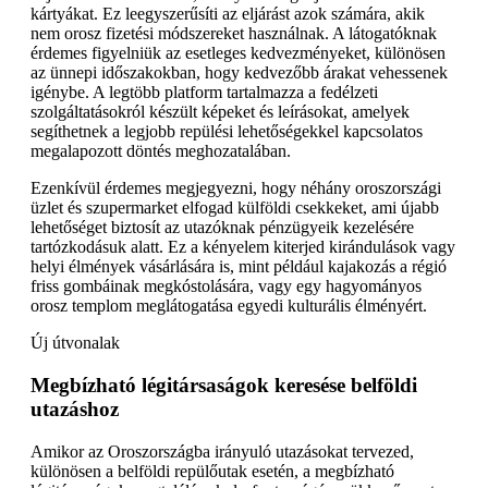
kártyákat. Ez leegyszerűsíti az eljárást azok számára, akik
nem orosz fizetési módszereket használnak. A látogatóknak
érdemes figyelniük az esetleges kedvezményeket, különösen
az ünnepi időszakokban, hogy kedvezőbb árakat vehessenek
igénybe. A legtöbb platform tartalmazza a fedélzeti
szolgáltatásokról készült képeket és leírásokat, amelyek
segíthetnek a legjobb repülési lehetőségekkel kapcsolatos
megalapozott döntés meghozatalában.
Ezenkívül érdemes megjegyezni, hogy néhány oroszországi
üzlet és szupermarket elfogad külföldi csekkeket, ami újabb
lehetőséget biztosít az utazóknak pénzügyeik kezelésére
tartózkodásuk alatt. Ez a kényelem kiterjed kirándulások vagy
helyi élmények vásárlására is, mint például kajakozás a régió
friss gombáinak megkóstolására, vagy egy hagyományos
orosz templom meglátogatása egyedi kulturális élményért.
Új útvonalak
Megbízható légitársaságok keresése belföldi
utazáshoz
Amikor az Oroszországba irányuló utazásokat tervezed,
különösen a belföldi repülőutak esetén, a megbízható