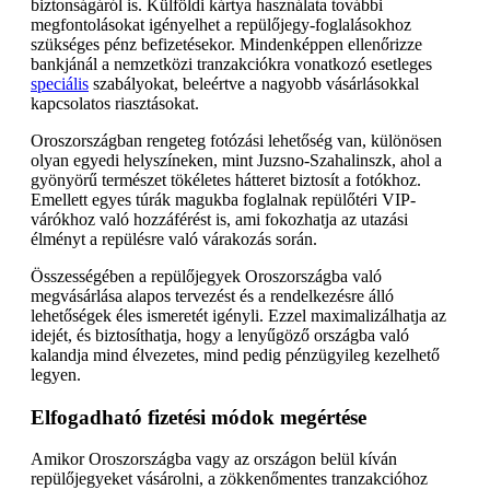
biztonságáról is. Külföldi kártya használata további
megfontolásokat igényelhet a repülőjegy-foglalásokhoz
szükséges pénz befizetésekor. Mindenképpen ellenőrizze
bankjánál a nemzetközi tranzakciókra vonatkozó esetleges
speciális
szabályokat, beleértve a nagyobb vásárlásokkal
kapcsolatos riasztásokat.
Oroszországban rengeteg fotózási lehetőség van, különösen
olyan egyedi helyszíneken, mint Juzsno-Szahalinszk, ahol a
gyönyörű természet tökéletes hátteret biztosít a fotókhoz.
Emellett egyes túrák magukba foglalnak repülőtéri VIP-
várókhoz való hozzáférést is, ami fokozhatja az utazási
élményt a repülésre való várakozás során.
Összességében a repülőjegyek Oroszországba való
megvásárlása alapos tervezést és a rendelkezésre álló
lehetőségek éles ismeretét igényli. Ezzel maximalizálhatja az
idejét, és biztosíthatja, hogy a lenyűgöző országba való
kalandja mind élvezetes, mind pedig pénzügyileg kezelhető
legyen.
Elfogadható fizetési módok megértése
Amikor Oroszországba vagy az országon belül kíván
repülőjegyeket vásárolni, a zökkenőmentes tranzakcióhoz