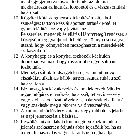
majd egy gerincszakaszon történik; az időjárás
meghatározza az indulási időpontot és a visszavonulási
határokat.
Rögzített kötélszegmensek telepítésére ott, ahol
szükséges; tartson kész állapotban tartalék kötéllel
gyors felállításhoz vagy javításhoz.
Felszerelés, menedék és ellátás Háromrétegű rendszer, a
középső réteg gyapjúból; lehetőleg könnyű csomaggal
utazni, hogy könnyebben mozoghasson a meredekebb
szakaszokon.
A konyhagép és a konyhai eszközök két külön
dobozban vannak, hogy rossz időben gyorsabban
főzhetünk.
Menhelyi sátrak földszigeteléssel, valamint hideg
éjszakákra alkalmas hálók; tartson száraz ruhát a szél
hatásai közül.
Biztonság, kockázatkezelés és tartaléktervek Minden
reggel időjárás-ellenőrzés; ha a szél, fehérvízveszély
vagy lavina-kockázat növekszik, halasszák el a feljutást
vagy szakítsák meg a táborba való visszatérést.
A kommunikációs terv tartalmaz egy műholdas jeladó
és napi jelentkezést a bázissal.
Leszállási útvonalakat előre megterveznek minden
jelentős szakaszra; a feljutás abba fejeződik be, ha az
oxigénfelhasználás vagy a fáradtság meghaladja a