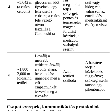
Ha
~5,642 m
gleccseren; időt
szél vagy
megadod a
4
(a csúcs
figyelnek; egy
hideg van,
teljes
célpont)
lehetőség a
válasszon az
szöveget,
csúcsra; a csúcs
emelkedés
pontos és
felé vezető
megszakítását
természetes
útvonal;
és térjen vissza
magyar
leszállás a
fordítást
Garabashi-ra
készítek, a
megadott
szabályok
szerint.
Leszállj a
mélyebb
A hazatérés
területre; átszállj
ideje a
~1,800-
a völgy aljára;
Azau
közlekedés
2,000 m
beszámolás;
5
területi
függvénye;
földszinti
ünnepeld meg a
szálloda
szükség esetén
terület
erős
tartson egy
csapatmunkát;
pihenőnapot.
tervezd meg a
távozást
Csapat szerepek, kommunikációs protokollok