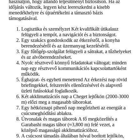
használjon, hogy állandó teljesítményt biztosítson. Ha az
időjárás változik, legyen kész leereszkedni a kisebb
menedékhelyre és újraértékelni a támasztó bázis
támogatásával.
Logisztika és személyzet Két kvalifikált útikalauz
felügyeli a tempót, a navigációt és a biztonságot.
Egy szakács gondoskodik az étkezésről, a konyha
berendezéséről és az üzemanyag kezeléséről.
Egy fűtőgép-szolgálat felügyeli a sátrakat, a tűzhelyeket
és az alvóberendezéseket.
Nyolc résztvevő könnyű feladatokat váltogat; minden
nap egy résztvevő kommunikációs kapcsolattartóként
működik.
Éghajzat- és egyheti menetrend Az érkezési nap rövid
briefingekkel, felszerelés ellenőrzésével és alapvető
üzleti futásokkal foglalkozik.
Két akklimatizációs nap a Cheget lejtőkön (2000-3000
m) előzi meg a magasabb táborokat.
Egy hétköznapi pihenő nap megőrizheti az energiát a
csúcsmeghódítási ablakra.
Útvonalak és magas táborok A fő megközelítés a
Garabashi magas tábor (≈3,800 m) felé vezet, a
középső magasságú akklimatizációhoz.
A csúcsost támadás általában hóval borított lejtőkön,