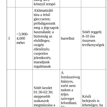
könnyű tempó
Aklimatizáló
túra a felső
gleccseren;
próbálgassunk
meg a jégcsapok
használatát; a
Sötét reggeli;
~3,900-
biztonság az
8-10 óra
3
4,000
barrelhut
elsődleges;
összesen
méter
oxigén
tevékenységek
ellenőrzés;
csoportos
jelentkezés;
maradjunk
rugalmasak
A
forrásszöveg
hiányos,
ezért nem
Sötét kezdet
tudom a
01:30-02:30;
teljes
steppesebb
Késői
szöveget
szakaszok
befejezés is
lefordítani.
megmászása a
lehetséges; ha