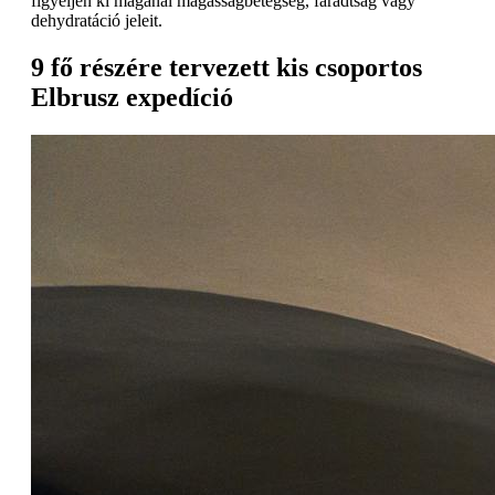
figyeljen ki magánál magasságbetegség, fáradtság vagy
dehydratáció jeleit.
9 fő részére tervezett kis csoportos
Elbrusz expedíció