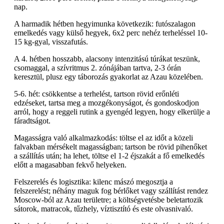
nap.
A harmadik hétben hegyimunka következik: futószalagon
emelkedés vagy külső hegyek, 6x2 perc nehéz terheléssel 10-
15 kg-gyal, visszafutás.
A 4. hétben hosszabb, alacsony intenzitású túrákat teszünk,
csomaggal, a szívritmus 2. zónájában tartva, 2-3 órán
keresztül, plusz egy táborozás gyakorlat az Azau közelében.
5-6. hét: csökkentse a terhelést, tartson rövid erőnléti
edzéseket, tartsa meg a mozgékonyságot, és gondoskodjon
arról, hogy a reggeli rutink a gyengéd legyen, hogy elkerülje a
fáradtságot.
Magasságra való alkalmazkodás: töltse el az időt a közeli
falvakban mérsékelt magasságban; tartson be rövid pihenőket
a szállítás után; ha lehet, töltse el 1-2 éjszakát a fő emelkedés
előtt a magasabban fekvő helyeken.
Felszerelés és logisztika: kilenc mászó megosztja a
felszerelést; néhány maguk fog bérlőket vagy szállítást rendez
Moscow-ból az Azau területre; a költségvetésbe beletartozik
sátorok, matracok, tűzhely, víztisztító és este olvasnivaló.