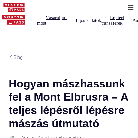
Vásároljon
Reptéri
Tapasztalatok
Au
most
transzferek
Blog
Hogyan mászhassunk
fel a Mont Elbrusra – A
teljes lépésről lépésre
mászás útmutató
Szerző: Anastasia Maisuradze