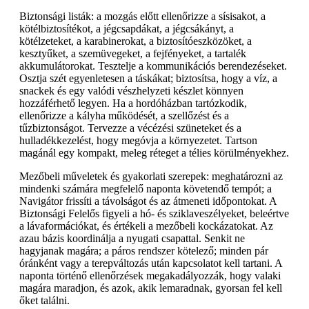
Biztonsági listák: a mozgás előtt ellenőrizze a sísisakot, a
kötélbiztosítékot, a jégcsapdákat, a jégcsákányt, a
kötélzeteket, a karabinerokat, a biztosítóeszközöket, a
kesztyűket, a szemüvegeket, a fejfényeket, a tartalék
akkumulátorokat. Tesztelje a kommunikációs berendezéseket.
Osztja szét egyenletesen a táskákat; biztosítsa, hogy a víz, a
snackek és egy valódi vészhelyzeti készlet könnyen
hozzáférhető legyen. Ha a hordóházban tartózkodik,
ellenőrizze a kályha működését, a szellőzést és a
tűzbiztonságot. Tervezze a vécézési szüneteket és a
hulladékkezelést, hogy megóvja a környezetet. Tartson
magánál egy kompakt, meleg réteget a télies körülményekhez.
Mezőbeli műveletek és gyakorlati szerepek: meghatározni az
mindenki számára megfelelő naponta követendő tempót; a
Navigátor frissíti a távolságot és az átmeneti időpontokat. A
Biztonsági Felelős figyeli a hó- és sziklaveszélyeket, beleértve
a lávaformációkat, és értékeli a mezőbeli kockázatokat. Az
azau bázis koordinálja a nyugati csapattal. Senkit ne
hagyjanak magára; a páros rendszer kötelező; minden pár
óránként vagy a terepváltozás után kapcsolatot kell tartani. A
naponta történő ellenőrzések megakadályozzák, hogy valaki
magára maradjon, és azok, akik lemaradnak, gyorsan fel kell
őket találni.