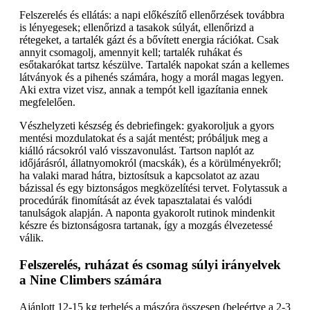
Felszerelés és ellátás: a napi előkészítő ellenőrzések továbbra
is lényegesek; ellenőrizd a tasakok súlyát, ellenőrizd a
rétegeket, a tartalék gázt és a bővített energia rációkat. Csak
annyit csomagolj, amennyit kell; tartalék ruhákat és
esőtakarókat tartsz készülve. Tartalék napokat szán a kellemes
látványok és a pihenés számára, hogy a morál magas legyen.
Aki extra vizet visz, annak a tempót kell igazítania ennek
megfelelően.
Vészhelyzeti készség és debriefingek: gyakoroljuk a gyors
mentési mozdulatokat és a saját mentést; próbáljuk meg a
kiálló rácsokról való visszavonulást. Tartson naplót az
időjárásról, állatnyomokról (macskák), és a körülményekről;
ha valaki marad hátra, biztosítsuk a kapcsolatot az azau
bázissal és egy biztonságos megközelítési tervet. Folytassuk a
procedúrák finomítását az évek tapasztalatai és valódi
tanulságok alapján. A naponta gyakorolt rutinok mindenkit
készre és biztonságosra tartanak, így a mozgás élvezetessé
válik.
Felszerelés, ruházat és csomag súlyi irányelvek
a Nine Climbers számára
Ajánlott 12-15 kg terhelés a mászóra összesen (beleértve a 2-3