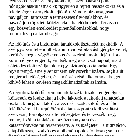
leereszkedéskor. A hólyagokban, a szél hatására puha
hódugók alakulhatnak ki; figyeljen a rejtett hasadékokra és a
fekete jégre a árnyékolt lejtőkön. Mindig biztonságosan
navigáljon, tartozzon a természetes útvonalakhoz, és
használjon rögzített kötélzeteket, ha elérhetőek. Tervezzen
egy közvetlen emelkedést pihenőállomásokkal, hogy
minimalizálja a fáradtságot.
Az időjárás és a biztonsági tartalékok tiszteletét megkérik. A
szél gyorsan fellendülhet, ami rövid várakozást igénybe vehet;
kerüljék meg a végső emelkedést szélrohamok idején. Ha a
körülmények engedik, érintsék meg a csúcsot nappal, majd
sötétedés előtt szálljanak le egy biztonságos táborba. Egy
olyan tempó, amely senkit sem kényszerít túlzásra, segít a út
megterhelhetőségében, és a mászás első alkalommal is igen
kihívó lehet a kevésen megakklimatizáltak számára.
A régióhoz kötődő szempontok közé tartozik a engedélyek,
költségek és logisztika; a helyi lakosok gyakorlati tanácsokat
osztanak meg az utakról, a vezetési szokásokról és a tábor
felállításáról. Ha repülőtérről a támaszpontra kell szállítást
szervezni, fontolgassa a lehetőségeket és tervezzék meg,
mennyit költ a táplálékra, az üzemanyagra és a
katasztrófavédelmi felszerelésre. A szükségletei - a hidratáció,
a táplálkozás, az alvás és a pihenőnapok - fontosak; soha ne