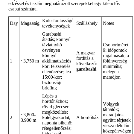
edzéssel és tisztán meghatározott szerepekkel egy kilencfős
csapat számára.
Kulcsfontosságú
Day
Magasság
Szálláshely
Notes
tevékenységek
Garabashi
átadás; könnyű
távlatnyitó
Csoportméret
ösvényen
9; időpontok
A magyar
könnyű
rugalmasak; a
fordítás a
1
~3,750 m
akklimatizációs
földnyereség
következő:
kör; felszerelés
minimális;
garabashi
ellenőrzése; tea
melegen
15:00-kor;
maradjon
biztonsági
briefing
Lépés a
hordóházhoz;
Völgyek
rövid gleccser
láthatók;
megközelítés;
~3,800-
maradjatok
2
kötélgyakorlat;
A hordóház
3,900 m
együtt; térjetek
naponta pihenő;
vissza délután
rétegellenőrzés;
közepén/végén
hideg szél,