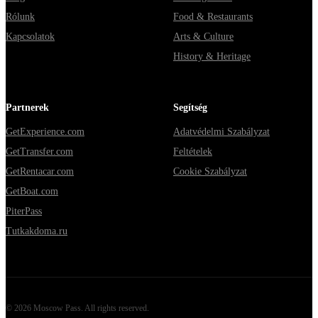
Rólunk
Food & Restaurants
Kapcsolatok
Arts & Culture
History & Heritage
Partnerek
Segítség
GetExperience.com
Adatvédelmi Szabályzat
GetTransfer.com
Feltételek
GetRentacar.com
Cookie Szabályzat
GetBoat.com
PiterPass
Tutkakdoma.ru
©
2026
Moscow Pass
. All rights reserved.