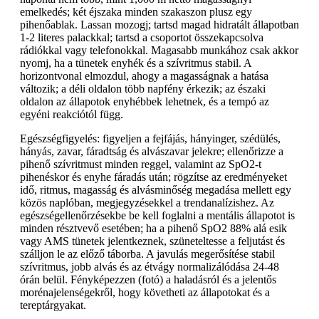
emelkedés; két éjszaka minden szakaszon plusz egy
pihenőablak. Lassan mozogj; tartsd magad hidratált állapotban
1-2 literes palackkal; tartsd a csoportot összekapcsolva
rádiókkal vagy telefonokkal. Magasabb munkához csak akkor
nyomj, ha a tünetek enyhék és a szívritmus stabil. A
horizontvonal elmozdul, ahogy a magasságnak a hatása
változik; a déli oldalon több napfény érkezik; az északi
oldalon az állapotok enyhébbek lehetnek, és a tempó az
egyéni reakciótól függ.
Egészségfigyelés: figyeljen a fejfájás, hányinger, szédülés,
hányás, zavar, fáradtság és alvászavar jelekre; ellenőrizze a
pihenő szívritmust minden reggel, valamint az SpO2-t
pihenéskor és enyhe fáradás után; rögzítse az eredményeket
idő, ritmus, magasság és alvásminőség megadása mellett egy
közös naplóban, megjegyzésekkel a trendanalízishez. Az
egészségellenőrzésekbe be kell foglalni a mentális állapotot is
minden résztvevő esetében; ha a pihenő SpO2 88% alá esik
vagy AMS tünetek jelentkeznek, szüneteltesse a feljutást és
szálljon le az előző táborba. A javulás megerősítése stabil
szívritmus, jobb alvás és az étvágy normalizálódása 24-48
órán belül. Fényképezzen (fotó) a haladásról és a jelentős
morénajelenségekről, hogy követheti az állapotokat és a
tereptárgyakat.