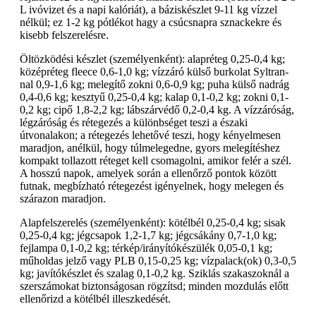
L ivóvizet és a napi kalóriát), a báziskészlet 9-11 kg vízzel
nélkül; ez 1-2 kg pótlékot hagy a csúcsnapra sznackekre és
kisebb felszerelésre.
Öltözködési készlet (személyenként): alapréteg 0,25-0,4 kg;
középréteg fleece 0,6-1,0 kg; vízzáró külső burkolat Syltran-
nal 0,9-1,6 kg; melegítő zokni 0,6-0,9 kg; puha külső nadrág
0,4-0,6 kg; kesztyű 0,25-0,4 kg; kalap 0,1-0,2 kg; zokni 0,1-
0,2 kg; cipő 1,8-2,2 kg; lábszárvédő 0,2-0,4 kg. A vízzáróság,
légzáróság és rétegezés a különbséget teszi a északi
útvonalakon; a rétegezés lehetővé teszi, hogy kényelmesen
maradjon, anélkül, hogy túlmelegedne, gyors melegítéshez
kompakt tollazott réteget kell csomagolni, amikor felér a szél.
A hosszú napok, amelyek során a ellenőrző pontok között
futnak, megbízható rétegezést igényelnek, hogy melegen és
szárazon maradjon.
Alapfelszerelés (személyenként): kötélbél 0,25-0,4 kg; sisak
0,25-0,4 kg; jégcsapok 1,2-1,7 kg; jégcsákány 0,7-1,0 kg;
fejlampa 0,1-0,2 kg; térkép/irányítókészülék 0,05-0,1 kg;
műholdas jelző vagy PLB 0,15-0,25 kg; vízpalack(ok) 0,3-0,5
kg; javítókészlet és szalag 0,1-0,2 kg. Sziklás szakaszoknál a
szerszámokat biztonságosan rögzítsd; minden mozdulás előtt
ellenőrizd a kötélbél illeszkedését.