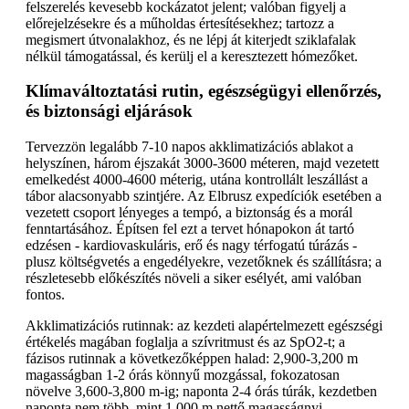
felszerelés kevesebb kockázatot jelent; valóban figyelj a
előrejelzésekre és a műholdas értesítésekhez; tartozz a
megismert útvonalakhoz, és ne lépj át kiterjedt sziklafalak
nélkül támogatással, és kerülj el a keresztezett hómezőket.
Klímaváltoztatási rutin, egészségügyi ellenőrzés,
és biztonsági eljárások
Tervezzön legalább 7-10 napos akklimatizációs ablakot a
helyszínen, három éjszakát 3000-3600 méteren, majd vezetett
emelkedést 4000-4600 méterig, utána kontrollált leszállást a
tábor alacsonyabb szintjére. Az Elbrusz expedíciók esetében a
vezetett csoport lényeges a tempó, a biztonság és a morál
fenntartásához. Építsen fel ezt a tervet hónapokon át tartó
edzésen - kardiovaskuláris, erő és nagy térfogatú túrázás -
plusz költségvetés a engedélyekre, vezetőknek és szállításra; a
részletesebb előkészítés növeli a siker esélyét, ami valóban
fontos.
Akklimatizációs rutinnak: az kezdeti alapértelmezett egészségi
értékelés magában foglalja a szívritmust és az SpO2-t; a
fázisos rutinnak a következőképpen halad: 2,900-3,200 m
magasságban 1-2 órás könnyű mozgással, fokozatosan
növelve 3,600-3,800 m-ig; naponta 2-4 órás túrák, kezdetben
naponta nem több, mint 1,000 m nettő magasságnyi