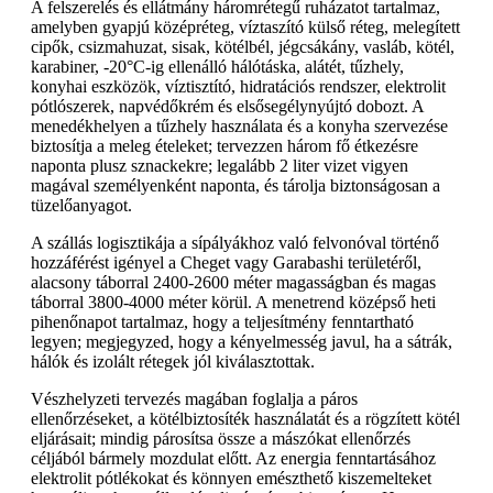
A felszerelés és ellátmány háromrétegű ruházatot tartalmaz,
amelyben gyapjú középréteg, víztaszító külső réteg, melegített
cipők, csizmahuzat, sisak, kötélbél, jégcsákány, vasláb, kötél,
karabiner, -20°C-ig ellenálló hálótáska, alátét, tűzhely,
konyhai eszközök, víztisztító, hidratációs rendszer, elektrolit
pótlószerek, napvédőkrém és elsősegélynyújtó dobozt. A
menedékhelyen a tűzhely használata és a konyha szervezése
biztosítja a meleg ételeket; tervezzen három fő étkezésre
naponta plusz sznackekre; legalább 2 liter vizet vigyen
magával személyenként naponta, és tárolja biztonságosan a
tüzelőanyagot.
A szállás logisztikája a sípályákhoz való felvonóval történő
hozzáférést igényel a Cheget vagy Garabashi területéről,
alacsony táborral 2400-2600 méter magasságban és magas
táborral 3800-4000 méter körül. A menetrend középső heti
pihenőnapot tartalmaz, hogy a teljesítmény fenntartható
legyen; megjegyzed, hogy a kényelmesség javul, ha a sátrák,
hálók és izolált rétegek jól kiválasztottak.
Vészhelyzeti tervezés magában foglalja a páros
ellenőrzéseket, a kötélbiztosíték használatát és a rögzített kötél
eljárásait; mindig párosítsa össze a mászókat ellenőrzés
céljából bármely mozdulat előtt. Az energia fenntartásához
elektrolit pótlékokat és könnyen emészthető kiszemelteket