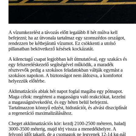
A vízumkezelést a távozás előtt legalább 8 hét múlva kell
befejezni; ha az útvonala tartalmaz egy szomszédos országot,
rendezzen be kétbejáratú vízumot. Ez csökkenti a utolsó
pillanatban bekövetkező késések kockázatát.
A kilenctagú csapat legjobban két útmutatóval, egy szakács és
egy felszereléskezelő segítségével működik, a maradék
résztvevők pedig a szokásos feladatokban váltják egymást a
szokásos napokon. A biztonságot nem áldozva, a komfortot
helyezzük előtérbe.
Aklimatizációs ablak hét napot foglal magába egy pótnapot.
Maga célok: megérteni a magasságra való reakciókat, kezelni
a magasságnövekedést, és egy héten belül befejezni.
Tartalmazzon könnyű edzést, hidratációt, és alvási diszciplínát
a regeneráció maximalizálásához.
Cheget akklimatizációs kör: kezdj 2100-2500 méteren, haladj
3000-3500 méterig, majd térj vissza a menedékhelyre. A
felvonó időt takarít, de a csomagok ne legyenek 12-14 kg-nál