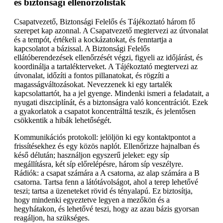
és biztonsági ellenőrzőlisták
Csapatvezető, Biztonsági Felelős és Tájékoztató három fő
szerepet kap azonnal. A Csapatvezető megtervezi az útvonalat
és a tempót, értékeli a kockázatokat, és fenntartja a
kapcsolatot a bázissal. A Biztonsági Felelős
ellátóberendezések ellenőrzését végzi, figyeli az időjárást, és
koordinálja a tartalékterveket. A Tájékoztató megtervezi az
útvonalat, időzíti a fontos pillanatokat, és rögzíti a
magasságváltozásokat. Nevezzenek ki egy tartalék
kapcsolattartót, ha a jel gyenge. Mindenki ismeri a feladatait, a
nyugati diszciplínát, és a biztonságra való koncentrációt. Ezek
a gyakorlatok a csapatot koncentrálttá teszik, és jelentősen
csökkentik a hibák lehetőségét.
Kommunikációs protokoll: jelöljön ki egy kontaktpontot a
frissítésekhez és egy közös naplót. Ellenőrizze hajnalban és
késő délután; használjon egyszerű jeleket: egy síp
megállításra, két síp előrelépésre, három síp veszélyre.
Rádiók: a csapat számára a A csatorna, az alap számára a B
csatorna. Tartsa fenn a látótávolságot, ahol a terep lehetővé
teszi; tartsa a üzeneteket rövid és tényalapú. Ez biztosítja,
hogy mindenki egyeztetve legyen a mezőkön és a
hegyhátakon, és lehetővé teszi, hogy az azau bázis gyorsan
reagáljon, ha szükséges.