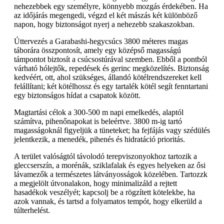
nehezebbek egy személyre, könnyebb mozgás érdekében. Ha
az időjárás megengedi, végzd el két mászás két különböző
napon, hogy biztonságot nyerj a nehezebb szakaszokban.
Úttervezés a Garabashi-hegycsúcs 3800 méteres magas
táborára összpontosít, amely egy középső magasságú
támpontot biztosít a csúcsostúrával szemben. Ebből a pontból
várható hólejtők, repedések és gerinc megközelítés. Biztonság
kedvéért, ott, ahol szükséges, állandó kötélrendszereket kell
felállítani; két kötélhossz és egy tartalék kötél segít fenntartani
egy biztonságos hídat a csapatok között.
Magtartási célok a 300-500 m napi emelkedés, alaptól
számítva, pihenőnapokat is beleértve. 3800 m-ig tartó
magasságoknál figyeljük a tüneteket; ha fejfájás vagy szédülés
jelentkezik, a menedék, pihenés és hidratáció prioritás.
A terület valóságtól távolodó terepviszonyokhoz tartozik a
gleccserszín, a morénák, sziklafalak és egyes helyeken az ősi
lávamezők a természetes látványosságok közelében. Tartozzk
a megjelölt útvonalakon, hogy minimalizáld a rejtett
hasadékok veszélyét; kapcsolj be a rögzített kötelekbe, ha
azok vannak, és tartsd a folyamatos tempót, hogy elkerüld a
túlterhelést.