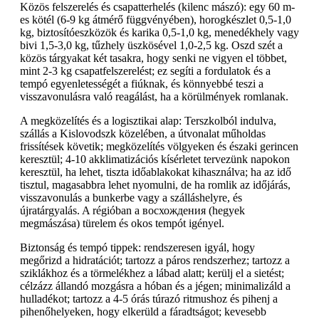
Közös felszerelés és csapatterhelés (kilenc mászó): egy 60 m-
es kötél (6-9 kg átmérő függvényében), horogkészlet 0,5-1,0
kg, biztosítóeszközök és karika 0,5-1,0 kg, menedékhely vagy
bivi 1,5-3,0 kg, tűzhely üszkösével 1,0-2,5 kg. Oszd szét a
közös tárgyakat két tasakra, hogy senki ne vigyen el többet,
mint 2-3 kg csapatfelszerelést; ez segíti a fordulatok és a
tempó egyenletességét a fiúknak, és könnyebbé teszi a
visszavonulásra való reagálást, ha a körülmények romlanak.
A megközelítés és a logisztikai alap: Terszkolból indulva,
szállás a Kislovodszk közelében, a útvonalat műholdas
frissítések követik; megközelítés völgyeken és északi gerincen
keresztül; 4-10 akklimatizációs kísérletet tervezünk napokon
keresztül, ha lehet, tiszta időablakokat kihasználva; ha az idő
tisztul, magasabbra lehet nyomulni, de ha romlik az időjárás,
visszavonulás a bunkerbe vagy a szálláshelyre, és
újratárgyalás. A régióban a восхождения (hegyek
megmászása) türelem és okos tempót igényel.
Biztonság és tempó tippek: rendszeresen igyál, hogy
megőrizd a hidratációt; tartozz a páros rendszerhez; tartozz a
sziklákhoz és a törmelékhez a lábad alatt; kerülj el a sietést;
célzázz állandó mozgásra a hóban és a jégen; minimalizáld a
hulladékot; tartozz a 4-5 órás túrazó ritmushoz és pihenj a
pihenőhelyeken, hogy elkerüld a fáradtságot; kevesebb