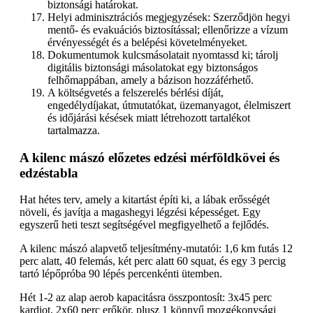
biztonsági határokat.
Helyi adminisztrációs megjegyzések: Szerződjön hegyi
mentő- és evakuációs biztosítással; ellenőrizze a vízum
érvényességét és a belépési követelményeket.
Dokumentumok kulcsmásolatait nyomtassd ki; tárolj
digitális biztonsági másolatokat egy biztonságos
felhőmappában, amely a bázison hozzáférhető.
A költségvetés a felszerelés bérlési díját,
engedélydíjakat, útmutatókat, üzemanyagot, élelmiszert
és időjárási késések miatt létrehozott tartalékot
tartalmazza.
A kilenc mászó előzetes edzési mérföldkövei és
edzéstabla
Hat hétes terv, amely a kitartást építi ki, a lábak erősségét
növeli, és javítja a magashegyi légzési képességet. Egy
egyszerű heti teszt segítségével megfigyelhető a fejlődés.
A kilenc mászó alapvető teljesítmény-mutatói: 1,6 km futás 12
perc alatt, 40 felemás, két perc alatt 60 squat, és egy 3 percig
tartó lépőpróba 90 lépés percenkénti ütemben.
Hét 1-2 az alap aerob kapacitásra összpontosít: 3x45 perc
kardiot, 2x60 perc erőkör, plusz 1 könnyű mozgékonysági