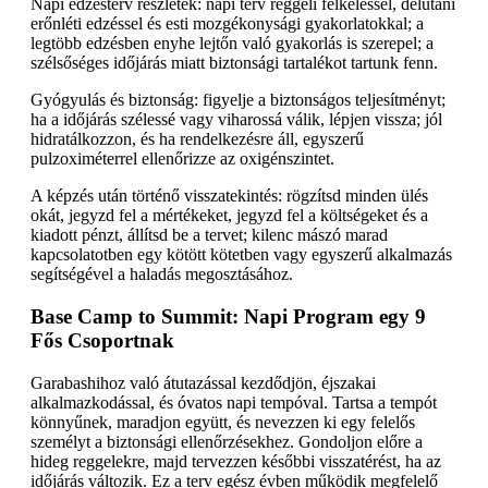
Napi edzésterv részletek: napi terv reggeli felkeléssel, délutáni
erőnléti edzéssel és esti mozgékonysági gyakorlatokkal; a
legtöbb edzésben enyhe lejtőn való gyakorlás is szerepel; a
szélsőséges időjárás miatt biztonsági tartalékot tartunk fenn.
Gyógyulás és biztonság: figyelje a biztonságos teljesítményt;
ha a időjárás szélessé vagy viharossá válik, lépjen vissza; jól
hidratálkozzon, és ha rendelkezésre áll, egyszerű
pulzoximéterrel ellenőrizze az oxigénszintet.
A képzés után történő visszatekintés: rögzítsd minden ülés
okát, jegyzd fel a mértékeket, jegyzd fel a költségeket és a
kiadott pénzt, állítsd be a tervet; kilenc mászó marad
kapcsolatotben egy kötött kötetben vagy egyszerű alkalmazás
segítségével a haladás megosztásához.
Base Camp to Summit: Napi Program egy 9
Fős Csoportnak
Garabashihoz való átutazással kezdődjön, éjszakai
alkalmazkodással, és óvatos napi tempóval. Tartsa a tempót
könnyűnek, maradjon együtt, és nevezzen ki egy felelős
személyt a biztonsági ellenőrzésekhez. Gondoljon előre a
hideg reggelekre, majd tervezzen későbbi visszatérést, ha az
időjárás változik. Ez a terv egész évben működik megfelelő