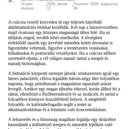
15 perc
2026. január
Frissítve: 2026. augusztus
•
•
olvasás
17.
06.
A csúcsra vezető közvetlen út egy teljesen kipróbált
akklimatizációs blokkal kezdődik. Két nap a bázisövezetben,
majd óvatosan egy közepes magasságú tábor felé. Ha az
időjárás enged, tovább lehet emelkedni. A térségben
érdeklődő utazók egy kevésbé meredek keleti útvonalat is
figyelembe vehetnek, figyelve a természetes vonásokat,
hóhalmokat és potenciális veszélyeket. Ha a csúcsra időben
szeretnéd eljutni, a cél világos marad: tartsd a tempót és
maradj biztonságban.
A hidratáció központi szerepet játszik: rendszeresen igyál egy
literes palackból, célzva legalább három-négy liter folyadékot
naponta, hogy pótolhassad a magaslaton tapasztalt száraz
levegőt. Amikor egy magas táborba érkezel, korán állítsd fel a
sátrat, ellenőrizd a főzőberendezést és az izolációt, és tartsd a
folyadékot könnyen hozzáférhető helyen. A megfelelő
folyadék- és kalóriabefogadás segíti a testet az
alkalmazkodásban és a feladatra való koncentrálásban.
A felszerelés és a biztonság magában foglalja egy túrázóbot
használatát a különböző terepen és meredek lejtőkön való