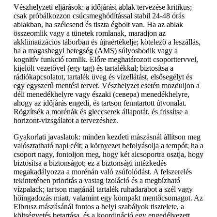
Vészhelyzeti eljárások: a időjárási ablak tervezése kritikus;
csak próbálkozzon csúcsmeghódítással stabil 24-48 órás
ablakban, ha szélcsend és tiszta égbolt van. Ha az ablak
összeomlik vagy a tünetek romlanak, maradjon az
akklimatizációs táborban és újraértékelje; kötelező a leszállás,
ha a magashegyi betegség (AMS) súlyosbodik vagy a
kognitív funkció romlik. Előre meghatározott csoporttervvel,
kijelölt vezetővel (egy tag) és tartalékkal; biztosítsa a
rádiókapcsolatot, tartalék üveg és vízellátást, elsősegélyt és
egy egyszerű mentési tervet. Vészhelyzet esetén mozduljon a
déli menedékhelyre vagy északi (севера) menedékhelyre,
ahogy az időjárás engedi, és tartson fenntartott útvonalat.
Rögzítsék a morénák és gleccserek állapotát, és frissítse a
horizont-vizsgálatot a tervezéshez.
Gyakorlati javaslatok: minden kezdeti mászásnál állítson meg
valósztatható napi célt; a környezet befolyásolja a tempót; ha a
csoport nagy, fontoljon meg, hogy két alcsoportra osztja, hogy
biztosítsa a biztonságot; ez a biztonsági intézkedés
megakadályozza a morénán való zsúfolódást. A felszerelés
tekintetében prioritás a vastag izoláció és a megbízható
vízpalack; tartson magánál tartalék ruhadarabot a szél vagy
hőingadozás miatt, valamint egy kompakt mentőcsomagot. Az
Elbrusz mászásánál fontos a helyi szabályok tisztelete, a
költségvetés betartása, és a koordináció egy engedélyezett