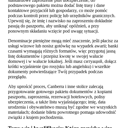
standardowe zaproszenie plus ubezpieczenie; do
podstawowego pakietu można dodać listę trasy i dane
kontaktowe przyjaciół lub gospodarzy, co może pomóc
podczas kontroli przez policję lub urzędników granicznych.
Upewnij się, że imię i nazwisko na zaproszeniu dokładnie
pasują do paszportu, aby uniknąć opóźnień, a przy
ponownym składaniu wzięcie pod uwagę sytuacji.
Denominacje pieniężne mogą mieć znaczenie, jeśli płacisz za
usługi wizowe lub nosisz gotówkę na wypadek awarii; banki
czasami wymagają różnych formatów, więc przygotuj jasną
listę dokumentów i przepisz kwotę w swojej walucie
domowej i w walucie lokalnej. Jeśli masz ситуаций, dołącz
krótki wyjaśnienie (po rosyjsku lub angielsku) i wszelkie
dokumenty potwierdzające Twój przypadek podczas
przeglądu.
Aby uprościć proces, Canberra i inne stolice zalecają
przygotowanie gotowego pakietu dokumentów z kopiami
paszportu, zaproszenia, rezerwacji hotelowych, polisy
ubezpieczenia, a także listu wyjaśniającego; imię, data
urodzenia i obywatelstwo muszą być zgodne we wszystkich
materiałach; dodanie biletu powrotnego pomaga udowodnić
związki z krajem pochodzenia.