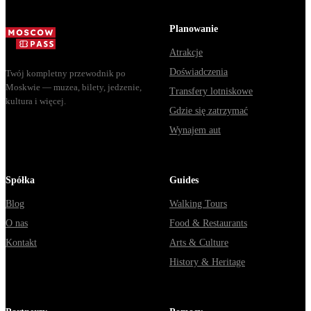
из Москвы
способы уехат
через
из...
Planowanie
Владими...
Atrakcje
Doświadczenia
Twój kompletny przewodnik po
Moskwie — muzea, bilety, jedzenie,
Transfery lotniskowe
kultura i więcej.
Gdzie się zatrzymać
Wynajem aut
Spółka
Guides
Blog
Walking Tours
O nas
Food & Restaurants
Kontakt
Arts & Culture
History & Heritage