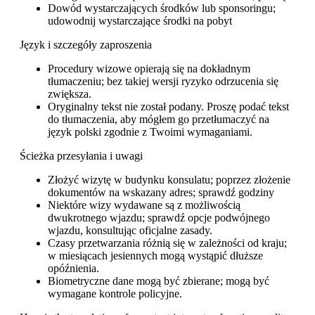
Dowód wystarczających środków lub sponsoringu;
udowodnij wystarczające środki na pobyt
Język i szczegóły zaproszenia
Procedury wizowe opierają się na dokładnym
tłumaczeniu; bez takiej wersji ryzyko odrzucenia się
zwiększa.
Oryginalny tekst nie został podany. Proszę podać tekst
do tłumaczenia, aby mógłem go przetłumaczyć na
język polski zgodnie z Twoimi wymaganiami.
Ścieżka przesyłania i uwagi
Złożyć wizytę w budynku konsulatu; poprzez złożenie
dokumentów na wskazany adres; sprawdź godziny
Niektóre wizy wydawane są z możliwością
dwukrotnego wjazdu; sprawdź opcje podwójnego
wjazdu, konsultując oficjalne zasady.
Czasy przetwarzania różnią się w zależności od kraju;
w miesiącach jesiennych mogą wystąpić dłuższe
opóźnienia.
Biometryczne dane mogą być zbierane; mogą być
wymagane kontrole policyjne.