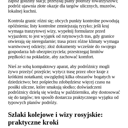
zapisz godziny stacji; przesyłaj plany podróży towarzyszowi;
podróż ujawnia złote okazje dla targów ulicznych, muzeów,
lokalnej kuchni.
Kontrola granic różni się; obcych punkty kontrolne powodują
opóźnienia; listy kontrolne zmniejszają ryzyko; jeśli kraj
wymaga tranzytowej wizy, wypełnij formularze przed
wyjazdem; to jest wyjątek od rutynowych tras, gdy granice
otwierają się nieregularnie; trasa przez różne klimaty wymaga
warstwowej odzieży; złoż dokumenty wcześnie do swojego
gospodarza lub ubezpieczyciela; przestrzegaj limitów
prędkości na pokładzie, aby zachować komfort.
Nieś ze sobą kompaktowy aparat, aby podróżnicy mogli
żywo przeżyć przejście; wytycz trasę przez obce kraje z
krótkimi notatkami; uwzględnij kilka obszarów bogatych w
dziedzictwo; bez pośpiechu zdobędziesz więcej czasu na
posiłki uliczne, które smakują słodko; doświadczeni
podróżnicy dzielą się wiedzą w październiku, aby dostosować
się do targów; ten sposób dostarcza praktycznego wyjątku od
typowych planów podróży.
Szlaki kolejowe i wizy rosyjskie:
praktyczne kroki