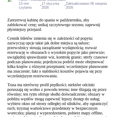
13 min
17 stycznia
Zaktualizowano 06 sierpnia
•
•
czytania
2026
2026
Zarezerwuj kabinę do spania w październiku, aby
zablokować cenę; unikaj szczytowego sezonu; zapewnij
płynniejszy przejazd.
Cennik biletów zmienia się w zależności od popytu;
zazwyczaj opcje takie jak dolne miejsca są tańsze;
przewoźnicy stosują zarządzanie wydajnością; rozważ
rezerwację w obszarach o wysokim popycie jako pierwsze;
uwzględnij sprawdzanie wiz, kontrolę granic; strefy czasowe
podczas planowania; pojedyncza podróż może obejmować
kilka krajów z różnymi przepisami; wcześniejsze planowanie
ma znaczenie; fakt o stabilności kosztów pojawia się przy
wcześniejszym rezerwowaniu.
Trasa ma nierówny profil prędkości; niektóre odcinki
poruszają się wolno z powodu terenu; inne ślizgają się przez
równiny; ten rytm oferuje słodki doświadczenie; obszary w
pobliżu węzłów mogą zapewnić lepszy dostęp do usług;
wybierz okno od strony odległej od silników, aby ograniczyć
ruch; trzymaj wartościowe przedmioty w bezpiecznym
woreczku; planuj z wyprzedzeniem, pobierz mapy offline,