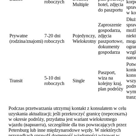
roboczych
korp
Multiple
hotel, zdjęcia
spra
do paszportu
w ko
Dłuż
Zaproszenie
spra
gospodarza,
możl
Prywatne
7-20 dni
Pojedynczy,
zdjęcia
niek
(rodzina/znajomi)
roboczych
Wielokrotny
paszportowe,
mogą
dokumenty
ogra
gospodarza
wzgl
naro
Potw
koni
Paszport,
kons
5-10 dni
wiza na
Transit
Single
wszy
roboczych
kolejny kraj,
podr
plan podróży
wyma
tran
Podczas przetwarzania utrzymuj kontakt z konsulatem w celu
uzyskania aktualizacji; jeśli przekroczyć granicę (пересекать)
w okresie podróży, przydatna jest wariant wielokrotnego
wjazdu (варианта), szczególnie dla tras powracających przez
Petersburg lub inne międzynarodowe węzły. W niektórych
przypadkach sprawdź dostępność wiadomości wizowej w