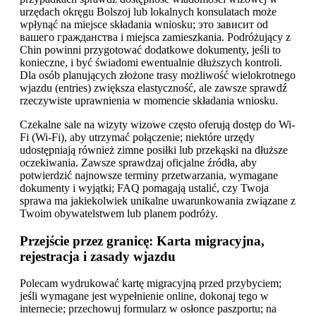
urzędach okręgu Bolszoj lub lokalnych konsulatach może
wpłynąć na miejsce składania wniosku; это зависит od
вашего гражданства i miejsca zamieszkania. Podróżujący z
Chin powinni przygotować dodatkowe dokumenty, jeśli to
konieczne, i być świadomi ewentualnie dłuższych kontroli.
Dla osób planujących złożone trasy możliwość wielokrotnego
wjazdu (entries) zwiększa elastyczność, ale zawsze sprawdź
rzeczywiste uprawnienia w momencie składania wniosku.
Czekalne sale na wizyty wizowe często oferują dostęp do Wi-
Fi (Wi-Fi), aby utrzymać połączenie; niektóre urzędy
udostępniają również zimne posiłki lub przekąski na dłuższe
oczekiwania. Zawsze sprawdzaj oficjalne źródła, aby
potwierdzić najnowsze terminy przetwarzania, wymagane
dokumenty i wyjątki; FAQ pomagają ustalić, czy Twoja
sprawa ma jakiekolwiek unikalne uwarunkowania związane z
Twoim obywatelstwem lub planem podróży.
Przejście przez granicę: Karta migracyjna,
rejestracja i zasady wjazdu
Polecam wydrukować kartę migracyjną przed przybyciem;
jeśli wymagane jest wypełnienie online, dokonaj tego w
internecie; przechowuj formularz w osłonce paszportu; na