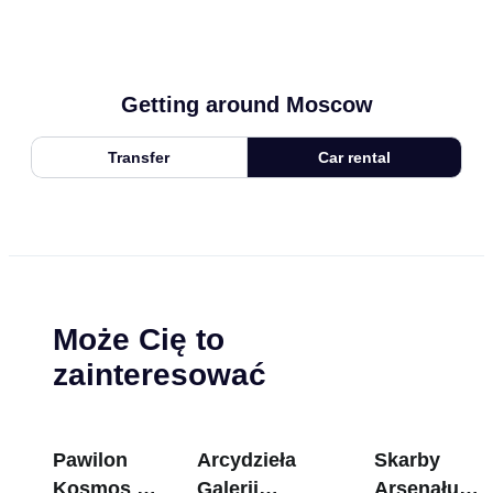
Getting around Moscow
Transfer
Car rental
Może Cię to
zainteresować
Pawilon
Arcydzieła
Skarby
Kosmos na
Galerii
Arsenału