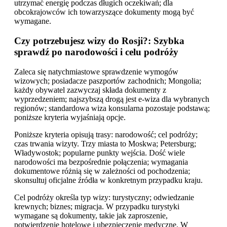
utrzymać energię podczas długich oczekiwań; dla
obcokrajowców ich towarzyszące dokumenty mogą być
wymagane.
Czy potrzebujesz wizy do Rosji?: Szybka
sprawdź po narodowości i celu podróży
Zaleca się natychmiastowe sprawdzenie wymogów
wizowych; posiadacze paszportów zachodnich; Mongolia;
każdy obywatel zazwyczaj składa dokumenty z
wyprzedzeniem; najszybszą drogą jest e-wiza dla wybranych
regionów; standardowa wiza konsularna pozostaje podstawą;
poniższe kryteria wyjaśniają opcje.
Poniższe kryteria opisują trasy: narodowość; cel podróży;
czas trwania wizyty. Trzy miasta to Moskwa; Petersburg;
Władywostok; popularne punkty wejścia. Dość wiele
narodowości ma bezpośrednie połączenia; wymagania
dokumentowe różnią się w zależności od pochodzenia;
skonsultuj oficjalne źródła w konkretnym przypadku kraju.
Cel podróży określa typ wizy: turystyczny; odwiedzanie
krewnych; biznes; migracja. W przypadku turystyki
wymagane są dokumenty, takie jak zaproszenie,
potwierdzenie hotelowe i ubezpieczenie medyczne. W