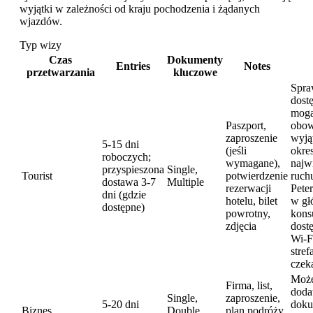
wyjątki w zależności od kraju pochodzenia i żądanych
wjazdów.
Typ wizy
Czas
Dokumenty
Entries
Notes
przetwarzania
kluczowe
Spra
dost
mog
Paszport,
obow
zaproszenie
wyją
5-15 dni
(jeśli
okre
roboczych;
wymagane),
najw
przyspieszona
Single,
Tourist
potwierdzenie
ruch
dostawa 3-7
Multiple
rezerwacji
Pete
dni (gdzie
hotelu, bilet
w gł
dostępne)
powrotny,
kons
zdjęcia
dostę
Wi-F
stref
czek
Moż
Firma, list,
doda
Single,
zaproszenie,
5-20 dni
dok
Biznes
Double,
plan podróży,