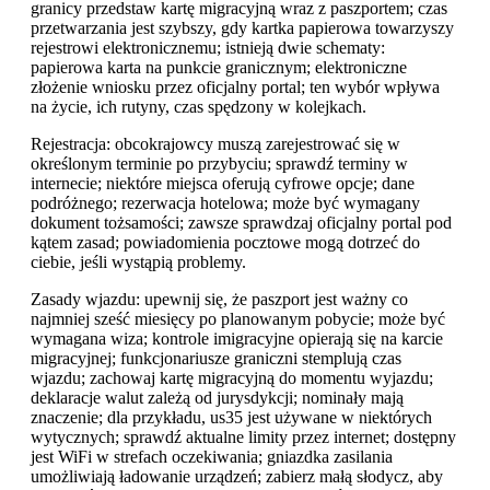
granicy przedstaw kartę migracyjną wraz z paszportem; czas
przetwarzania jest szybszy, gdy kartka papierowa towarzyszy
rejestrowi elektronicznemu; istnieją dwie schematy:
papierowa karta na punkcie granicznym; elektroniczne
złożenie wniosku przez oficjalny portal; ten wybór wpływa
na życie, ich rutyny, czas spędzony w kolejkach.
Rejestracja: obcokrajowcy muszą zarejestrować się w
określonym terminie po przybyciu; sprawdź terminy w
internecie; niektóre miejsca oferują cyfrowe opcje; dane
podróżnego; rezerwacja hotelowa; może być wymagany
dokument tożsamości; zawsze sprawdzaj oficjalny portal pod
kątem zasad; powiadomienia pocztowe mogą dotrzeć do
ciebie, jeśli wystąpią problemy.
Zasady wjazdu: upewnij się, że paszport jest ważny co
najmniej sześć miesięcy po planowanym pobycie; może być
wymagana wiza; kontrole imigracyjne opierają się na karcie
migracyjnej; funkcjonariusze graniczni stemplują czas
wjazdu; zachowaj kartę migracyjną do momentu wyjazdu;
deklaracje walut zależą od jurysdykcji; nominały mają
znaczenie; dla przykładu, us35 jest używane w niektórych
wytycznych; sprawdź aktualne limity przez internet; dostępny
jest WiFi w strefach oczekiwania; gniazdka zasilania
umożliwiają ładowanie urządzeń; zabierz małą słodycz, aby