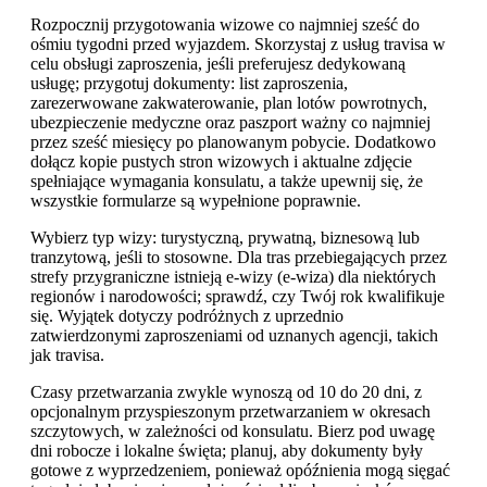
Rozpocznij przygotowania wizowe co najmniej sześć do
ośmiu tygodni przed wyjazdem. Skorzystaj z usług travisa w
celu obsługi zaproszenia, jeśli preferujesz dedykowaną
usługę; przygotuj dokumenty: list zaproszenia,
zarezerwowane zakwaterowanie, plan lotów powrotnych,
ubezpieczenie medyczne oraz paszport ważny co najmniej
przez sześć miesięcy po planowanym pobycie. Dodatkowo
dołącz kopie pustych stron wizowych i aktualne zdjęcie
spełniające wymagania konsulatu, a także upewnij się, że
wszystkie formularze są wypełnione poprawnie.
Wybierz typ wizy: turystyczną, prywatną, biznesową lub
tranzytową, jeśli to stosowne. Dla tras przebiegających przez
strefy przygraniczne istnieją e-wizy (e-wiza) dla niektórych
regionów i narodowości; sprawdź, czy Twój rok kwalifikuje
się. Wyjątek dotyczy podróżnych z uprzednio
zatwierdzonymi zaproszeniami od uznanych agencji, takich
jak travisa.
Czasy przetwarzania zwykle wynoszą od 10 do 20 dni, z
opcjonalnym przyspieszonym przetwarzaniem w okresach
szczytowych, w zależności od konsulatu. Bierz pod uwagę
dni robocze i lokalne święta; planuj, aby dokumenty były
gotowe z wyprzedzeniem, ponieważ opóźnienia mogą sięgać