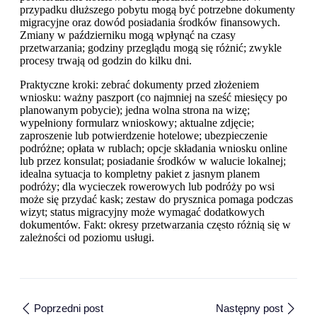
przypadku dłuższego pobytu mogą być potrzebne dokumenty
migracyjne oraz dowód posiadania środków finansowych.
Zmiany w październiku mogą wpłynąć na czasy
przetwarzania; godziny przeglądu mogą się różnić; zwykle
procesy trwają od godzin do kilku dni.
Praktyczne kroki: zebrać dokumenty przed złożeniem
wniosku: ważny paszport (co najmniej na sześć miesięcy po
planowanym pobycie); jedna wolna strona na wizę;
wypełniony formularz wnioskowy; aktualne zdjęcie;
zaproszenie lub potwierdzenie hotelowe; ubezpieczenie
podróżne; opłata w rublach; opcje składania wniosku online
lub przez konsulat; posiadanie środków w walucie lokalnej;
idealna sytuacja to kompletny pakiet z jasnym planem
podróży; dla wycieczek rowerowych lub podróży po wsi
może się przydać kask; zestaw do prysznica pomaga podczas
wizyt; status migracyjny może wymagać dodatkowych
dokumentów. Fakt: okresy przetwarzania często różnią się w
zależności od poziomu usługi.
Poprzedni post
Następny post