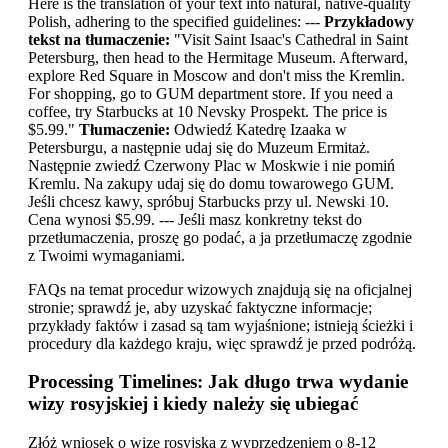
Here is the translation of your text into natural, native-quality
Polish, adhering to the specified guidelines: ---
Przykładowy
tekst na tłumaczenie:
"Visit Saint Isaac's Cathedral in Saint
Petersburg, then head to the Hermitage Museum. Afterward,
explore Red Square in Moscow and don't miss the Kremlin.
For shopping, go to GUM department store. If you need a
coffee, try Starbucks at 10 Nevsky Prospekt. The price is
$5.99."
Tłumaczenie:
Odwiedź Katedrę Izaaka w
Petersburgu, a następnie udaj się do Muzeum Ermitaż.
Następnie zwiedź Czerwony Plac w Moskwie i nie pomiń
Kremlu. Na zakupy udaj się do domu towarowego GUM.
Jeśli chcesz kawy, spróbuj Starbucks przy ul. Newski 10.
Cena wynosi $5.99. --- Jeśli masz konkretny tekst do
przetłumaczenia, proszę go podać, a ja przetłumaczę zgodnie
z Twoimi wymaganiami.
FAQs na temat procedur wizowych znajdują się na oficjalnej
stronie; sprawdź je, aby uzyskać faktyczne informacje;
przykłady faktów i zasad są tam wyjaśnione; istnieją ścieżki i
procedury dla każdego kraju, więc sprawdź je przed podróżą.
Processing Timelines: Jak długo trwa wydanie
wizy rosyjskiej i kiedy należy się ubiegać
Złóż wniosek o wizę rosyjską z wyprzedzeniem o 8-12