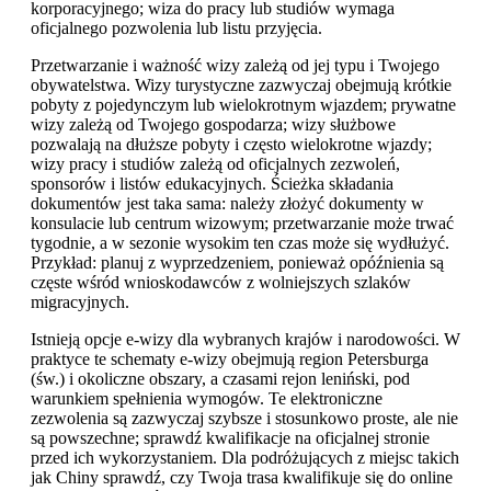
korporacyjnego; wiza do pracy lub studiów wymaga
oficjalnego pozwolenia lub listu przyjęcia.
Przetwarzanie i ważność wizy zależą od jej typu i Twojego
obywatelstwa. Wizy turystyczne zazwyczaj obejmują krótkie
pobyty z pojedynczym lub wielokrotnym wjazdem; prywatne
wizy zależą od Twojego gospodarza; wizy służbowe
pozwalają na dłuższe pobyty i często wielokrotne wjazdy;
wizy pracy i studiów zależą od oficjalnych zezwoleń,
sponsorów i listów edukacyjnych. Ścieżka składania
dokumentów jest taka sama: należy złożyć dokumenty w
konsulacie lub centrum wizowym; przetwarzanie może trwać
tygodnie, a w sezonie wysokim ten czas może się wydłużyć.
Przykład: planuj z wyprzedzeniem, ponieważ opóźnienia są
częste wśród wnioskodawców z wolniejszych szlaków
migracyjnych.
Istnieją opcje e-wizy dla wybranych krajów i narodowości. W
praktyce te schematy e-wizy obejmują region Petersburga
(św.) i okoliczne obszary, a czasami rejon leniński, pod
warunkiem spełnienia wymogów. Te elektroniczne
zezwolenia są zazwyczaj szybsze i stosunkowo proste, ale nie
są powszechne; sprawdź kwalifikacje na oficjalnej stronie
przed ich wykorzystaniem. Dla podróżujących z miejsc takich
jak Chiny sprawdź, czy Twoja trasa kwalifikuje się do online