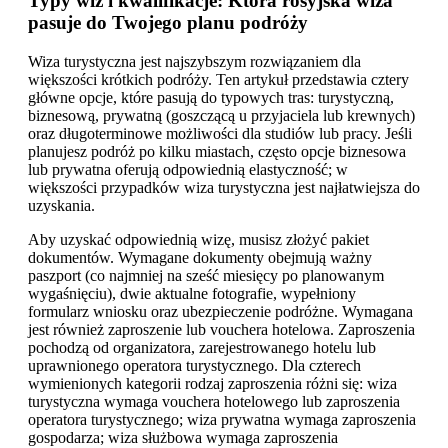
Typy wiz i kwalifikacje: Która rosyjska wiza
pasuje do Twojego planu podróży
Wiza turystyczna jest najszybszym rozwiązaniem dla
większości krótkich podróży. Ten artykuł przedstawia cztery
główne opcje, które pasują do typowych tras: turystyczną,
biznesową, prywatną (goszczącą u przyjaciela lub krewnych)
oraz długoterminowe możliwości dla studiów lub pracy. Jeśli
planujesz podróż po kilku miastach, często opcje biznesowa
lub prywatna oferują odpowiednią elastyczność; w
większości przypadków wiza turystyczna jest najłatwiejsza do
uzyskania.
Aby uzyskać odpowiednią wizę, musisz złożyć pakiet
dokumentów. Wymagane dokumenty obejmują ważny
paszport (co najmniej na sześć miesięcy po planowanym
wygaśnięciu), dwie aktualne fotografie, wypełniony
formularz wniosku oraz ubezpieczenie podróżne. Wymagana
jest również zaproszenie lub vouchera hotelowa. Zaproszenia
pochodzą od organizatora, zarejestrowanego hotelu lub
uprawnionego operatora turystycznego. Dla czterech
wymienionych kategorii rodzaj zaproszenia różni się: wiza
turystyczna wymaga vouchera hotelowego lub zaproszenia
operatora turystycznego; wiza prywatna wymaga zaproszenia
gospodarza; wiza służbowa wymaga zaproszenia