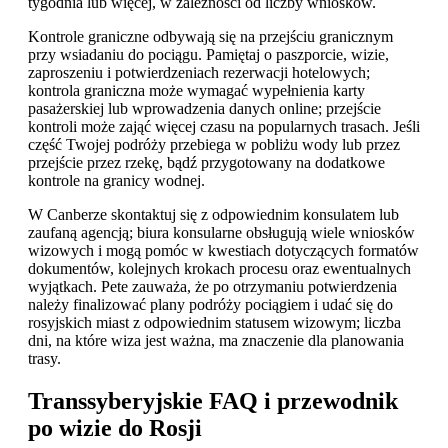
tygodnia lub więcej, w zależności od liczby wniosków.
Kontrole graniczne odbywają się na przejściu granicznym
przy wsiadaniu do pociągu. Pamiętaj o paszporcie, wizie,
zaproszeniu i potwierdzeniach rezerwacji hotelowych;
kontrola graniczna może wymagać wypełnienia karty
pasażerskiej lub wprowadzenia danych online; przejście
kontroli może zająć więcej czasu na popularnych trasach. Jeśli
część Twojej podróży przebiega w pobliżu wody lub przez
przejście przez rzekę, bądź przygotowany na dodatkowe
kontrole na granicy wodnej.
W Canberze skontaktuj się z odpowiednim konsulatem lub
zaufaną agencją; biura konsularne obsługują wiele wniosków
wizowych i mogą pomóc w kwestiach dotyczących formatów
dokumentów, kolejnych krokach procesu oraz ewentualnych
wyjątkach. Pete zauważa, że po otrzymaniu potwierdzenia
należy finalizować plany podróży pociągiem i udać się do
rosyjskich miast z odpowiednim statusem wizowym; liczba
dni, na które wiza jest ważna, ma znaczenie dla planowania
trasy.
Transsyberyjskie FAQ i przewodnik
po wizie do Rosji