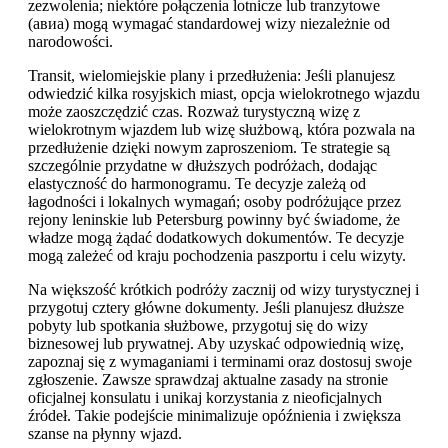
zezwolenia; niektóre połączenia lotnicze lub tranzytowe
(авиа) mogą wymagać standardowej wizy niezależnie od
narodowości.
Transit, wielomiejskie plany i przedłużenia: Jeśli planujesz
odwiedzić kilka rosyjskich miast, opcja wielokrotnego wjazdu
może zaoszczędzić czas. Rozważ turystyczną wizę z
wielokrotnym wjazdem lub wizę służbową, która pozwala na
przedłużenie dzięki nowym zaproszeniom. Te strategie są
szczególnie przydatne w dłuższych podróżach, dodając
elastyczność do harmonogramu. Te decyzje zależą od
łagodności i lokalnych wymagań; osoby podróżujące przez
rejony leninskie lub Petersburg powinny być świadome, że
władze mogą żądać dodatkowych dokumentów. Te decyzje
mogą zależeć od kraju pochodzenia paszportu i celu wizyty.
Na większość krótkich podróży zacznij od wizy turystycznej i
przygotuj cztery główne dokumenty. Jeśli planujesz dłuższe
pobyty lub spotkania służbowe, przygotuj się do wizy
biznesowej lub prywatnej. Aby uzyskać odpowiednią wizę,
zapoznaj się z wymaganiami i terminami oraz dostosuj swoje
zgłoszenie. Zawsze sprawdzaj aktualne zasady na stronie
oficjalnej konsulatu i unikaj korzystania z nieoficjalnych
źródeł. Takie podejście minimalizuje opóźnienia i zwiększa
szanse na płynny wjazd.