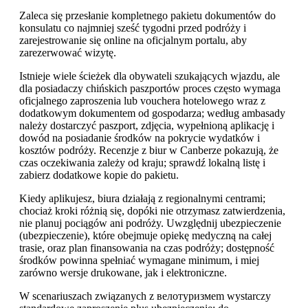
Zaleca się przesłanie kompletnego pakietu dokumentów do
konsulatu co najmniej sześć tygodni przed podróży i
zarejestrowanie się online na oficjalnym portalu, aby
zarezerwować wizytę.
Istnieje wiele ścieżek dla obywateli szukających wjazdu, ale
dla posiadaczy chińskich paszportów proces często wymaga
oficjalnego zaproszenia lub vouchera hotelowego wraz z
dodatkowym dokumentem od gospodarza; według ambasady
należy dostarczyć paszport, zdjęcia, wypełnioną aplikację i
dowód na posiadanie środków na pokrycie wydatków i
kosztów podróży. Recenzje z biur w Canberze pokazują, że
czas oczekiwania zależy od kraju; sprawdź lokalną listę i
zabierz dodatkowe kopie do pakietu.
Kiedy aplikujesz, biura działają z regionalnymi centrami;
chociaż kroki różnią się, dopóki nie otrzymasz zatwierdzenia,
nie planuj pociągów ani podróży. Uwzględnij ubezpieczenie
(ubezpieczenie), które obejmuje opiekę medyczną na całej
trasie, oraz plan finansowania na czas podróży; dostępność
środków powinna spełniać wymagane minimum, i miej
zarówno wersje drukowane, jak i elektroniczne.
W scenariuszach związanych z велотуризмem wystarczy