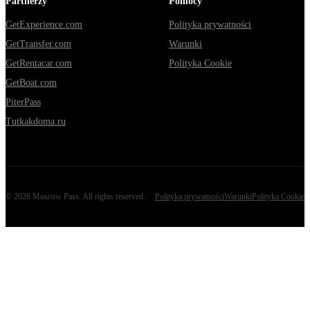
Partnerzy
Pomocy
GetExperience.com
Polityka prywatności
GetTransfer.com
Warunki
GetRentacar.com
Polityka Cookie
GetBoat.com
PiterPass
Tutkakdoma.ru
©
2026
Moscow Pass
. All rights reserved.
Polityka prywatności
Warunki
Polityka Cookie