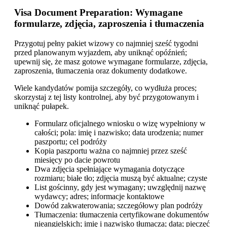
Visa Document Preparation: Wymagane
formularze, zdjęcia, zaproszenia i tłumaczenia
Przygotuj pełny pakiet wizowy co najmniej sześć tygodni
przed planowanym wyjazdem, aby uniknąć opóźnień;
upewnij się, że masz gotowe wymagane formularze, zdjęcia,
zaproszenia, tłumaczenia oraz dokumenty dodatkowe.
Wiele kandydatów pomija szczegóły, co wydłuża proces;
skorzystaj z tej listy kontrolnej, aby być przygotowanym i
uniknąć pułapek.
Formularz oficjalnego wniosku o wizę wypełniony w
całości; pola: imię i nazwisko; data urodzenia; numer
paszportu; cel podróży
Kopia paszportu ważna co najmniej przez sześć
miesięcy po dacie powrotu
Dwa zdjęcia spełniające wymagania dotyczące
rozmiaru; białe tło; zdjęcia muszą być aktualne; czyste
List gościnny, gdy jest wymagany; uwzględnij nazwę
wydawcy; adres; informacje kontaktowe
Dowód zakwaterowania; szczegółowy plan podróży
Tłumaczenia: tłumaczenia certyfikowane dokumentów
nieangielskich; imię i nazwisko tłumacza; data; pieczęć