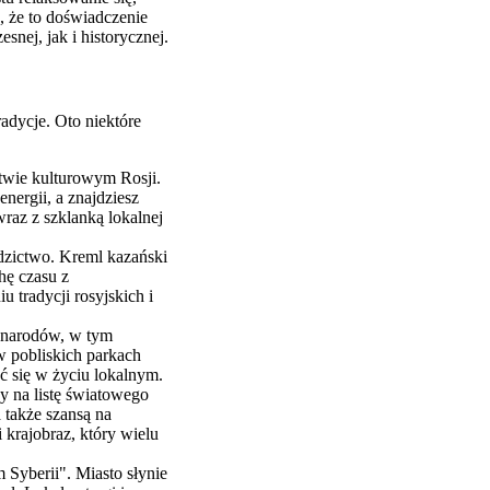
, że to doświadczenie
ej, jak i historycznej.
radycje. Oto niektóre
twie kulturowym Rosji.
nergii, a znajdziesz
wraz z szklanką lokalnej
edzictwo. Kreml kazański
chę czasu z
 tradycji rosyjskich i
 narodów, w tym
w pobliskich parkach
 się w życiu lokalnym.
y na listę światowego
także szansą na
 krajobraz, który wielu
 Syberii". Miasto słynie