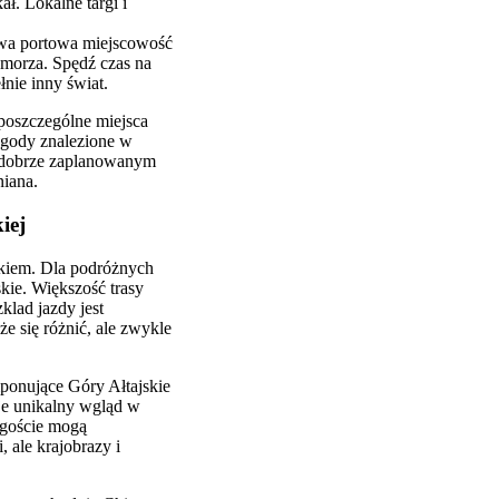
ł. Lokalne targi i
ywa portowa miejscowość
e morza. Spędź czas na
nie inny świat.
 poszczególne miejsca
gody znalezione w
Z dobrze zaplanowanym
iana.
iej
okiem. Dla podróżnych
skie. Większość trasy
klad jazdy jest
że się różnić, ale zwykle
ponujące Góry Ałtajskie
uje unikalny wgląd w
e goście mogą
, ale krajobrazy i