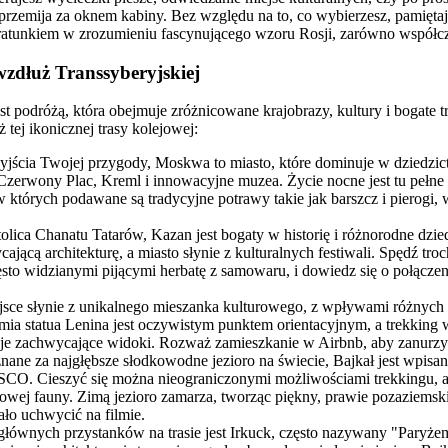
 przemija za oknem kabiny. Bez względu na to, co wybierzesz, pamiętaj
unkiem w zrozumieniu fascynującego wzoru Rosji, zarówno współczesn
wzdłuż Transsyberyjskiej
st podróżą, która obejmuje zróżnicowane krajobrazy, kultury i bogate t
tej ikonicznej trasy kolejowej:
jścia Twojej przygody, Moskwa to miasto, które dominuje w dziedzic
zerwony Plac, Kreml i innowacyjne muzea. Życie nocne jest tu pełne e
 w których podawane są tradycyjne potrawy takie jak barszcz i pierogi, 
olica Chanatu Tatarów, Kazan jest bogaty w historię i różnorodne dzi
ającą architekturę, a miasto słynie z kulturalnych festiwali. Spędź tro
sto widzianymi pijącymi herbatę z samowaru, i dowiedz się o połączeniu
jsce słynie z unikalnego mieszanka kulturowego, z wpływami różnych
ia statua Lenina jest oczywistym punktem orientacyjnym, a trekking 
je zachwycające widoki. Rozważ zamieszkanie w Airbnb, aby zanurzyć
znane za najgłębsze słodkowodne jezioro na świecie, Bajkał jest wpisan
CO. Cieszyć się można nieograniczonymi możliwościami trekkingu, a 
owej fauny. Zimą jezioro zamarza, tworząc piękny, prawie pozaziemski
ło uchwycić na filmie.
głównych przystanków na trasie jest Irkuck, często nazywany "Paryżem