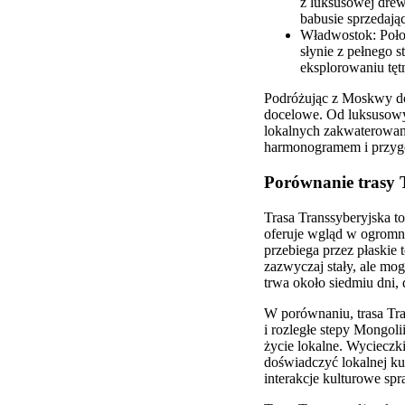
z luksusowej drew
babusie sprzedają
Władwostok: Poło
słynie z pełnego s
eksplorowaniu tęt
Podróżując z Moskwy do 
docelowe. Od luksusowy
lokalnych zakwaterowani
harmonogramem i przygo
Porównanie trasy 
Trasa Transsyberyjska t
oferuje wgląd w ogromne 
przebiega przez płaskie
zazwyczaj stały, ale mog
trwa około siedmiu dni,
W porównaniu, trasa Tra
i rozległe stepy Mongol
życie lokalne. Wycieczki
doświadczyć lokalnej kul
interakcje kulturowe spr