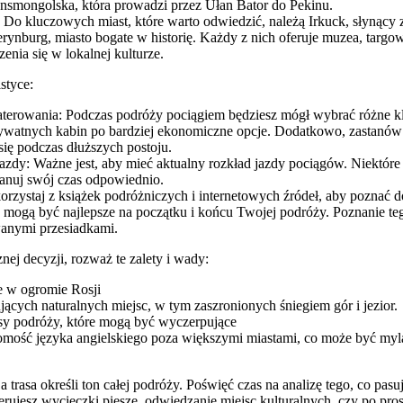
ransmongolska, która prowadzi przez Ułan Bator do Pekinu.
 Do kluczowych miast, które warto odwiedzić, należą Irkuck, słynący z 
terynburg, miasto bogate w historię. Każdy z nich oferuje muzea, targ
enia się w lokalnej kulturze.
styce:
erowania: Podczas podróży pociągiem będziesz mógł wybrać różne kla
watnych kabin po bardziej ekonomiczne opcje. Dodatkowo, zastanów s
się podczas dłuższych postoju.
azdy: Ważne jest, aby mieć aktualny rozkład jazdy pociągów. Niektó
anuj swój czas odpowiednio.
korzystaj z książek podróżniczych i internetowych źródeł, aby poznać d
cze mogą być najlepsze na początku i końcu Twojej podróży. Poznanie t
anymi przesiadkami.
nej decyzji, rozważ te zalety i wady:
e w ogromie Rosji
ących naturalnych miejsc, w tym zaszronionych śniegiem gór i jezior.
sy podróży, które mogą być wyczerpujące
omość języka angielskiego poza większymi miastami, co może być myl
rasa określi ton całej podróży. Poświęć czas na analizę tego, co pasu
rujesz wycieczki piesze, odwiedzanie miejsc kulturalnych, czy po pros