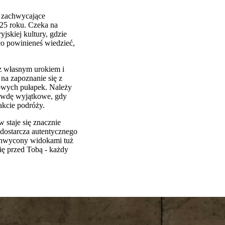
i zachwycające
25 roku. Czeka na
jskiej kultury, gdzie
co powinieneś wiedzieć,
 z własnym urokiem i
na zapoznanie się z
powych pułapek. Należy
rawdę wyjątkowe, gdy
akcie podróży.
 staje się znacznie
 dostarcza autentycznego
achwycony widokami tuż
ię przed Tobą - każdy