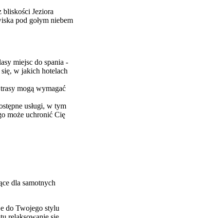
bliskości Jeziora
owiska pod gołym niebem
sy miejsc do spania -
ię, w jakich hotelach
re trasy mogą wymagać
ostępne usługi, w tym
ego może uchronić Cię
ące dla samotnych
je do Twojego stylu
tu relaksowanie się,