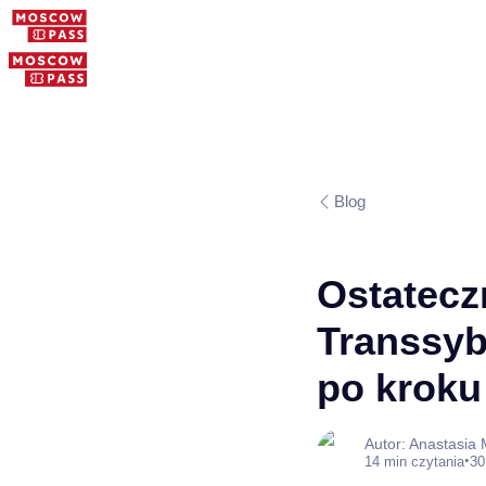
Blog
Ostatecz
Transsyb
po kroku
Autor: Anastasia
•
14 min czytania
30