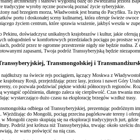
nianej architektury i stanowi wygodną bazę do zwiedzania jeziora Bajka
ce tradycyjne wyroby ręczne pozwolą poznać życie syberyjskie.
żony nad brzegiem morza, Władwostok jest bramą do Pacyfiku. Ta ż
tatków portu i doskonałej sceny kulinarnej, która oferuje świeże owoc
niącego życiem centrum, które sprawia wrażenie, jakbyś weszła w zupeł
Pekinu, doświadczysz unikalnych krajobrazów i kultur, jakie oferują
ch udogodnień w komfortowych przedziałach pociągu po prostsze wy
ach, podróż przez te ogromne przestrzenie nigdy nie będzie nudna. 
towanymi zapasami, Twoja podróż Transsyberyjską będzie niezapomn
Transsyberyjskiej, Transmongolskiej i Transmandżursk
o najdłuższy na świecie rejs pociągiem, łączący Moskwa z Władywost
krajobrazy Rosji, przejeżdżając przez lasy, jeziora i nawet Góry Ural
 tereny, co pozwala podziwiać piękne widoki północnych regionów. Roz
ą wystąpić opóźnienia, dlatego zaleca się cierpliwość. Czas trwania mo
 dając wystarczająco dużo czasu na eksplorację brzegów wzdłuż trasy.
nsmongolska odbiega od Transsyberyjskiej, prezentując podróżnym im
ii. Wjeżdżając do Mongolii, pociąg przecina pagórkowate tereny i ofer
 w Mongolii często skupiają się na eksploracji tradycyjnych jurt, gdzi
tury. Podróż jest krótsza niż Transsyberyjska, trwając około sześciu dni
awiają, że warto poświęcić na nią czas.