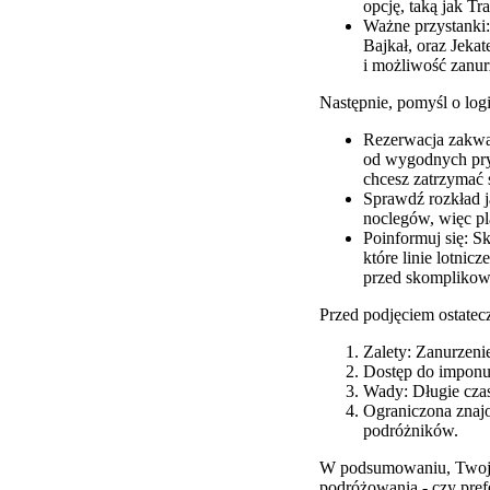
opcję, taką jak T
Ważne przystanki:
Bajkał, oraz Jeka
i możliwość zanurz
Następnie, pomyśl o logi
Rezerwacja zakwat
od wygodnych pry
chcesz zatrzymać 
Sprawdź rozkład j
noclegów, więc pl
Poinformuj się: S
które linie lotni
przed skomplikow
Przed podjęciem ostatecz
Zalety: Zanurzeni
Dostęp do imponuj
Wady: Długie cza
Ograniczona znaj
podróżników.
W podsumowaniu, Twoja t
podróżowania - czy prefe