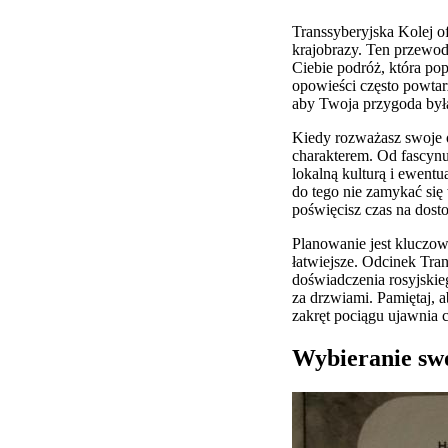
Transsyberyjska Kolej o
krajobrazy. Ten przewo
Ciebie podróż, która pop
opowieści często powtarz
aby Twoja przygoda był
Kiedy rozważasz swoje o
charakterem. Od fascynu
lokalną kulturą i ewent
do tego nie zamykać si
poświęcisz czas na dost
Planowanie jest kluczow
łatwiejsze. Odcinek Tra
doświadczenia rosyjskie
za drzwiami. Pamiętaj, a
zakręt pociągu ujawnia 
Wybieranie swo