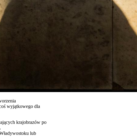
worzenia
 coś wyjątkowego dla
cających krajobrazów po
.
o Władywostoku lub