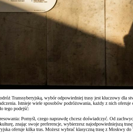
odróż Transsyberyjską, wybór odpowiedniej trasy jest kluczowy dla st
czenia. Istnieje wiele sposobów podróżowania, każdy z nich oferuje
do tego podejść:
teresowania: Pomyśl, czego naprawdę chcesz doświadczyć. Od zachwy
kulturę, znając swoje preferencje, wybierzesz najodpowiedniejszą trasę
yjska oferuje kilka tras. Możesz wybrać klasyczną trasę z Moskwy d