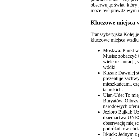
obserwując świat, który
może być prawdziwym rat
Kluczowe miejsca 
Transsyberyjska Kolej je
kluczowe miejsca wzdłuż 
Moskwa: Punkt wy
Musisz zobaczyć C
wiele restauracji,
wódki.
Kazan: Dawniej st
prezentuje zachwyc
mieszkańcami, czę
tatarskich.
Ulan-Ude: To mie
Buryatów. Olbrzym
narodowych oferu
Jezioro Bajkał: U
dziedzictwa UNES
obserwację miejsc
podróżników chcia
Irkuck: Jednym z 