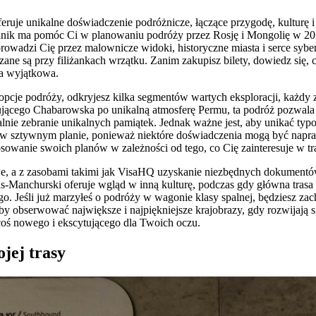
feruje unikalne doświadczenie podróżnicze, łączące przygodę, kulturę 
dnik ma pomóc Ci w planowaniu podróży przez Rosję i Mongolię w 20
rowadzi Cię przez malownicze widoki, historyczne miasta i serce sybery
ane są przy filiżankach wrzątku. Zanim zakupisz bilety, dowiedz się, 
a wyjątkowa.
pcje podróży, odkryjesz kilka segmentów wartych eksploracji, każdy
jącego Chabarowska po unikalną atmosferę Permu, ta podróż pozwala 
ualnie zebranie unikalnych pamiątek. Jednak ważne jest, aby unikać ty
ę w sztywnym planie, ponieważ niektóre doświadczenia mogą być nap
osowanie swoich planów w zależności od tego, co Cię zainteresuje w tr
e, a z zasobami takimi jak VisaHQ uzyskanie niezbędnych dokumentów
ns-Manchurski oferuje wgląd w inną kulturę, podczas gdy główna trasa
go. Jeśli już marzyłeś o podróży w wagonie klasy spalnej, będziesz z
by obserwować największe i najpiękniejsze krajobrazy, gdy rozwijają s
coś nowego i ekscytującego dla Twoich oczu.
jej trasy