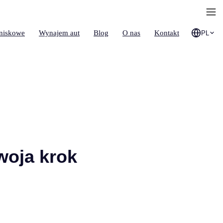
tniskowe
Wynajem aut
Blog
O nas
Kontakt
PL
woja krok