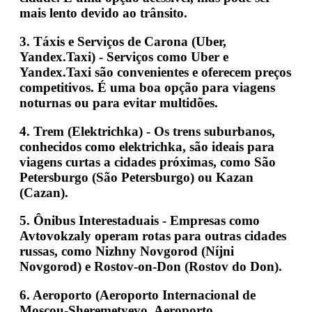
mais lento devido ao trânsito.
3.
Táxis e Serviços de Carona (Uber,
Yandex.Taxi)
- Serviços como
Uber
e
Yandex.Taxi
são convenientes e oferecem preços
competitivos. É uma boa opção para viagens
noturnas ou para evitar multidões.
4.
Trem (Elektrichka)
- Os trens suburbanos,
conhecidos como
elektrichka
, são ideais para
viagens curtas a cidades próximas, como
São
Petersburgo (São Petersburgo)
ou
Kazan
(Cazan)
.
5.
Ônibus Interestaduais
- Empresas como
Avtovokzaly
operam rotas para outras cidades
russas, como
Nizhny Novgorod (Níjni
Novgorod)
e
Rostov-on-Don (Rostov do Don)
.
6.
Aeroporto (Aeroporto Internacional de
Moscou-Sheremetyevo, Aeroporto