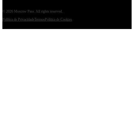
©
2026
Moscow Pass
. All rights reserved.
Política de Privacidade
Termos
Política de Cookies