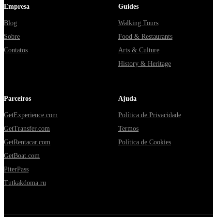
Empresa
Guides
Blog
Walking Tours
Sobre
Food & Restaurants
Contatos
Arts & Culture
History & Heritage
Parceiros
Ajuda
GetExperience.com
Política de Privacidade
GetTransfer.com
Termos
GetRentacar.com
Política de Cookies
GetBoat.com
PiterPass
Tutkakdoma.ru