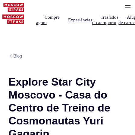
Compre
Traslados
Alu
Experiências
agora
do aeroporto
de carro
Blog
Explore Star City
Moscovo - Casa do
Centro de Treino de
Cosmonautas Yuri
Gagarin