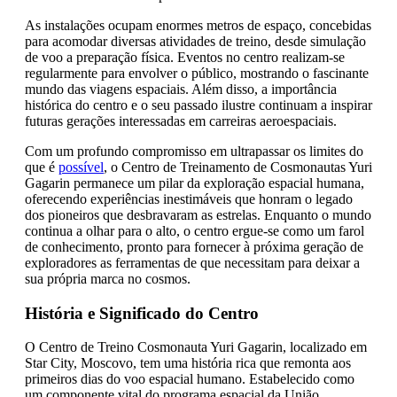
As instalações ocupam enormes metros de espaço, concebidas
para acomodar diversas atividades de treino, desde simulação
de voo a preparação física. Eventos no centro realizam-se
regularmente para envolver o público, mostrando o fascinante
mundo das viagens espaciais. Além disso, a importância
histórica do centro e o seu passado ilustre continuam a inspirar
futuras gerações interessadas em carreiras aeroespaciais.
Com um profundo compromisso em ultrapassar os limites do
que é
possível
, o Centro de Treinamento de Cosmonautas Yuri
Gagarin permanece um pilar da exploração espacial humana,
oferecendo experiências inestimáveis que honram o legado
dos pioneiros que desbravaram as estrelas. Enquanto o mundo
continua a olhar para o alto, o centro ergue-se como um farol
de conhecimento, pronto para fornecer à próxima geração de
exploradores as ferramentas de que necessitam para deixar a
sua própria marca no cosmos.
História e Significado do Centro
O Centro de Treino Cosmonauta Yuri Gagarin, localizado em
Star City, Moscovo, tem uma história rica que remonta aos
primeiros dias do voo espacial humano. Estabelecido como
um componente vital do programa espacial da União