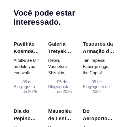
Você pode estar
interessado.
Pavilhão
Galeria
Tesouros da
Kosmos
Tretyakov:
Armação do
na
As Obras-
Kremlin:
A full-size Mir
Repin,
Ten Imperial
VDNKh:
Primas
Ovos
module you
Vasnetsov,
Fabergé eggs,
can walk
Shishkin,
the Cap of
Dentro da
que Vale a
Fabergé,
through, the
Vrubel, Serov
Monomakh, the
Maior
Pena
Tronos e
05 de
05 de
05 de
Energia–
and Surikov
double throne of
Blog
agosto
Blog
agosto
Blog
agosto de
Exposição
Planejar a
Trajes de
Buran model,
de 2026
— the works
de 2026
two boy tsars
2026
Espacial
Visita
Coroação
scorched
that stop
and the
da Rússia
descent
people,
coronation dress
capsules and
where they
of Catherine...
Dia do
Mausoléu
Do
120 pieces of
hang, and
Pepino
de Lenine:
Aeroporto
flight...
why booking
em Suzdal
horários,
Domodedovo